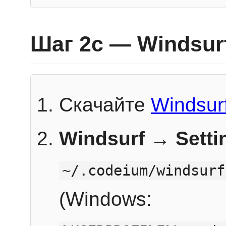
Шаг 2c — Windsur
Скачайте
Windsur
Windsurf → Sett
~/.codeium/windsurf
(Windows: