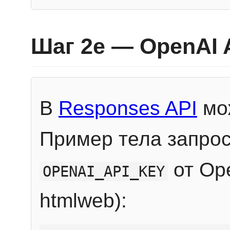
Шаг 2e — OpenAI 
В
Responses API
мож
Пример тела запрос
от Ope
OPENAI_API_KEY
htmlweb):