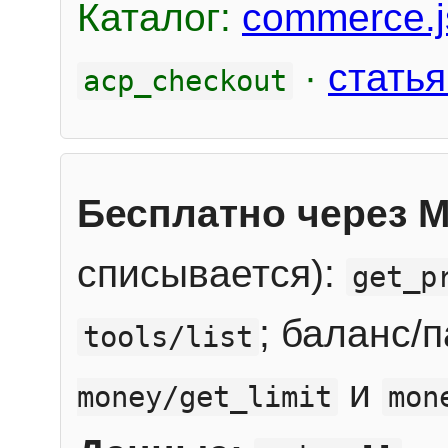
Каталог:
commerce.j
·
статья
acp_checkout
Бесплатно через 
списывается):
get_p
; баланс/
tools/list
и
money/get_limit
mon