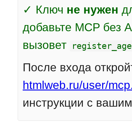
✓ Ключ
не нужен
дл
добавьте MCP без Au
вызовет
register_age
После входа открой
htmlweb.ru/user/mcp
инструкции с вашим