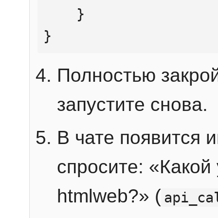
    }

}
Полностью закрой
запустите снова.
В чате появится 
спросите: «Какой
htmlweb?» (
api_ca