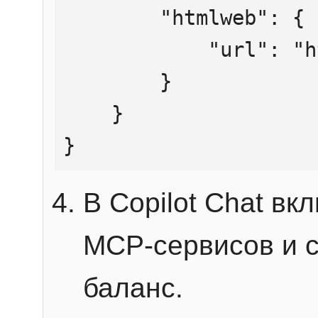
        "htmlweb": {

            "url": "https://mcp.htmlweb.ru/"

        }

    }

}
В Copilot Chat в
MCP-сервисов и 
баланс.