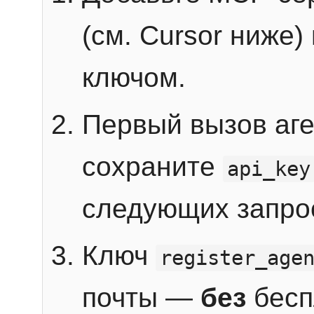
(см. Cursor ниже)
ключом.
Первый вызов аг
сохраните
api_key
следующих запро
Ключ
register_age
почты —
без
бесп