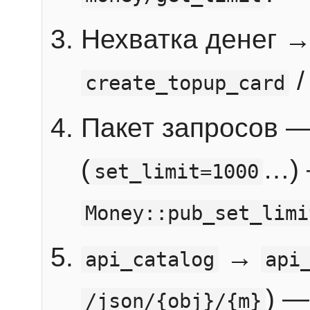
Нехватка денег 
create_topup_card
Пакет запросов 
(
…) 
set_limit=1000
Money::pub_set_limi
→
api_catalog
api
) —
/json/{obj}/{m}