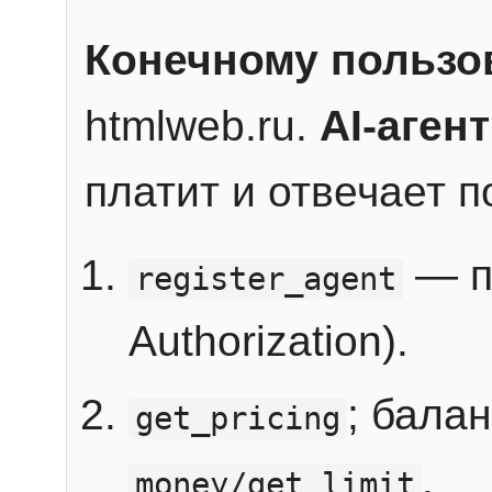
Конечному пользо
htmlweb.ru.
AI-агент
платит и отвечает 
— п
register_agent
Authorization).
; бала
get_pricing
.
money/get_limit