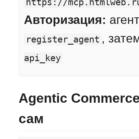
https://mcp.htmlweb.r
Авторизация:
агент
, зате
register_agent
api_key
Agentic Commerce
сам