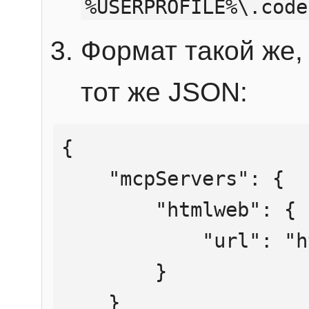
%USERPROFILE%\.code
Формат такой же, 
тот же JSON:
{

    "mcpServers": {

        "htmlweb": {

            "url": "https://mcp.htmlweb.ru/"

        }

    }
