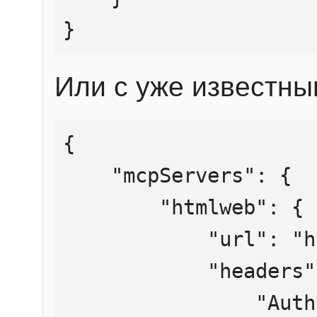
}
Или с уже известны
{

    "mcpServers": {

        "htmlweb": {

            "url": "https://mcp.htmlweb.ru/",

            "headers": {

                "Authorization": "Bearer 