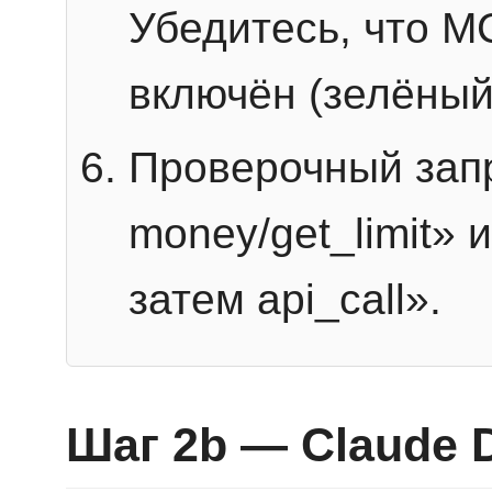
Убедитесь, что 
включён (зелёный
Проверочный запр
money/get_limit» 
затем api_call».
Шаг 2b — Claude 