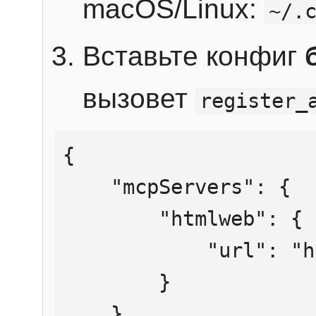
macOS/Linux:
~/.
Вставьте конфиг
вызовет
register_
{

    "mcpServers": {

        "htmlweb": {

            "url": "https://mcp.htmlweb.ru/"

        }

    }
