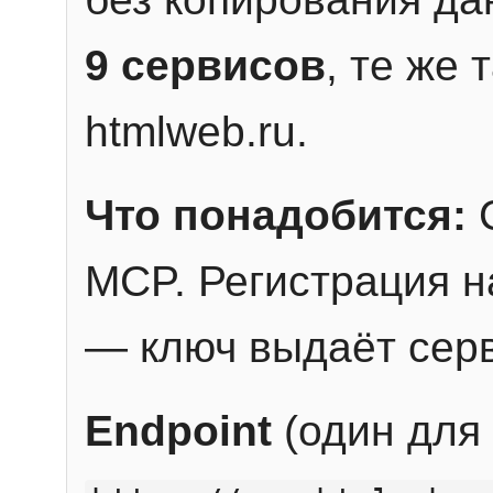
9 сервисов
, те же
htmlweb.ru.
Что понадобится:
C
MCP. Регистрация н
— ключ выдаёт сер
Endpoint
(один для 