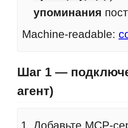
упоминания
пост
Machine-readable:
c
Шаг 1 — подключе
агент)
Добавьте MCP-се