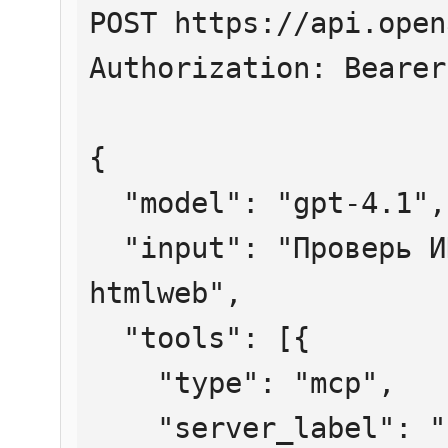
POST https://api.open
Authorization: Bearer
{

  "model": "gpt-4.1",

  "input": "Проверь ИНН 7707083893 через 
htmlweb",

  "tools": [{

    "type": "mcp",

    "server_label": "htmlweb",
