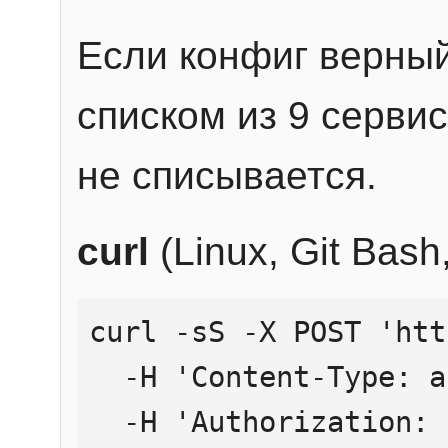
Если конфиг верный
списком из 9 сервис
не списывается.
curl
(Linux, Git Bas
curl -sS -X POST 'htt
  -H 'Content-Type: application/json' \

  -H 'Authorization: Bearer YOUR_API_KEY' \
