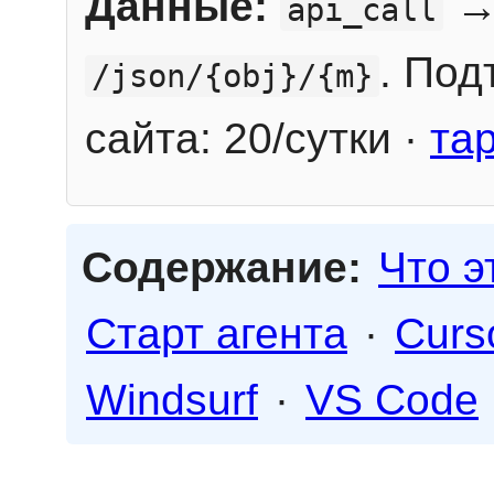
Данные:
→
api_call
. Под
/json/{obj}/{m}
сайта: 20/сутки ·
та
Содержание:
Что э
Старт агента
·
Curs
Windsurf
·
VS Code