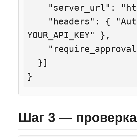
    "server_url": "https://mcp.htmlweb.ru/",

    "headers": { "Authorization": "Bearer 
YOUR_API_KEY" },

    "require_approval": "never"

  }]

}
Шаг 3 — проверка 