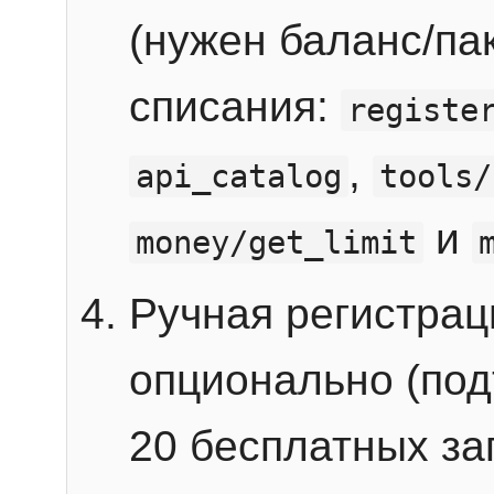
(нужен баланс/пак
списания:
registe
,
api_catalog
tools/
и
money/get_limit
Ручная регистра
опционально (под
20 бесплатных зап