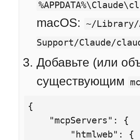
%APPDATA%\Claude\cl
macOS:
~/Library/
Support/Claude/clau
Добавьте (или об
существующим
m
{

    "mcpServers": {

        "htmlweb": {
