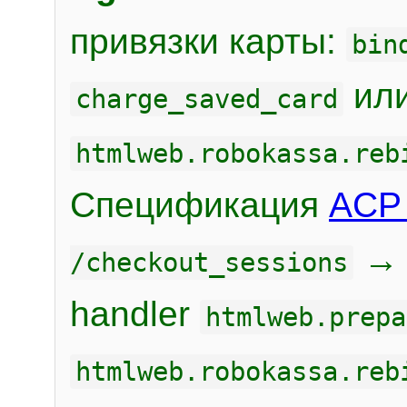
привязки карты:
bin
или
charge_saved_card
htmlweb.robokassa.reb
Спецификация
ACP 
/checkout_sessions
handler
htmlweb.prepa
htmlweb.robokassa.reb