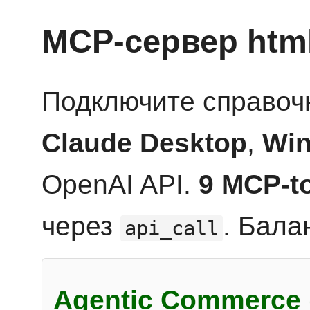
MCP-сервер htm
Подключите справоч
Claude Desktop
,
Win
OpenAI API.
9 MCP-t
через
. Бала
api_call
Agentic Commerce 