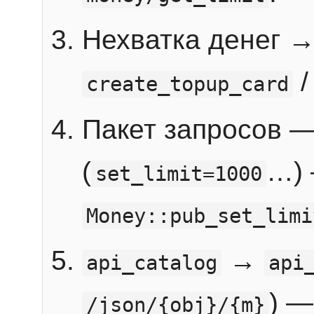
Нехватка денег 
create_topup_card
Пакет запросов 
(
…) 
set_limit=1000
Money::pub_set_limi
→
api_catalog
api
) —
/json/{obj}/{m}