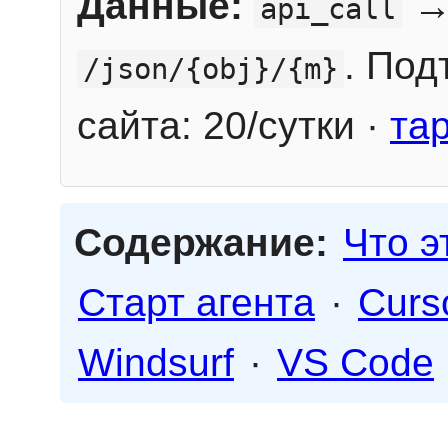
Данные:
→
api_call
. Под
/json/{obj}/{m}
сайта: 20/сутки ·
та
Содержание:
Что э
Старт агента
·
Curs
Windsurf
·
VS Code