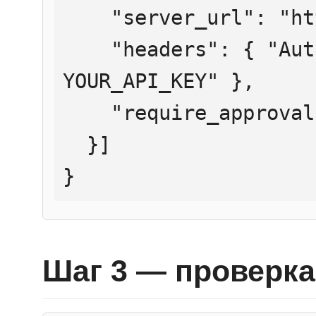
    "server_url": "https://mcp.htmlweb.ru/",

    "headers": { "Authorization": "Bearer 
YOUR_API_KEY" },

    "require_approval": "never"

  }]

}
Шаг 3 — проверка 