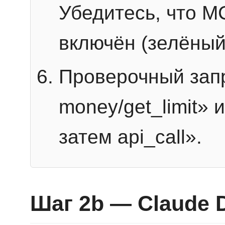
Убедитесь, что 
включён (зелёный
Проверочный запр
money/get_limit» 
затем api_call».
Шаг 2b — Claude 