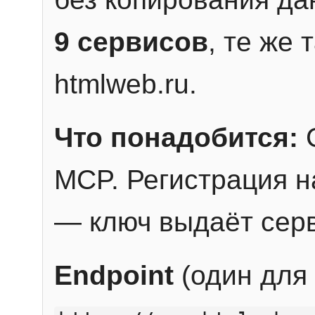
9 сервисов
, те же
htmlweb.ru.
Что понадобится:
C
MCP. Регистрация н
— ключ выдаёт сер
Endpoint
(один для 