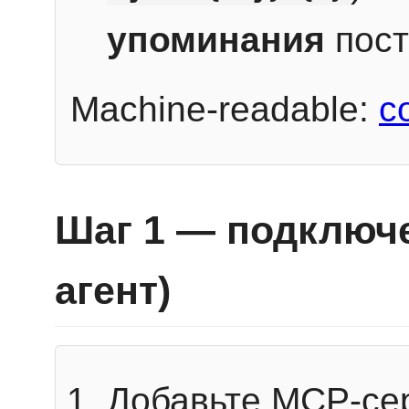
упоминания
пост
Machine-readable:
c
Шаг 1 — подключе
агент)
Добавьте MCP-се