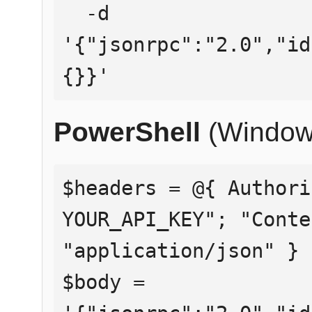
  -d 
'{"jsonrpc":"2.0","id
{}}'
PowerShell
(Window
$headers = @{ Authori
YOUR_API_KEY"; "Conte
"application/json" }

$body = 