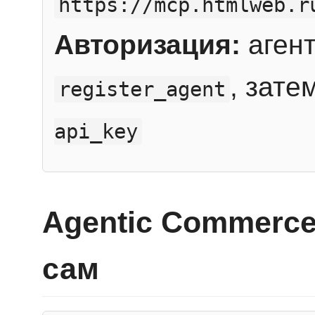
https://mcp.htmlweb.r
Авторизация:
агент
, зате
register_agent
api_key
Agentic Commerce
сам