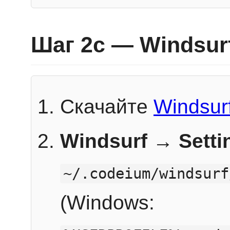
Шаг 2c — Windsur
Скачайте
Windsur
Windsurf → Sett
~/.codeium/windsurf
(Windows: