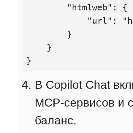
        "htmlweb": {

            "url": "https://mcp.htmlweb.ru/"

        }

    }

}
В Copilot Chat в
MCP-сервисов и 
баланс.