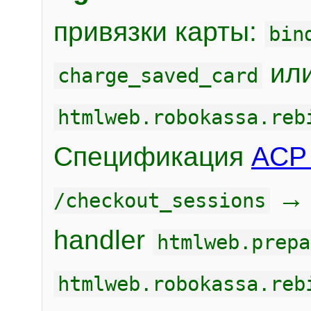
привязки карты:
bin
или
charge_saved_card
htmlweb.robokassa.reb
Спецификация
ACP 
/checkout_sessions
handler
htmlweb.prepa
htmlweb.robokassa.reb