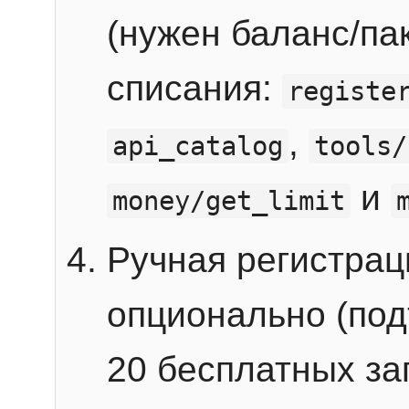
(нужен баланс/пак
списания:
registe
,
api_catalog
tools/
и
money/get_limit
Ручная регистра
опционально (под
20 бесплатных зап