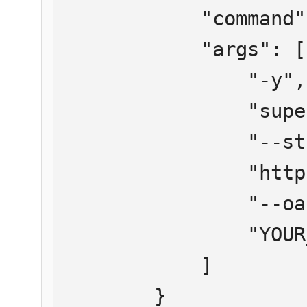
            "command": "npx",

            "args": [

                "-y",

                "supergateway",

                "--streamableHttp",

                "https://mcp.htmlweb.ru/",

                "--oauth2Bearer",

                "YOUR_API_KEY"

            ]

        }
