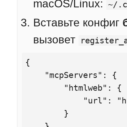
macOS/Linux:
~/.
Вставьте конфиг
вызовет
register_
{

    "mcpServers": {

        "htmlweb": {

            "url": "https://mcp.htmlweb.ru/"

        }

    }
