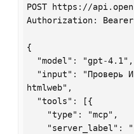
POST https://api.open
Authorization: Bearer
{

  "model": "gpt-4.1",

  "input": "Проверь ИНН 7707083893 через 
htmlweb",

  "tools": [{

    "type": "mcp",

    "server_label": "htmlweb",
