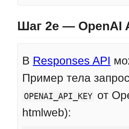
Шаг 2e — OpenAI 
В
Responses API
мож
Пример тела запрос
от Ope
OPENAI_API_KEY
htmlweb):