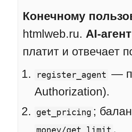
Конечному пользо
htmlweb.ru.
AI-агент
платит и отвечает 
— п
register_agent
Authorization).
; бала
get_pricing
.
money/get_limit