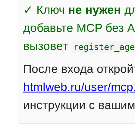
✓ Ключ
не нужен
дл
добавьте MCP без Au
вызовет
register_age
После входа открой
htmlweb.ru/user/mcp
инструкции с вашим