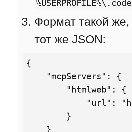
%USERPROFILE%\.code
Формат такой же, 
тот же JSON:
{

    "mcpServers": {

        "htmlweb": {

            "url": "https://mcp.htmlweb.ru/"

        }

    }
