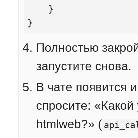
    }

}
Полностью закрой
запустите снова.
В чате появится 
спросите: «Какой
htmlweb?» (
api_ca