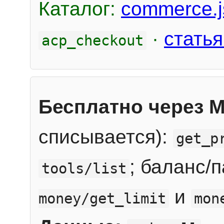
Каталог:
commerce.j
·
статья
acp_checkout
Бесплатно через 
списывается):
get_p
; баланс/
tools/list
и
money/get_limit
mon