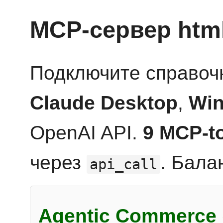
MCP-сервер htm
Подключите справоч
Claude Desktop
,
Win
OpenAI API.
9 MCP-t
через
. Бала
api_call
Agentic Commerce 