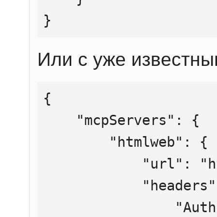
}
Или с уже известны
{

    "mcpServers": {

        "htmlweb": {

            "url": "https://mcp.htmlweb.ru/",

            "headers": {

                "Authorization": "Bearer 