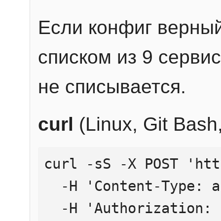
Если конфиг верный
списком из 9 сервис
не списывается.
curl
(Linux, Git Bas
curl -sS -X POST 'htt
  -H 'Content-Type: application/json' \

  -H 'Authorization: Bearer YOUR_API_KEY' \
