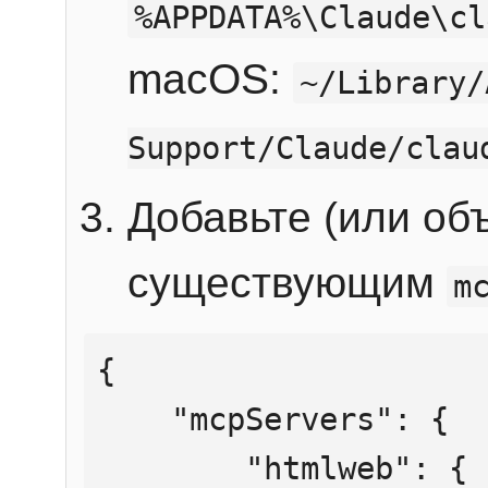
%APPDATA%\Claude\cl
macOS:
~/Library/
Support/Claude/clau
Добавьте (или об
существующим
m
{

    "mcpServers": {

        "htmlweb": {
