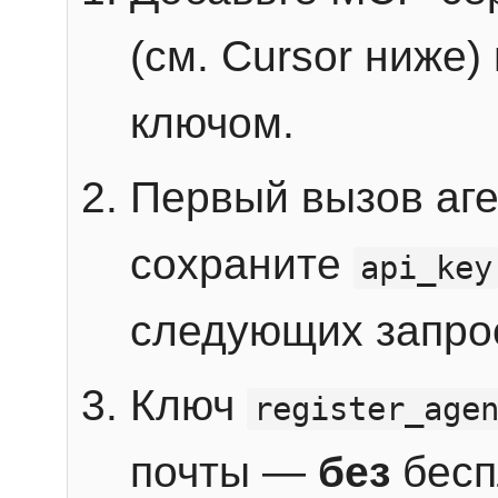
(см. Cursor ниже)
ключом.
Первый вызов аг
сохраните
api_key
следующих запро
Ключ
register_age
почты —
без
бесп