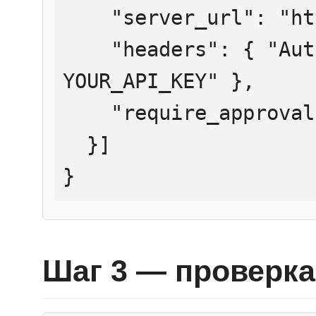
    "server_url": "https://mcp.htmlweb.ru/",

    "headers": { "Authorization": "Bearer 
YOUR_API_KEY" },

    "require_approval": "never"

  }]

}
Шаг 3 — проверка 