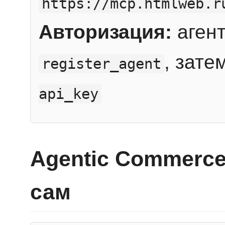
https://mcp.htmlweb.r
Авторизация:
агент
, зате
register_agent
api_key
Agentic Commerce
сам