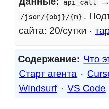
Данные:
→
api_call
. Под
/json/{obj}/{m}
сайта: 20/сутки ·
та
Содержание:
Что э
Старт агента
·
Curs
Windsurf
·
VS Code