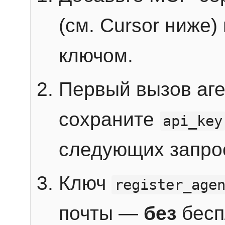
(см. Cursor ниже)
ключом.
Первый вызов аг
сохраните
api_key
следующих запро
Ключ
register_age
почты —
без
бесп