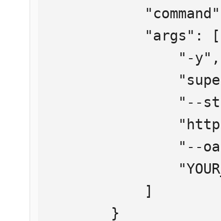
            "command": "npx",

            "args": [

                "-y",

                "supergateway",

                "--streamableHttp",

                "https://mcp.htmlweb.ru/",

                "--oauth2Bearer",

                "YOUR_API_KEY"

            ]

        }
