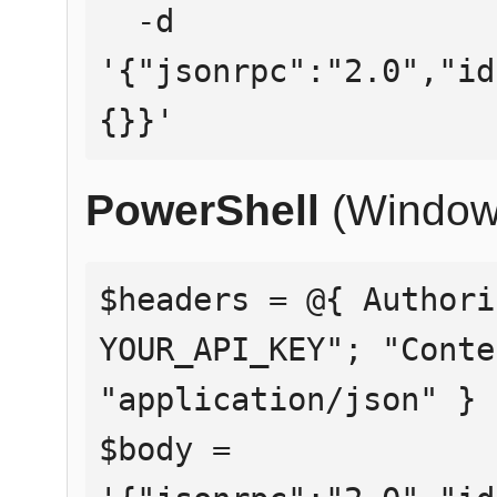
  -d 
'{"jsonrpc":"2.0","id
{}}'
PowerShell
(Window
$headers = @{ Authori
YOUR_API_KEY"; "Conte
"application/json" }

$body = 