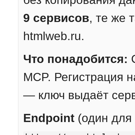
9 сервисов
, те же
htmlweb.ru.
Что понадобится:
C
MCP. Регистрация н
— ключ выдаёт сер
Endpoint
(один для 