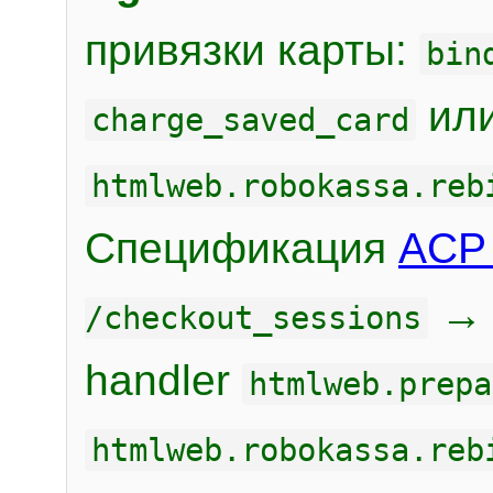
привязки карты:
bin
или
charge_saved_card
htmlweb.robokassa.reb
Спецификация
ACP 
/checkout_sessions
handler
htmlweb.prepa
htmlweb.robokassa.reb