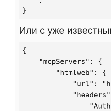
}
Или с уже известны
{

    "mcpServers": {

        "htmlweb": {

            "url": "https://mcp.htmlweb.ru/",

            "headers": {

                "Authorization": "Bearer 