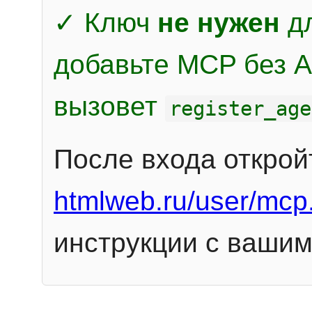
✓ Ключ
не нужен
дл
добавьте MCP без Au
вызовет
register_age
После входа открой
htmlweb.ru/user/mcp
инструкции с вашим