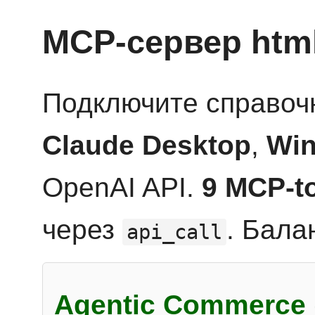
MCP-сервер htm
Подключите справоч
Claude Desktop
,
Win
OpenAI API.
9 MCP-t
через
. Бала
api_call
Agentic Commerce 