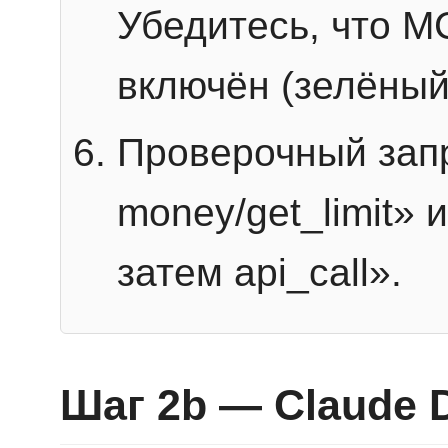
Убедитесь, что 
включён (зелёный
Проверочный запр
money/get_limit» 
затем api_call».
Шаг 2b — Claude 