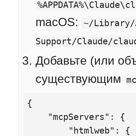
%APPDATA%\Claude\cl
macOS:
~/Library/
Support/Claude/clau
Добавьте (или об
существующим
m
{

    "mcpServers": {

        "htmlweb": {
