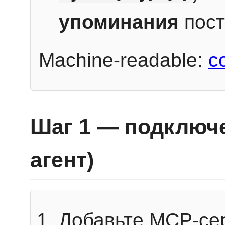
упоминания
пост
Machine-readable:
c
Шаг 1 — подключе
агент)
Добавьте MCP-се