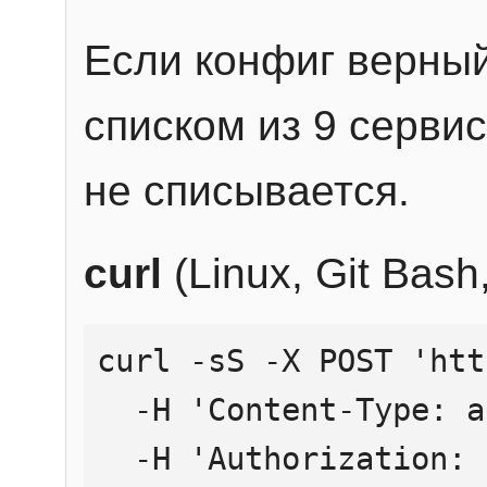
Если конфиг верный
списком из 9 сервис
не списывается.
curl
(Linux, Git Bas
curl -sS -X POST 'htt
  -H 'Content-Type: application/json' \

  -H 'Authorization: Bearer YOUR_API_KEY' \
