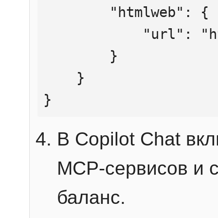
        "htmlweb": {

            "url": "https://mcp.htmlweb.ru/"

        }

    }

}
В Copilot Chat в
MCP-сервисов и 
баланс.