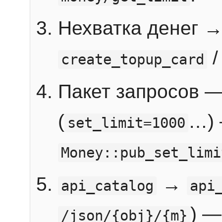
Нехватка денег 
create_topup_card
Пакет запросов 
(
…) 
set_limit=1000
Money::pub_set_limi
→
api_catalog
api
) —
/json/{obj}/{m}