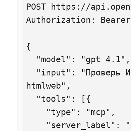
POST https://api.open
Authorization: Bearer
{

  "model": "gpt-4.1",

  "input": "Проверь ИНН 7707083893 через 
htmlweb",

  "tools": [{

    "type": "mcp",

    "server_label": "htmlweb",
