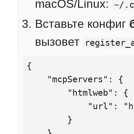
macOS/Linux:
~/.
Вставьте конфиг
вызовет
register_
{

    "mcpServers": {

        "htmlweb": {

            "url": "https://mcp.htmlweb.ru/"

        }

    }
