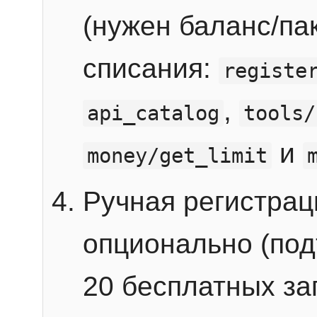
(нужен баланс/пак
списания:
registe
,
api_catalog
tools/
и
money/get_limit
Ручная регистра
опционально (под
20 бесплатных зап