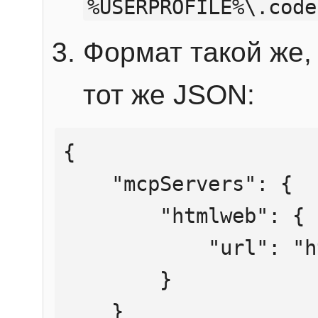
%USERPROFILE%\.code
Формат такой же, 
тот же JSON:
{

    "mcpServers": {

        "htmlweb": {

            "url": "https://mcp.htmlweb.ru/"

        }

    }
