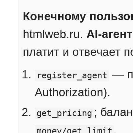
Конечному пользо
htmlweb.ru.
AI-агент
платит и отвечает 
— п
register_agent
Authorization).
; бала
get_pricing
.
money/get_limit