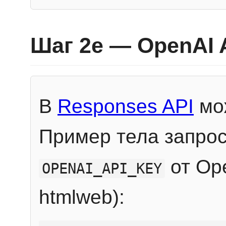
Шаг 2e — OpenAI 
В
Responses API
мож
Пример тела запрос
от Ope
OPENAI_API_KEY
htmlweb):