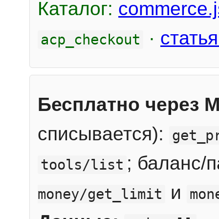
Каталог:
commerce.j
·
статья
acp_checkout
Бесплатно через 
списывается):
get_p
; баланс/
tools/list
и
money/get_limit
mon