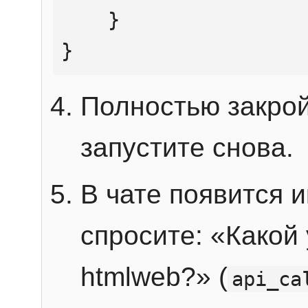
    }

}
Полностью закрой
запустите снова.
В чате появится 
спросите: «Какой
htmlweb?» (
api_ca