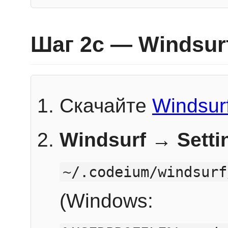
Шаг 2c — Windsur
Скачайте
Windsur
Windsurf → Sett
~/.codeium/windsurf
(Windows: