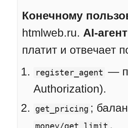
Конечному пользо
htmlweb.ru.
AI-агент
платит и отвечает 
— п
register_agent
Authorization).
; бала
get_pricing
.
money/get_limit