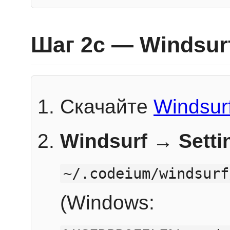
Шаг 2c — Windsur
Скачайте
Windsur
Windsurf → Sett
~/.codeium/windsurf
(Windows: