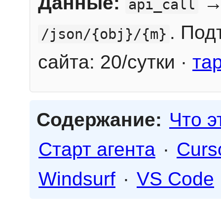
Данные:
→
api_call
. Под
/json/{obj}/{m}
сайта: 20/сутки ·
та
Содержание:
Что э
Старт агента
·
Curs
Windsurf
·
VS Code