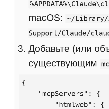
%APPDATA%\Claude\cl
macOS:
~/Library/
Support/Claude/clau
Добавьте (или об
существующим
m
{

    "mcpServers": {

        "htmlweb": {
