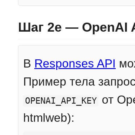
Шаг 2e — OpenAI 
В
Responses API
мож
Пример тела запрос
от Ope
OPENAI_API_KEY
htmlweb):