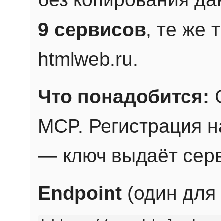
9 сервисов
, те же
htmlweb.ru.
Что понадобится:
C
MCP. Регистрация н
— ключ выдаёт сер
Endpoint
(один для 