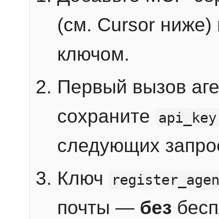
(см. Cursor ниже)
ключом.
Первый вызов аг
сохраните
api_key
следующих запро
Ключ
register_age
почты —
без
бесп