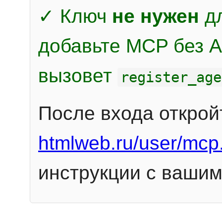
✓ Ключ
не нужен
дл
добавьте MCP без Au
вызовет
register_age
После входа открой
htmlweb.ru/user/mcp
инструкции с вашим