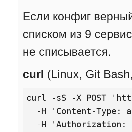
Если конфиг верный
списком из 9 сервис
не списывается.
curl
(Linux, Git Bas
curl -sS -X POST 'htt
  -H 'Content-Type: application/json' \

  -H 'Authorization: Bearer YOUR_API_KEY' \
