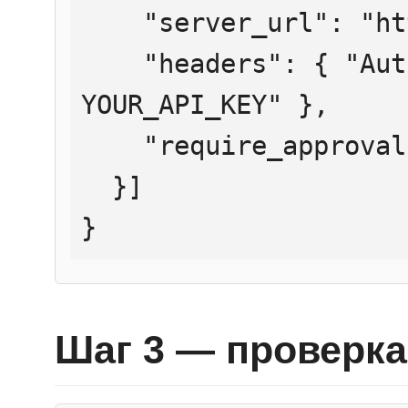
    "server_url": "https://mcp.htmlweb.ru/",

    "headers": { "Authorization": "Bearer 
YOUR_API_KEY" },

    "require_approval": "never"

  }]

}
Шаг 3 — проверка 