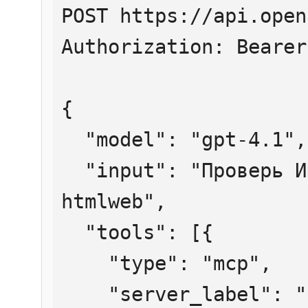
POST https://api.open
Authorization: Bearer
{

  "model": "gpt-4.1",

  "input": "Проверь ИНН 7707083893 через 
htmlweb",

  "tools": [{

    "type": "mcp",

    "server_label": "htmlweb",
