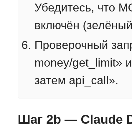
Убедитесь, что 
включён (зелёный
Проверочный запр
money/get_limit» 
затем api_call».
Шаг 2b — Claude 