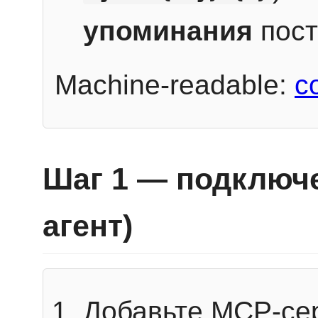
упоминания
пост
Machine-readable:
c
Шаг 1 — подключе
агент)
Добавьте MCP-се