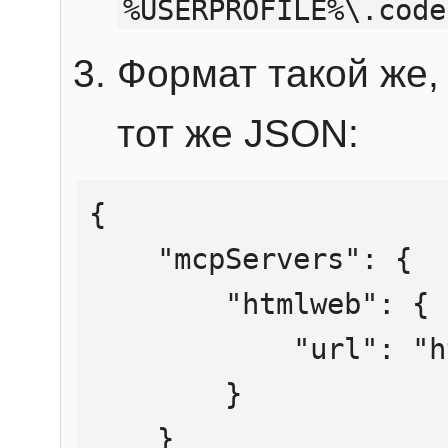
%USERPROFILE%\.code
Формат такой же, 
тот же JSON:
{

    "mcpServers": {

        "htmlweb": {

            "url": "https://mcp.htmlweb.ru/"

        }

    }
