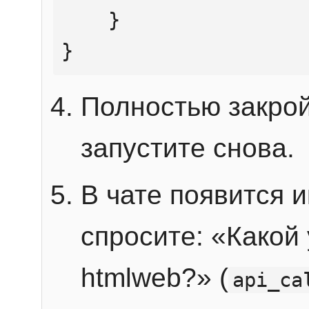
    }

}
Полностью закрой
запустите снова.
В чате появится 
спросите: «Какой
htmlweb?» (
api_ca