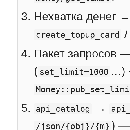
Нехватка денег 
create_topup_card
Пакет запросов 
(
…) 
set_limit=1000
Money::pub_set_limi
→
api_catalog
api
) —
/json/{obj}/{m}