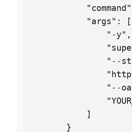
            "command": "npx",

            "args": [

                "-y",

                "supergateway",

                "--streamableHttp",

                "https://mcp.htmlweb.ru/",

                "--oauth2Bearer",

                "YOUR_API_KEY"

            ]

        }
