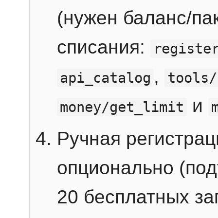
(нужен баланс/пак
списания:
registe
,
api_catalog
tools/
и
money/get_limit
Ручная регистра
опционально (под
20 бесплатных зап