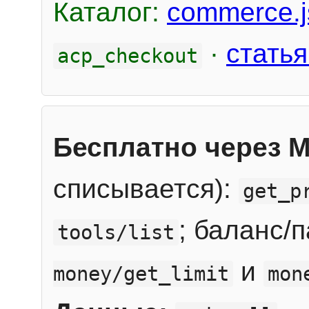
Каталог:
commerce.j
·
статья
acp_checkout
Бесплатно через 
списывается):
get_p
; баланс/
tools/list
и
money/get_limit
mon