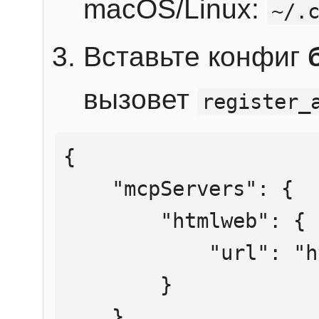
macOS/Linux:
~/.
Вставьте конфиг
вызовет
register_
{

    "mcpServers": {

        "htmlweb": {

            "url": "https://mcp.htmlweb.ru/"

        }

    }
