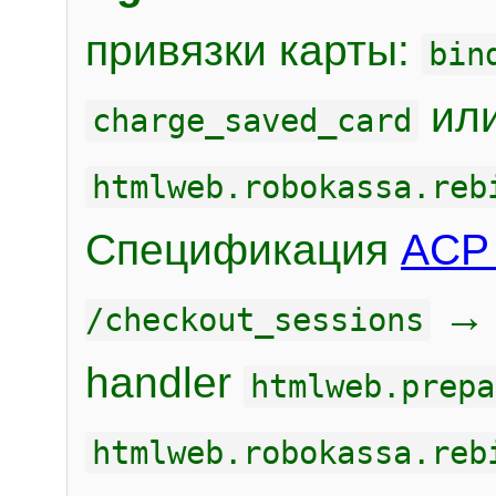
привязки карты:
bin
или
charge_saved_card
htmlweb.robokassa.reb
Спецификация
ACP 
/checkout_sessions
handler
htmlweb.prepa
htmlweb.robokassa.reb