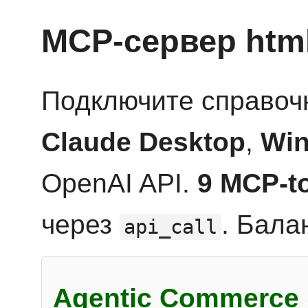
MCP-сервер htm
Подключите справоч
Claude Desktop
,
Win
OpenAI API.
9 MCP-t
через
. Бала
api_call
Agentic Commerce 