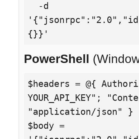
  -d 
'{"jsonrpc":"2.0","id
{}}'
PowerShell
(Window
$headers = @{ Authori
YOUR_API_KEY"; "Conte
"application/json" }

$body = 