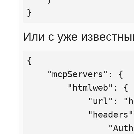
}
Или с уже известны
{

    "mcpServers": {

        "htmlweb": {

            "url": "https://mcp.htmlweb.ru/",

            "headers": {

                "Authorization": "Bearer 