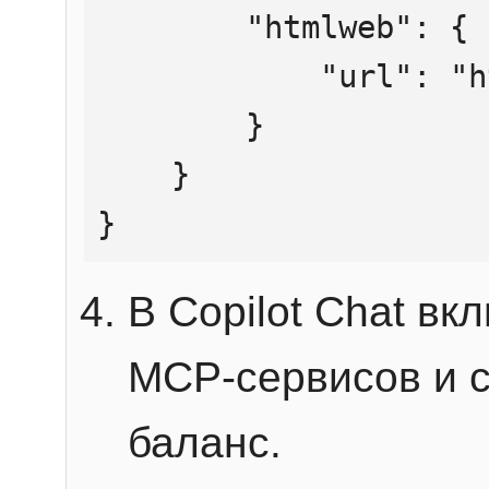
        "htmlweb": {

            "url": "https://mcp.htmlweb.ru/"

        }

    }

}
В Copilot Chat в
MCP-сервисов и 
баланс.