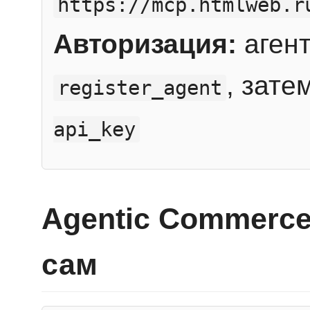
https://mcp.htmlweb.r
Авторизация:
агент
, зате
register_agent
api_key
Agentic Commerce
сам