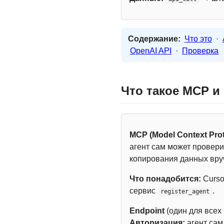
Содержание:
Что это
·
OpenAI API
·
Проверка
Что такое MCP и
MCP (Model Context Prot
агент сам может провери
копирования данных вру
Что понадобится:
Curso
сервис
.
register_agent
Endpoint
(один для всех
Авторизация:
агент са