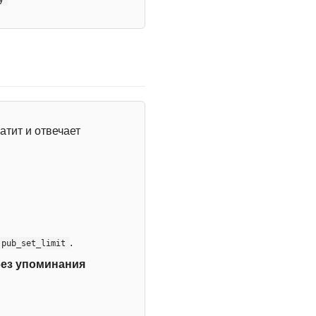
атит и отвечает
.
:pub_set_limit
без упоминания