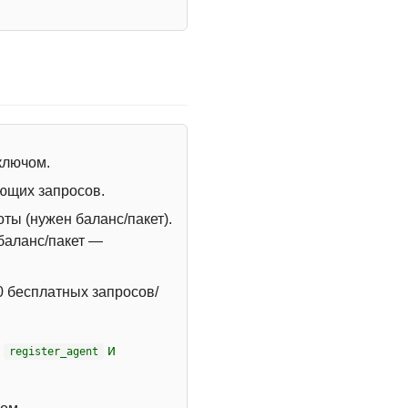
 ключом.
ющих запросов.
ты (нужен баланс/пакет).
 баланс/пакет —
 бесплатных запросов/
т
и
register_agent