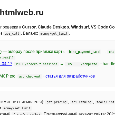
htmlweb.ru
 проверки к
Cursor
,
Claude Desktop
,
Windsurf
,
VS Code Cop
ез
. Баланс:
.
api_call
money/get_limit
)
— autopay после привязки карты:
→
bind_payment_card
cha
.
a.rebill
-04-17
:
→
с handl
POST /checkout_sessions
POST .../complete
 MCP tool
·
статья для разработчиков
acp_checkout
лимит не списывается):
,
,
get_pricing
api_catalog
tools/list
и
.
money/set_limit
атный
. Подтверждённый аккаунт сайта: 20/с
/json/{obj}/{m}