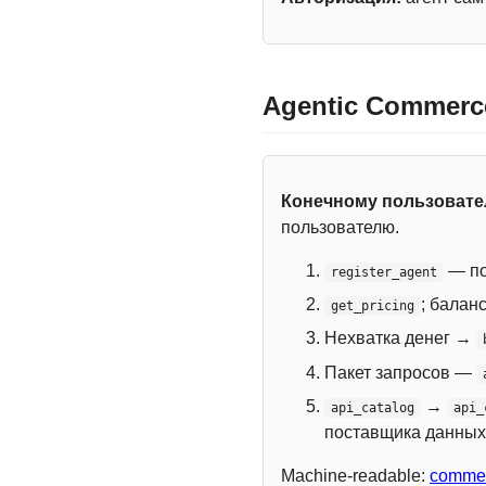
Agentic Commerc
Конечному пользоват
пользователю.
— по
register_agent
; балан
get_pricing
Нехватка денег →
Пакет запросов —
→
api_catalog
api_
поставщика данных
Machine-readable:
commer