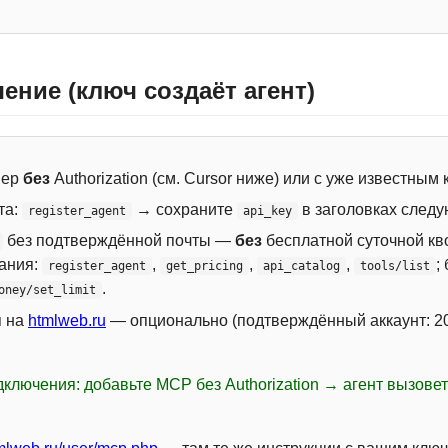
ение (ключ создаёт агент)
вер
без
Authorization (см. Cursor ниже) или с уже известным
та:
→ сохраните
в заголовках следу
register_agent
api_key
без подтверждённой почты —
без
бесплатной суточной кво
сания:
,
,
,
;
register_agent
get_pricing
api_catalog
tools/list
.
oney/set_limit
я на
htmlweb.ru
— опционально (подтверждённый аккаунт: 20
ключения: добавьте MCP без Authorization → агент вызове