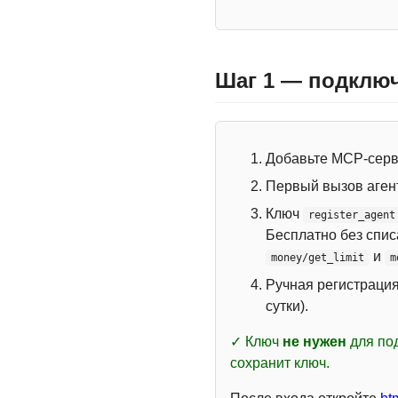
Шаг 1 — подключ
Добавьте MCP-сер
Первый вызов аген
Ключ
register_agent
Бесплатно без спи
и
money/get_limit
m
Ручная регистраци
сутки).
✓ Ключ
не нужен
для под
сохранит ключ.