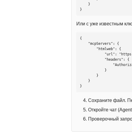
    }

}
Или с уже известным кл
{

    "mcpServers": {

        "htmlweb": {

            "url": "https://mcp.htmlweb.ru/",

            "headers": {

                "Authorization": "Bearer YOUR_API_KEY"

            }

        }

    }

}
Сохраните файл. П
Откройте чат (Agen
Проверочный запрос: