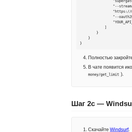
                "supergateway",

                "--streamableHttp",

                "https://mcp.htmlweb.ru/",

                "--oauth2Bearer",

                "YOUR_API_KEY"

            ]

        }

    }

}
Полностью закройте
В чате появится ик
).
money/get_limit
Шаг 2c — Windsu
Скачайте
Windsurf
.