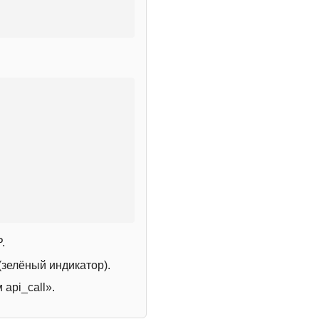
.
зелёный индикатор).
 api_call».