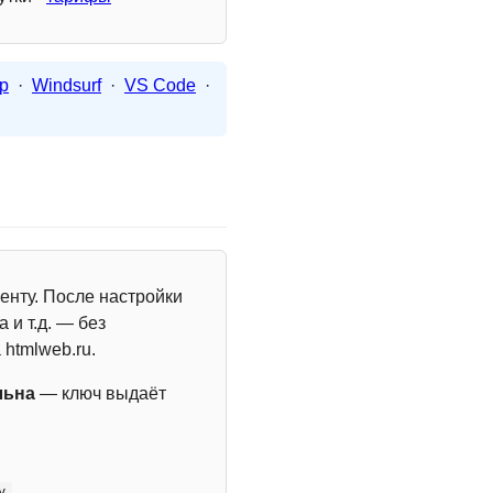
p
·
Windsurf
·
VS Code
·
енту. После настройки
 и т.д. — без
 htmlweb.ru.
льна
— ключ выдаёт
y