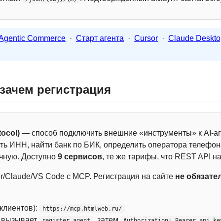
Agentic Commerce
·
Старт агента
·
Cursor
·
Claude Deskto
 зачем регистрация
ocol)
— способ подключить внешние «инструменты» к AI-аг
ть ИНН, найти банк по БИК, определить оператора телефона
чную. Доступно
9 сервисов
, те же тарифы, что REST API на
r/Claude/VS Code с MCP. Регистрация на сайте
не обязате
 клиентов):
https://mcp.htmlweb.ru/
м вызывает
, затем
register_agent
Authorization: Bearer api_ke