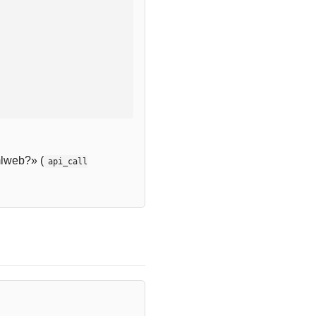
lweb?» (
api_call