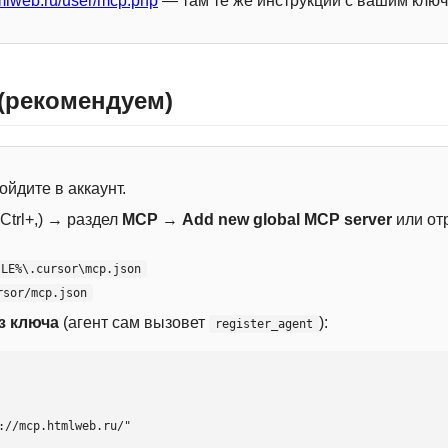
mlweb.ru/user/mcp.php
— там те же инструкции с вашим ключ
 (рекомендуем)
ойдите в аккаунт.
Ctrl+,) → раздел
MCP
→
Add new global MCP server
или от
ILE%\.cursor\mcp.json
rsor/mcp.json
з ключа
(агент сам вызовет
):
register_agent