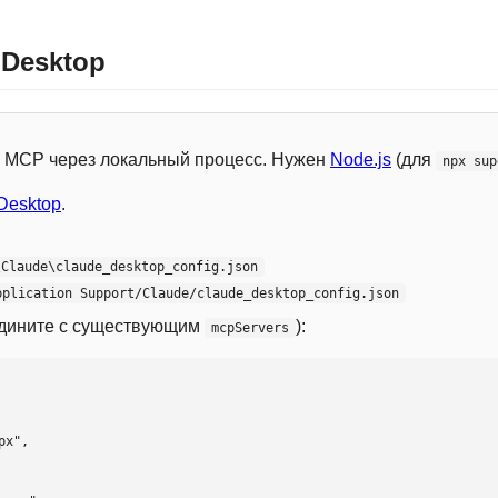
 Desktop
 с MCP через локальный процесс. Нужен
Node.js
(для
npx sup
Desktop
.
\Claude\claude_desktop_config.json
pplication Support/Claude/claude_desktop_config.json
едините с существующим
):
mcpServers