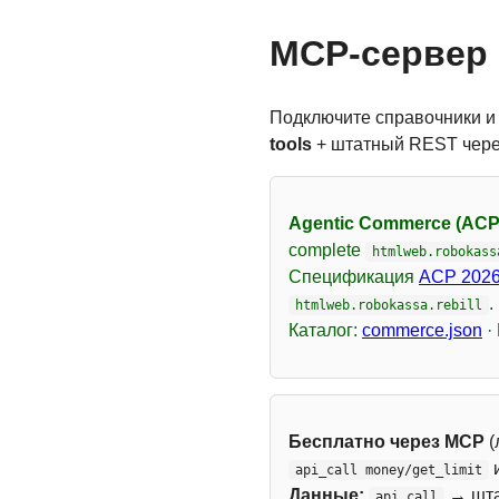
MCP-сервер 
Подключите справочники и
tools
+ штатный REST чер
Agentic Commerce (ACP
complete
htmlweb.robokass
Спецификация
ACP 2026
.
htmlweb.robokassa.rebill
Каталог:
commerce.json
·
Бесплатно через MCP
(
api_call money/get_limit
Данные:
→ шт
api_call