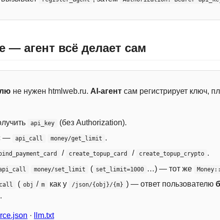
e — агент всё делает сам
елю
не нужен htmlweb.ru.
AI-агент
сам регистрирует ключ, пл
лучить
(без Authorization).
api_key
с —
.
api_call
money/get_limit
/
/
.
bind_payment_card
create_topup_card
create_topup_crypto
(
…) — тот же
api_call
money/set_limit
set_limit=1000
Money:
(
/
как у
) — ответ пользователю
call
obj
m
/json/{obj}/{m}
.
ce.json
·
llm.txt