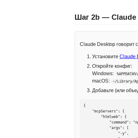
Шаг 2b — Claude
Claude Desktop говорит
Установите
Claude 
Откройте конфиг:
Windows:
%APPDATA%
macOS:
~/Library/A
Добавьте (или объ
{

    "mcpServers": {

        "htmlweb": {

            "command": "npx",

            "args": [

                "-y",
