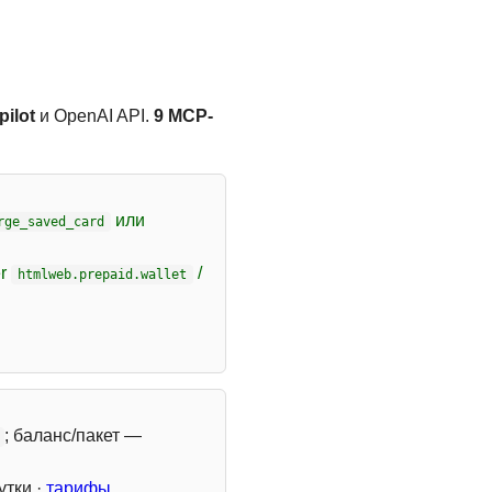
ilot
и OpenAI API.
9 MCP-
или
rge_saved_card
er
/
htmlweb.prepaid.wallet
; баланс/пакет —
утки ·
тарифы