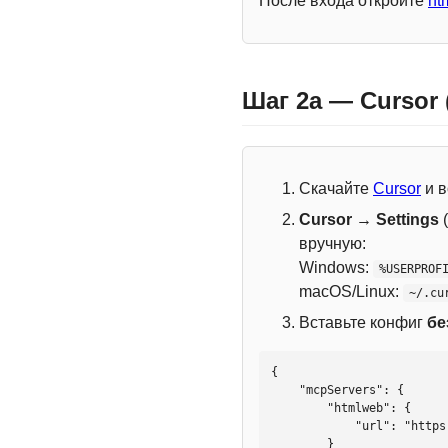
После входа откройте
ht
Шаг 2a — Cursor
Скачайте
Cursor
и в
Cursor → Settings
(
вручную:
Windows:
%USERPROF
macOS/Linux:
~/.cu
Вставьте конфиг
бе
{

    "mcpServers": {

        "htmlweb": {

            "url": "https://mcp.htmlweb.ru/"

        }
