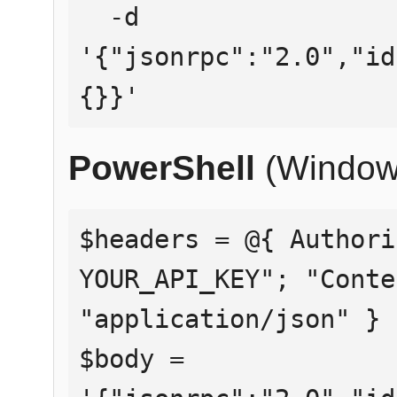
  -d 
'{"jsonrpc":"2.0","id
{}}'
PowerShell
(Window
$headers = @{ Authori
YOUR_API_KEY"; "Conte
"application/json" }

$body = 