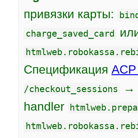
привязки карты:
bin
или
charge_saved_card
htmlweb.robokassa.reb
Спецификация
ACP 
/checkout_sessions
handler
htmlweb.prepa
htmlweb.robokassa.reb