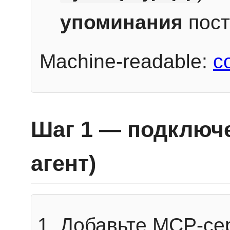
упоминания
пост
Machine-readable:
c
Шаг 1 — подключе
агент)
Добавьте MCP-се