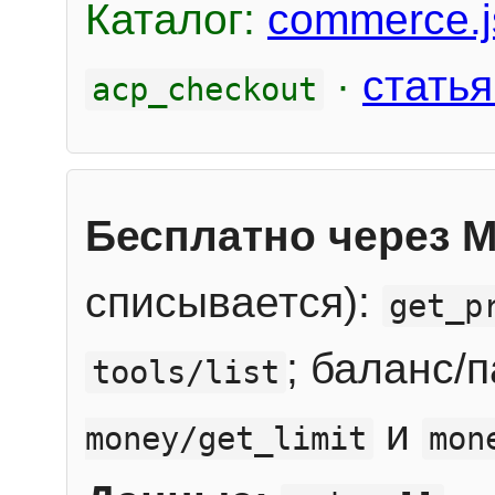
Каталог:
commerce.j
·
статья
acp_checkout
Бесплатно через 
списывается):
get_p
; баланс/
tools/list
и
money/get_limit
mon