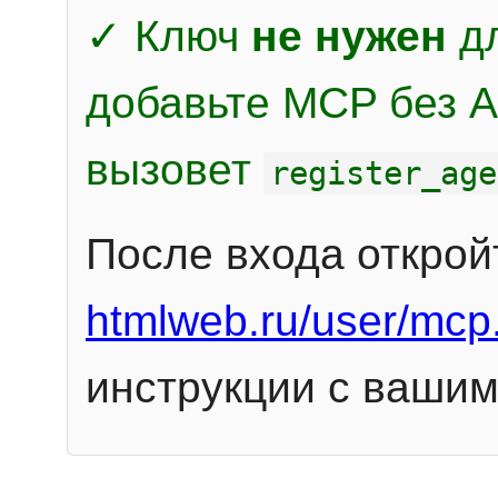
✓ Ключ
не нужен
дл
добавьте MCP без Au
вызовет
register_age
После входа открой
htmlweb.ru/user/mcp
инструкции с вашим