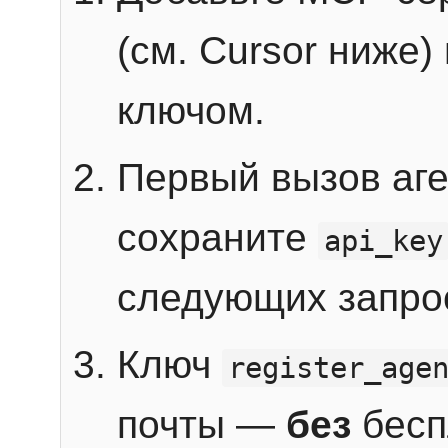
(см. Cursor ниже)
ключом.
Первый вызов аг
сохраните
api_key
следующих запро
Ключ
register_age
почты —
без
бесп