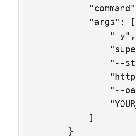
            "command": "npx",

            "args": [

                "-y",

                "supergateway",

                "--streamableHttp",

                "https://mcp.htmlweb.ru/",

                "--oauth2Bearer",

                "YOUR_API_KEY"

            ]

        }
