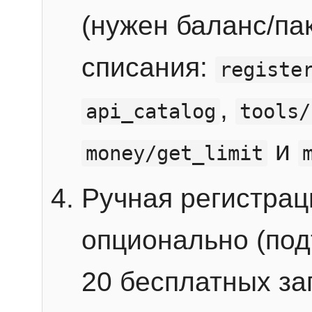
(нужен баланс/пак
списания:
registe
,
api_catalog
tools/
и
money/get_limit
Ручная регистра
опционально (под
20 бесплатных зап