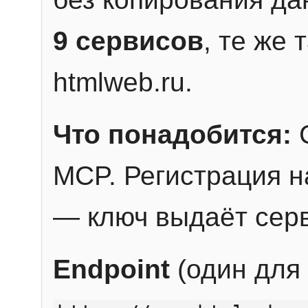
9 сервисов
, те же
htmlweb.ru.
Что понадобится:
C
MCP. Регистрация н
— ключ выдаёт сер
Endpoint
(один для 