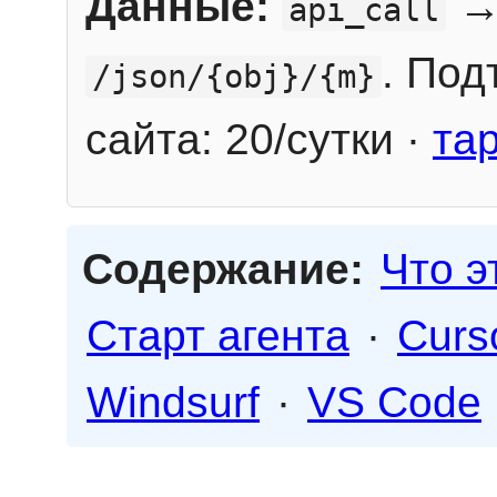
Данные:
→
api_call
. Под
/json/{obj}/{m}
сайта: 20/сутки ·
та
Содержание:
Что э
Старт агента
·
Curs
Windsurf
·
VS Code