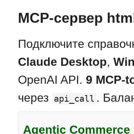
MCP-сервер htm
Подключите справоч
Claude Desktop
,
Win
OpenAI API.
9 MCP-t
через
. Бала
api_call
Agentic Commerce 