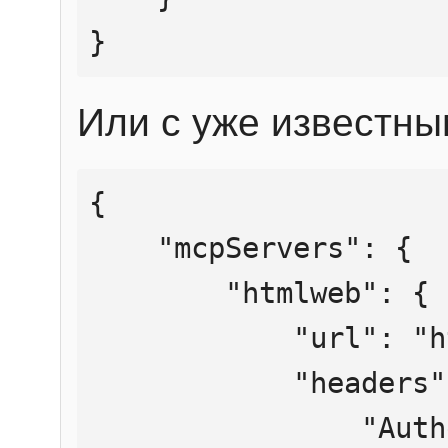
}
Или с уже известны
{

    "mcpServers": {

        "htmlweb": {

            "url": "https://mcp.htmlweb.ru/",

            "headers": {

                "Authorization": "Bearer 