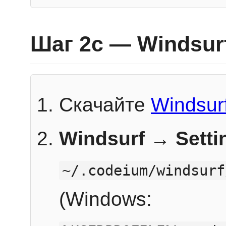
Шаг 2c — Windsur
Скачайте
Windsur
Windsurf → Sett
~/.codeium/windsurf
(Windows: