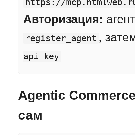
https://mcp.htmlweb.r
Авторизация:
агент
, зате
register_agent
api_key
Agentic Commerce
сам