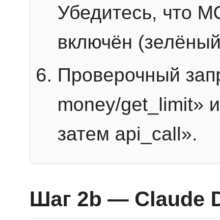
Убедитесь, что 
включён (зелёный
Проверочный запр
money/get_limit» 
затем api_call».
Шаг 2b — Claude 