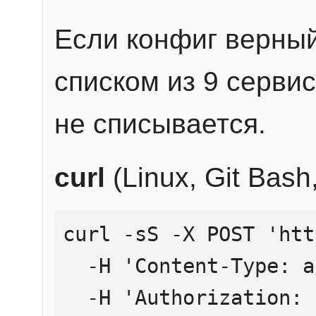
Если конфиг верный
списком из 9 сервис
не списывается.
curl
(Linux, Git Bas
curl -sS -X POST 'htt
  -H 'Content-Type: application/json' \

  -H 'Authorization: Bearer YOUR_API_KEY' \
