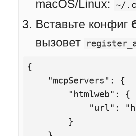
macOS/Linux:
~/.
Вставьте конфиг
вызовет
register_
{

    "mcpServers": {

        "htmlweb": {

            "url": "https://mcp.htmlweb.ru/"

        }

    }
