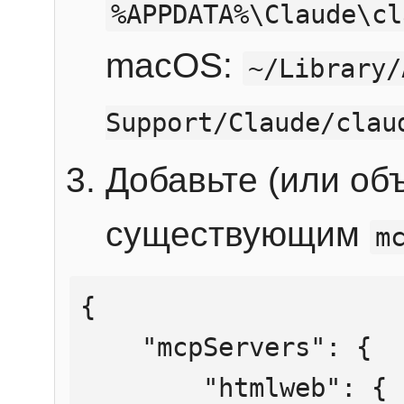
%APPDATA%\Claude\cl
macOS:
~/Library/
Support/Claude/clau
Добавьте (или об
существующим
m
{

    "mcpServers": {

        "htmlweb": {
