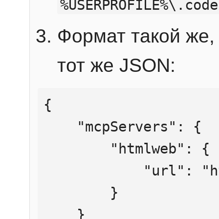
%USERPROFILE%\.code
Формат такой же, 
тот же JSON:
{

    "mcpServers": {

        "htmlweb": {

            "url": "https://mcp.htmlweb.ru/"

        }

    }
