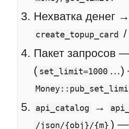
Нехватка денег 
create_topup_card
Пакет запросов 
(
…) 
set_limit=1000
Money::pub_set_limi
→
api_catalog
api
) —
/json/{obj}/{m}