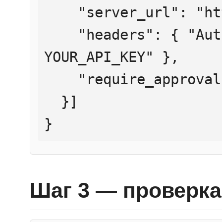
    "server_url": "https://mcp.htmlweb.ru/",

    "headers": { "Authorization": "Bearer 
YOUR_API_KEY" },

    "require_approval": "never"

  }]

}
Шаг 3 — проверка 