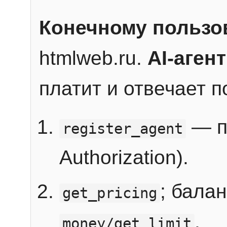
Конечному пользо
htmlweb.ru.
AI-агент
платит и отвечает 
— п
register_agent
Authorization).
; бала
get_pricing
.
money/get_limit