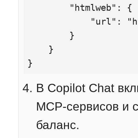
        "htmlweb": {

            "url": "https://mcp.htmlweb.ru/"

        }

    }

}
В Copilot Chat в
MCP-сервисов и 
баланс.