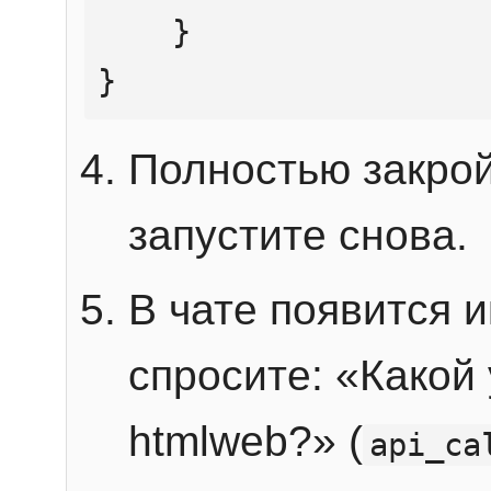
    }

}
Полностью закрой
запустите снова.
В чате появится 
спросите: «Какой
htmlweb?» (
api_ca