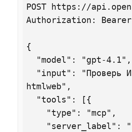
POST https://api.open
Authorization: Bearer
{

  "model": "gpt-4.1",

  "input": "Проверь ИНН 7707083893 через 
htmlweb",

  "tools": [{

    "type": "mcp",

    "server_label": "htmlweb",
