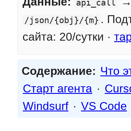
Данные:
→
api_call
. Под
/json/{obj}/{m}
сайта: 20/сутки ·
та
Содержание:
Что э
Старт агента
·
Curs
Windsurf
·
VS Code