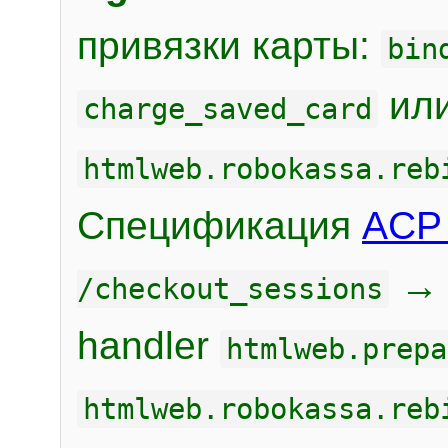
привязки карты:
bin
или
charge_saved_card
htmlweb.robokassa.reb
Спецификация
ACP 
/checkout_sessions
handler
htmlweb.prepa
htmlweb.robokassa.reb