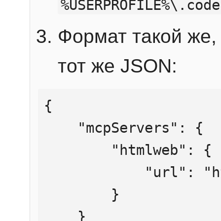
%USERPROFILE%\.code
Формат такой же, 
тот же JSON:
{

    "mcpServers": {

        "htmlweb": {

            "url": "https://mcp.htmlweb.ru/"

        }

    }
