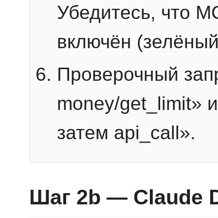
Убедитесь, что 
включён (зелёный
Проверочный запр
money/get_limit» 
затем api_call».
Шаг 2b — Claude 