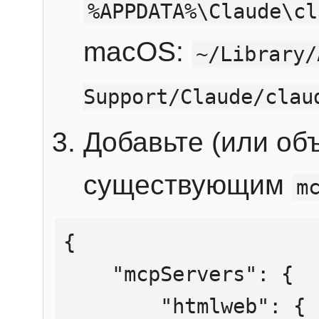
%APPDATA%\Claude\cl
macOS:
~/Library/
Support/Claude/clau
Добавьте (или об
существующим
m
{

    "mcpServers": {

        "htmlweb": {
