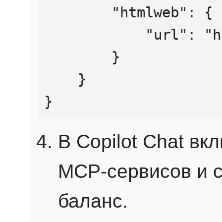
        "htmlweb": {

            "url": "https://mcp.htmlweb.ru/"

        }

    }

}
В Copilot Chat в
MCP-сервисов и 
баланс.