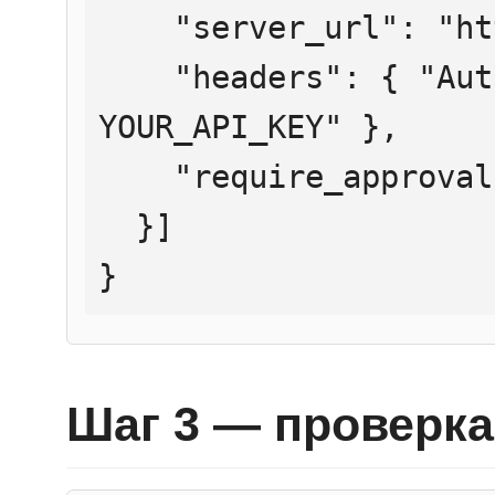
    "server_url": "https://mcp.htmlweb.ru/",

    "headers": { "Authorization": "Bearer 
YOUR_API_KEY" },

    "require_approval": "never"

  }]

}
Шаг 3 — проверка 