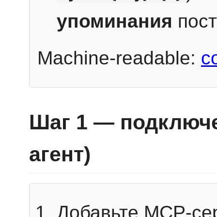
упоминания
пост
Machine-readable:
c
Шаг 1 — подключе
агент)
Добавьте MCP-се