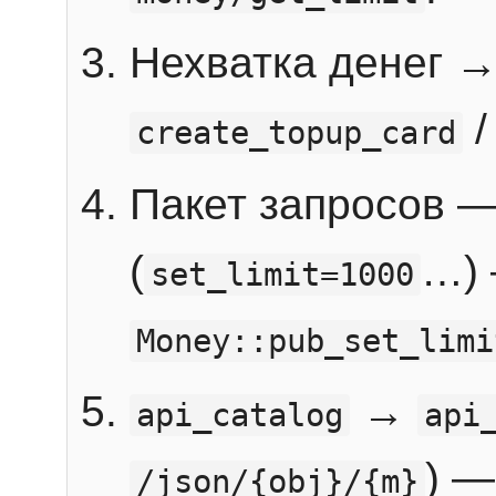
Нехватка денег 
create_topup_card
Пакет запросов 
(
…) 
set_limit=1000
Money::pub_set_limi
→
api_catalog
api
) —
/json/{obj}/{m}