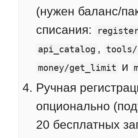
(нужен баланс/пак
списания:
registe
,
api_catalog
tools/
и
money/get_limit
Ручная регистра
опционально (под
20 бесплатных зап