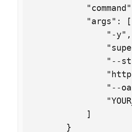
            "command": "npx",

            "args": [

                "-y",

                "supergateway",

                "--streamableHttp",

                "https://mcp.htmlweb.ru/",

                "--oauth2Bearer",

                "YOUR_API_KEY"

            ]

        }
