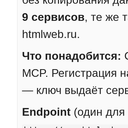
9 сервисов
, те же
htmlweb.ru.
Что понадобится:
C
MCP. Регистрация н
— ключ выдаёт сер
Endpoint
(один для 