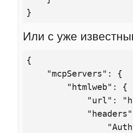
}
Или с уже известны
{

    "mcpServers": {

        "htmlweb": {

            "url": "https://mcp.htmlweb.ru/",

            "headers": {

                "Authorization": "Bearer 