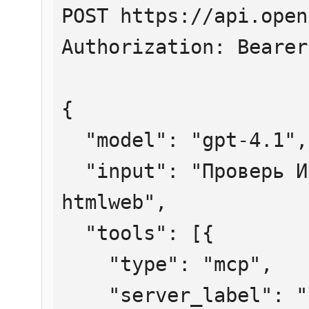
POST https://api.open
Authorization: Bearer
{

  "model": "gpt-4.1",

  "input": "Проверь ИНН 7707083893 через 
htmlweb",

  "tools": [{

    "type": "mcp",

    "server_label": "htmlweb",
