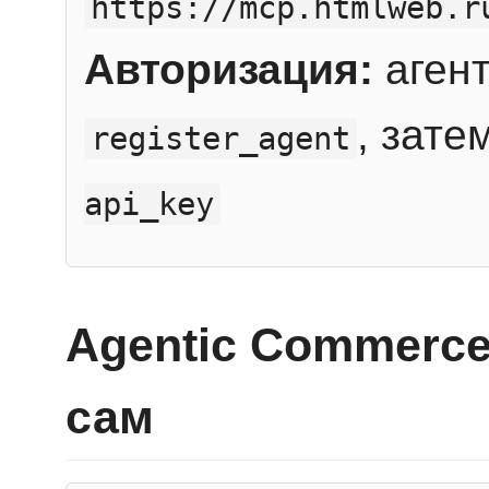
https://mcp.htmlweb.r
Авторизация:
агент
, зате
register_agent
api_key
Agentic Commerce
сам