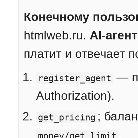
Конечному пользо
htmlweb.ru.
AI-агент
платит и отвечает 
— п
register_agent
Authorization).
; бала
get_pricing
.
money/get_limit