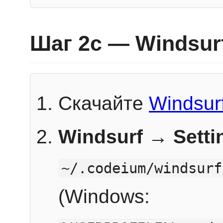
Шаг 2c — Windsur
Скачайте
Windsur
Windsurf → Sett
~/.codeium/windsurf
(Windows: