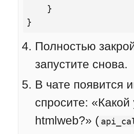
    }

}
Полностью закрой
запустите снова.
В чате появится 
спросите: «Какой
htmlweb?» (
api_ca