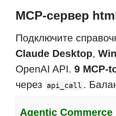
MCP-сервер htm
Подключите справоч
Claude Desktop
,
Win
OpenAI API.
9 MCP-t
через
. Бала
api_call
Agentic Commerce 