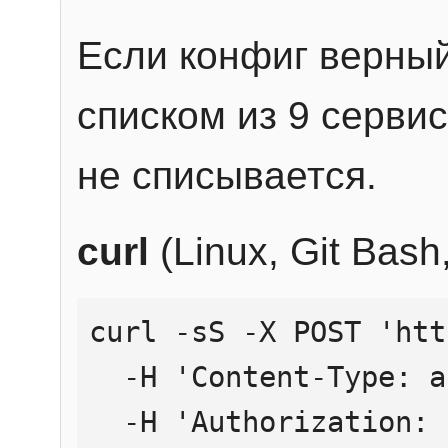
Если конфиг верный
списком из 9 сервис
не списывается.
curl
(Linux, Git Bas
curl -sS -X POST 'htt
  -H 'Content-Type: application/json' \

  -H 'Authorization: Bearer YOUR_API_KEY' \
