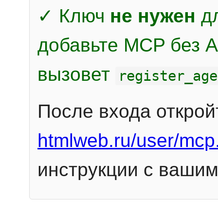
✓ Ключ
не нужен
дл
добавьте MCP без Au
вызовет
register_age
После входа открой
htmlweb.ru/user/mcp
инструкции с вашим