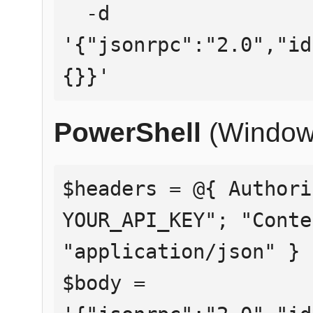
  -d 
'{"jsonrpc":"2.0","id
{}}'
PowerShell
(Window
$headers = @{ Authori
YOUR_API_KEY"; "Conte
"application/json" }

$body = 