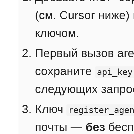
(см. Cursor ниже)
ключом.
Первый вызов аг
сохраните
api_key
следующих запро
Ключ
register_age
почты —
без
бесп