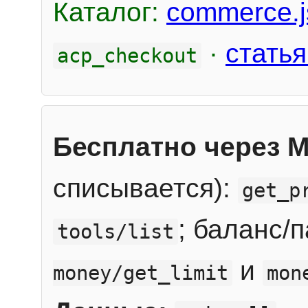
Каталог:
commerce.j
·
статья
acp_checkout
Бесплатно через 
списывается):
get_p
; баланс/
tools/list
и
money/get_limit
mon