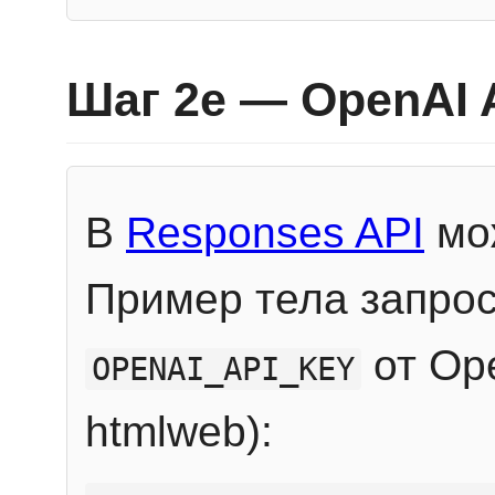
Шаг 2e — OpenAI 
В
Responses API
мож
Пример тела запрос
от Ope
OPENAI_API_KEY
htmlweb):