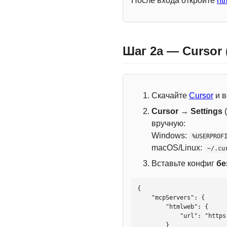
После входа откройте
ht
Шаг 2a — Cursor
Скачайте
Cursor
и в
Cursor → Settings
(
вручную:
Windows:
%USERPROF
macOS/Linux:
~/.cu
Вставьте конфиг
бе
{

    "mcpServers": {

        "htmlweb": {

            "url": "https://mcp.htmlweb.ru/"

        }
