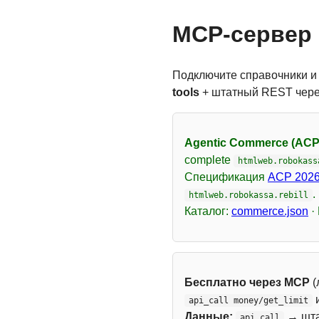
MCP-сервер 
Подключите справочники и
tools
+ штатный REST чер
Agentic Commerce (ACP
complete
htmlweb.robokass
Спецификация
ACP 2026
.
htmlweb.robokassa.rebill
Каталог:
commerce.json
·
Бесплатно через MCP
(
api_call money/get_limit
Данные:
→ шт
api_call