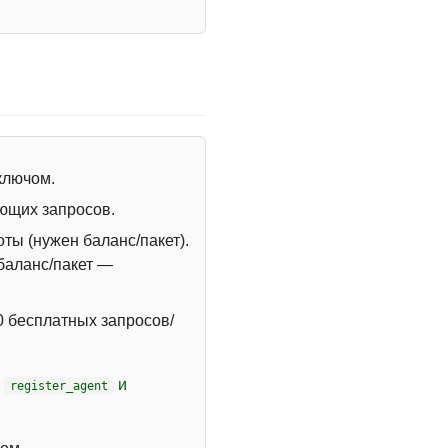
 ключом.
ющих запросов.
ты (нужен баланс/пакет).
 баланс/пакет —
 бесплатных запросов/
т
и
register_agent