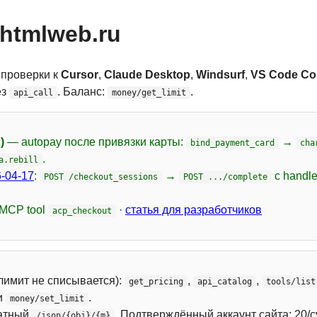
htmlweb.ru
 проверки к
Cursor
,
Claude Desktop
,
Windsurf
,
VS Code Cop
ез
. Баланс:
.
api_call
money/get_limit
)
— autopay после привязки карты:
→
bind_payment_card
cha
.
a.rebill
-04-17
:
→
с handl
POST /checkout_sessions
POST .../complete
 MCP tool
·
статья для разработчиков
acp_checkout
лимит не списывается):
,
,
get_pricing
api_catalog
tools/list
и
.
money/set_limit
атный
. Подтверждённый аккаунт сайта: 20/с
/json/{obj}/{m}