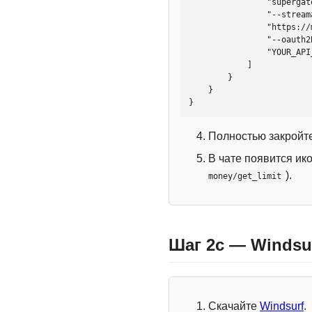
                "supergateway",

                "--streamableHttp",

                "https://mcp.htmlweb.ru/",

                "--oauth2Bearer",

                "YOUR_API_KEY"

            ]

        }

    }

}
Полностью закройте
В чате появится ик
).
money/get_limit
Шаг 2c — Windsu
Скачайте
Windsurf
.