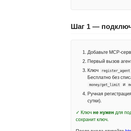
Шаг 1 — подключ
Добавьте MCP-сер
Первый вызов аген
Ключ
register_agent
Бесплатно без спи
и
money/get_limit
m
Ручная регистраци
сутки).
✓ Ключ
не нужен
для под
сохранит ключ.