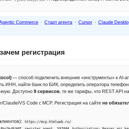
Agentic Commerce
·
Старт агента
·
Cursor
·
Claude Deskto
 зачем регистрация
ocol)
— способ подключить внешние «инструменты» к AI-аг
ть ИНН, найти банк по БИК, определить оператора телефона
чную. Доступно
9 сервисов
, те же тарифы, что REST API на
r/Claude/VS Code с MCP. Регистрация на сайте
не обязате
 клиентов):
https://mcp.htmlweb.ru/
м вызывает
, затем
register_agent
Authorization: Bearer api_ke