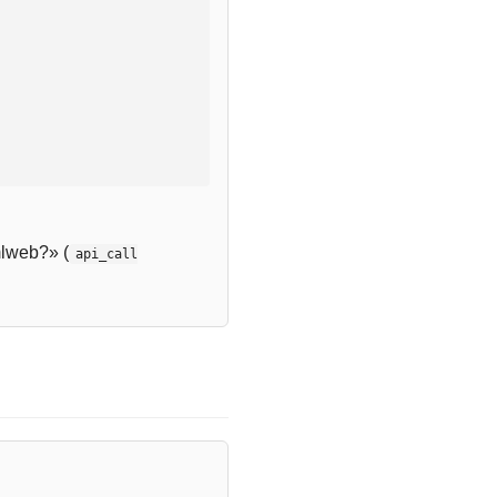
lweb?» (
api_call