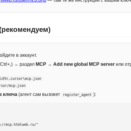
mlweb.ru/user/mcp.php
— там те же инструкции с вашим ключ
 (рекомендуем)
ойдите в аккаунт.
Ctrl+,) → раздел
MCP
→
Add new global MCP server
или от
ILE%\.cursor\mcp.json
rsor/mcp.json
з ключа
(агент сам вызовет
):
register_agent