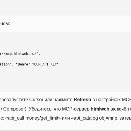
ючом:
ерезапустите Cursor или нажмите
Refresh
в настройках MCP
t / Composer). Убедитесь, что MCP-сервер
htmlweb
включён (
 «api_call money/get_limit» или «api_catalog obj=mnp, затем