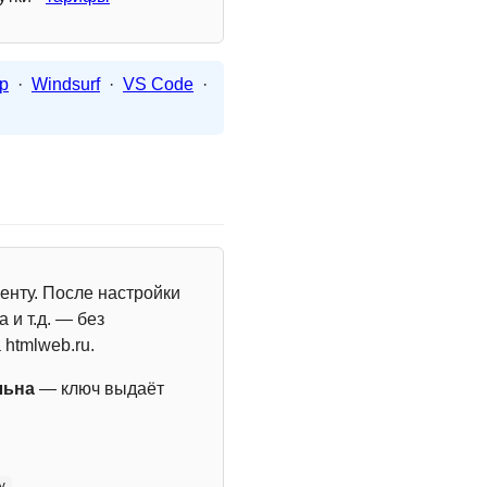
p
·
Windsurf
·
VS Code
·
енту. После настройки
 и т.д. — без
 htmlweb.ru.
льна
— ключ выдаёт
y