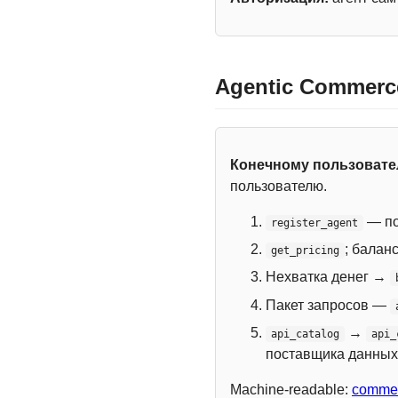
Agentic Commerc
Конечному пользоват
пользователю.
— по
register_agent
; балан
get_pricing
Нехватка денег →
Пакет запросов —
→
api_catalog
api_
поставщика данных
Machine-readable:
commer