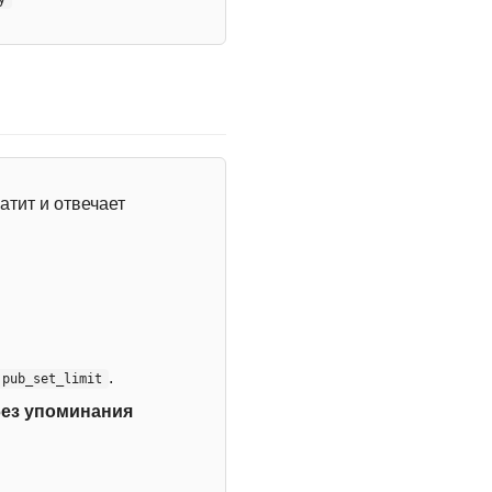
атит и отвечает
.
:pub_set_limit
без упоминания