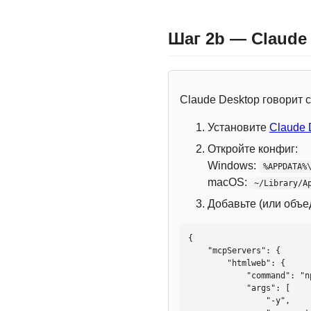
Шаг 2b — Claude
Claude Desktop говорит
Установите
Claude 
Откройте конфиг:
Windows:
%APPDATA%
macOS:
~/Library/A
Добавьте (или объ
{

    "mcpServers": {

        "htmlweb": {

            "command": "npx",

            "args": [

                "-y",
