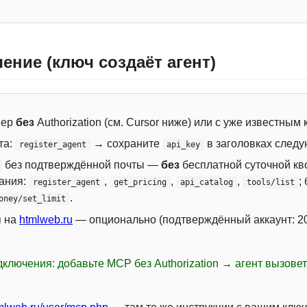
ение (ключ создаёт агент)
вер
без
Authorization (см. Cursor ниже) или с уже известным
та:
→ сохраните
в заголовках следу
register_agent
api_key
без подтверждённой почты —
без
бесплатной суточной кво
сания:
,
,
,
;
register_agent
get_pricing
api_catalog
tools/list
.
oney/set_limit
я на
htmlweb.ru
— опционально (подтверждённый аккаунт: 20
ключения: добавьте MCP без Authorization → агент вызове