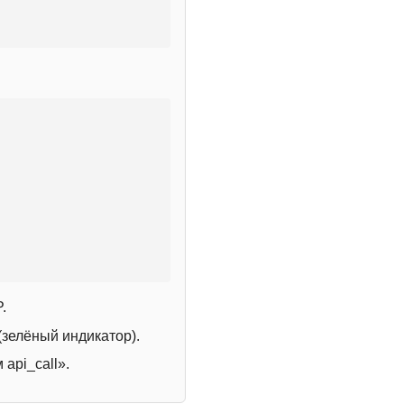
.
зелёный индикатор).
 api_call».