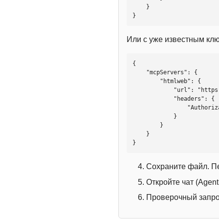
    }

}
Или с уже известным кл
{

    "mcpServers": {

        "htmlweb": {

            "url": "https://mcp.htmlweb.ru/",

            "headers": {

                "Authorization": "Bearer YOUR_API_KEY"

            }

        }

    }

}
Сохраните файл. П
Откройте чат (Agen
Проверочный запрос: