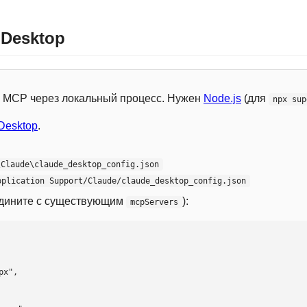
 Desktop
 с MCP через локальный процесс. Нужен
Node.js
(для
npx sup
Desktop
.
\Claude\claude_desktop_config.json
pplication Support/Claude/claude_desktop_config.json
едините с существующим
):
mcpServers