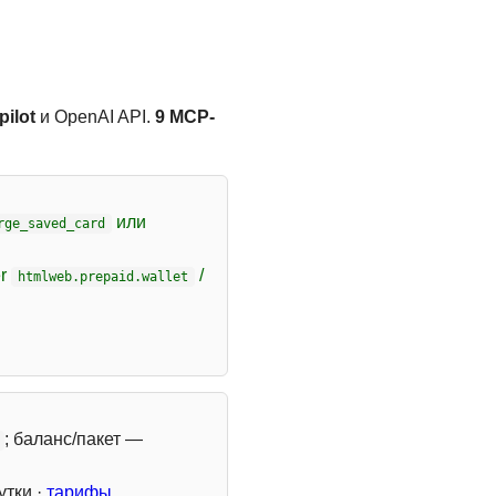
ilot
и OpenAI API.
9 MCP-
или
rge_saved_card
er
/
htmlweb.prepaid.wallet
; баланс/пакет —
утки ·
тарифы