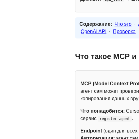
Содержание:
Что это
·
OpenAI API
·
Проверка
Что такое MCP и
MCP (Model Context Prot
агент сам может провери
копирования данных вру
Что понадобится:
Curso
сервис
.
register_agent
Endpoint
(один для всех
Авторизация:
агент са