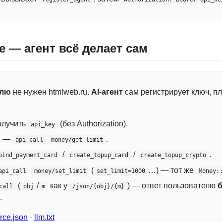
e — агент всё делает сам
елю
не нужен htmlweb.ru.
AI-агент
сам регистрирует ключ, пл
лучить
(без Authorization).
api_key
с —
.
api_call
money/get_limit
/
/
.
bind_payment_card
create_topup_card
create_topup_crypto
(
…) — тот же
api_call
money/set_limit
set_limit=1000
Money:
(
/
как у
) — ответ пользователю
call
obj
m
/json/{obj}/{m}
.
ce.json
·
llm.txt