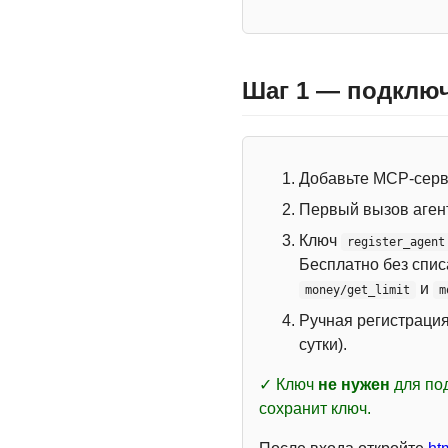
Шаг 1 — подключ
Добавьте MCP-сер
Первый вызов аген
Ключ
register_agent
Бесплатно без спи
и
money/get_limit
m
Ручная регистраци
сутки).
✓ Ключ
не нужен
для под
сохранит ключ.