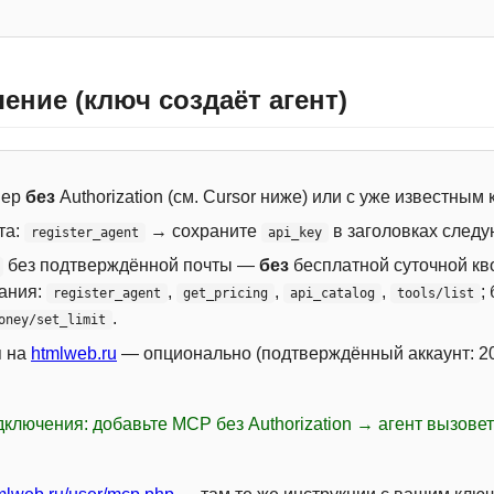
ение (ключ создаёт агент)
вер
без
Authorization (см. Cursor ниже) или с уже известным
та:
→ сохраните
в заголовках следу
register_agent
api_key
без подтверждённой почты —
без
бесплатной суточной кво
сания:
,
,
,
;
register_agent
get_pricing
api_catalog
tools/list
.
oney/set_limit
я на
htmlweb.ru
— опционально (подтверждённый аккаунт: 20
ключения: добавьте MCP без Authorization → агент вызове