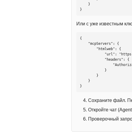
    }

}
Или с уже известным кл
{

    "mcpServers": {

        "htmlweb": {

            "url": "https://mcp.htmlweb.ru/",

            "headers": {

                "Authorization": "Bearer YOUR_API_KEY"

            }

        }

    }

}
Сохраните файл. П
Откройте чат (Agen
Проверочный запрос: