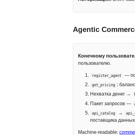
Agentic Commerc
Конечному пользоват
пользователю.
— по
register_agent
; балан
get_pricing
Нехватка денег →
Пакет запросов —
→
api_catalog
api_
поставщика данных
Machine-readable:
commer