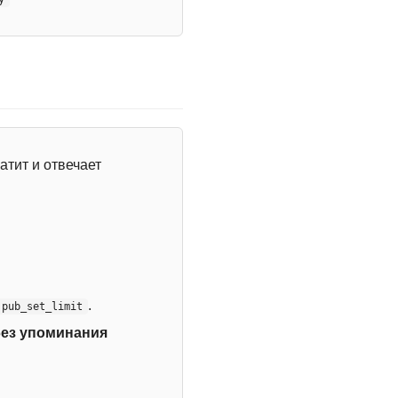
атит и отвечает
.
:pub_set_limit
без упоминания