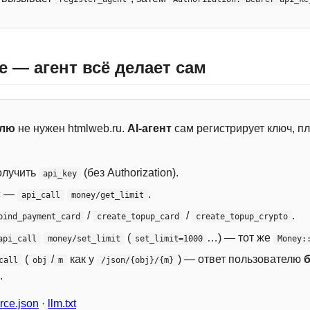
e — агент всё делает сам
елю
не нужен htmlweb.ru.
AI-агент
сам регистрирует ключ, пл
лучить
(без Authorization).
api_key
с —
.
api_call
money/get_limit
/
/
.
bind_payment_card
create_topup_card
create_topup_crypto
(
…) — тот же
api_call
money/set_limit
set_limit=1000
Money:
(
/
как у
) — ответ пользователю
call
obj
m
/json/{obj}/{m}
.
ce.json
·
llm.txt