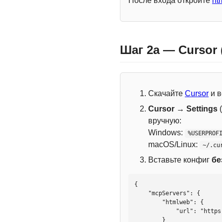
После входа откройте
ht
Шаг 2a — Cursor
Скачайте
Cursor
и в
Cursor → Settings
(
вручную:
Windows:
%USERPROF
macOS/Linux:
~/.cu
Вставьте конфиг
бе
{

    "mcpServers": {

        "htmlweb": {

            "url": "https://mcp.htmlweb.ru/"

        }
