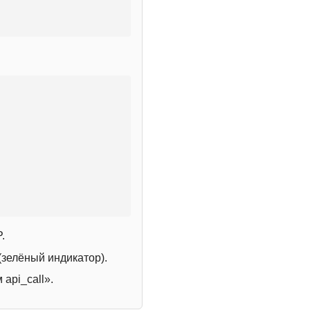
.
зелёный индикатор).
 api_call».