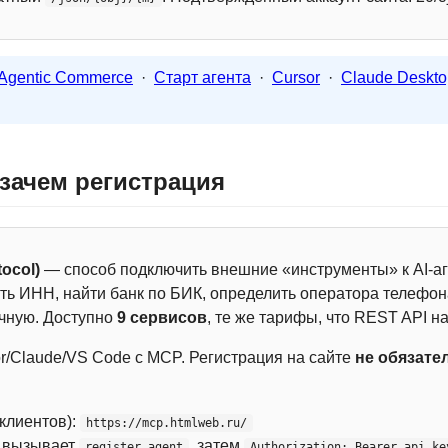
Agentic Commerce
·
Старт агента
·
Cursor
·
Claude Deskto
 зачем регистрация
ocol)
— способ подключить внешние «инструменты» к AI-аг
ть ИНН, найти банк по БИК, определить оператора телефона
чную. Доступно
9 сервисов
, те же тарифы, что REST API на
r/Claude/VS Code с MCP. Регистрация на сайте
не обязате
 клиентов):
https://mcp.htmlweb.ru/
м вызывает
, затем
register_agent
Authorization: Bearer api_ke