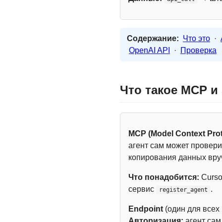
Содержание:
Что это
·
OpenAI API
·
Проверка
Что такое MCP и
MCP (Model Context Prot
агент сам может провери
копирования данных вру
Что понадобится:
Curso
сервис
.
register_agent
Endpoint
(один для всех
Авторизация:
агент са