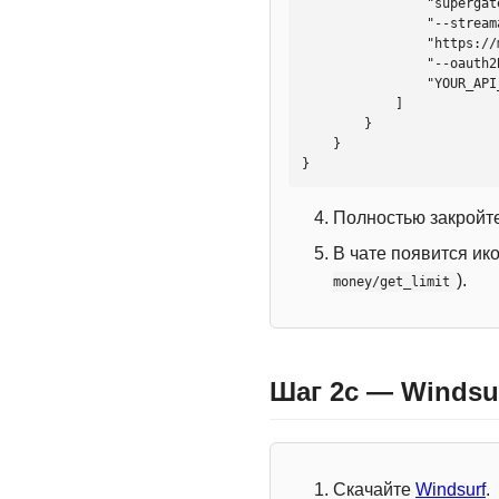
                "supergateway",

                "--streamableHttp",

                "https://mcp.htmlweb.ru/",

                "--oauth2Bearer",

                "YOUR_API_KEY"

            ]

        }

    }

}
Полностью закройте
В чате появится ик
).
money/get_limit
Шаг 2c — Windsu
Скачайте
Windsurf
.