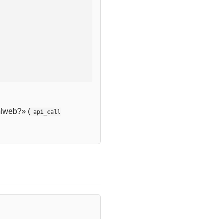
lweb?» (
api_call