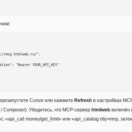
ючом:
ерезапустите Cursor или нажмите
Refresh
в настройках MCP
t / Composer). Убедитесь, что MCP-сервер
htmlweb
включён (
 «api_call money/get_limit» или «api_catalog obj=mnp, затем