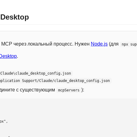
 Desktop
 с MCP через локальный процесс. Нужен
Node.js
(для
npx sup
Desktop
.
\Claude\claude_desktop_config.json
pplication Support/Claude/claude_desktop_config.json
едините с существующим
):
mcpServers