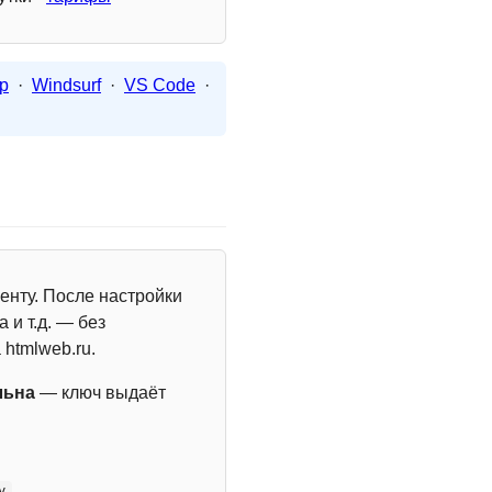
p
·
Windsurf
·
VS Code
·
енту. После настройки
 и т.д. — без
 htmlweb.ru.
льна
— ключ выдаёт
y