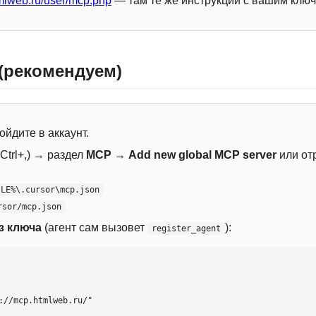
mlweb.ru/user/mcp.php
— там те же инструкции с вашим ключ
 (рекомендуем)
ойдите в аккаунт.
Ctrl+,) → раздел
MCP
→
Add new global MCP server
или от
ILE%\.cursor\mcp.json
rsor/mcp.json
з ключа
(агент сам вызовет
):
register_agent