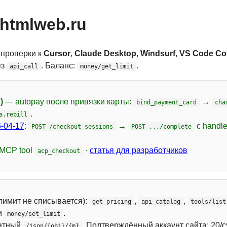
htmlweb.ru
 проверки к
Cursor
,
Claude Desktop
,
Windsurf
,
VS Code Cop
ез
. Баланс:
.
api_call
money/get_limit
)
— autopay после привязки карты:
→
bind_payment_card
cha
.
a.rebill
-04-17
:
→
с handl
POST /checkout_sessions
POST .../complete
 MCP tool
·
статья для разработчиков
acp_checkout
лимит не списывается):
,
,
get_pricing
api_catalog
tools/list
и
.
money/set_limit
атный
. Подтверждённый аккаунт сайта: 20/с
/json/{obj}/{m}