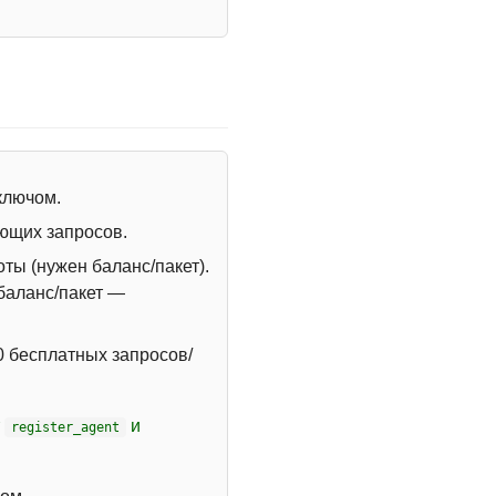
 ключом.
ющих запросов.
ты (нужен баланс/пакет).
 баланс/пакет —
 бесплатных запросов/
т
и
register_agent