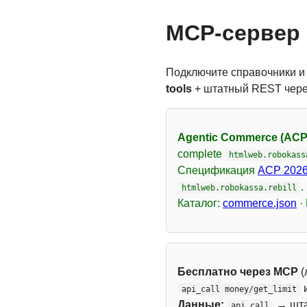
MCP-сервер 
Подключите справочники и
tools
+ штатный REST чер
Agentic Commerce (ACP
complete
htmlweb.robokass
Спецификация
ACP 2026
.
htmlweb.robokassa.rebill
Каталог:
commerce.json
·
Бесплатно через MCP
(
api_call money/get_limit
Данные:
→ шт
api_call