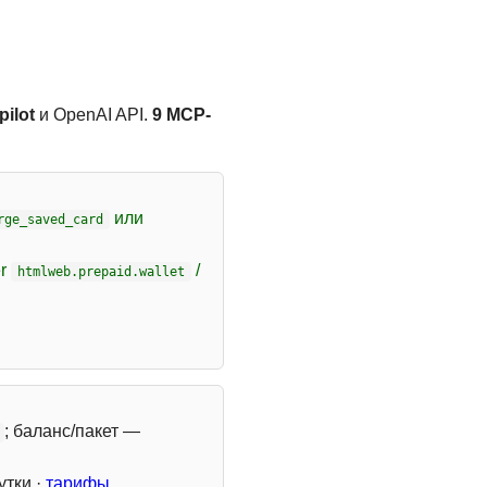
ilot
и OpenAI API.
9 MCP-
или
rge_saved_card
er
/
htmlweb.prepaid.wallet
; баланс/пакет —
утки ·
тарифы