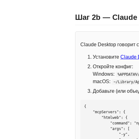
Шаг 2b — Claude
Claude Desktop говорит
Установите
Claude 
Откройте конфиг:
Windows:
%APPDATA%
macOS:
~/Library/A
Добавьте (или объ
{

    "mcpServers": {

        "htmlweb": {

            "command": "npx",

            "args": [

                "-y",
