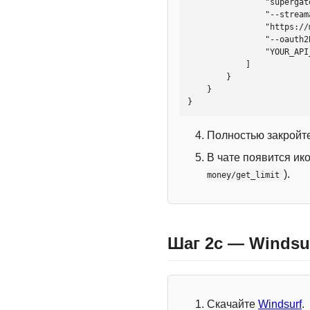
                "supergateway",

                "--streamableHttp",

                "https://mcp.htmlweb.ru/",

                "--oauth2Bearer",

                "YOUR_API_KEY"

            ]

        }

    }

}
Полностью закройте
В чате появится ик
).
money/get_limit
Шаг 2c — Windsu
Скачайте
Windsurf
.