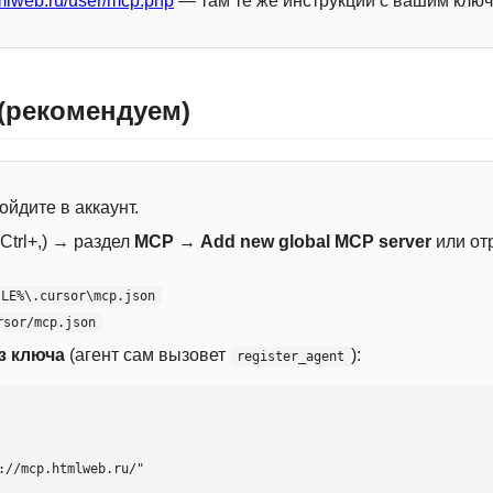
mlweb.ru/user/mcp.php
— там те же инструкции с вашим ключ
 (рекомендуем)
ойдите в аккаунт.
Ctrl+,) → раздел
MCP
→
Add new global MCP server
или от
ILE%\.cursor\mcp.json
rsor/mcp.json
з ключа
(агент сам вызовет
):
register_agent