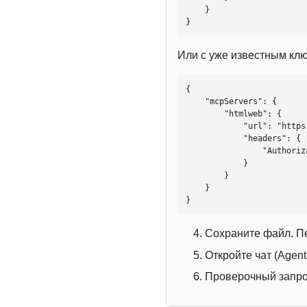
    }

}
Или с уже известным кл
{

    "mcpServers": {

        "htmlweb": {

            "url": "https://mcp.htmlweb.ru/",

            "headers": {

                "Authorization": "Bearer YOUR_API_KEY"

            }

        }

    }

}
Сохраните файл. П
Откройте чат (Agen
Проверочный запрос: