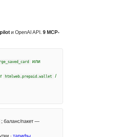
ilot
и OpenAI API.
9 MCP-
или
rge_saved_card
er
/
htmlweb.prepaid.wallet
; баланс/пакет —
утки ·
тарифы