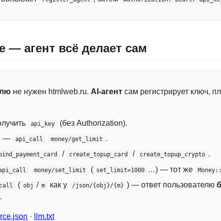
e — агент всё делает сам
елю
не нужен htmlweb.ru.
AI-агент
сам регистрирует ключ, пл
лучить
(без Authorization).
api_key
с —
.
api_call
money/get_limit
/
/
.
bind_payment_card
create_topup_card
create_topup_crypto
(
…) — тот же
api_call
money/set_limit
set_limit=1000
Money:
(
/
как у
) — ответ пользователю
call
obj
m
/json/{obj}/{m}
.
ce.json
·
llm.txt