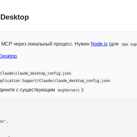
 Desktop
 с MCP через локальный процесс. Нужен
Node.js
(для
npx sup
Desktop
.
\Claude\claude_desktop_config.json
pplication Support/Claude/claude_desktop_config.json
едините с существующим
):
mcpServers