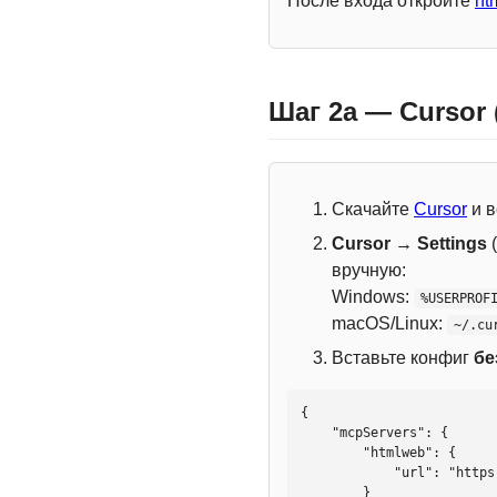
После входа откройте
ht
Шаг 2a — Cursor
Скачайте
Cursor
и в
Cursor → Settings
(
вручную:
Windows:
%USERPROF
macOS/Linux:
~/.cu
Вставьте конфиг
бе
{

    "mcpServers": {

        "htmlweb": {

            "url": "https://mcp.htmlweb.ru/"

        }
