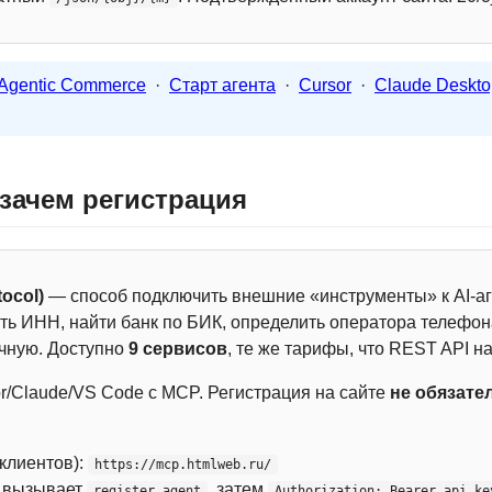
Agentic Commerce
·
Старт агента
·
Cursor
·
Claude Deskto
 зачем регистрация
ocol)
— способ подключить внешние «инструменты» к AI-аг
ть ИНН, найти банк по БИК, определить оператора телефона
чную. Доступно
9 сервисов
, те же тарифы, что REST API на
r/Claude/VS Code с MCP. Регистрация на сайте
не обязате
 клиентов):
https://mcp.htmlweb.ru/
м вызывает
, затем
register_agent
Authorization: Bearer api_ke