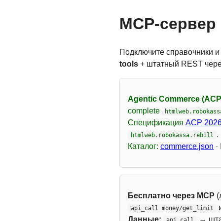
MCP-сервер 
Подключите справочники и
tools
+ штатный REST чер
Agentic Commerce (ACP
complete
htmlweb.robokass
Спецификация
ACP 2026
.
htmlweb.robokassa.rebill
Каталог:
commerce.json
·
Бесплатно через MCP
(
api_call money/get_limit
Данные:
→ шт
api_call