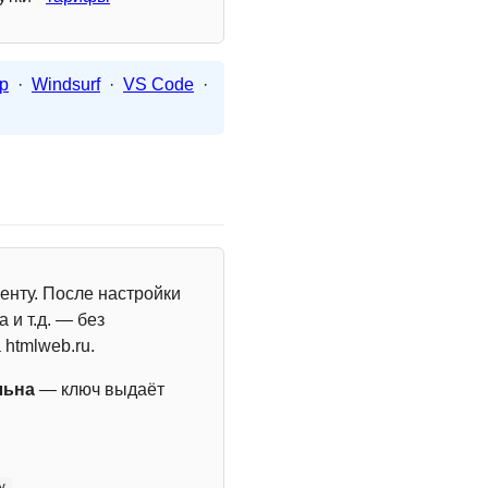
p
·
Windsurf
·
VS Code
·
енту. После настройки
 и т.д. — без
 htmlweb.ru.
льна
— ключ выдаёт
y