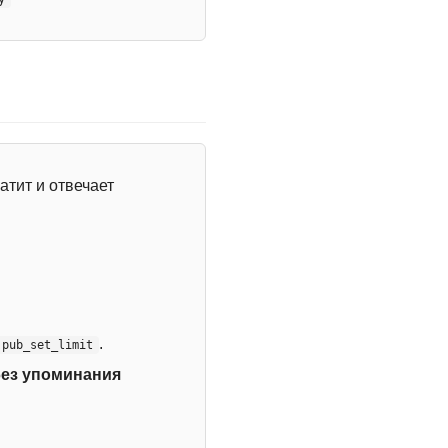
атит и отвечает
.
:pub_set_limit
без упоминания