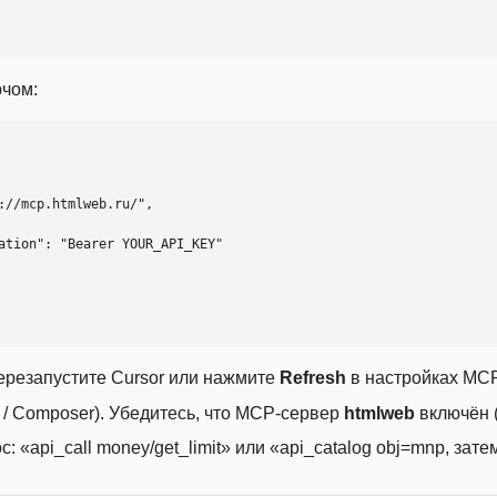
ючом:
ерезапустите Cursor или нажмите
Refresh
в настройках MCP
t / Composer). Убедитесь, что MCP-сервер
htmlweb
включён (
 «api_call money/get_limit» или «api_catalog obj=mnp, затем