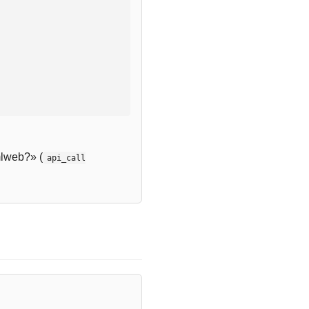
lweb?» (
api_call