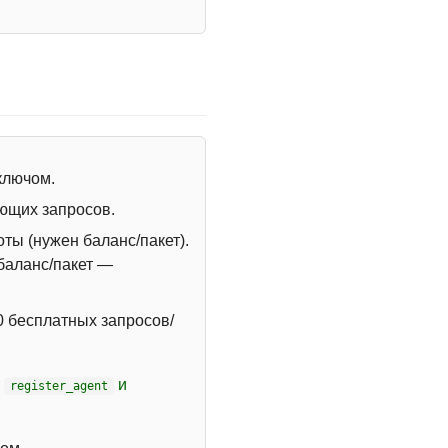
 ключом.
ющих запросов.
ты (нужен баланс/пакет).
 баланс/пакет —
 бесплатных запросов/
т
и
register_agent