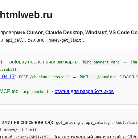
htmlweb.ru
 проверки к
Cursor
,
Claude Desktop
,
Windsurf
,
VS Code Cop
ез
. Баланс:
.
api_call
money/get_limit
)
— autopay после привязки карты:
→
bind_payment_card
cha
.
a.rebill
-04-17
:
→
с handl
POST /checkout_sessions
POST .../complete
 MCP tool
·
статья для разработчиков
acp_checkout
лимит не списывается):
,
,
get_pricing
api_catalog
tools/list
и
.
money/set_limit
атный
. Подтверждённый аккаунт сайта: 20/с
/json/{obj}/{m}