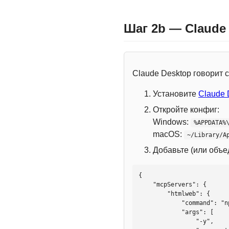
Шаг 2b — Claude
Claude Desktop говорит
Установите
Claude 
Откройте конфиг:
Windows:
%APPDATA%
macOS:
~/Library/A
Добавьте (или объ
{

    "mcpServers": {

        "htmlweb": {

            "command": "npx",

            "args": [

                "-y",
