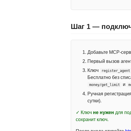
Шаг 1 — подключ
Добавьте MCP-сер
Первый вызов аген
Ключ
register_agent
Бесплатно без спи
и
money/get_limit
m
Ручная регистраци
сутки).
✓ Ключ
не нужен
для под
сохранит ключ.