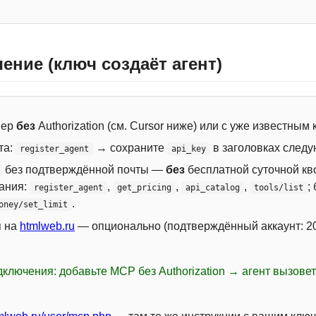
ение (ключ создаёт агент)
вер
без
Authorization (см. Cursor ниже) или с уже известным
та:
→ сохраните
в заголовках следу
register_agent
api_key
без подтверждённой почты —
без
бесплатной суточной кво
сания:
,
,
,
;
register_agent
get_pricing
api_catalog
tools/list
.
oney/set_limit
я на
htmlweb.ru
— опционально (подтверждённый аккаунт: 20
ключения: добавьте MCP без Authorization → агент вызове