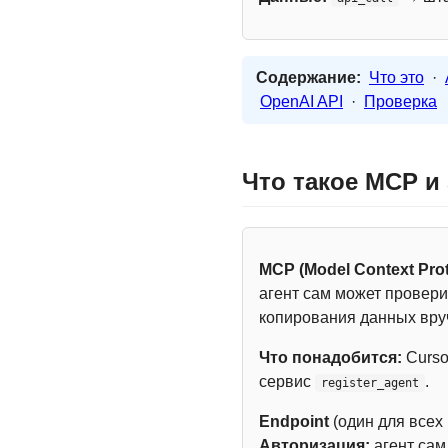
Содержание:
Что это
·
OpenAI API
·
Проверка
Что такое MCP и
MCP (Model Context Prot
агент сам может провери
копирования данных вру
Что понадобится:
Curso
сервис
.
register_agent
Endpoint
(один для всех
Авторизация:
агент са