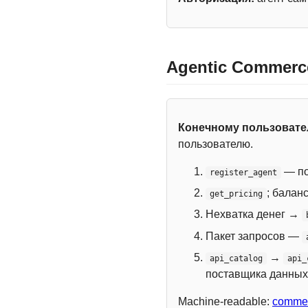
Agentic Commerc
Конечному пользоват
пользователю.
— по
register_agent
; балан
get_pricing
Нехватка денег →
Пакет запросов —
→
api_catalog
api_
поставщика данных
Machine-readable:
commer