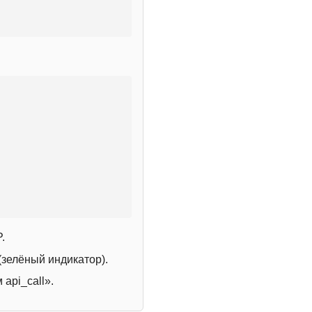
.
зелёный индикатор).
 api_call».