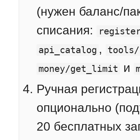
(нужен баланс/пак
списания:
registe
,
api_catalog
tools/
и
money/get_limit
Ручная регистра
опционально (под
20 бесплатных зап