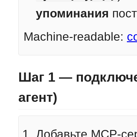
упоминания
пост
Machine-readable:
c
Шаг 1 — подключе
агент)
Добавьте MCP-се