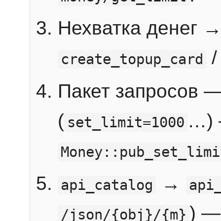
Нехватка денег 
create_topup_card
Пакет запросов 
(
…) 
set_limit=1000
Money::pub_set_limi
→
api_catalog
api
) —
/json/{obj}/{m}