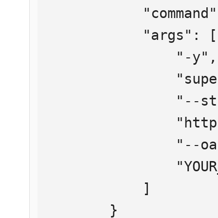
            "command": "npx",

            "args": [

                "-y",

                "supergateway",

                "--streamableHttp",

                "https://mcp.htmlweb.ru/",

                "--oauth2Bearer",

                "YOUR_API_KEY"

            ]

        }
