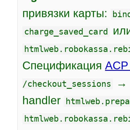
привязки карты:
bin
или
charge_saved_card
htmlweb.robokassa.reb
Спецификация
ACP 
/checkout_sessions
handler
htmlweb.prepa
htmlweb.robokassa.reb