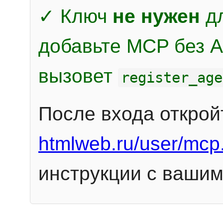
✓ Ключ
не нужен
дл
добавьте MCP без Au
вызовет
register_age
После входа открой
htmlweb.ru/user/mcp
инструкции с вашим