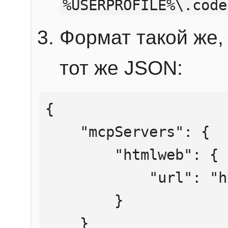
%USERPROFILE%\.code
Формат такой же, 
тот же JSON:
{

    "mcpServers": {

        "htmlweb": {

            "url": "https://mcp.htmlweb.ru/"

        }

    }
