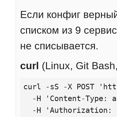
Если конфиг верный
списком из 9 сервис
не списывается.
curl
(Linux, Git Bas
curl -sS -X POST 'htt
  -H 'Content-Type: application/json' \

  -H 'Authorization: Bearer YOUR_API_KEY' \
