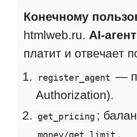
Конечному пользо
htmlweb.ru.
AI-агент
платит и отвечает 
— п
register_agent
Authorization).
; бала
get_pricing
.
money/get_limit