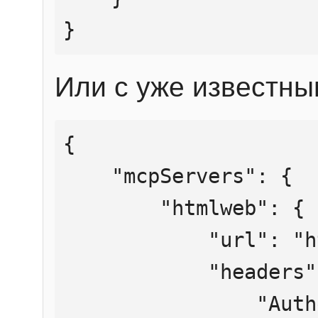
}
Или с уже известны
{

    "mcpServers": {

        "htmlweb": {

            "url": "https://mcp.htmlweb.ru/",

            "headers": {

                "Authorization": "Bearer 