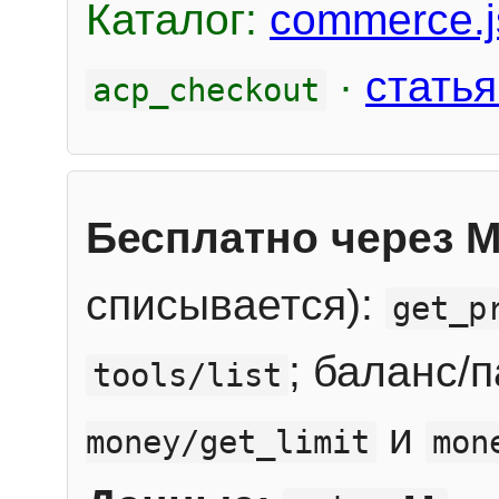
Каталог:
commerce.j
·
статья
acp_checkout
Бесплатно через 
списывается):
get_p
; баланс/
tools/list
и
money/get_limit
mon