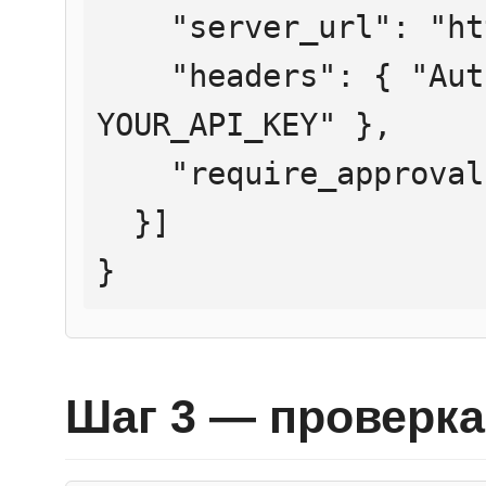
    "server_url": "https://mcp.htmlweb.ru/",

    "headers": { "Authorization": "Bearer 
YOUR_API_KEY" },

    "require_approval": "never"

  }]

}
Шаг 3 — проверка 