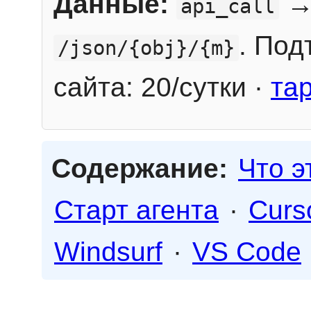
Данные:
→
api_call
. Под
/json/{obj}/{m}
сайта: 20/сутки ·
та
Содержание:
Что э
Старт агента
·
Curs
Windsurf
·
VS Code