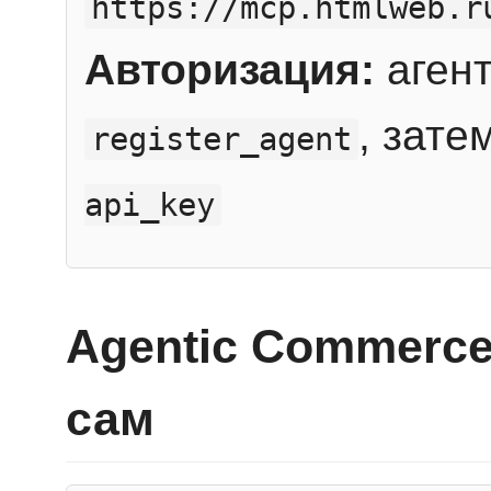
https://mcp.htmlweb.r
Авторизация:
агент
, зате
register_agent
api_key
Agentic Commerce
сам