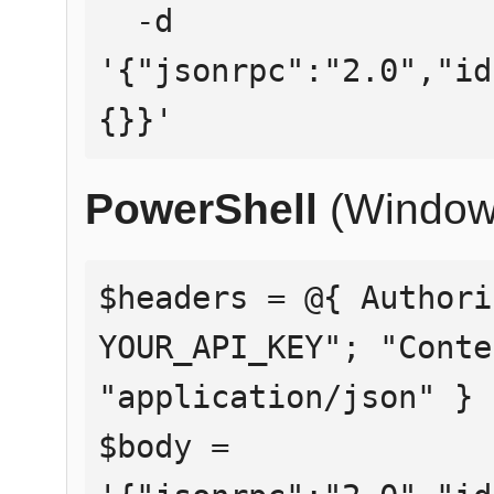
  -d 
'{"jsonrpc":"2.0","id
{}}'
PowerShell
(Window
$headers = @{ Authori
YOUR_API_KEY"; "Conte
"application/json" }

$body = 