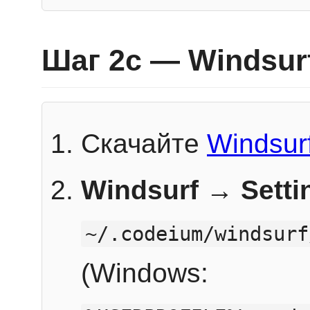
Шаг 2c — Windsur
Скачайте
Windsur
Windsurf → Sett
~/.codeium/windsurf
(Windows: