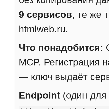
9 сервисов
, те же
htmlweb.ru.
Что понадобится:
C
MCP. Регистрация н
— ключ выдаёт сер
Endpoint
(один для 