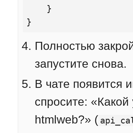
    }

}
Полностью закрой
запустите снова.
В чате появится 
спросите: «Какой
htmlweb?» (
api_ca