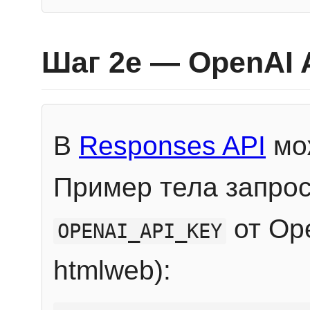
Шаг 2e — OpenAI 
В
Responses API
мож
Пример тела запрос
от Ope
OPENAI_API_KEY
htmlweb):