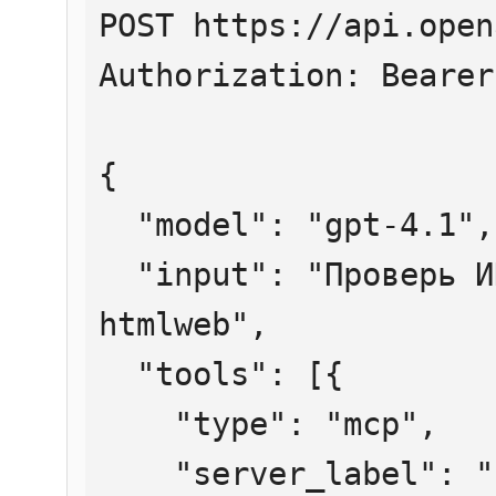
POST https://api.open
Authorization: Bearer
{

  "model": "gpt-4.1",

  "input": "Проверь ИНН 7707083893 через 
htmlweb",

  "tools": [{

    "type": "mcp",

    "server_label": "htmlweb",
