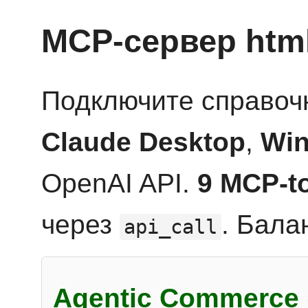
MCP-сервер htm
Подключите справоч
Claude Desktop
,
Win
OpenAI API.
9 MCP-t
через
. Бала
api_call
Agentic Commerce 