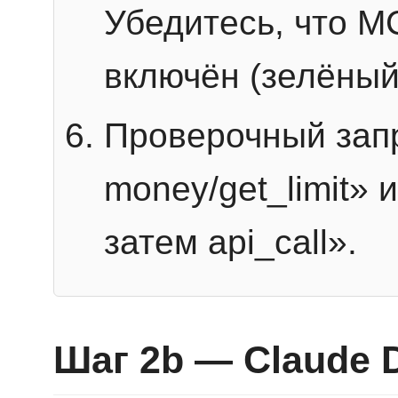
Убедитесь, что 
включён (зелёный
Проверочный запр
money/get_limit» 
затем api_call».
Шаг 2b — Claude 