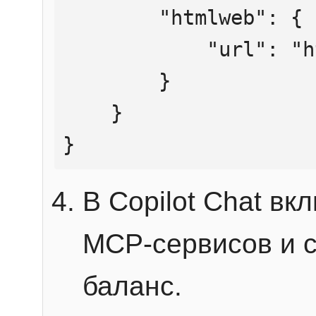
        "htmlweb": {

            "url": "https://mcp.htmlweb.ru/"

        }

    }

}
В Copilot Chat в
MCP-сервисов и 
баланс.