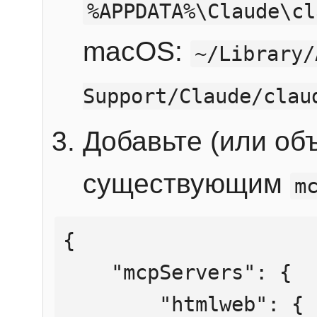
%APPDATA%\Claude\cl
macOS:
~/Library/
Support/Claude/clau
Добавьте (или об
существующим
m
{

    "mcpServers": {

        "htmlweb": {
