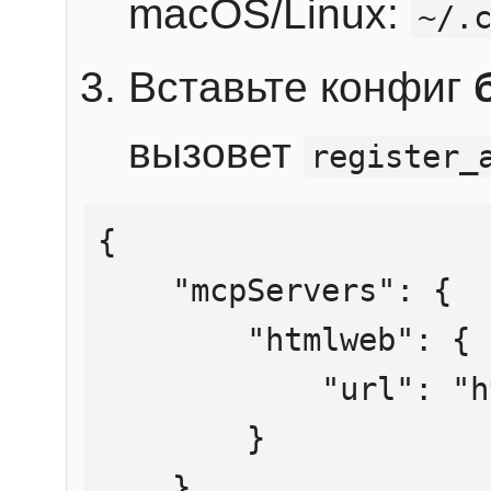
macOS/Linux:
~/.
Вставьте конфиг
вызовет
register_
{

    "mcpServers": {

        "htmlweb": {

            "url": "https://mcp.htmlweb.ru/"

        }

    }
