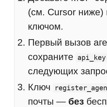
(см. Cursor ниже)
ключом.
Первый вызов аг
сохраните
api_key
следующих запро
Ключ
register_age
почты —
без
бесп