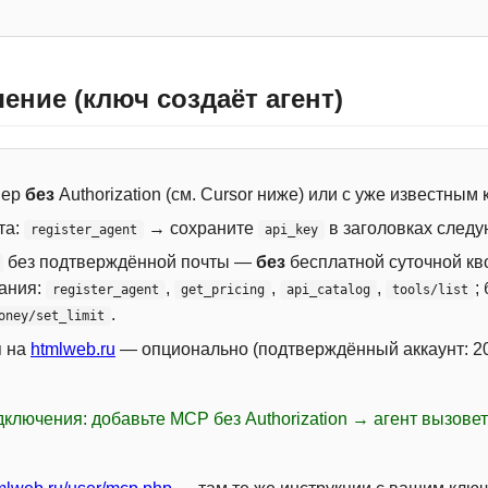
ение (ключ создаёт агент)
вер
без
Authorization (см. Cursor ниже) или с уже известным
та:
→ сохраните
в заголовках следу
register_agent
api_key
без подтверждённой почты —
без
бесплатной суточной кво
сания:
,
,
,
;
register_agent
get_pricing
api_catalog
tools/list
.
oney/set_limit
я на
htmlweb.ru
— опционально (подтверждённый аккаунт: 20
ключения: добавьте MCP без Authorization → агент вызове