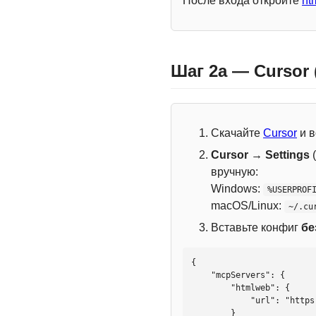
После входа откройте
ht
Шаг 2a — Cursor
Скачайте
Cursor
и в
Cursor → Settings
(
вручную:
Windows:
%USERPROF
macOS/Linux:
~/.cu
Вставьте конфиг
бе
{

    "mcpServers": {

        "htmlweb": {

            "url": "https://mcp.htmlweb.ru/"

        }
