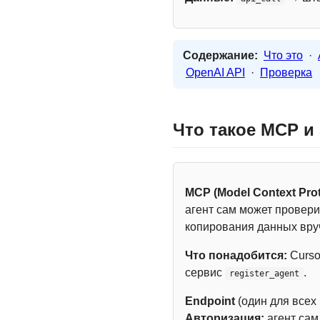
Содержание:
Что это
·
OpenAI API
·
Проверка
Что такое MCP и
MCP (Model Context Prot
агент сам может провери
копирования данных вру
Что понадобится:
Curso
сервис
.
register_agent
Endpoint
(один для всех
Авторизация:
агент са