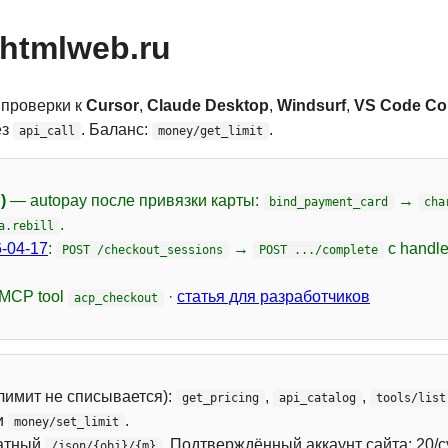
htmlweb.ru
 проверки к
Cursor
,
Claude Desktop
,
Windsurf
,
VS Code Cop
ез
. Баланс:
.
api_call
money/get_limit
)
— autopay после привязки карты:
→
bind_payment_card
cha
.
a.rebill
-04-17
:
→
с handl
POST /checkout_sessions
POST .../complete
 MCP tool
·
статья для разработчиков
acp_checkout
лимит не списывается):
,
,
get_pricing
api_catalog
tools/list
и
.
money/set_limit
атный
. Подтверждённый аккаунт сайта: 20/с
/json/{obj}/{m}