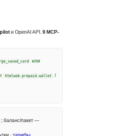
ilot
и OpenAI API.
9 MCP-
или
rge_saved_card
er
/
htmlweb.prepaid.wallet
; баланс/пакет —
утки ·
тарифы