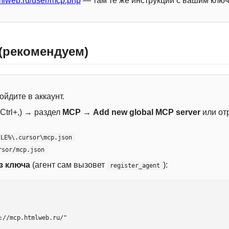
mlweb.ru/user/mcp.php
— там те же инструкции с вашим ключ
 (рекомендуем)
ойдите в аккаунт.
Ctrl+,) → раздел
MCP
→
Add new global MCP server
или от
ILE%\.cursor\mcp.json
rsor/mcp.json
з ключа
(агент сам вызовет
):
register_agent