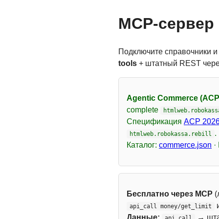
MCP-сервер 
Подключите справочники и
tools
+ штатный REST чер
Agentic Commerce (ACP
complete
htmlweb.robokass
Спецификация
ACP 2026
.
htmlweb.robokassa.rebill
Каталог:
commerce.json
·
Бесплатно через MCP
(
api_call money/get_limit
Данные:
→ шт
api_call