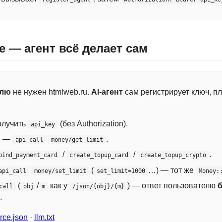
e — агент всё делает сам
елю
не нужен htmlweb.ru.
AI-агент
сам регистрирует ключ, пл
лучить
(без Authorization).
api_key
с —
.
api_call
money/get_limit
/
/
.
bind_payment_card
create_topup_card
create_topup_crypto
(
…) — тот же
api_call
money/set_limit
set_limit=1000
Money:
(
/
как у
) — ответ пользователю
call
obj
m
/json/{obj}/{m}
.
ce.json
·
llm.txt