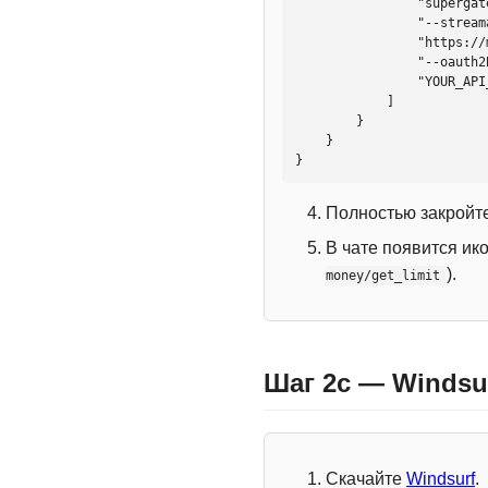
                "supergateway",

                "--streamableHttp",

                "https://mcp.htmlweb.ru/",

                "--oauth2Bearer",

                "YOUR_API_KEY"

            ]

        }

    }

}
Полностью закройте
В чате появится ик
).
money/get_limit
Шаг 2c — Windsu
Скачайте
Windsurf
.