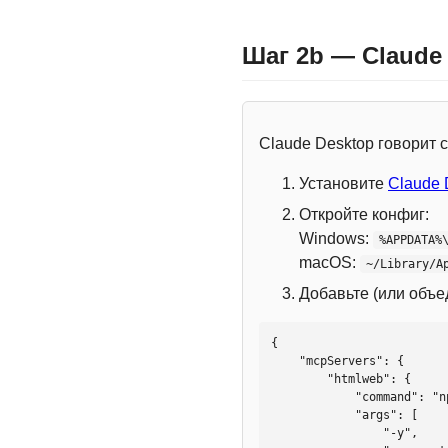
Шаг 2b — Claude
Claude Desktop говорит
Установите
Claude 
Откройте конфиг:
Windows:
%APPDATA%
macOS:
~/Library/A
Добавьте (или объ
{

    "mcpServers": {

        "htmlweb": {

            "command": "npx",

            "args": [

                "-y",
