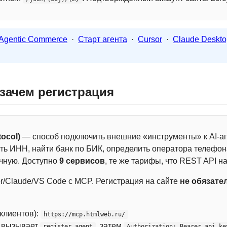
Agentic Commerce
·
Старт агента
·
Cursor
·
Claude Deskto
 зачем регистрация
ocol)
— способ подключить внешние «инструменты» к AI-аг
ть ИНН, найти банк по БИК, определить оператора телефона
чную. Доступно
9 сервисов
, те же тарифы, что REST API на
r/Claude/VS Code с MCP. Регистрация на сайте
не обязате
 клиентов):
https://mcp.htmlweb.ru/
м вызывает
, затем
register_agent
Authorization: Bearer api_ke