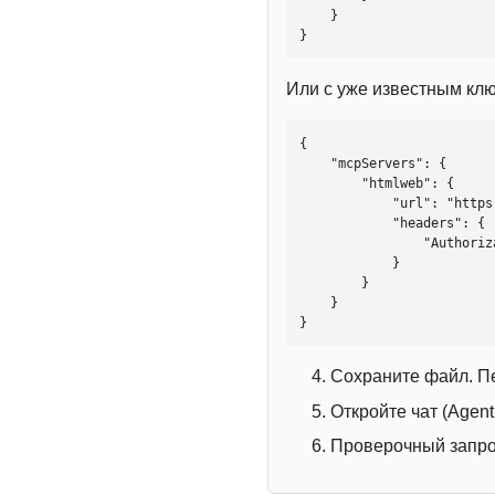
    }

}
Или с уже известным кл
{

    "mcpServers": {

        "htmlweb": {

            "url": "https://mcp.htmlweb.ru/",

            "headers": {

                "Authorization": "Bearer YOUR_API_KEY"

            }

        }

    }

}
Сохраните файл. П
Откройте чат (Agen
Проверочный запрос: