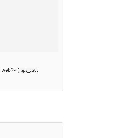
lweb?» (
api_call