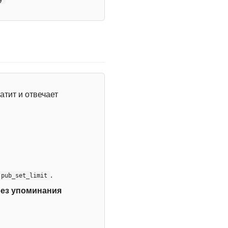
атит и отвечает
.
:pub_set_limit
без упоминания