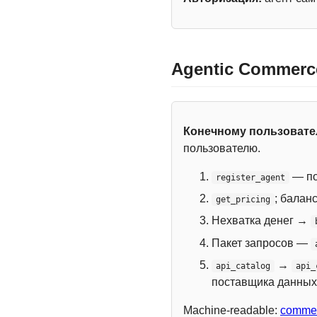
Agentic Commerc
Конечному пользоват
пользователю.
— по
register_agent
; балан
get_pricing
Нехватка денег →
Пакет запросов —
→
api_catalog
api_
поставщика данных
Machine-readable:
commer