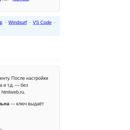
p
·
Windsurf
·
VS Code
·
енту. После настройки
 и т.д. — без
 htmlweb.ru.
льна
— ключ выдаёт
y