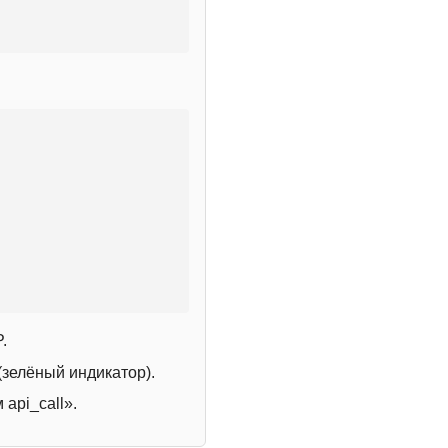
.
зелёный индикатор).
 api_call».