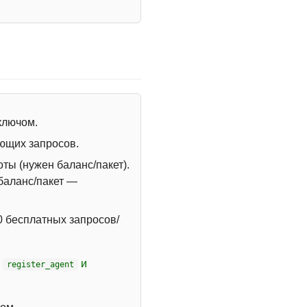
 ключом.
ющих запросов.
ты (нужен баланс/пакет).
 баланс/пакет —
 бесплатных запросов/
т
и
register_agent