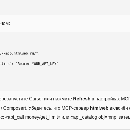
ючом:
ерезапустите Cursor или нажмите
Refresh
в настройках MCP
t / Composer). Убедитесь, что MCP-сервер
htmlweb
включён (
 «api_call money/get_limit» или «api_catalog obj=mnp, затем