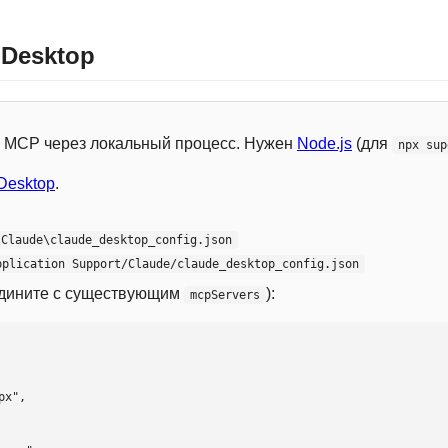
 Desktop
 с MCP через локальный процесс. Нужен
Node.js
(для
npx sup
Desktop
.
\Claude\claude_desktop_config.json
pplication Support/Claude/claude_desktop_config.json
едините с существующим
):
mcpServers