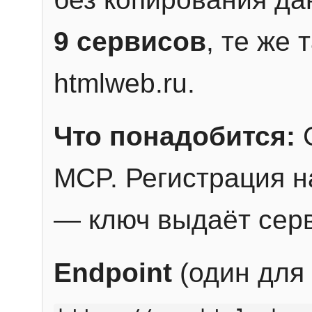
9 сервисов
, те же
htmlweb.ru.
Что понадобится:
C
MCP. Регистрация н
— ключ выдаёт сер
Endpoint
(один для 