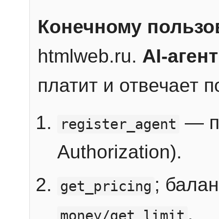
Конечному пользо
htmlweb.ru.
AI-агент
платит и отвечает 
— п
register_agent
Authorization).
; бала
get_pricing
.
money/get_limit