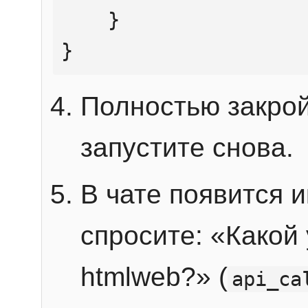
    }

}
Полностью закрой
запустите снова.
В чате появится 
спросите: «Какой
htmlweb?» (
api_ca