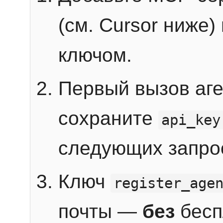
(см. Cursor ниже)
ключом.
Первый вызов аг
сохраните
api_key
следующих запро
Ключ
register_age
почты —
без
бесп