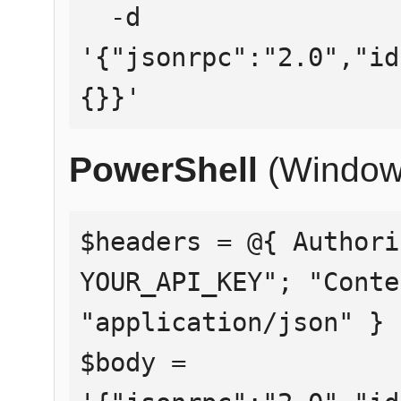
  -d 
'{"jsonrpc":"2.0","id
{}}'
PowerShell
(Window
$headers = @{ Authori
YOUR_API_KEY"; "Conte
"application/json" }

$body = 