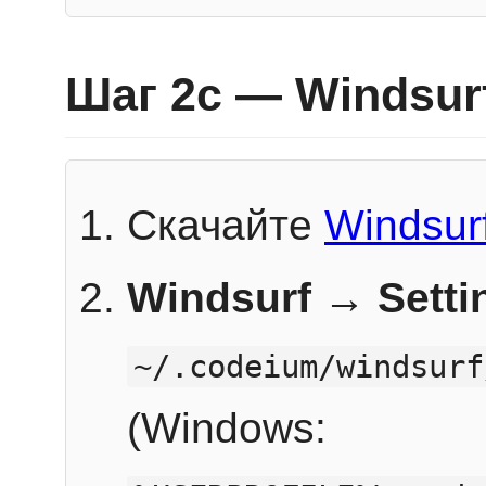
Шаг 2c — Windsur
Скачайте
Windsur
Windsurf → Sett
~/.codeium/windsurf
(Windows: