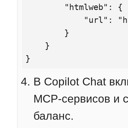
        "htmlweb": {

            "url": "https://mcp.htmlweb.ru/"

        }

    }

}
В Copilot Chat в
MCP-сервисов и 
баланс.