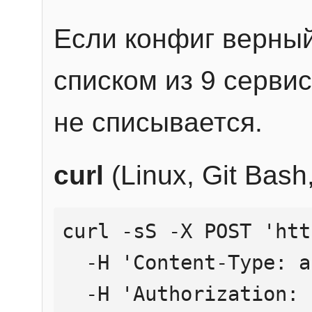
Если конфиг верный
списком из 9 сервис
не списывается.
curl
(Linux, Git Bas
curl -sS -X POST 'htt
  -H 'Content-Type: application/json' \

  -H 'Authorization: Bearer YOUR_API_KEY' \
