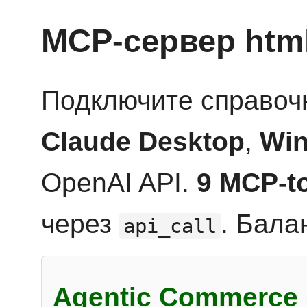
MCP-сервер htm
Подключите справоч
Claude Desktop
,
Win
OpenAI API.
9 MCP-t
через
. Бала
api_call
Agentic Commerce 