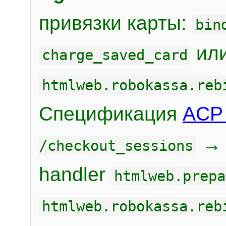
привязки карты:
bin
или
charge_saved_card
htmlweb.robokassa.reb
Спецификация
ACP 
/checkout_sessions
handler
htmlweb.prepa
htmlweb.robokassa.reb