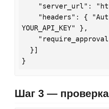
    "server_url": "https://mcp.htmlweb.ru/",

    "headers": { "Authorization": "Bearer 
YOUR_API_KEY" },

    "require_approval": "never"

  }]

}
Шаг 3 — проверка 