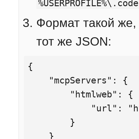
%USERPROFILE%\.code
Формат такой же, 
тот же JSON:
{

    "mcpServers": {

        "htmlweb": {

            "url": "https://mcp.htmlweb.ru/"

        }

    }
