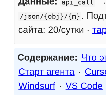
Данные:
→
api_call
. Под
/json/{obj}/{m}
сайта: 20/сутки ·
та
Содержание:
Что э
Старт агента
·
Curs
Windsurf
·
VS Code