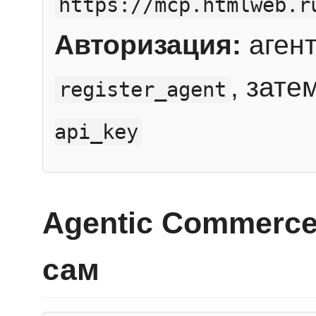
https://mcp.htmlweb.r
Авторизация:
агент
, зате
register_agent
api_key
Agentic Commerce
сам