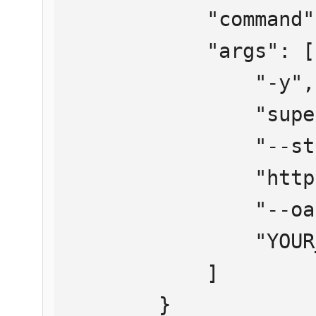
            "command": "npx",

            "args": [

                "-y",

                "supergateway",

                "--streamableHttp",

                "https://mcp.htmlweb.ru/",

                "--oauth2Bearer",

                "YOUR_API_KEY"

            ]

        }
