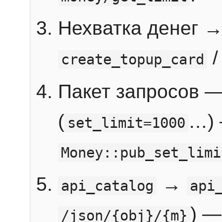
Нехватка денег 
create_topup_card
Пакет запросов 
(
…) 
set_limit=1000
Money::pub_set_limi
→
api_catalog
api
) —
/json/{obj}/{m}