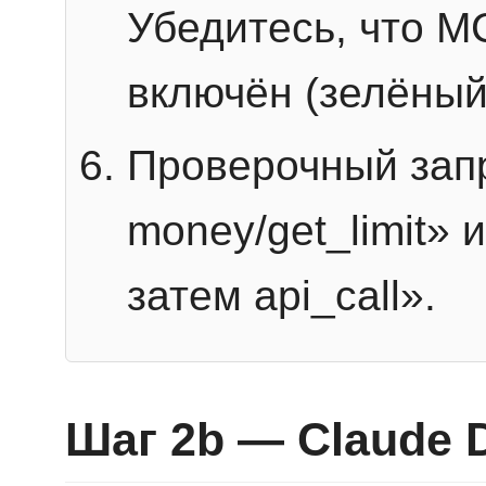
Убедитесь, что 
включён (зелёный
Проверочный запр
money/get_limit» 
затем api_call».
Шаг 2b — Claude 