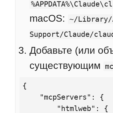
%APPDATA%\Claude\cl
macOS:
~/Library/
Support/Claude/clau
Добавьте (или об
существующим
m
{

    "mcpServers": {

        "htmlweb": {
