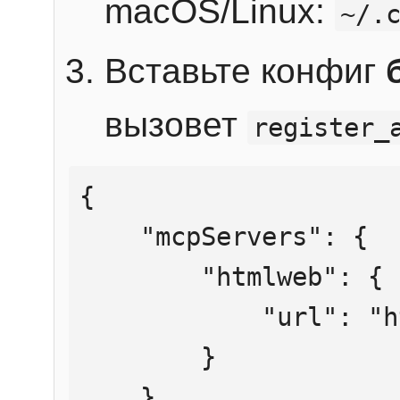
macOS/Linux:
~/.
Вставьте конфиг
вызовет
register_
{

    "mcpServers": {

        "htmlweb": {

            "url": "https://mcp.htmlweb.ru/"

        }

    }
