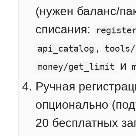
(нужен баланс/пак
списания:
registe
,
api_catalog
tools/
и
money/get_limit
Ручная регистра
опционально (под
20 бесплатных зап