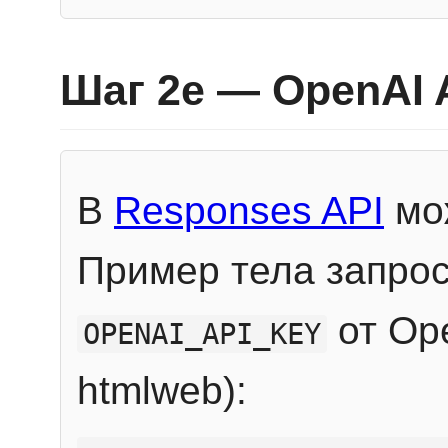
Шаг 2e — OpenAI 
В
Responses API
мож
Пример тела запрос
от Ope
OPENAI_API_KEY
htmlweb):