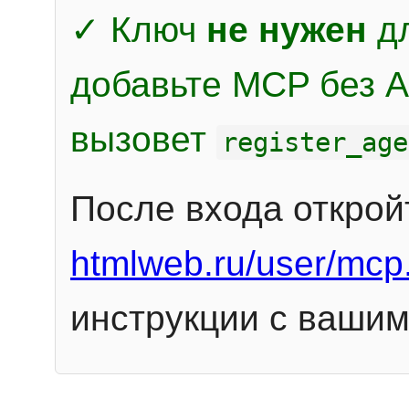
✓ Ключ
не нужен
дл
добавьте MCP без Au
вызовет
register_age
После входа открой
htmlweb.ru/user/mcp
инструкции с вашим