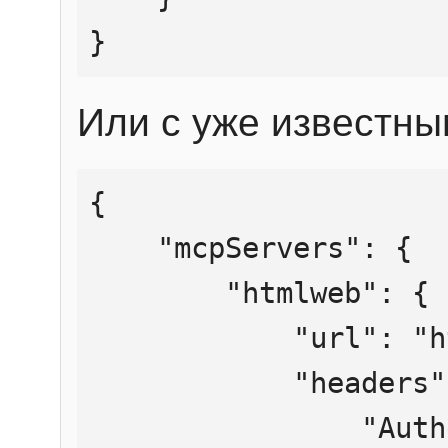
}
Или с уже известны
{

    "mcpServers": {

        "htmlweb": {

            "url": "https://mcp.htmlweb.ru/",

            "headers": {

                "Authorization": "Bearer 