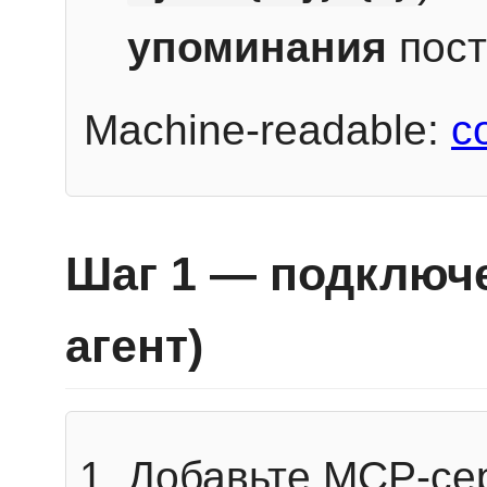
упоминания
пост
Machine-readable:
c
Шаг 1 — подключе
агент)
Добавьте MCP-се