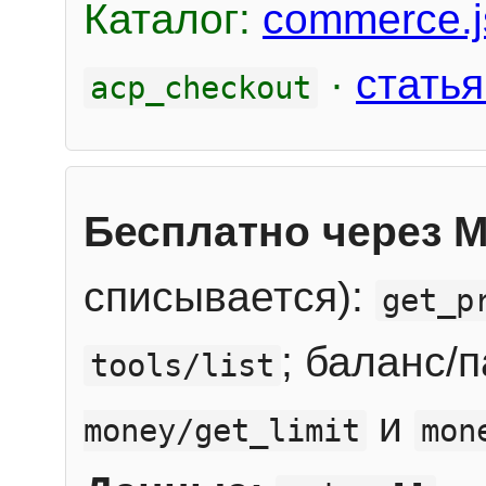
Каталог:
commerce.j
·
статья
acp_checkout
Бесплатно через 
списывается):
get_p
; баланс/
tools/list
и
money/get_limit
mon