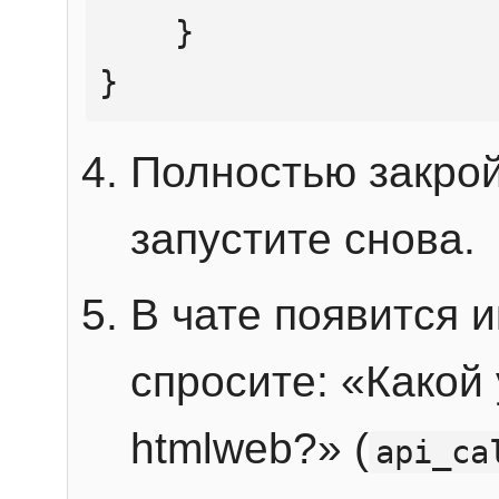
    }

}
Полностью закрой
запустите снова.
В чате появится 
спросите: «Какой
htmlweb?» (
api_ca