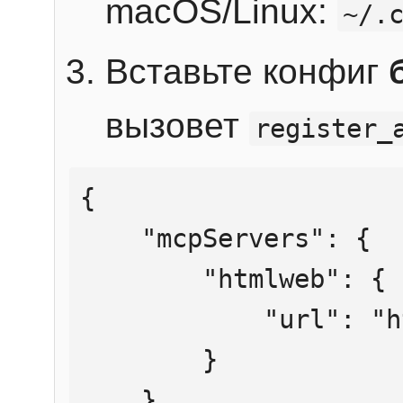
macOS/Linux:
~/.
Вставьте конфиг
вызовет
register_
{

    "mcpServers": {

        "htmlweb": {

            "url": "https://mcp.htmlweb.ru/"

        }

    }
