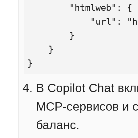
        "htmlweb": {

            "url": "https://mcp.htmlweb.ru/"

        }

    }

}
В Copilot Chat в
MCP-сервисов и 
баланс.