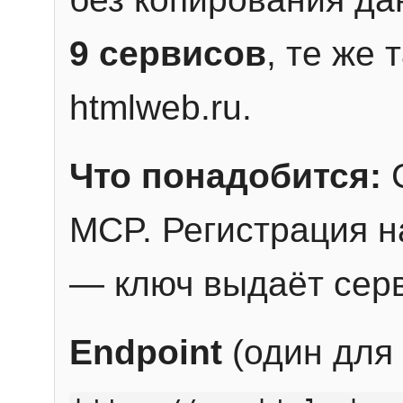
9 сервисов
, те же
htmlweb.ru.
Что понадобится:
C
MCP. Регистрация н
— ключ выдаёт сер
Endpoint
(один для 