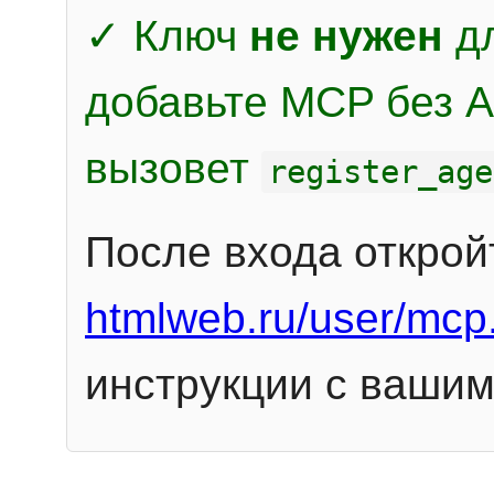
✓ Ключ
не нужен
дл
добавьте MCP без Au
вызовет
register_age
После входа открой
htmlweb.ru/user/mcp
инструкции с вашим