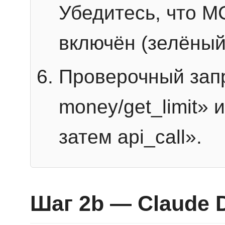
Убедитесь, что 
включён (зелёный
Проверочный запр
money/get_limit» 
затем api_call».
Шаг 2b — Claude 