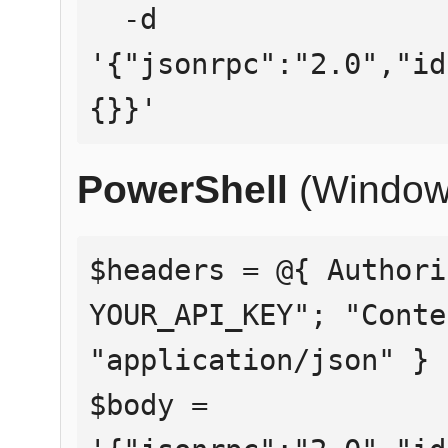
  -d 
'{"jsonrpc":"2.0","id
{}}'
PowerShell
(Window
$headers = @{ Authori
YOUR_API_KEY"; "Conte
"application/json" }

$body = 