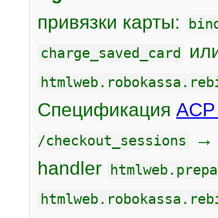
привязки карты:
bin
или
charge_saved_card
htmlweb.robokassa.reb
Спецификация
ACP 
/checkout_sessions
handler
htmlweb.prepa
htmlweb.robokassa.reb