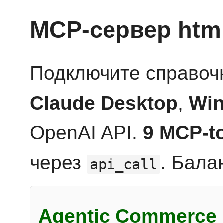
MCP-сервер htm
Подключите справоч
Claude Desktop
,
Win
OpenAI API.
9 MCP-t
через
. Бала
api_call
Agentic Commerce 