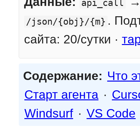
Данные:
→
api_call
. Под
/json/{obj}/{m}
сайта: 20/сутки ·
та
Содержание:
Что э
Старт агента
·
Curs
Windsurf
·
VS Code