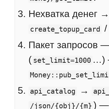
Нехватка денег 
create_topup_card
Пакет запросов 
(
…) 
set_limit=1000
Money::pub_set_limi
→
api_catalog
api
) —
/json/{obj}/{m}