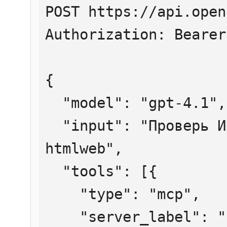
POST https://api.open
Authorization: Bearer
{

  "model": "gpt-4.1",

  "input": "Проверь ИНН 7707083893 через 
htmlweb",

  "tools": [{

    "type": "mcp",

    "server_label": "htmlweb",
