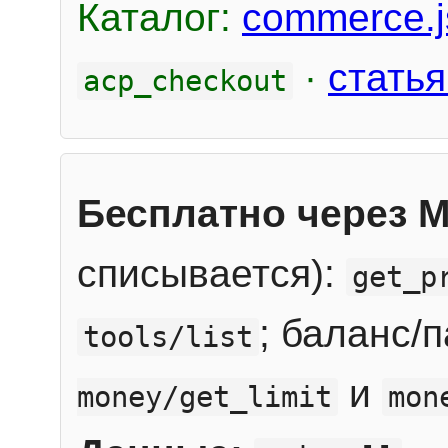
Каталог:
commerce.j
·
статья
acp_checkout
Бесплатно через 
списывается):
get_p
; баланс/
tools/list
и
money/get_limit
mon