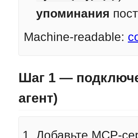
упоминания
пост
Machine-readable:
c
Шаг 1 — подключе
агент)
Добавьте MCP-се