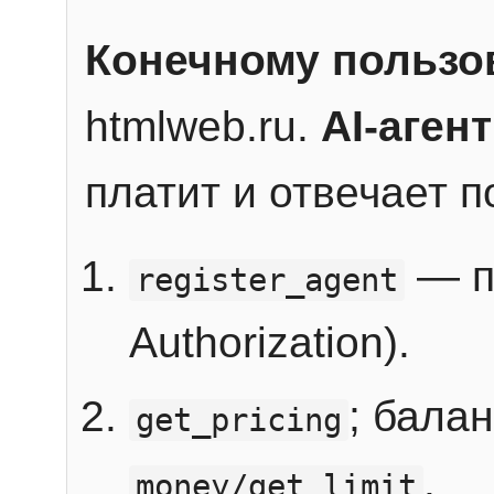
Конечному пользо
htmlweb.ru.
AI-агент
платит и отвечает 
— п
register_agent
Authorization).
; бала
get_pricing
.
money/get_limit