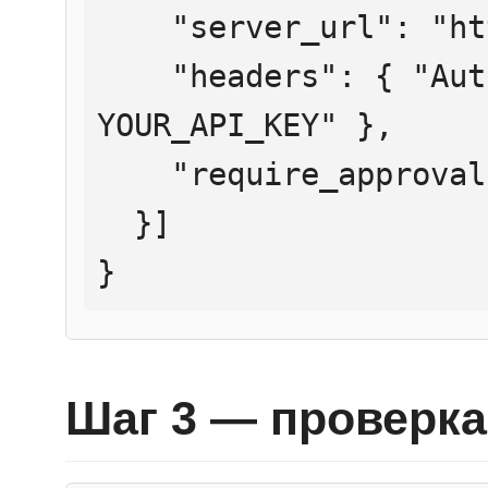
    "server_url": "https://mcp.htmlweb.ru/",

    "headers": { "Authorization": "Bearer 
YOUR_API_KEY" },

    "require_approval": "never"

  }]

}
Шаг 3 — проверка 