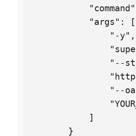
            "command": "npx",

            "args": [

                "-y",

                "supergateway",

                "--streamableHttp",

                "https://mcp.htmlweb.ru/",

                "--oauth2Bearer",

                "YOUR_API_KEY"

            ]

        }
