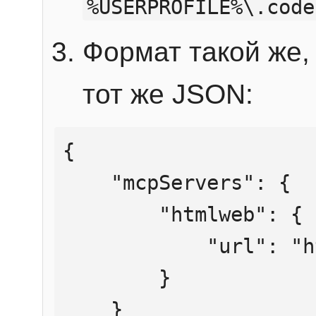
%USERPROFILE%\.code
Формат такой же, 
тот же JSON:
{

    "mcpServers": {

        "htmlweb": {

            "url": "https://mcp.htmlweb.ru/"

        }

    }
