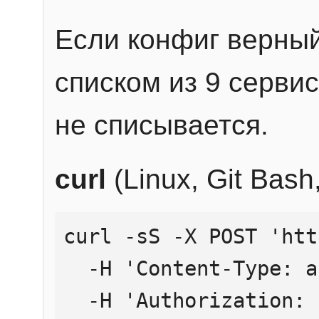
Если конфиг верный
списком из 9 сервис
не списывается.
curl
(Linux, Git Bas
curl -sS -X POST 'htt
  -H 'Content-Type: application/json' \

  -H 'Authorization: Bearer YOUR_API_KEY' \
