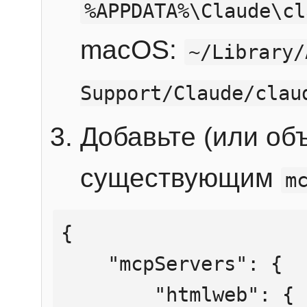
%APPDATA%\Claude\cl
macOS:
~/Library/
Support/Claude/clau
Добавьте (или об
существующим
m
{

    "mcpServers": {

        "htmlweb": {
