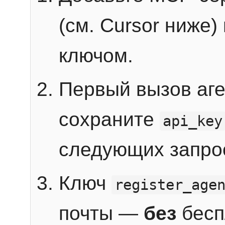
(см. Cursor ниже)
ключом.
Первый вызов аг
сохраните
api_key
следующих запро
Ключ
register_age
почты —
без
бесп