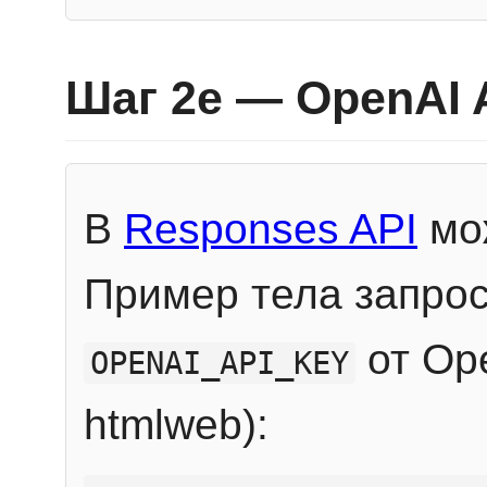
Шаг 2e — OpenAI 
В
Responses API
мож
Пример тела запрос
от Ope
OPENAI_API_KEY
htmlweb):