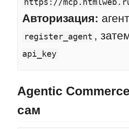
https://mcp.htmlweb.r
Авторизация:
агент
, зате
register_agent
api_key
Agentic Commerce
сам