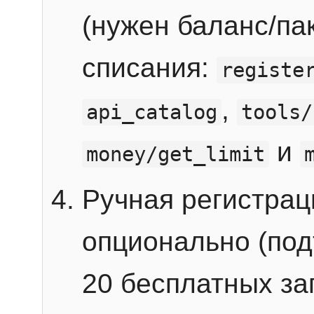
(нужен баланс/пак
списания:
registe
,
api_catalog
tools/
и
money/get_limit
Ручная регистра
опционально (под
20 бесплатных зап