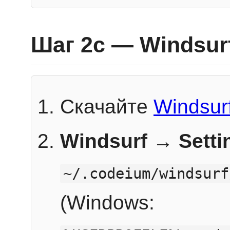
Шаг 2c — Windsur
Скачайте
Windsur
Windsurf → Sett
~/.codeium/windsurf
(Windows: