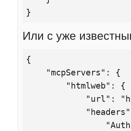
}
Или с уже известны
{

    "mcpServers": {

        "htmlweb": {

            "url": "https://mcp.htmlweb.ru/",

            "headers": {

                "Authorization": "Bearer 