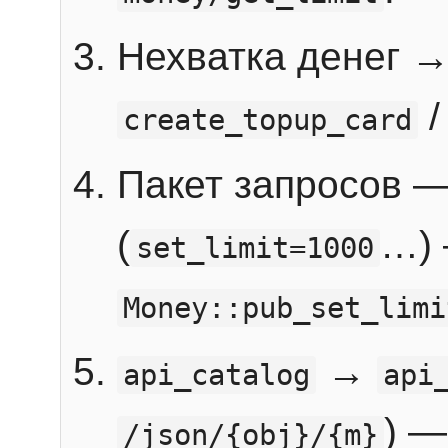
Нехватка денег 
create_topup_card
Пакет запросов 
(
…) 
set_limit=1000
Money::pub_set_limi
→
api_catalog
api
) —
/json/{obj}/{m}