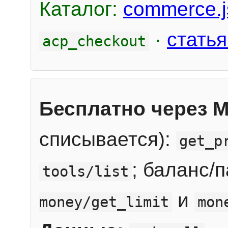
Каталог:
commerce.j
·
статья
acp_checkout
Бесплатно через 
списывается):
get_p
; баланс/
tools/list
и
money/get_limit
mon