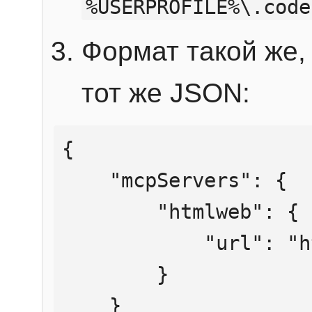
%USERPROFILE%\.code
Формат такой же, 
тот же JSON:
{

    "mcpServers": {

        "htmlweb": {

            "url": "https://mcp.htmlweb.ru/"

        }

    }
