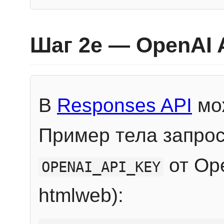
Шаг 2e — OpenAI 
В
Responses API
мож
Пример тела запрос
от Ope
OPENAI_API_KEY
htmlweb):