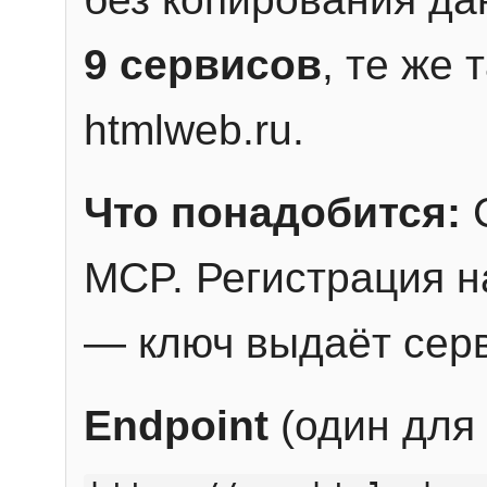
9 сервисов
, те же
htmlweb.ru.
Что понадобится:
C
MCP. Регистрация н
— ключ выдаёт сер
Endpoint
(один для 