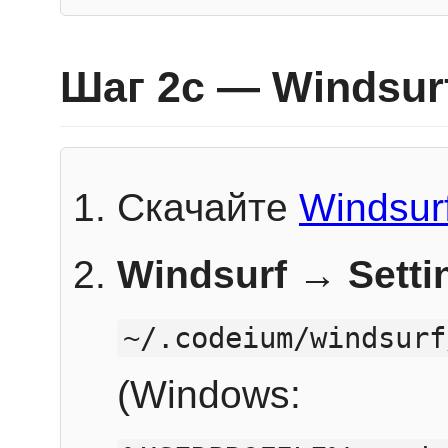
Шаг 2c — Windsur
Скачайте
Windsur
Windsurf → Sett
~/.codeium/windsurf
(Windows: