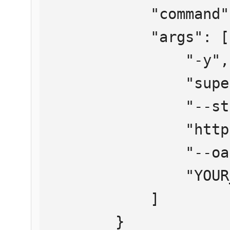
            "command": "npx",

            "args": [

                "-y",

                "supergateway",

                "--streamableHttp",

                "https://mcp.htmlweb.ru/",

                "--oauth2Bearer",

                "YOUR_API_KEY"

            ]

        }
