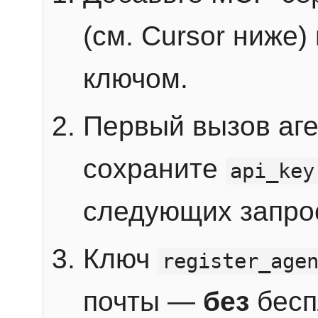
(см. Cursor ниже)
ключом.
Первый вызов аг
сохраните
api_key
следующих запро
Ключ
register_age
почты —
без
бесп