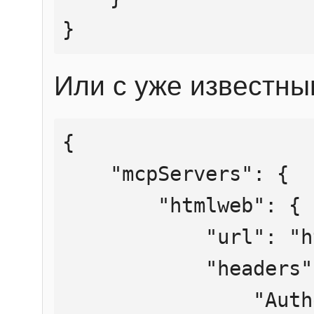
}
Или с уже известны
{

    "mcpServers": {

        "htmlweb": {

            "url": "https://mcp.htmlweb.ru/",

            "headers": {

                "Authorization": "Bearer 