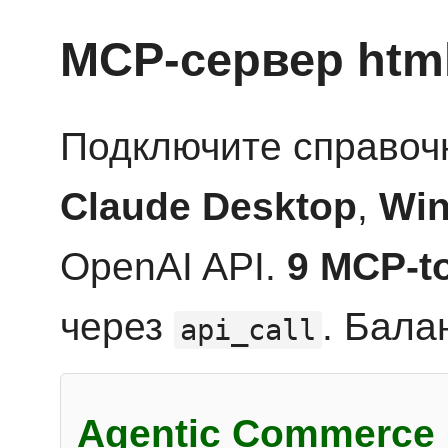
MCP-сервер htm
Подключите справоч
Claude Desktop
,
Win
OpenAI API.
9 MCP-t
через
. Бала
api_call
Agentic Commerce 