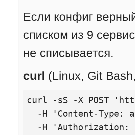
Если конфиг верный
списком из 9 сервис
не списывается.
curl
(Linux, Git Bas
curl -sS -X POST 'htt
  -H 'Content-Type: application/json' \

  -H 'Authorization: Bearer YOUR_API_KEY' \
