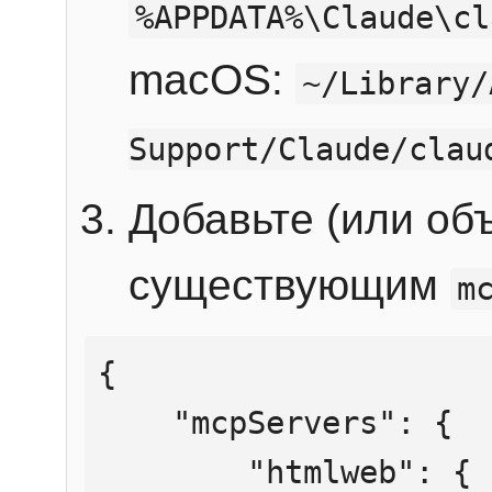
%APPDATA%\Claude\cl
macOS:
~/Library/
Support/Claude/clau
Добавьте (или об
существующим
m
{

    "mcpServers": {

        "htmlweb": {
