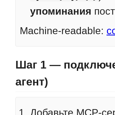
упоминания
пост
Machine-readable:
c
Шаг 1 — подключе
агент)
Добавьте MCP-се