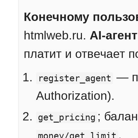
Конечному пользо
htmlweb.ru.
AI-агент
платит и отвечает 
— п
register_agent
Authorization).
; бала
get_pricing
.
money/get_limit