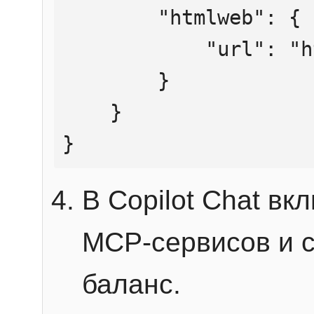
        "htmlweb": {

            "url": "https://mcp.htmlweb.ru/"

        }

    }

}
В Copilot Chat в
MCP-сервисов и 
баланс.