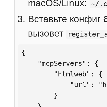
macOS/Linux:
~/.
Вставьте конфиг
вызовет
register_
{

    "mcpServers": {

        "htmlweb": {

            "url": "https://mcp.htmlweb.ru/"

        }

    }
