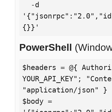
  -d 
'{"jsonrpc":"2.0","id
{}}'
PowerShell
(Window
$headers = @{ Authori
YOUR_API_KEY"; "Conte
"application/json" }

$body = 