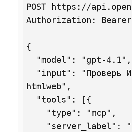
POST https://api.open
Authorization: Bearer
{

  "model": "gpt-4.1",

  "input": "Проверь ИНН 7707083893 через 
htmlweb",

  "tools": [{

    "type": "mcp",

    "server_label": "htmlweb",
