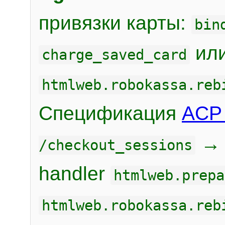
привязки карты:
bin
или
charge_saved_card
htmlweb.robokassa.reb
Спецификация
ACP 
/checkout_sessions
handler
htmlweb.prepa
htmlweb.robokassa.reb