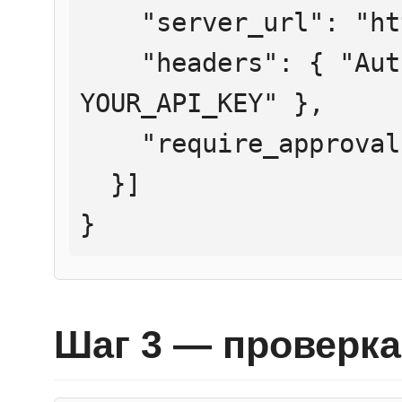
    "server_url": "https://mcp.htmlweb.ru/",

    "headers": { "Authorization": "Bearer 
YOUR_API_KEY" },

    "require_approval": "never"

  }]

}
Шаг 3 — проверка 