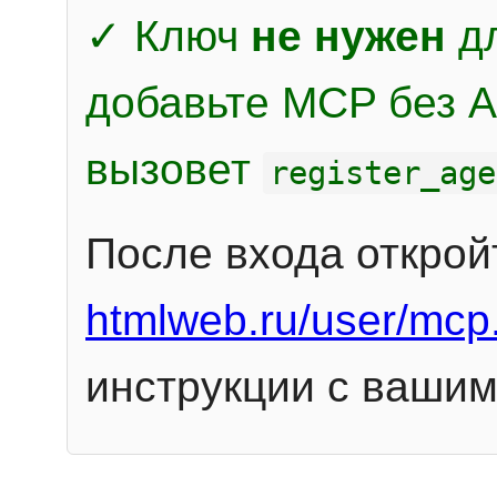
✓ Ключ
не нужен
дл
добавьте MCP без Au
вызовет
register_age
После входа открой
htmlweb.ru/user/mcp
инструкции с вашим