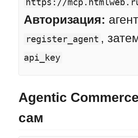
https://mcp.htmlweb.r
Авторизация:
агент
, зате
register_agent
api_key
Agentic Commerce
сам