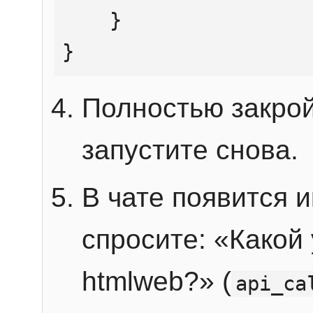
    }

}
Полностью закрой
запустите снова.
В чате появится 
спросите: «Какой
htmlweb?» (
api_ca