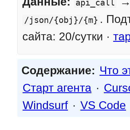
Данные:
→
api_call
. Под
/json/{obj}/{m}
сайта: 20/сутки ·
та
Содержание:
Что э
Старт агента
·
Curs
Windsurf
·
VS Code