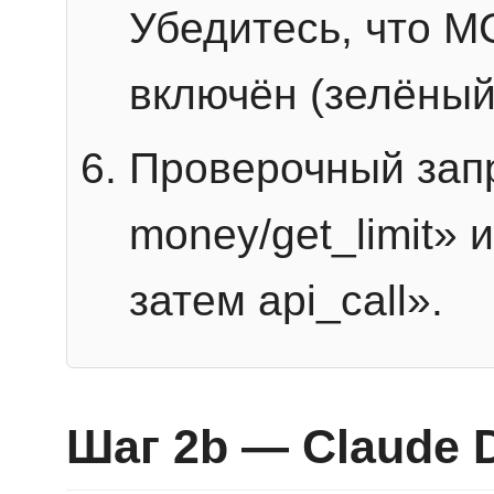
Убедитесь, что 
включён (зелёный
Проверочный запр
money/get_limit» 
затем api_call».
Шаг 2b — Claude 