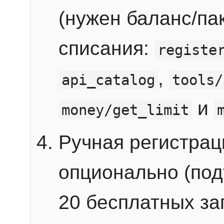
(нужен баланс/пак
списания:
registe
,
api_catalog
tools/
и
money/get_limit
Ручная регистра
опционально (под
20 бесплатных зап