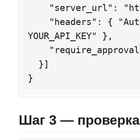
    "server_url": "https://mcp.htmlweb.ru/",

    "headers": { "Authorization": "Bearer 
YOUR_API_KEY" },

    "require_approval": "never"

  }]

}
Шаг 3 — проверка 