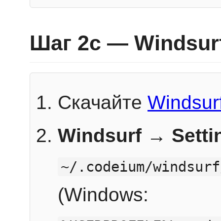
Шаг 2c — Windsur
Скачайте
Windsur
Windsurf → Sett
~/.codeium/windsurf
(Windows: