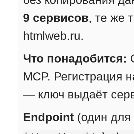
9 сервисов
, те же
htmlweb.ru.
Что понадобится:
C
MCP. Регистрация н
— ключ выдаёт сер
Endpoint
(один для 