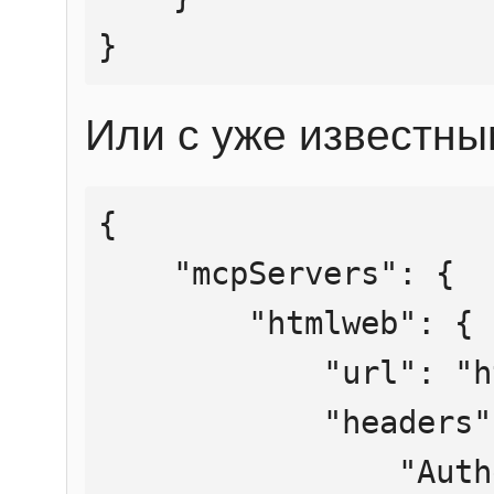
}
Или с уже известны
{

    "mcpServers": {

        "htmlweb": {

            "url": "https://mcp.htmlweb.ru/",

            "headers": {

                "Authorization": "Bearer 