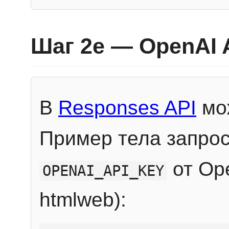
Шаг 2e — OpenAI 
В
Responses API
мож
Пример тела запрос
от Ope
OPENAI_API_KEY
htmlweb):