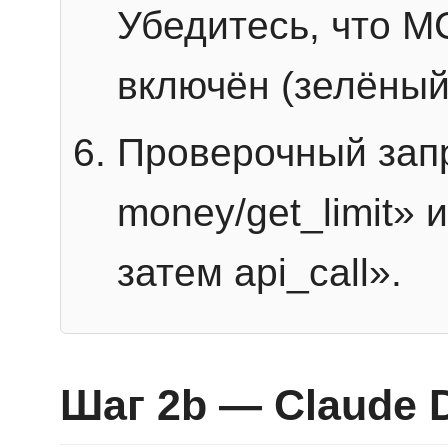
Убедитесь, что 
включён (зелёный
Проверочный запр
money/get_limit» 
затем api_call».
Шаг 2b — Claude 