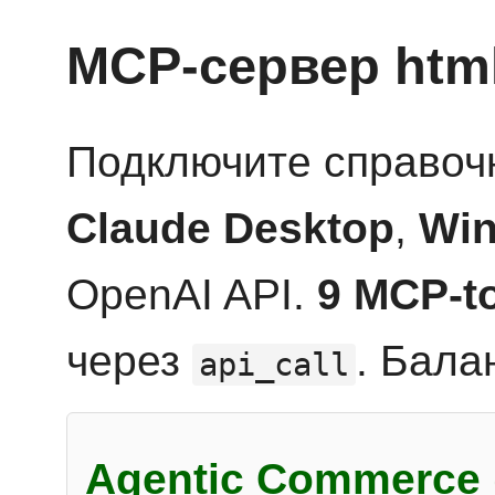
MCP-сервер htm
Подключите справоч
Claude Desktop
,
Win
OpenAI API.
9 MCP-t
через
. Бала
api_call
Agentic Commerce 