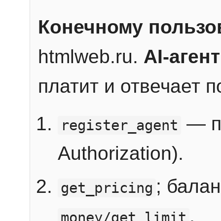
Конечному пользо
htmlweb.ru.
AI-агент
платит и отвечает 
— п
register_agent
Authorization).
; бала
get_pricing
.
money/get_limit