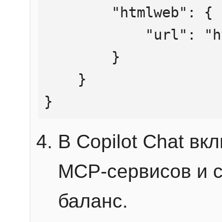
        "htmlweb": {

            "url": "https://mcp.htmlweb.ru/"

        }

    }

}
В Copilot Chat в
MCP-сервисов и 
баланс.