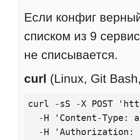
Если конфиг верный
списком из 9 сервис
не списывается.
curl
(Linux, Git Bas
curl -sS -X POST 'htt
  -H 'Content-Type: application/json' \

  -H 'Authorization: Bearer YOUR_API_KEY' \
