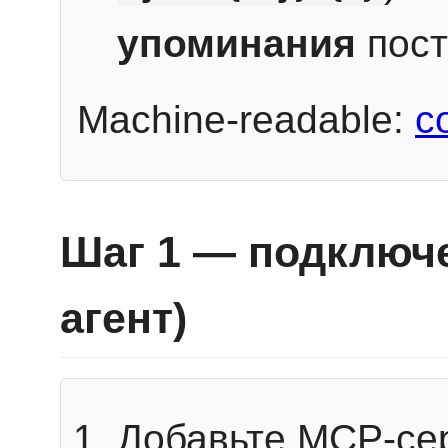
упоминания
пост
Machine-readable:
c
Шаг 1 — подключе
агент)
Добавьте MCP-се