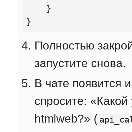
    }

}
Полностью закрой
запустите снова.
В чате появится 
спросите: «Какой
htmlweb?» (
api_ca