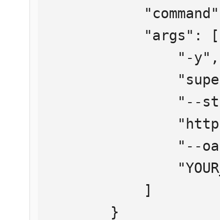
            "command": "npx",

            "args": [

                "-y",

                "supergateway",

                "--streamableHttp",

                "https://mcp.htmlweb.ru/",

                "--oauth2Bearer",

                "YOUR_API_KEY"

            ]

        }
