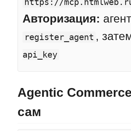
https://mcp.htmlweb.r
Авторизация:
агент
, зате
register_agent
api_key
Agentic Commerce
сам