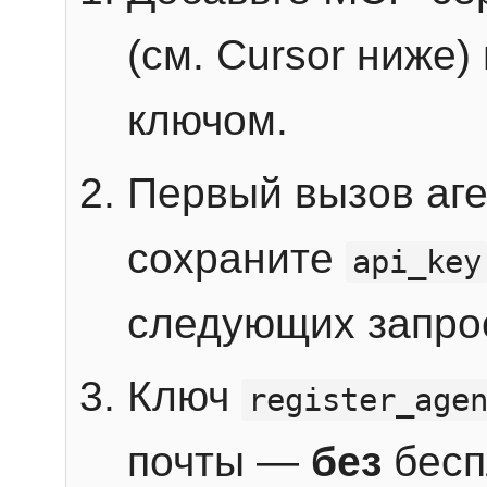
(см. Cursor ниже)
ключом.
Первый вызов аг
сохраните
api_key
следующих запро
Ключ
register_age
почты —
без
бесп