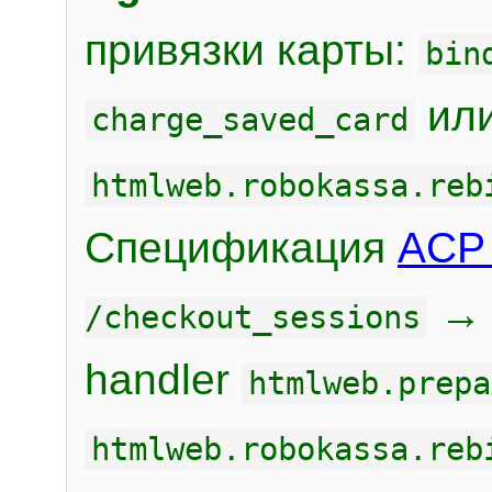
привязки карты:
bin
или
charge_saved_card
htmlweb.robokassa.reb
Спецификация
ACP 
/checkout_sessions
handler
htmlweb.prepa
htmlweb.robokassa.reb