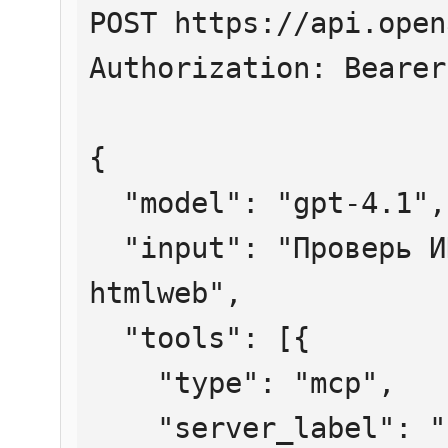
POST https://api.open
Authorization: Bearer
{

  "model": "gpt-4.1",

  "input": "Проверь ИНН 7707083893 через 
htmlweb",

  "tools": [{

    "type": "mcp",

    "server_label": "htmlweb",
