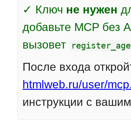
✓ Ключ
не нужен
дл
добавьте MCP без Au
вызовет
register_age
После входа открой
htmlweb.ru/user/mcp
инструкции с вашим