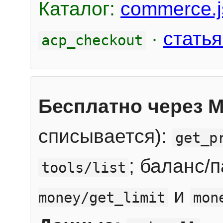
Каталог:
commerce.j
·
статья
acp_checkout
Бесплатно через 
списывается):
get_p
; баланс/
tools/list
и
money/get_limit
mon