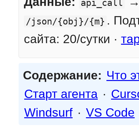
Данные:
→
api_call
. Под
/json/{obj}/{m}
сайта: 20/сутки ·
та
Содержание:
Что э
Старт агента
·
Curs
Windsurf
·
VS Code