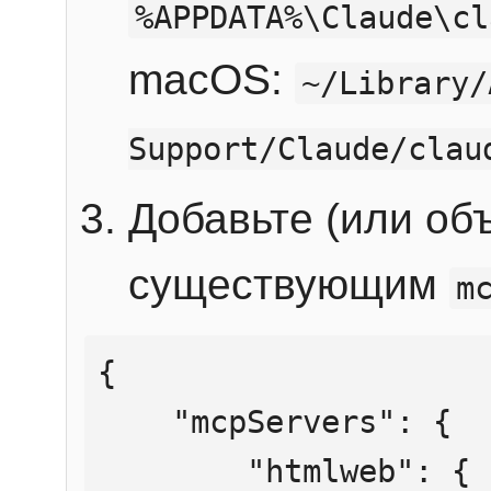
%APPDATA%\Claude\cl
macOS:
~/Library/
Support/Claude/clau
Добавьте (или об
существующим
m
{

    "mcpServers": {

        "htmlweb": {
