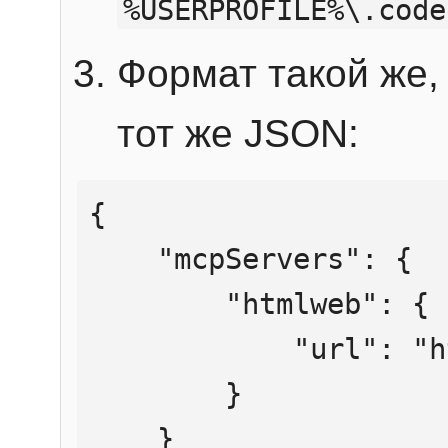
%USERPROFILE%\.code
Формат такой же, 
тот же JSON:
{

    "mcpServers": {

        "htmlweb": {

            "url": "https://mcp.htmlweb.ru/"

        }

    }
