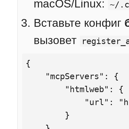
macOS/Linux:
~/.
Вставьте конфиг
вызовет
register_
{

    "mcpServers": {

        "htmlweb": {

            "url": "https://mcp.htmlweb.ru/"

        }

    }
