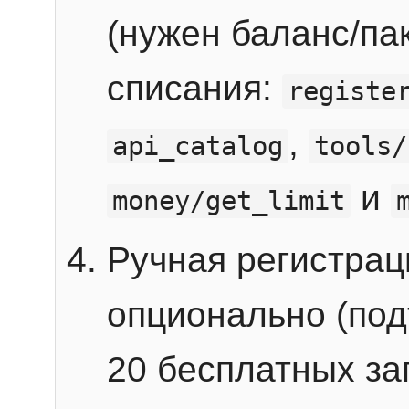
(нужен баланс/пак
списания:
registe
,
api_catalog
tools/
и
money/get_limit
Ручная регистра
опционально (под
20 бесплатных зап