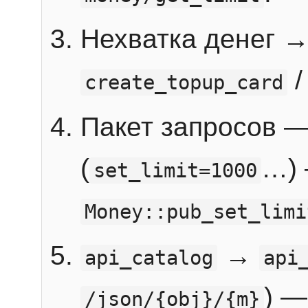
Нехватка денег 
create_topup_card
Пакет запросов 
(
…) 
set_limit=1000
Money::pub_set_limi
→
api_catalog
api
) —
/json/{obj}/{m}