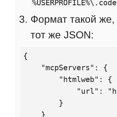
%USERPROFILE%\.code
Формат такой же, 
тот же JSON:
{

    "mcpServers": {

        "htmlweb": {

            "url": "https://mcp.htmlweb.ru/"

        }

    }
