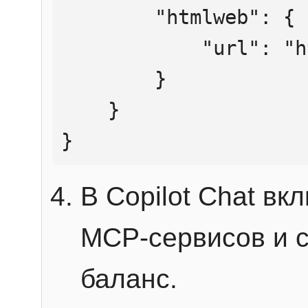
        "htmlweb": {

            "url": "https://mcp.htmlweb.ru/"

        }

    }

}
В Copilot Chat в
MCP-сервисов и 
баланс.