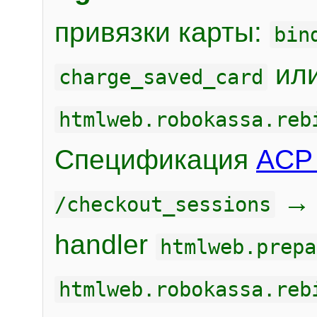
привязки карты:
bin
или
charge_saved_card
htmlweb.robokassa.reb
Спецификация
ACP 
/checkout_sessions
handler
htmlweb.prepa
htmlweb.robokassa.reb