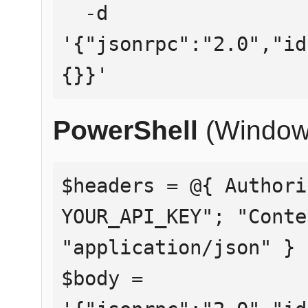
  -d 
'{"jsonrpc":"2.0","id
{}}'
PowerShell
(Window
$headers = @{ Authori
YOUR_API_KEY"; "Conte
"application/json" }

$body = 