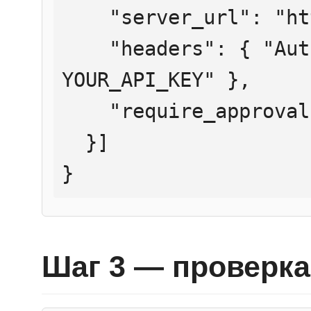
    "server_url": "https://mcp.htmlweb.ru/",

    "headers": { "Authorization": "Bearer 
YOUR_API_KEY" },

    "require_approval": "never"

  }]

}
Шаг 3 — проверка 