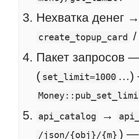
Нехватка денег 
create_topup_card
Пакет запросов 
(
…) 
set_limit=1000
Money::pub_set_limi
→
api_catalog
api
) —
/json/{obj}/{m}