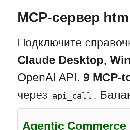
MCP-сервер htm
Подключите справоч
Claude Desktop
,
Win
OpenAI API.
9 MCP-t
через
. Бала
api_call
Agentic Commerce 