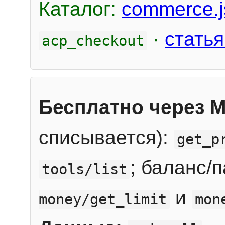
Каталог:
commerce.j
·
статья
acp_checkout
Бесплатно через 
списывается):
get_p
; баланс/
tools/list
и
money/get_limit
mon