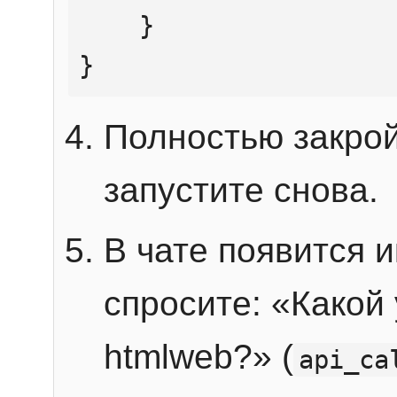
    }

}
Полностью закрой
запустите снова.
В чате появится 
спросите: «Какой
htmlweb?» (
api_ca