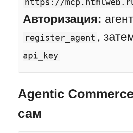
https://mcp.htmlweb.r
Авторизация:
агент
, зате
register_agent
api_key
Agentic Commerce
сам