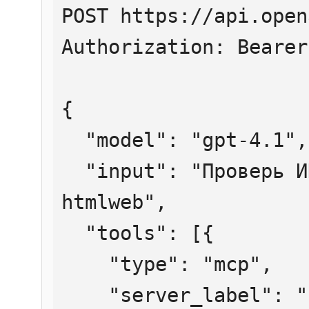
POST https://api.open
Authorization: Bearer
{

  "model": "gpt-4.1",

  "input": "Проверь ИНН 7707083893 через 
htmlweb",

  "tools": [{

    "type": "mcp",

    "server_label": "htmlweb",
