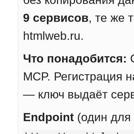
9 сервисов
, те же
htmlweb.ru.
Что понадобится:
C
MCP. Регистрация н
— ключ выдаёт сер
Endpoint
(один для 