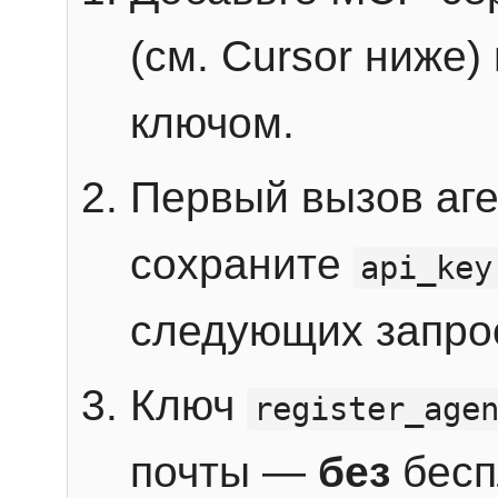
(см. Cursor ниже)
ключом.
Первый вызов аг
сохраните
api_key
следующих запро
Ключ
register_age
почты —
без
бесп