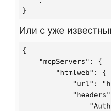
}
Или с уже известны
{

    "mcpServers": {

        "htmlweb": {

            "url": "https://mcp.htmlweb.ru/",

            "headers": {

                "Authorization": "Bearer 