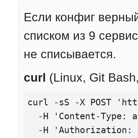
Если конфиг верный
списком из 9 сервис
не списывается.
curl
(Linux, Git Bas
curl -sS -X POST 'htt
  -H 'Content-Type: application/json' \

  -H 'Authorization: Bearer YOUR_API_KEY' \
