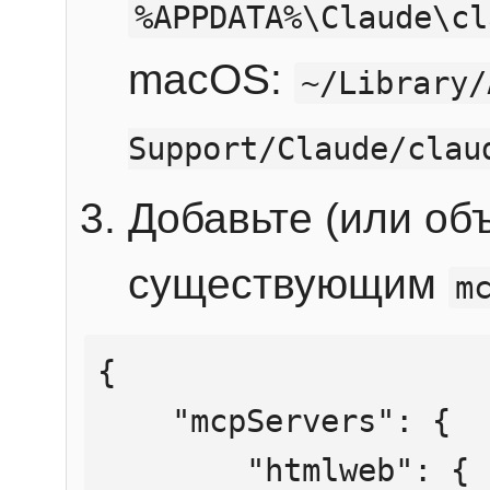
%APPDATA%\Claude\cl
macOS:
~/Library/
Support/Claude/clau
Добавьте (или об
существующим
m
{

    "mcpServers": {

        "htmlweb": {
