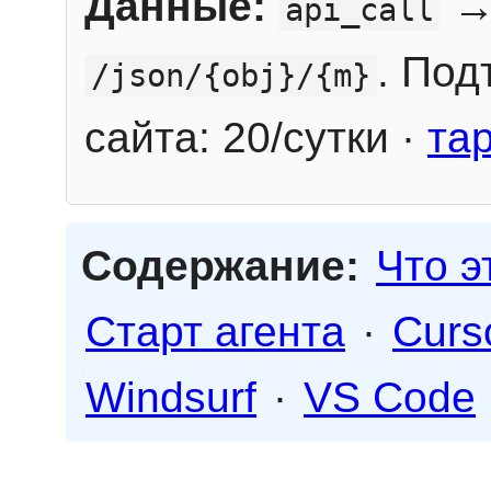
Данные:
→
api_call
. Под
/json/{obj}/{m}
сайта: 20/сутки ·
та
Содержание:
Что э
Старт агента
·
Curs
Windsurf
·
VS Code