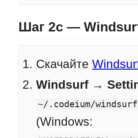
Шаг 2c — Windsur
Скачайте
Windsur
Windsurf → Sett
~/.codeium/windsurf
(Windows: