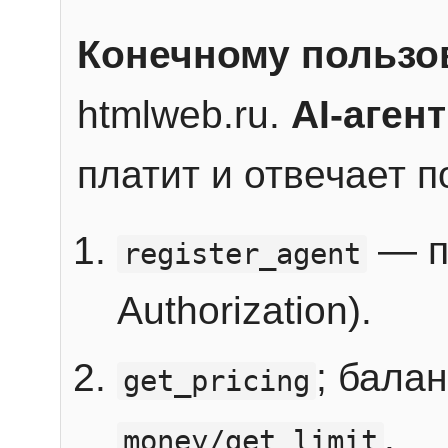
Конечному пользо
htmlweb.ru.
AI-агент
платит и отвечает 
— п
register_agent
Authorization).
; бала
get_pricing
.
money/get_limit