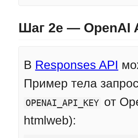
Шаг 2e — OpenAI 
В
Responses API
мож
Пример тела запрос
от Ope
OPENAI_API_KEY
htmlweb):