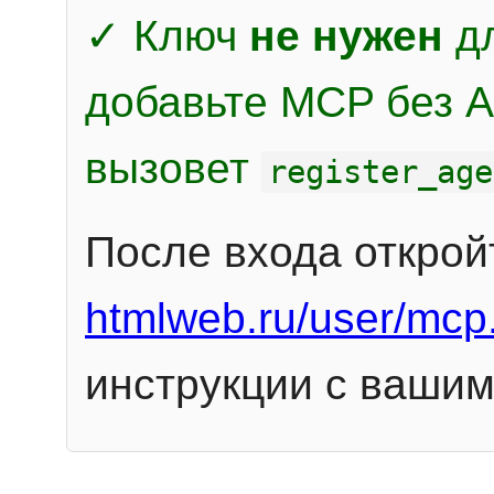
✓ Ключ
не нужен
дл
добавьте MCP без Au
вызовет
register_age
После входа открой
htmlweb.ru/user/mcp
инструкции с вашим