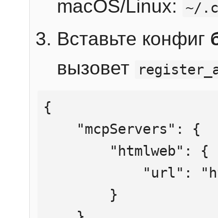
macOS/Linux:
~/.
Вставьте конфиг
вызовет
register_
{

    "mcpServers": {

        "htmlweb": {

            "url": "https://mcp.htmlweb.ru/"

        }

    }
