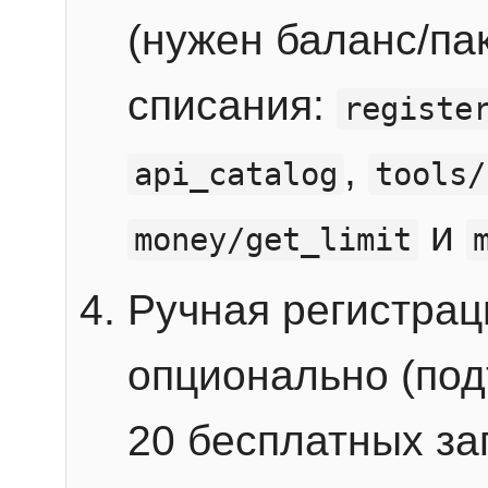
(нужен баланс/пак
списания:
registe
,
api_catalog
tools/
и
money/get_limit
Ручная регистра
опционально (под
20 бесплатных зап