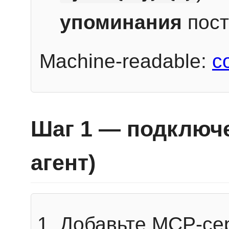
упоминания
пост
Machine-readable:
c
Шаг 1 — подключе
агент)
Добавьте MCP-се