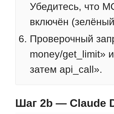
Убедитесь, что 
включён (зелёный
Проверочный запр
money/get_limit» 
затем api_call».
Шаг 2b — Claude 