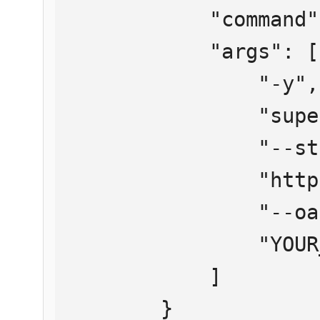
            "command": "npx",

            "args": [

                "-y",

                "supergateway",

                "--streamableHttp",

                "https://mcp.htmlweb.ru/",

                "--oauth2Bearer",

                "YOUR_API_KEY"

            ]

        }
