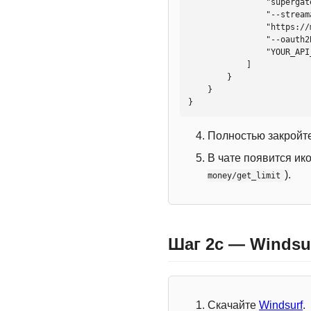
                "supergateway",

                "--streamableHttp",

                "https://mcp.htmlweb.ru/",

                "--oauth2Bearer",

                "YOUR_API_KEY"

            ]

        }

    }

}
Полностью закройте
В чате появится ик
).
money/get_limit
Шаг 2c — Windsu
Скачайте
Windsurf
.