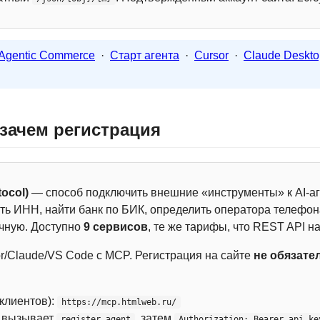
Agentic Commerce
·
Старт агента
·
Cursor
·
Claude Deskto
 зачем регистрация
ocol)
— способ подключить внешние «инструменты» к AI-аг
ть ИНН, найти банк по БИК, определить оператора телефона
чную. Доступно
9 сервисов
, те же тарифы, что REST API на
r/Claude/VS Code с MCP. Регистрация на сайте
не обязате
 клиентов):
https://mcp.htmlweb.ru/
м вызывает
, затем
register_agent
Authorization: Bearer api_ke