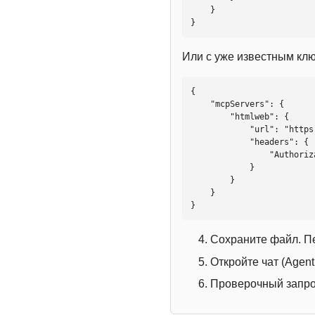
    }

}
Или с уже известным кл
{

    "mcpServers": {

        "htmlweb": {

            "url": "https://mcp.htmlweb.ru/",

            "headers": {

                "Authorization": "Bearer YOUR_API_KEY"

            }

        }

    }

}
Сохраните файл. П
Откройте чат (Agen
Проверочный запрос: