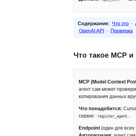
Содержание:
Что это
·
OpenAI API
·
Проверка
Что такое MCP и
MCP (Model Context Prot
агент сам может провери
копирования данных вру
Что понадобится:
Curso
сервис
.
register_agent
Endpoint
(один для всех
Авторизация:
агент са