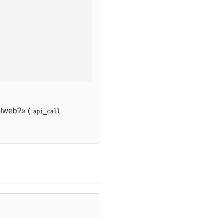
lweb?» (
api_call