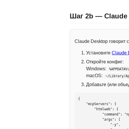
Шаг 2b — Claude
Claude Desktop говорит
Установите
Claude 
Откройте конфиг:
Windows:
%APPDATA%
macOS:
~/Library/A
Добавьте (или объ
{

    "mcpServers": {

        "htmlweb": {

            "command": "npx",

            "args": [

                "-y",
