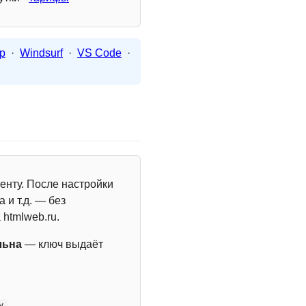
p
·
Windsurf
·
VS Code
·
енту. После настройки
 и т.д. — без
 htmlweb.ru.
льна
— ключ выдаёт
y