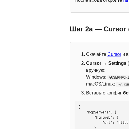
После входа откройте
ht
Шаг 2a — Cursor
Скачайте
Cursor
и в
Cursor → Settings
(
вручную:
Windows:
%USERPROF
macOS/Linux:
~/.cu
Вставьте конфиг
бе
{

    "mcpServers": {

        "htmlweb": {

            "url": "https://mcp.htmlweb.ru/"

        }
