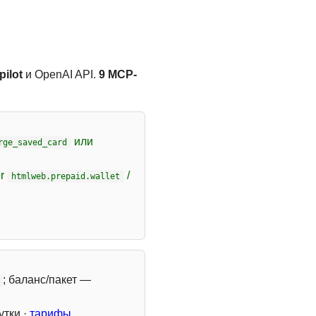
ilot
и OpenAI API.
9 MCP-
или
rge_saved_card
er
/
htmlweb.prepaid.wallet
; баланс/пакет —
утки ·
тарифы