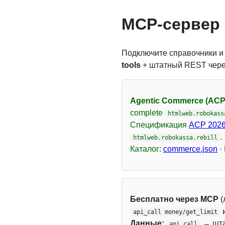
MCP-сервер 
Подключите справочники и
tools
+ штатный REST чер
Agentic Commerce (ACP
complete
htmlweb.robokass
Спецификация
ACP 2026
.
htmlweb.robokassa.rebill
Каталог:
commerce.json
·
Бесплатно через MCP
(
api_call money/get_limit
Данные:
→ шт
api_call