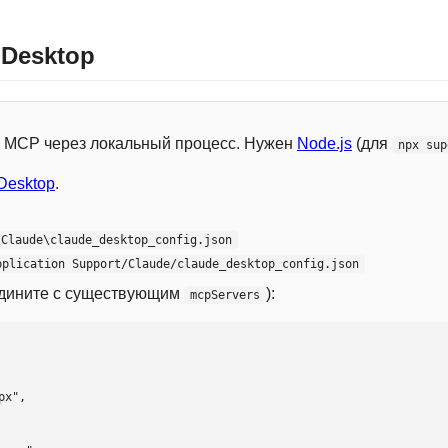
 Desktop
 с MCP через локальный процесс. Нужен
Node.js
(для
npx sup
Desktop
.
\Claude\claude_desktop_config.json
pplication Support/Claude/claude_desktop_config.json
едините с существующим
):
mcpServers