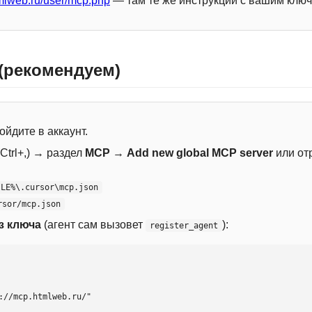
mlweb.ru/user/mcp.php
— там те же инструкции с вашим ключ
 (рекомендуем)
ойдите в аккаунт.
Ctrl+,) → раздел
MCP
→
Add new global MCP server
или от
ILE%\.cursor\mcp.json
rsor/mcp.json
з ключа
(агент сам вызовет
):
register_agent