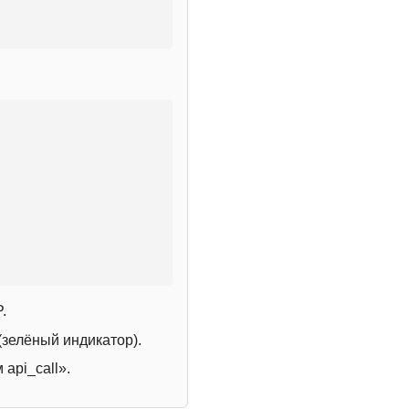
.
зелёный индикатор).
 api_call».