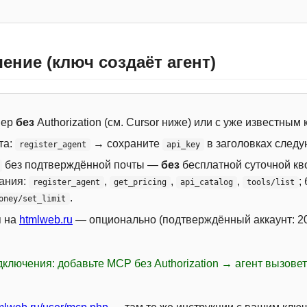
ение (ключ создаёт агент)
вер
без
Authorization (см. Cursor ниже) или с уже известным
та:
→ сохраните
в заголовках следу
register_agent
api_key
без подтверждённой почты —
без
бесплатной суточной кво
сания:
,
,
,
;
register_agent
get_pricing
api_catalog
tools/list
.
oney/set_limit
я на
htmlweb.ru
— опционально (подтверждённый аккаунт: 20
ключения: добавьте MCP без Authorization → агент вызове