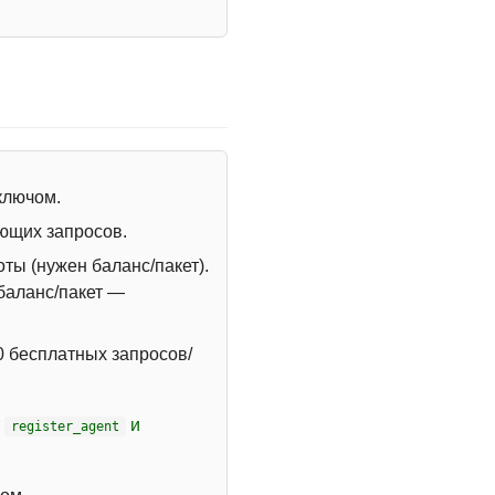
 ключом.
ющих запросов.
ты (нужен баланс/пакет).
 баланс/пакет —
 бесплатных запросов/
т
и
register_agent