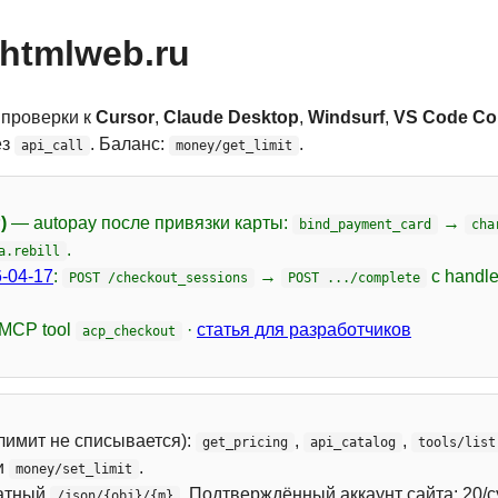
htmlweb.ru
 проверки к
Cursor
,
Claude Desktop
,
Windsurf
,
VS Code Cop
ез
. Баланс:
.
api_call
money/get_limit
)
— autopay после привязки карты:
→
bind_payment_card
cha
.
a.rebill
-04-17
:
→
с handl
POST /checkout_sessions
POST .../complete
 MCP tool
·
статья для разработчиков
acp_checkout
лимит не списывается):
,
,
get_pricing
api_catalog
tools/list
и
.
money/set_limit
атный
. Подтверждённый аккаунт сайта: 20/с
/json/{obj}/{m}