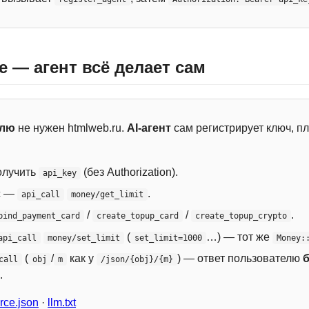
e — агент всё делает сам
елю
не нужен htmlweb.ru.
AI-агент
сам регистрирует ключ, пл
лучить
(без Authorization).
api_key
с —
.
api_call
money/get_limit
/
/
.
bind_payment_card
create_topup_card
create_topup_crypto
(
…) — тот же
api_call
money/set_limit
set_limit=1000
Money:
(
/
как у
) — ответ пользователю
call
obj
m
/json/{obj}/{m}
.
ce.json
·
llm.txt