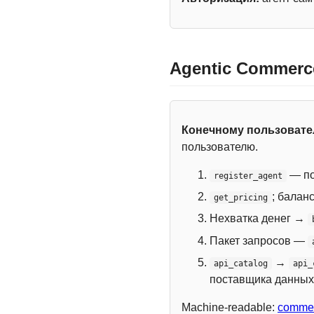
Agentic Commerc
Конечному пользоват
пользователю.
— по
register_agent
; балан
get_pricing
Нехватка денег →
Пакет запросов —
→
api_catalog
api_
поставщика данных
Machine-readable:
commer