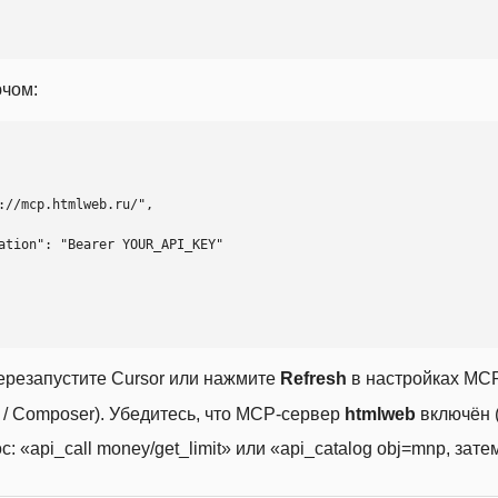
ючом:
ерезапустите Cursor или нажмите
Refresh
в настройках MCP
t / Composer). Убедитесь, что MCP-сервер
htmlweb
включён (
 «api_call money/get_limit» или «api_catalog obj=mnp, затем