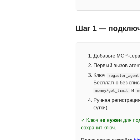
Шаг 1 — подключ
Добавьте MCP-сер
Первый вызов аген
Ключ
register_agent
Бесплатно без спи
и
money/get_limit
m
Ручная регистраци
сутки).
✓ Ключ
не нужен
для под
сохранит ключ.