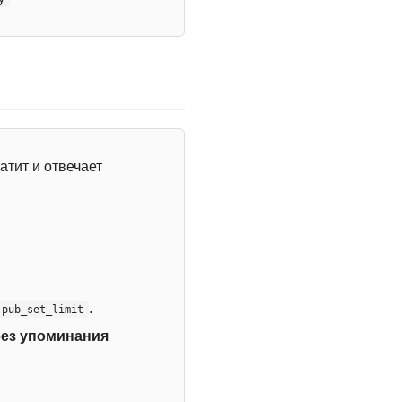
атит и отвечает
.
:pub_set_limit
без упоминания