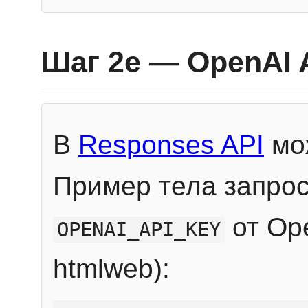
Шаг 2e — OpenAI 
В
Responses API
мож
Пример тела запрос
от Ope
OPENAI_API_KEY
htmlweb):