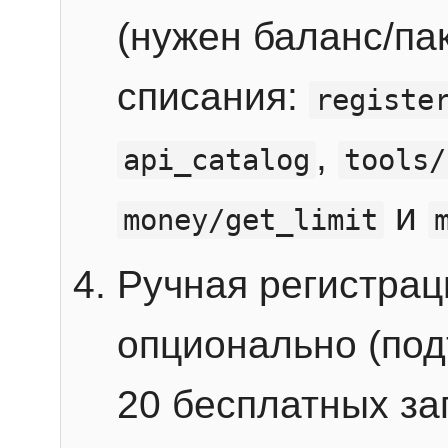
(нужен баланс/пак
списания:
registe
,
api_catalog
tools/
и
money/get_limit
Ручная регистра
опционально (под
20 бесплатных зап