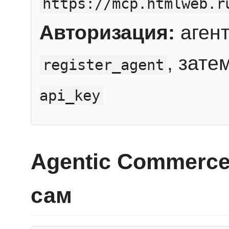
https://mcp.htmlweb.r
Авторизация:
агент
, зате
register_agent
api_key
Agentic Commerce
сам