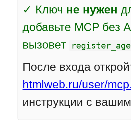
✓ Ключ
не нужен
дл
добавьте MCP без Au
вызовет
register_age
После входа открой
htmlweb.ru/user/mcp
инструкции с вашим