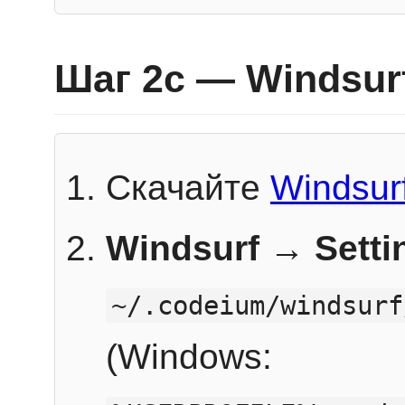
Шаг 2c — Windsur
Скачайте
Windsur
Windsurf → Sett
~/.codeium/windsurf
(Windows: