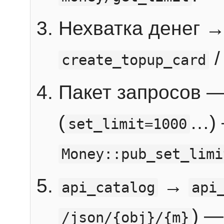
Нехватка денег 
create_topup_card
Пакет запросов 
(
…) 
set_limit=1000
Money::pub_set_limi
→
api_catalog
api
) —
/json/{obj}/{m}