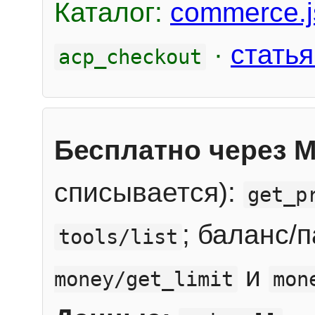
Каталог:
commerce.j
·
статья
acp_checkout
Бесплатно через 
списывается):
get_p
; баланс/
tools/list
и
money/get_limit
mon