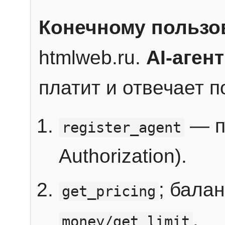
Конечному пользо
htmlweb.ru.
AI-агент
платит и отвечает 
— п
register_agent
Authorization).
; бала
get_pricing
.
money/get_limit