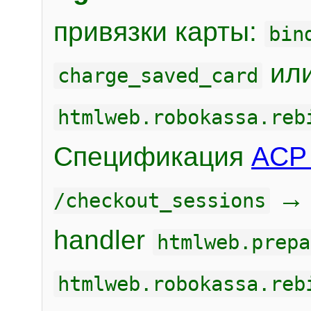
привязки карты:
bin
или
charge_saved_card
htmlweb.robokassa.reb
Спецификация
ACP 
/checkout_sessions
handler
htmlweb.prepa
htmlweb.robokassa.reb