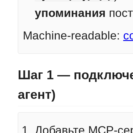
упоминания
пост
Machine-readable:
c
Шаг 1 — подключе
агент)
Добавьте MCP-се