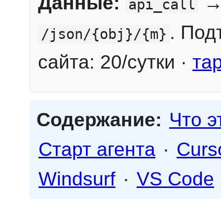
Данные:
→
api_call
. Под
/json/{obj}/{m}
сайта: 20/сутки ·
та
Содержание:
Что э
Старт агента
·
Curs
Windsurf
·
VS Code