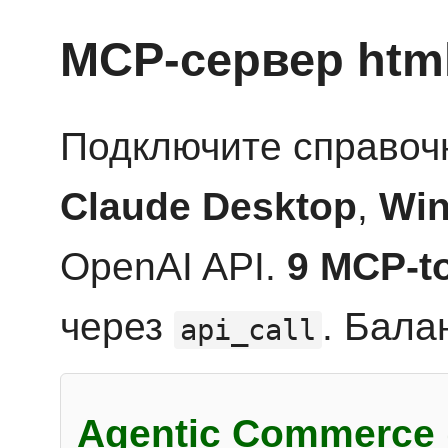
MCP-сервер htm
Подключите справоч
Claude Desktop
,
Win
OpenAI API.
9 MCP-t
через
. Бала
api_call
Agentic Commerce 