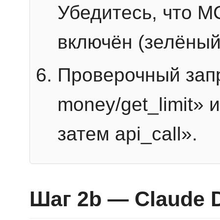
Убедитесь, что 
включён (зелёный
Проверочный запр
money/get_limit» 
затем api_call».
Шаг 2b — Claude 