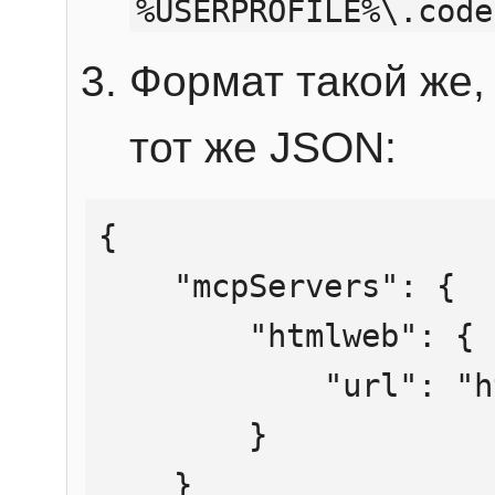
%USERPROFILE%\.code
Формат такой же, 
тот же JSON:
{

    "mcpServers": {

        "htmlweb": {

            "url": "https://mcp.htmlweb.ru/"

        }

    }
