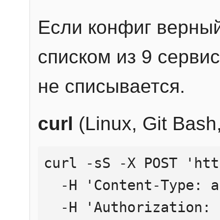
Если конфиг верный
списком из 9 сервис
не списывается.
curl
(Linux, Git Bas
curl -sS -X POST 'htt
  -H 'Content-Type: application/json' \

  -H 'Authorization: Bearer YOUR_API_KEY' \
