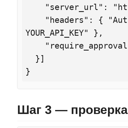
    "server_url": "https://mcp.htmlweb.ru/",

    "headers": { "Authorization": "Bearer 
YOUR_API_KEY" },

    "require_approval": "never"

  }]

}
Шаг 3 — проверка 