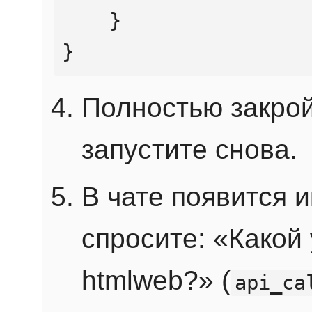
    }

}
Полностью закрой
запустите снова.
В чате появится 
спросите: «Какой
htmlweb?» (
api_ca