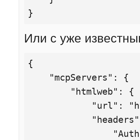
}
Или с уже известны
{

    "mcpServers": {

        "htmlweb": {

            "url": "https://mcp.htmlweb.ru/",

            "headers": {

                "Authorization": "Bearer 