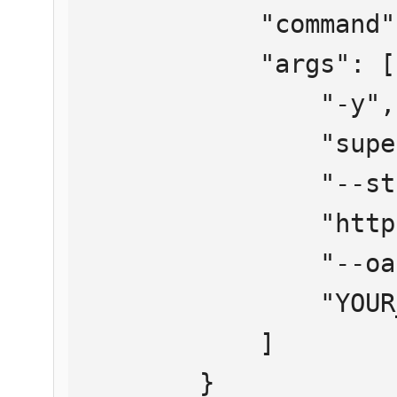
            "command": "npx",

            "args": [

                "-y",

                "supergateway",

                "--streamableHttp",

                "https://mcp.htmlweb.ru/",

                "--oauth2Bearer",

                "YOUR_API_KEY"

            ]

        }
