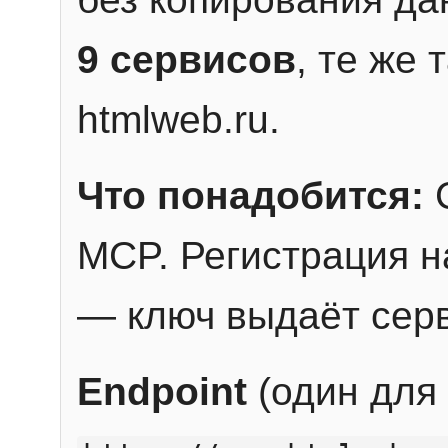
9 сервисов
, те же
htmlweb.ru.
Что понадобится:
C
MCP. Регистрация н
— ключ выдаёт сер
Endpoint
(один для 