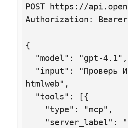
POST https://api.open
Authorization: Bearer
{

  "model": "gpt-4.1",

  "input": "Проверь ИНН 7707083893 через 
htmlweb",

  "tools": [{

    "type": "mcp",

    "server_label": "htmlweb",
