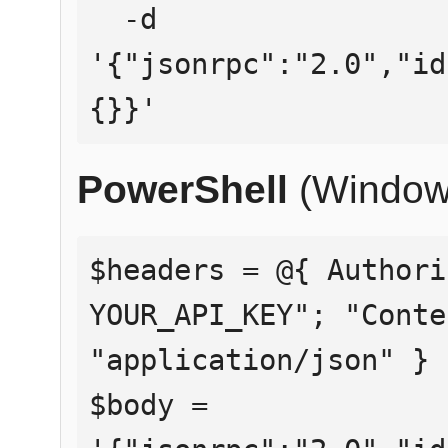
  -d 
'{"jsonrpc":"2.0","id
{}}'
PowerShell
(Window
$headers = @{ Authori
YOUR_API_KEY"; "Conte
"application/json" }

$body = 