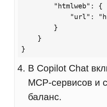
        "htmlweb": {

            "url": "https://mcp.htmlweb.ru/"

        }

    }

}
В Copilot Chat в
MCP-сервисов и 
баланс.