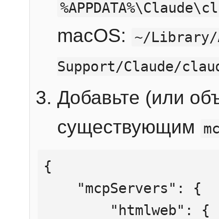
%APPDATA%\Claude\cl
macOS:
~/Library/
Support/Claude/clau
Добавьте (или об
существующим
m
{

    "mcpServers": {

        "htmlweb": {
