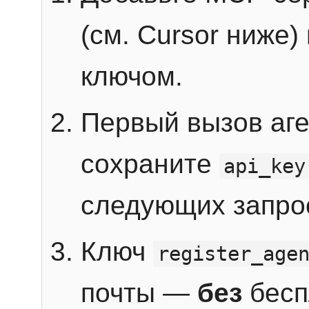
(см. Cursor ниже)
ключом.
Первый вызов аг
сохраните
api_key
следующих запро
Ключ
register_age
почты —
без
бесп