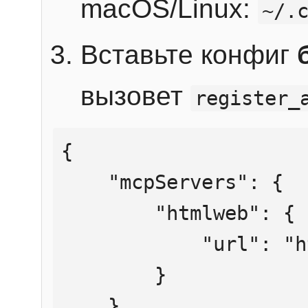
macOS/Linux:
~/.
Вставьте конфиг
вызовет
register_
{

    "mcpServers": {

        "htmlweb": {

            "url": "https://mcp.htmlweb.ru/"

        }

    }
