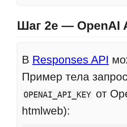
Шаг 2e — OpenAI 
В
Responses API
мож
Пример тела запрос
от Ope
OPENAI_API_KEY
htmlweb):