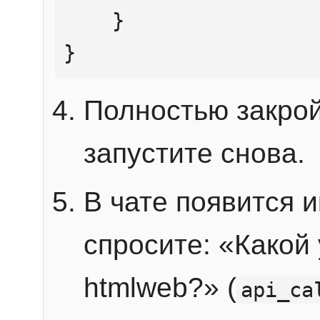
    }

}
Полностью закрой
запустите снова.
В чате появится 
спросите: «Какой
htmlweb?» (
api_ca