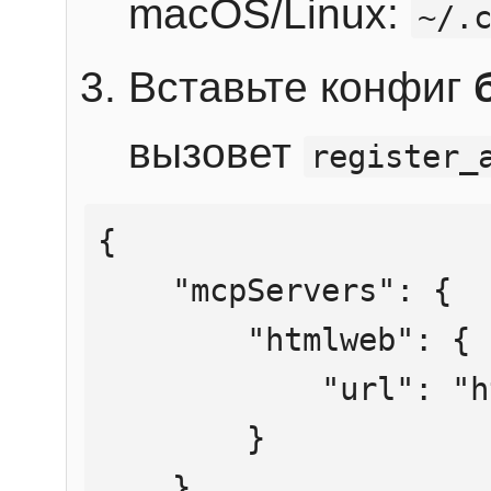
macOS/Linux:
~/.
Вставьте конфиг
вызовет
register_
{

    "mcpServers": {

        "htmlweb": {

            "url": "https://mcp.htmlweb.ru/"

        }

    }
