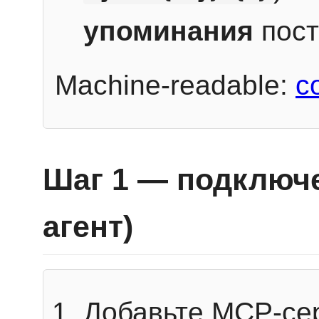
упоминания
пост
Machine-readable:
c
Шаг 1 — подключе
агент)
Добавьте MCP-се