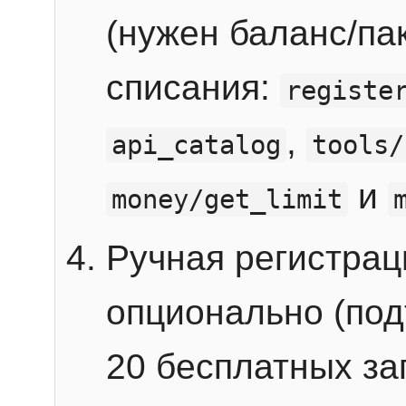
(нужен баланс/пак
списания:
registe
,
api_catalog
tools/
и
money/get_limit
Ручная регистра
опционально (под
20 бесплатных зап