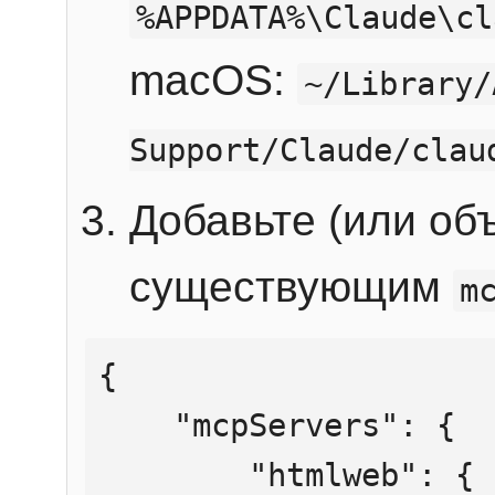
%APPDATA%\Claude\cl
macOS:
~/Library/
Support/Claude/clau
Добавьте (или об
существующим
m
{

    "mcpServers": {

        "htmlweb": {
