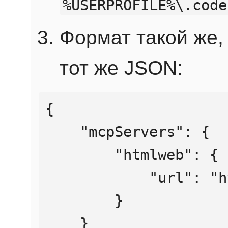
%USERPROFILE%\.code
Формат такой же, 
тот же JSON:
{

    "mcpServers": {

        "htmlweb": {

            "url": "https://mcp.htmlweb.ru/"

        }

    }
