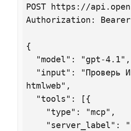
POST https://api.open
Authorization: Bearer
{

  "model": "gpt-4.1",

  "input": "Проверь ИНН 7707083893 через 
htmlweb",

  "tools": [{

    "type": "mcp",

    "server_label": "htmlweb",
