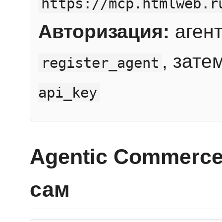
https://mcp.htmlweb.r
Авторизация:
агент
, зате
register_agent
api_key
Agentic Commerce
сам