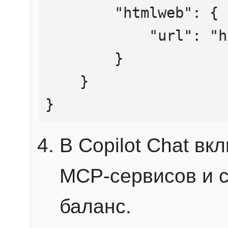
        "htmlweb": {

            "url": "https://mcp.htmlweb.ru/"

        }

    }

}
В Copilot Chat в
MCP-сервисов и 
баланс.