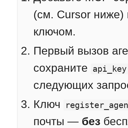
(см. Cursor ниже)
ключом.
Первый вызов аг
сохраните
api_key
следующих запро
Ключ
register_age
почты —
без
бесп