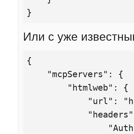
}
Или с уже известны
{

    "mcpServers": {

        "htmlweb": {

            "url": "https://mcp.htmlweb.ru/",

            "headers": {

                "Authorization": "Bearer 