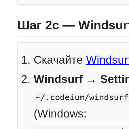
Шаг 2c — Windsur
Скачайте
Windsur
Windsurf → Sett
~/.codeium/windsurf
(Windows: