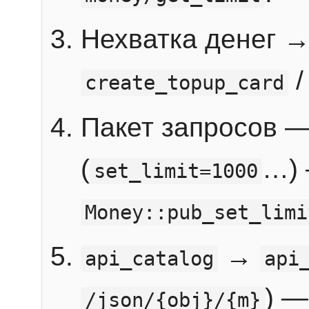
Нехватка денег 
create_topup_card
Пакет запросов 
(
…) 
set_limit=1000
Money::pub_set_limi
→
api_catalog
api
) —
/json/{obj}/{m}