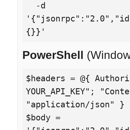
  -d 
'{"jsonrpc":"2.0","id
{}}'
PowerShell
(Window
$headers = @{ Authori
YOUR_API_KEY"; "Conte
"application/json" }

$body = 