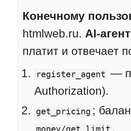
Конечному пользо
htmlweb.ru.
AI-агент
платит и отвечает 
— п
register_agent
Authorization).
; бала
get_pricing
.
money/get_limit