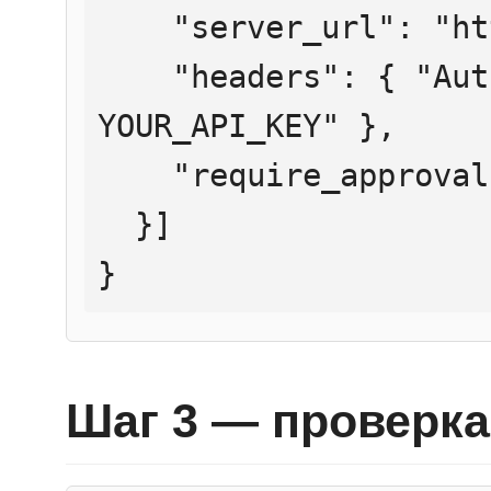
    "server_url": "https://mcp.htmlweb.ru/",

    "headers": { "Authorization": "Bearer 
YOUR_API_KEY" },

    "require_approval": "never"

  }]

}
Шаг 3 — проверка 