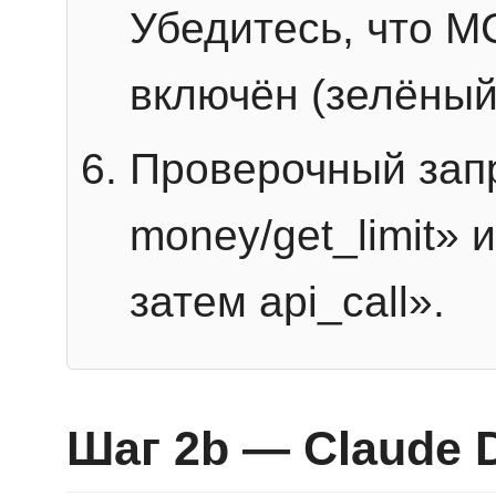
Убедитесь, что 
включён (зелёный
Проверочный запр
money/get_limit» 
затем api_call».
Шаг 2b — Claude 