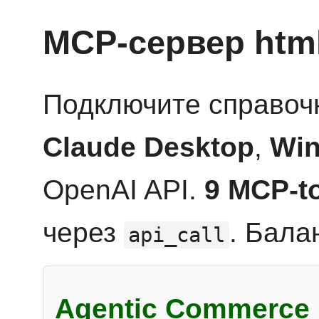
MCP-сервер htm
Подключите справоч
Claude Desktop
,
Win
OpenAI API.
9 MCP-t
через
. Бала
api_call
Agentic Commerce 