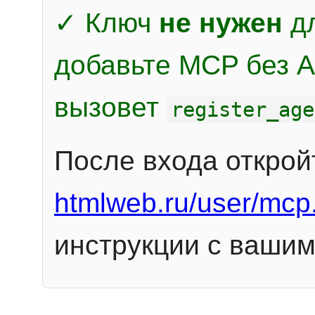
✓ Ключ
не нужен
дл
добавьте MCP без Au
вызовет
register_age
После входа открой
htmlweb.ru/user/mcp
инструкции с вашим