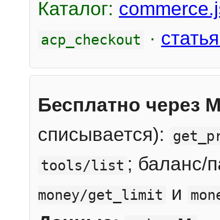
Каталог:
commerce.j
·
статья
acp_checkout
Бесплатно через 
списывается):
get_p
; баланс/
tools/list
и
money/get_limit
mon