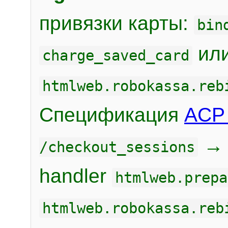
привязки карты:
bin
или
charge_saved_card
htmlweb.robokassa.reb
Спецификация
ACP 
/checkout_sessions
handler
htmlweb.prepa
htmlweb.robokassa.reb