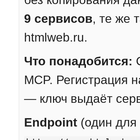
9 сервисов
, те же
htmlweb.ru.
Что понадобится:
C
MCP. Регистрация н
— ключ выдаёт сер
Endpoint
(один для 