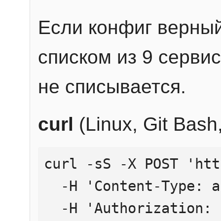
Если конфиг верный
списком из 9 сервис
не списывается.
curl
(Linux, Git Bas
curl -sS -X POST 'htt
  -H 'Content-Type: application/json' \

  -H 'Authorization: Bearer YOUR_API_KEY' \
