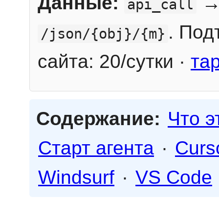
Данные:
→
api_call
. Под
/json/{obj}/{m}
сайта: 20/сутки ·
та
Содержание:
Что э
Старт агента
·
Curs
Windsurf
·
VS Code