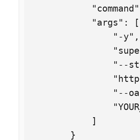
            "command": "npx",

            "args": [

                "-y",

                "supergateway",

                "--streamableHttp",

                "https://mcp.htmlweb.ru/",

                "--oauth2Bearer",

                "YOUR_API_KEY"

            ]

        }
