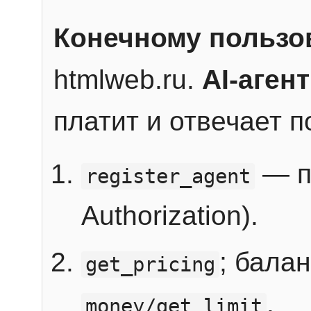
Конечному пользо
htmlweb.ru.
AI-агент
платит и отвечает 
— п
register_agent
Authorization).
; бала
get_pricing
.
money/get_limit