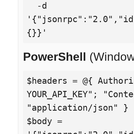
  -d 
'{"jsonrpc":"2.0","id
{}}'
PowerShell
(Window
$headers = @{ Authori
YOUR_API_KEY"; "Conte
"application/json" }

$body = 