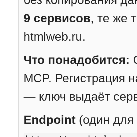
9 сервисов
, те же
htmlweb.ru.
Что понадобится:
C
MCP. Регистрация н
— ключ выдаёт сер
Endpoint
(один для 