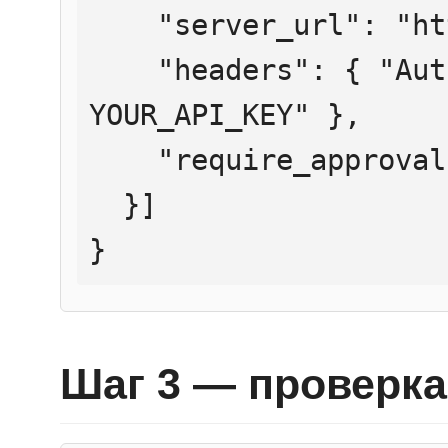
    "server_url": "https://mcp.htmlweb.ru/",

    "headers": { "Authorization": "Bearer 
YOUR_API_KEY" },

    "require_approval": "never"

  }]

}
Шаг 3 — проверка 