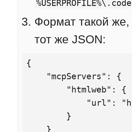
%USERPROFILE%\.code
Формат такой же, 
тот же JSON:
{

    "mcpServers": {

        "htmlweb": {

            "url": "https://mcp.htmlweb.ru/"

        }

    }
