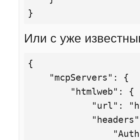
}
Или с уже известны
{

    "mcpServers": {

        "htmlweb": {

            "url": "https://mcp.htmlweb.ru/",

            "headers": {

                "Authorization": "Bearer 