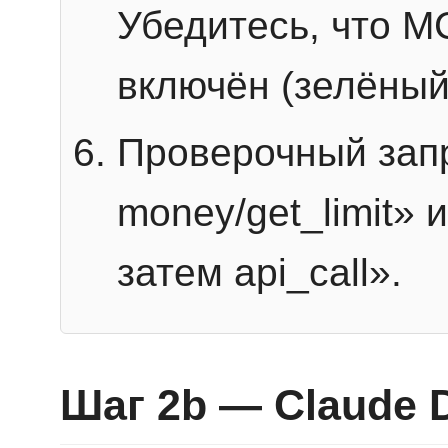
Убедитесь, что 
включён (зелёный
Проверочный запр
money/get_limit» 
затем api_call».
Шаг 2b — Claude 