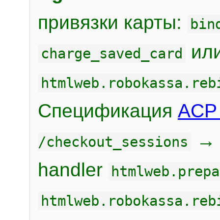
привязки карты:
bin
или
charge_saved_card
htmlweb.robokassa.reb
Спецификация
ACP 
/checkout_sessions
handler
htmlweb.prepa
htmlweb.robokassa.reb