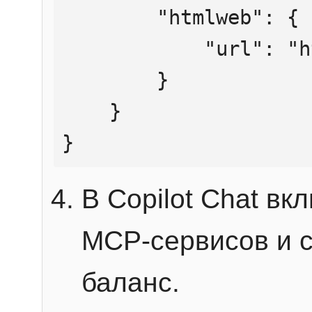
        "htmlweb": {

            "url": "https://mcp.htmlweb.ru/"

        }

    }

}
В Copilot Chat в
MCP-сервисов и 
баланс.