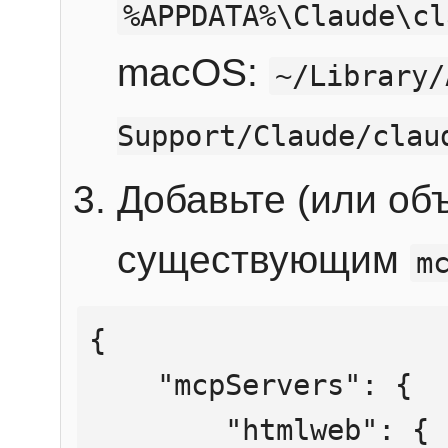
%APPDATA%\Claude\cl
macOS:
~/Library/
Support/Claude/clau
Добавьте (или об
существующим
m
{

    "mcpServers": {

        "htmlweb": {
