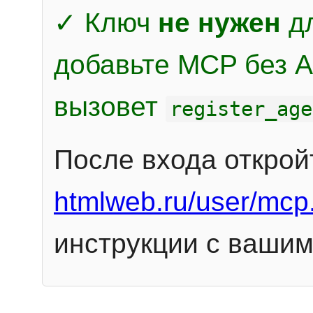
✓ Ключ
не нужен
дл
добавьте MCP без Au
вызовет
register_age
После входа открой
htmlweb.ru/user/mcp
инструкции с вашим