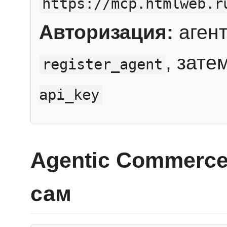
https://mcp.htmlweb.r
Авторизация:
агент
, зате
register_agent
api_key
Agentic Commerce
сам