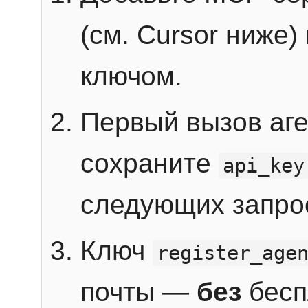
(см. Cursor ниже)
ключом.
Первый вызов аг
сохраните
api_key
следующих запро
Ключ
register_age
почты —
без
бесп