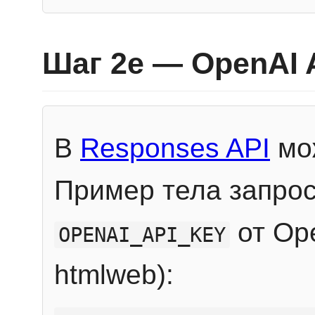
Шаг 2e — OpenAI 
В
Responses API
мож
Пример тела запрос
от Ope
OPENAI_API_KEY
htmlweb):