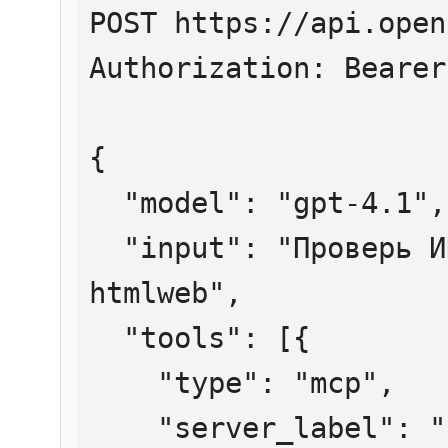
POST https://api.open
Authorization: Bearer
{

  "model": "gpt-4.1",

  "input": "Проверь ИНН 7707083893 через 
htmlweb",

  "tools": [{

    "type": "mcp",

    "server_label": "htmlweb",
