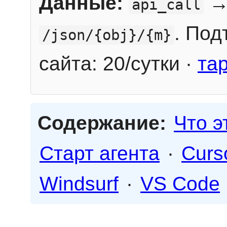
Данные:
→
api_call
. Под
/json/{obj}/{m}
сайта: 20/сутки ·
та
Содержание:
Что э
Старт агента
·
Curs
Windsurf
·
VS Code