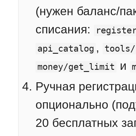
(нужен баланс/пак
списания:
registe
,
api_catalog
tools/
и
money/get_limit
Ручная регистра
опционально (под
20 бесплатных зап