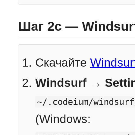
Шаг 2c — Windsur
Скачайте
Windsur
Windsurf → Sett
~/.codeium/windsurf
(Windows: