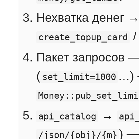
Нехватка денег 
create_topup_card
Пакет запросов 
(
…) 
set_limit=1000
Money::pub_set_limi
→
api_catalog
api
) —
/json/{obj}/{m}