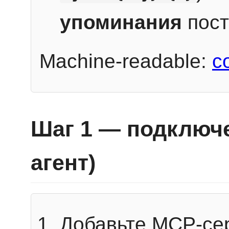
упоминания
пост
Machine-readable:
c
Шаг 1 — подключе
агент)
Добавьте MCP-се