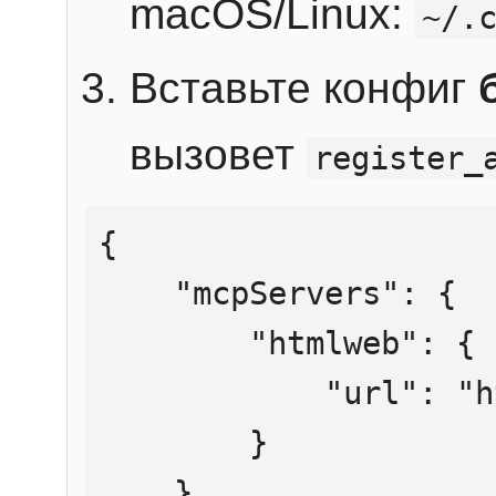
macOS/Linux:
~/.
Вставьте конфиг
вызовет
register_
{

    "mcpServers": {

        "htmlweb": {

            "url": "https://mcp.htmlweb.ru/"

        }

    }
