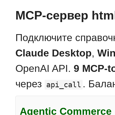
MCP-сервер htm
Подключите справоч
Claude Desktop
,
Win
OpenAI API.
9 MCP-t
через
. Бала
api_call
Agentic Commerce 