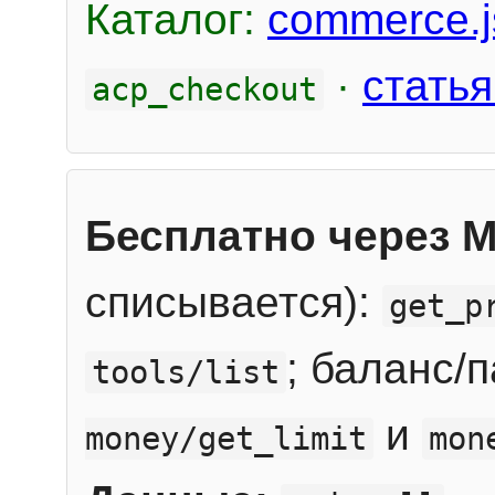
Каталог:
commerce.j
·
статья
acp_checkout
Бесплатно через 
списывается):
get_p
; баланс/
tools/list
и
money/get_limit
mon