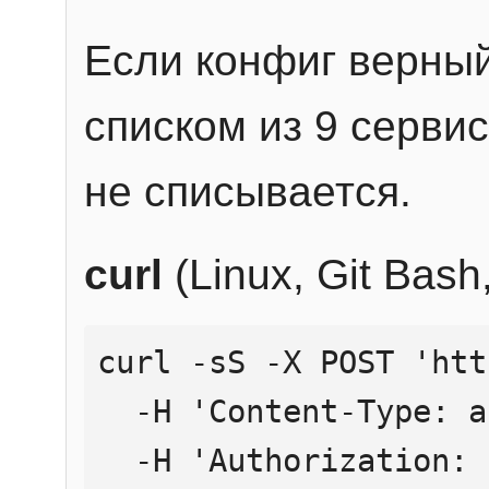
Если конфиг верный
списком из 9 сервис
не списывается.
curl
(Linux, Git Bas
curl -sS -X POST 'htt
  -H 'Content-Type: application/json' \

  -H 'Authorization: Bearer YOUR_API_KEY' \
