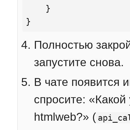
    }

}
Полностью закрой
запустите снова.
В чате появится 
спросите: «Какой
htmlweb?» (
api_ca