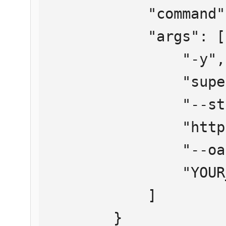
            "command": "npx",

            "args": [

                "-y",

                "supergateway",

                "--streamableHttp",

                "https://mcp.htmlweb.ru/",

                "--oauth2Bearer",

                "YOUR_API_KEY"

            ]

        }
