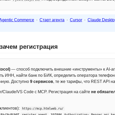
Agentic Commerce
·
Старт агента
·
Cursor
·
Claude Deskto
 зачем регистрация
ocol)
— способ подключить внешние «инструменты» к AI-аг
ть ИНН, найти банк по БИК, определить оператора телефона
чную. Доступно
9 сервисов
, те же тарифы, что REST API на
r/Claude/VS Code с MCP. Регистрация на сайте
не обязате
 клиентов):
https://mcp.htmlweb.ru/
м вызывает
, затем
register_agent
Authorization: Bearer api_ke