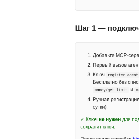
Шаг 1 — подключ
Добавьте MCP-сер
Первый вызов аген
Ключ
register_agent
Бесплатно без спи
и
money/get_limit
m
Ручная регистраци
сутки).
✓ Ключ
не нужен
для под
сохранит ключ.