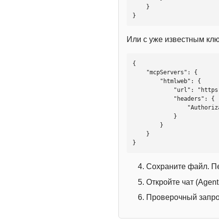
    }

}
Или с уже известным кл
{

    "mcpServers": {

        "htmlweb": {

            "url": "https://mcp.htmlweb.ru/",

            "headers": {

                "Authorization": "Bearer YOUR_API_KEY"

            }

        }

    }

}
Сохраните файл. П
Откройте чат (Agen
Проверочный запрос: