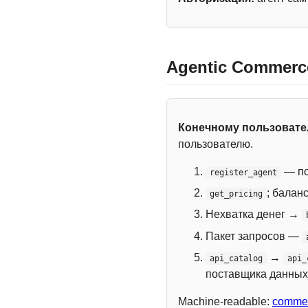
Agentic Commerc
Конечному пользоват
пользователю.
— по
register_agent
; балан
get_pricing
Нехватка денег →
Пакет запросов —
→
api_catalog
api_
поставщика данных
Machine-readable:
commer