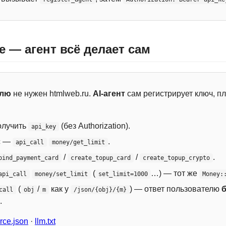
e — агент всё делает сам
елю
не нужен htmlweb.ru.
AI-агент
сам регистрирует ключ, пл
лучить
(без Authorization).
api_key
с —
.
api_call
money/get_limit
/
/
.
bind_payment_card
create_topup_card
create_topup_crypto
(
…) — тот же
api_call
money/set_limit
set_limit=1000
Money:
(
/
как у
) — ответ пользователю
call
obj
m
/json/{obj}/{m}
.
ce.json
·
llm.txt