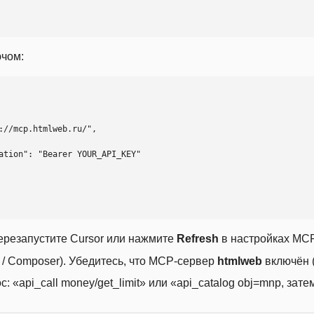
ючом:
ерезапустите Cursor или нажмите
Refresh
в настройках MCP
t / Composer). Убедитесь, что MCP-сервер
htmlweb
включён (
 «api_call money/get_limit» или «api_catalog obj=mnp, затем