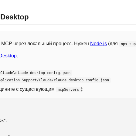
 Desktop
 с MCP через локальный процесс. Нужен
Node.js
(для
npx sup
Desktop
.
\Claude\claude_desktop_config.json
pplication Support/Claude/claude_desktop_config.json
едините с существующим
):
mcpServers