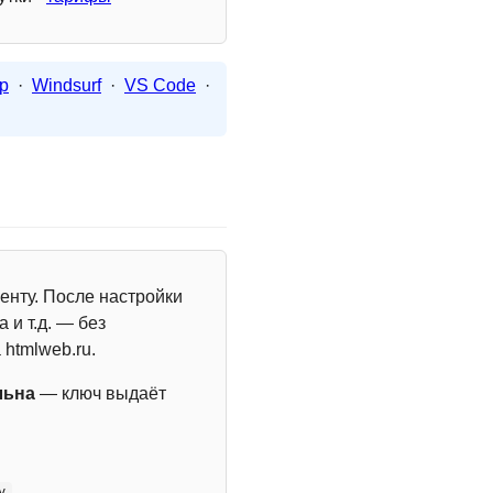
p
·
Windsurf
·
VS Code
·
енту. После настройки
 и т.д. — без
 htmlweb.ru.
льна
— ключ выдаёт
y