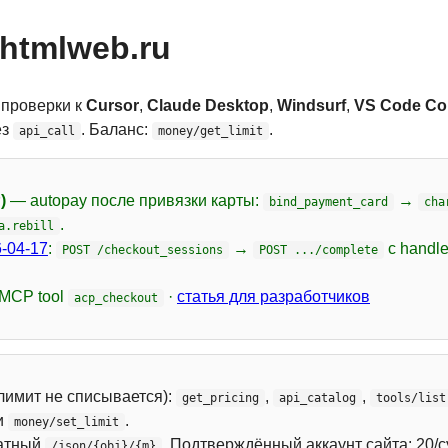
htmlweb.ru
 проверки к
Cursor
,
Claude Desktop
,
Windsurf
,
VS Code Cop
ез
. Баланс:
.
api_call
money/get_limit
)
— autopay после привязки карты:
→
bind_payment_card
cha
.
a.rebill
-04-17
:
→
с handl
POST /checkout_sessions
POST .../complete
 MCP tool
·
статья для разработчиков
acp_checkout
лимит не списывается):
,
,
get_pricing
api_catalog
tools/list
и
.
money/set_limit
атный
. Подтверждённый аккаунт сайта: 20/с
/json/{obj}/{m}