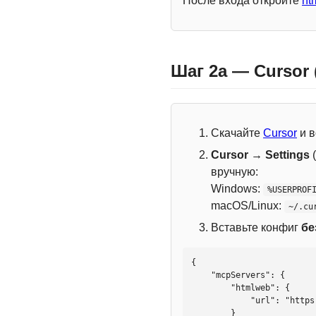
После входа откройте
ht
Шаг 2a — Cursor
Скачайте
Cursor
и в
Cursor → Settings
(
вручную:
Windows:
%USERPROF
macOS/Linux:
~/.cu
Вставьте конфиг
бе
{

    "mcpServers": {

        "htmlweb": {

            "url": "https://mcp.htmlweb.ru/"

        }
