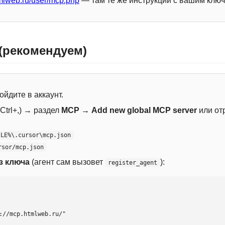
mlweb.ru/user/mcp.php
— там те же инструкции с вашим ключ
 (рекомендуем)
ойдите в аккаунт.
Ctrl+,) → раздел
MCP
→
Add new global MCP server
или от
ILE%\.cursor\mcp.json
rsor/mcp.json
з ключа
(агент сам вызовет
):
register_agent