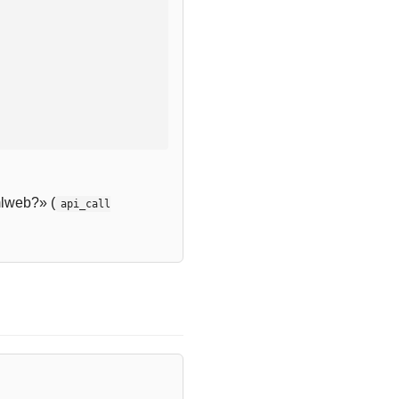
lweb?» (
api_call