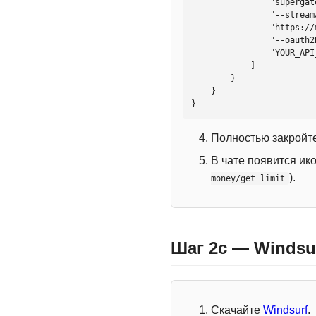
                "supergateway",

                "--streamableHttp",

                "https://mcp.htmlweb.ru/",

                "--oauth2Bearer",

                "YOUR_API_KEY"

            ]

        }

    }

}
Полностью закройте
В чате появится ик
).
money/get_limit
Шаг 2c — Windsu
Скачайте
Windsurf
.