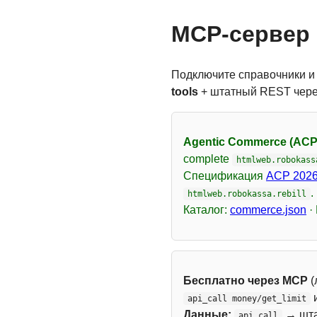
MCP-сервер 
Подключите справочники и
tools
+ штатный REST чер
Agentic Commerce (ACP
complete
htmlweb.robokass
Спецификация
ACP 2026
.
htmlweb.robokassa.rebill
Каталог:
commerce.json
·
Бесплатно через MCP
(
api_call money/get_limit
Данные:
→ шт
api_call