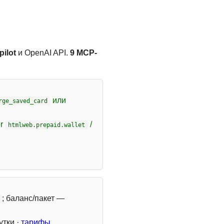
ilot
и OpenAI API.
9 MCP-
или
rge_saved_card
er
/
htmlweb.prepaid.wallet
; баланс/пакет —
утки ·
тарифы