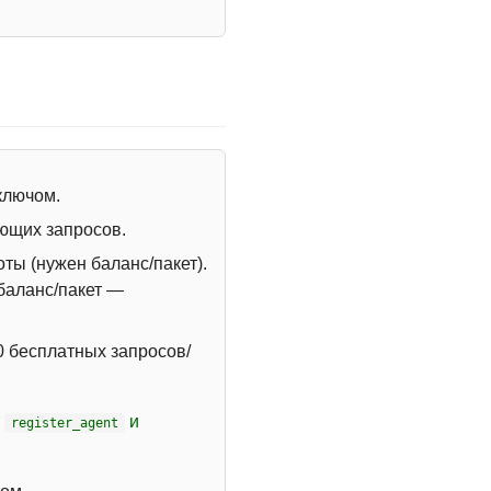
 ключом.
ющих запросов.
ты (нужен баланс/пакет).
 баланс/пакет —
 бесплатных запросов/
т
и
register_agent