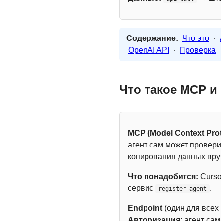
Содержание:
Что это
·
OpenAI API
·
Проверка
Что такое MCP и
MCP (Model Context Prot
агент сам может провери
копирования данных вру
Что понадобится:
Curso
сервис
.
register_agent
Endpoint
(один для всех
Авторизация:
агент са