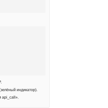
.
зелёный индикатор).
 api_call».