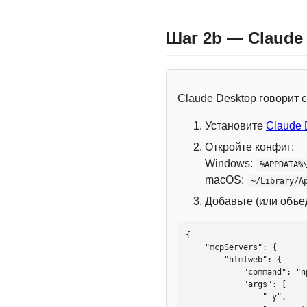
Шаг 2b — Claude
Claude Desktop говорит
Установите
Claude 
Откройте конфиг:
Windows:
%APPDATA%
macOS:
~/Library/A
Добавьте (или объ
{

    "mcpServers": {

        "htmlweb": {

            "command": "npx",

            "args": [

                "-y",
