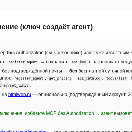
ение (ключ создаёт агент)
вер
без
Authorization (см. Cursor ниже) или с уже известным
та:
→ сохраните
в заголовках следу
register_agent
api_key
без подтверждённой почты —
без
бесплатной суточной кво
сания:
,
,
,
;
register_agent
get_pricing
api_catalog
tools/list
.
oney/set_limit
я на
htmlweb.ru
— опционально (подтверждённый аккаунт: 20
ключения: добавьте MCP без Authorization → агент вызове