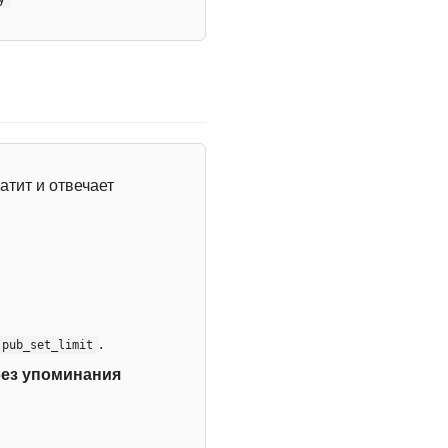
атит и отвечает
.
:pub_set_limit
без упоминания