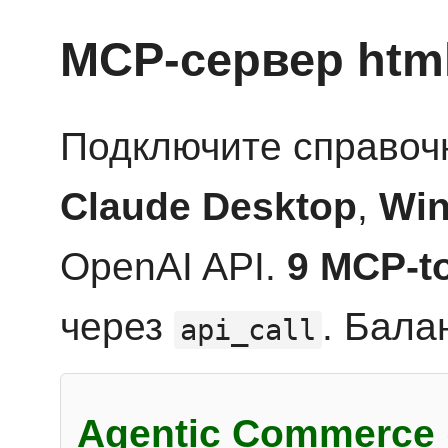
MCP-сервер htm
Подключите справоч
Claude Desktop
,
Win
OpenAI API.
9 MCP-t
через
. Бала
api_call
Agentic Commerce 