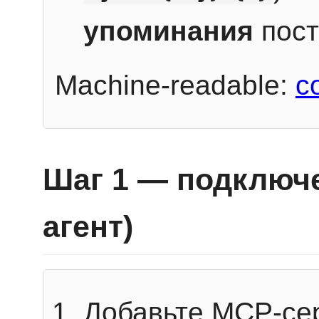
упоминания
пост
Machine-readable:
c
Шаг 1 — подключе
агент)
Добавьте MCP-се