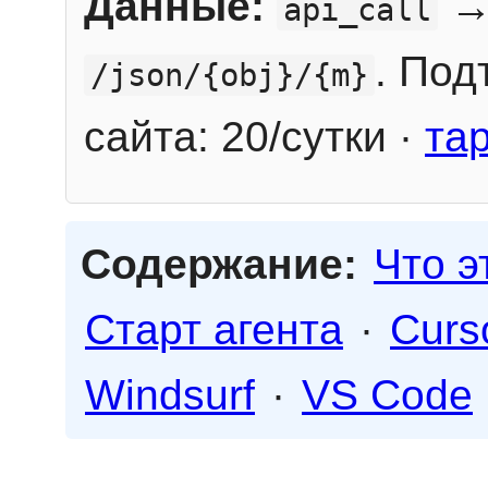
Данные:
→
api_call
. Под
/json/{obj}/{m}
сайта: 20/сутки ·
та
Содержание:
Что э
Старт агента
·
Curs
Windsurf
·
VS Code