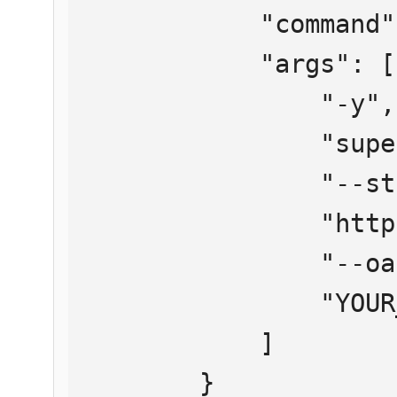
            "command": "npx",

            "args": [

                "-y",

                "supergateway",

                "--streamableHttp",

                "https://mcp.htmlweb.ru/",

                "--oauth2Bearer",

                "YOUR_API_KEY"

            ]

        }
