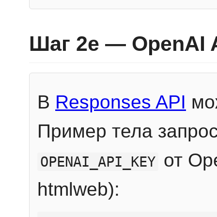
Шаг 2e — OpenAI 
В
Responses API
мож
Пример тела запрос
от Ope
OPENAI_API_KEY
htmlweb):