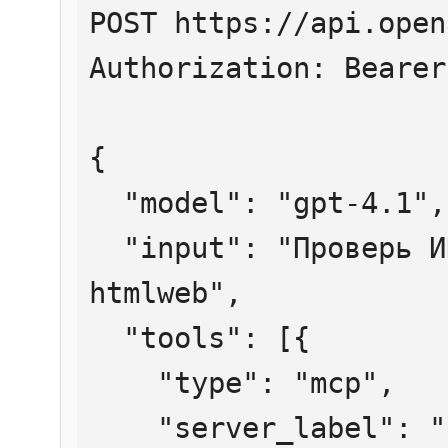
POST https://api.open
Authorization: Bearer
{

  "model": "gpt-4.1",

  "input": "Проверь ИНН 7707083893 через 
htmlweb",

  "tools": [{

    "type": "mcp",

    "server_label": "htmlweb",
