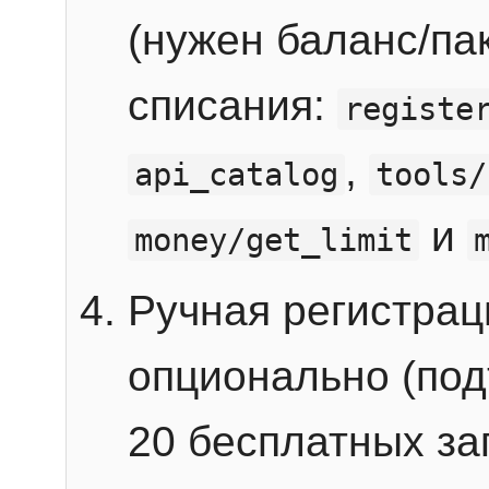
(нужен баланс/пак
списания:
registe
,
api_catalog
tools/
и
money/get_limit
Ручная регистра
опционально (под
20 бесплатных зап