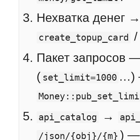
Нехватка денег 
create_topup_card
Пакет запросов 
(
…) 
set_limit=1000
Money::pub_set_limi
→
api_catalog
api
) —
/json/{obj}/{m}