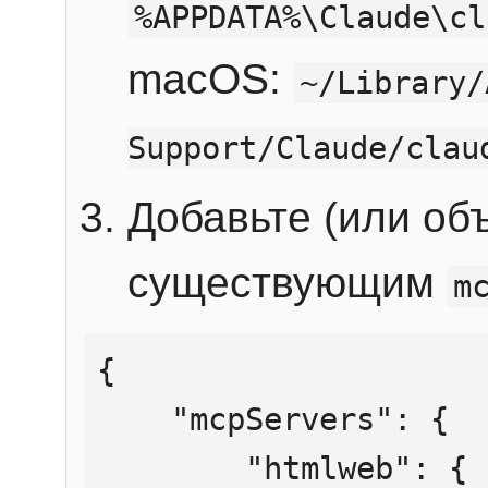
%APPDATA%\Claude\cl
macOS:
~/Library/
Support/Claude/clau
Добавьте (или об
существующим
m
{

    "mcpServers": {

        "htmlweb": {
