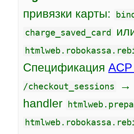
привязки карты:
bin
или
charge_saved_card
htmlweb.robokassa.reb
Спецификация
ACP 
/checkout_sessions
handler
htmlweb.prepa
htmlweb.robokassa.reb