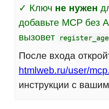
✓ Ключ
не нужен
дл
добавьте MCP без Au
вызовет
register_age
После входа открой
htmlweb.ru/user/mcp
инструкции с вашим