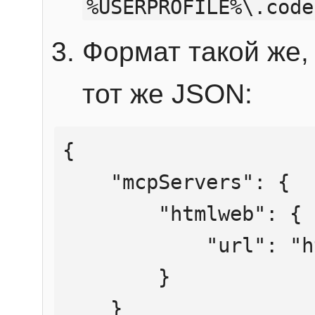
%USERPROFILE%\.code
Формат такой же, 
тот же JSON:
{

    "mcpServers": {

        "htmlweb": {

            "url": "https://mcp.htmlweb.ru/"

        }

    }
