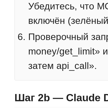
Убедитесь, что 
включён (зелёный
Проверочный запр
money/get_limit» 
затем api_call».
Шаг 2b — Claude 