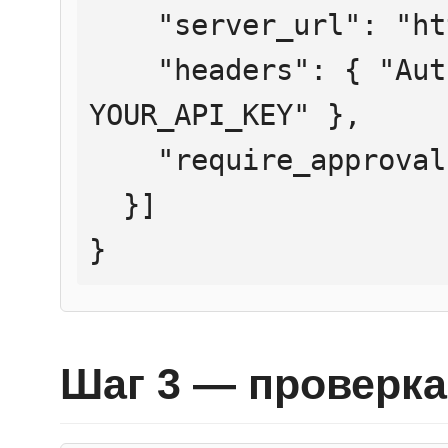
    "server_url": "https://mcp.htmlweb.ru/",

    "headers": { "Authorization": "Bearer 
YOUR_API_KEY" },

    "require_approval": "never"

  }]

}
Шаг 3 — проверка 