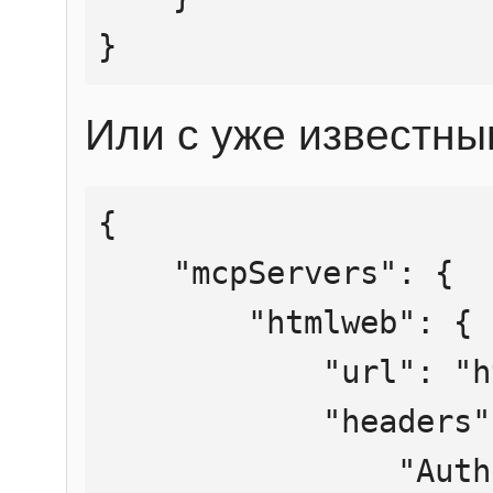
}
Или с уже известны
{

    "mcpServers": {

        "htmlweb": {

            "url": "https://mcp.htmlweb.ru/",

            "headers": {

                "Authorization": "Bearer 