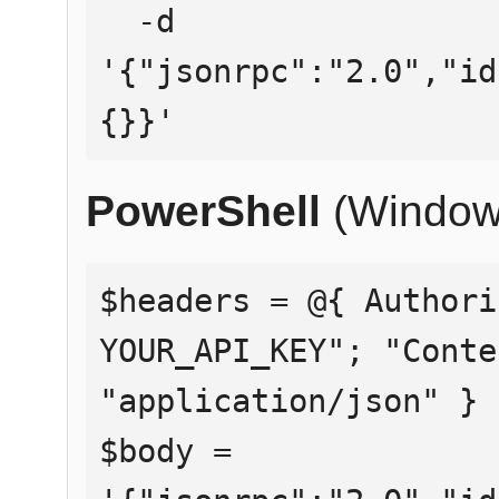
  -d 
'{"jsonrpc":"2.0","id
{}}'
PowerShell
(Window
$headers = @{ Authori
YOUR_API_KEY"; "Conte
"application/json" }

$body = 