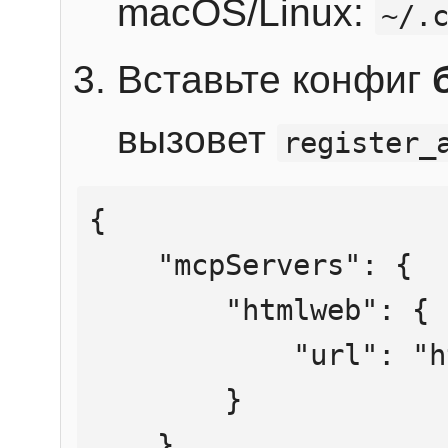
macOS/Linux:
~/.
Вставьте конфиг
вызовет
register_
{

    "mcpServers": {

        "htmlweb": {

            "url": "https://mcp.htmlweb.ru/"

        }

    }
