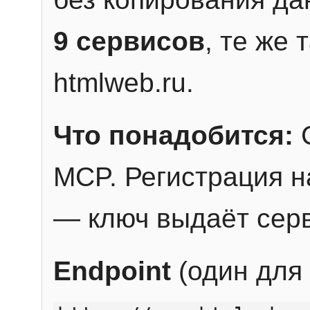
9 сервисов
, те же
htmlweb.ru.
Что понадобится:
C
MCP. Регистрация н
— ключ выдаёт сер
Endpoint
(один для 