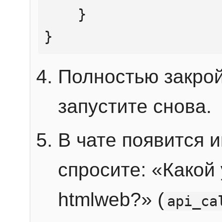
    }

}
Полностью закрой
запустите снова.
В чате появится 
спросите: «Какой
htmlweb?» (
api_ca