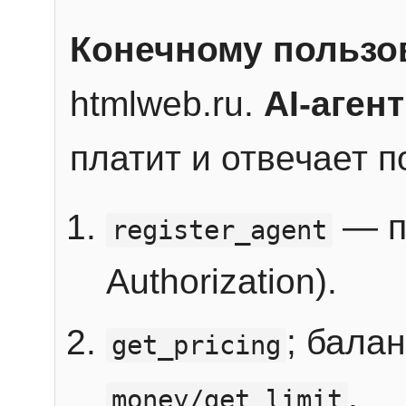
Конечному пользо
htmlweb.ru.
AI-агент
платит и отвечает 
— п
register_agent
Authorization).
; бала
get_pricing
.
money/get_limit