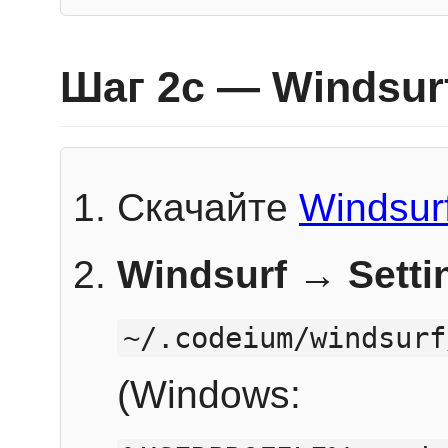
Шаг 2c — Windsur
Скачайте
Windsur
Windsurf → Sett
~/.codeium/windsurf
(Windows: