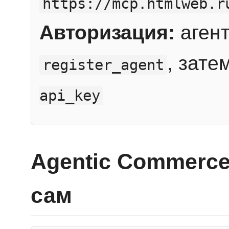
https://mcp.htmlweb.r
Авторизация:
агент
, зате
register_agent
api_key
Agentic Commerce
сам