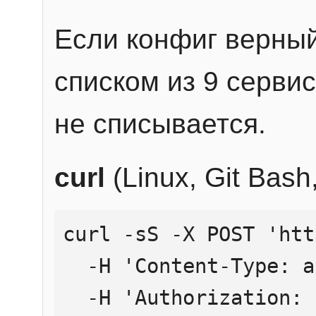
Если конфиг верный
списком из 9 сервис
не списывается.
curl
(Linux, Git Bas
curl -sS -X POST 'htt
  -H 'Content-Type: application/json' \

  -H 'Authorization: Bearer YOUR_API_KEY' \
