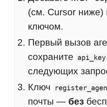
(см. Cursor ниже)
ключом.
Первый вызов аг
сохраните
api_key
следующих запро
Ключ
register_age
почты —
без
бесп