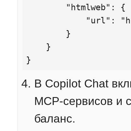
        "htmlweb": {

            "url": "https://mcp.htmlweb.ru/"

        }

    }

}
В Copilot Chat в
MCP-сервисов и 
баланс.