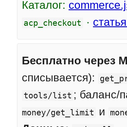
Каталог:
commerce.j
·
статья
acp_checkout
Бесплатно через 
списывается):
get_p
; баланс/
tools/list
и
money/get_limit
mon