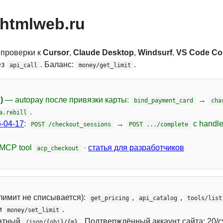
htmlweb.ru
 проверки к
Cursor
,
Claude Desktop
,
Windsurf
,
VS Code Cop
ез
. Баланс:
.
api_call
money/get_limit
)
— autopay после привязки карты:
→
bind_payment_card
cha
.
a.rebill
-04-17
:
→
с handl
POST /checkout_sessions
POST .../complete
 MCP tool
·
статья для разработчиков
acp_checkout
лимит не списывается):
,
,
get_pricing
api_catalog
tools/list
и
.
money/set_limit
атный
. Подтверждённый аккаунт сайта: 20/с
/json/{obj}/{m}