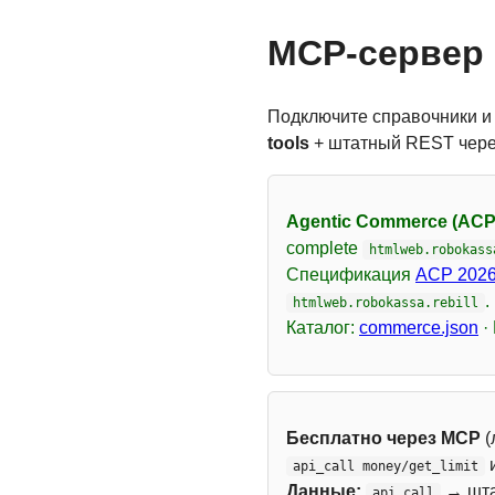
MCP-сервер 
Подключите справочники и
tools
+ штатный REST чер
Agentic Commerce (ACP
complete
htmlweb.robokass
Спецификация
ACP 2026
.
htmlweb.robokassa.rebill
Каталог:
commerce.json
·
Бесплатно через MCP
(
api_call money/get_limit
Данные:
→ шт
api_call