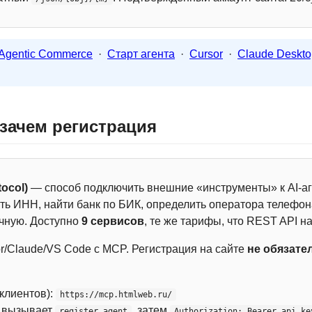
Agentic Commerce
·
Старт агента
·
Cursor
·
Claude Deskto
 зачем регистрация
ocol)
— способ подключить внешние «инструменты» к AI-аг
ть ИНН, найти банк по БИК, определить оператора телефона
чную. Доступно
9 сервисов
, те же тарифы, что REST API на
r/Claude/VS Code с MCP. Регистрация на сайте
не обязате
 клиентов):
https://mcp.htmlweb.ru/
м вызывает
, затем
register_agent
Authorization: Bearer api_ke