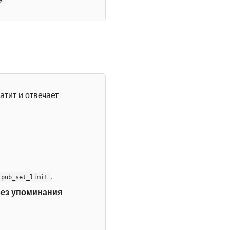
атит и отвечает
.
:pub_set_limit
без упоминания