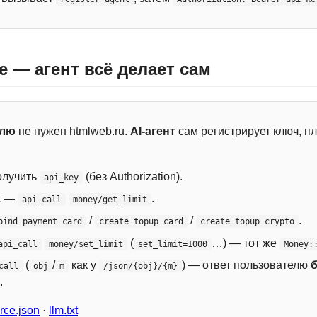
e — агент всё делает сам
елю
не нужен htmlweb.ru.
AI-агент
сам регистрирует ключ, пл
лучить
(без Authorization).
api_key
с —
.
api_call
money/get_limit
/
/
.
bind_payment_card
create_topup_card
create_topup_crypto
(
…) — тот же
api_call
money/set_limit
set_limit=1000
Money:
(
/
как у
) — ответ пользователю
call
obj
m
/json/{obj}/{m}
.
ce.json
·
llm.txt