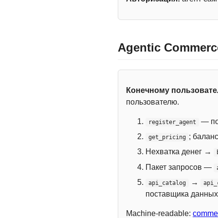
Agentic Commerc
Конечному пользоват
пользователю.
— по
register_agent
; балан
get_pricing
Нехватка денег →
Пакет запросов —
→
api_catalog
api_
поставщика данных
Machine-readable:
commer