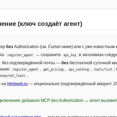
ение (ключ создаёт агент)
вер
без
Authorization (см. Cursor ниже) или с уже известным
та:
→ сохраните
в заголовках следу
register_agent
api_key
без подтверждённой почты —
без
бесплатной суточной кво
сания:
,
,
,
;
register_agent
get_pricing
api_catalog
tools/list
.
oney/set_limit
я на
htmlweb.ru
— опционально (подтверждённый аккаунт: 20
ключения: добавьте MCP без Authorization → агент вызове