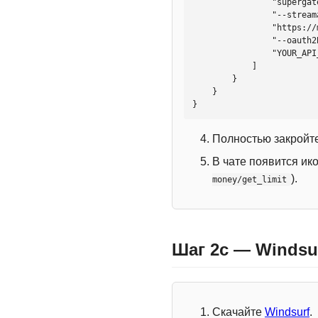
                "supergateway",

                "--streamableHttp",

                "https://mcp.htmlweb.ru/",

                "--oauth2Bearer",

                "YOUR_API_KEY"

            ]

        }

    }

}
Полностью закройте
В чате появится ик
).
money/get_limit
Шаг 2c — Windsu
Скачайте
Windsurf
.