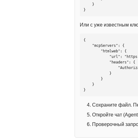
    }

}
Или с уже известным кл
{

    "mcpServers": {

        "htmlweb": {

            "url": "https://mcp.htmlweb.ru/",

            "headers": {

                "Authorization": "Bearer YOUR_API_KEY"

            }

        }

    }

}
Сохраните файл. П
Откройте чат (Agen
Проверочный запрос: