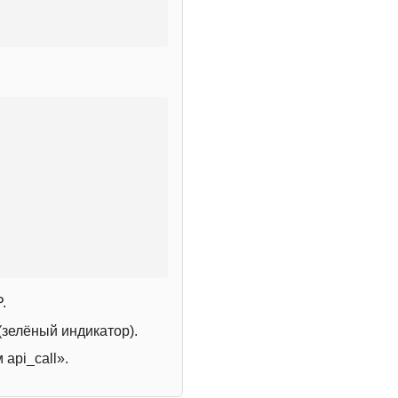
.
зелёный индикатор).
 api_call».