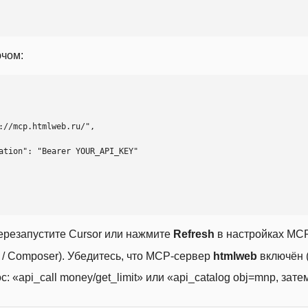
ючом:
ерезапустите Cursor или нажмите
Refresh
в настройках MCP
t / Composer). Убедитесь, что MCP-сервер
htmlweb
включён (
 «api_call money/get_limit» или «api_catalog obj=mnp, затем