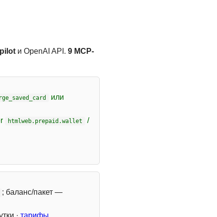
ilot
и OpenAI API.
9 MCP-
или
rge_saved_card
er
/
htmlweb.prepaid.wallet
; баланс/пакет —
утки ·
тарифы