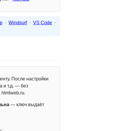
p
·
Windsurf
·
VS Code
·
енту. После настройки
 и т.д. — без
 htmlweb.ru.
льна
— ключ выдаёт
y