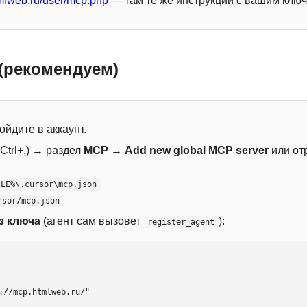
mlweb.ru/user/mcp.php
— там те же инструкции с вашим ключ
 (рекомендуем)
ойдите в аккаунт.
Ctrl+,) → раздел
MCP
→
Add new global MCP server
или от
ILE%\.cursor\mcp.json
rsor/mcp.json
з ключа
(агент сам вызовет
):
register_agent