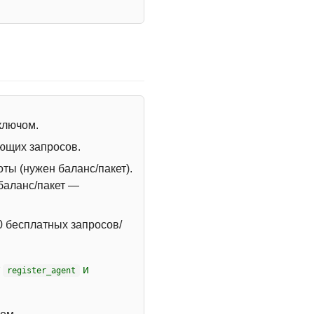
 ключом.
ющих запросов.
ты (нужен баланс/пакет).
 баланс/пакет —
 бесплатных запросов/
т
и
register_agent