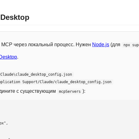
 Desktop
 с MCP через локальный процесс. Нужен
Node.js
(для
npx sup
Desktop
.
\Claude\claude_desktop_config.json
pplication Support/Claude/claude_desktop_config.json
едините с существующим
):
mcpServers