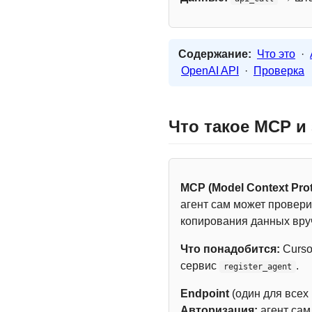
Содержание:
Что это
·
OpenAI API
·
Проверка
Что такое MCP и
MCP (Model Context Prot
агент сам может провери
копирования данных вру
Что понадобится:
Curso
сервис
.
register_agent
Endpoint
(один для всех
Авторизация:
агент са