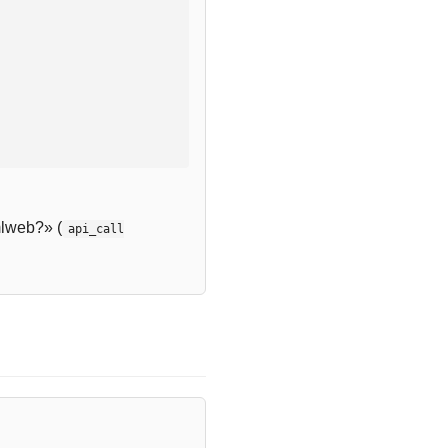
lweb?» (
api_call