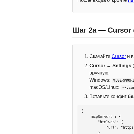
После входа откройте
ht
Шаг 2a — Cursor
Скачайте
Cursor
и в
Cursor → Settings
(
вручную:
Windows:
%USERPROF
macOS/Linux:
~/.cu
Вставьте конфиг
бе
{

    "mcpServers": {

        "htmlweb": {

            "url": "https://mcp.htmlweb.ru/"

        }
