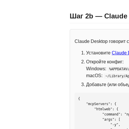
Шаг 2b — Claude
Claude Desktop говорит
Установите
Claude 
Откройте конфиг:
Windows:
%APPDATA%
macOS:
~/Library/A
Добавьте (или объ
{

    "mcpServers": {

        "htmlweb": {

            "command": "npx",

            "args": [

                "-y",
