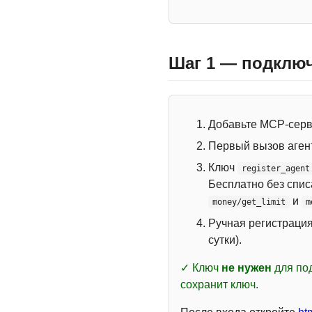
Шаг 1 — подключ
Добавьте MCP-сер
Первый вызов аген
Ключ
register_agent
Бесплатно без спи
и
money/get_limit
m
Ручная регистраци
сутки).
✓ Ключ
не нужен
для под
сохранит ключ.