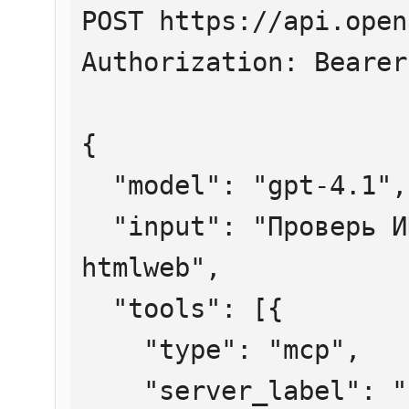
POST https://api.open
Authorization: Bearer
{

  "model": "gpt-4.1",

  "input": "Проверь ИНН 7707083893 через 
htmlweb",

  "tools": [{

    "type": "mcp",

    "server_label": "htmlweb",
