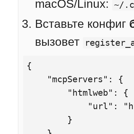
macOS/Linux:
~/.
Вставьте конфиг
вызовет
register_
{

    "mcpServers": {

        "htmlweb": {

            "url": "https://mcp.htmlweb.ru/"

        }

    }
