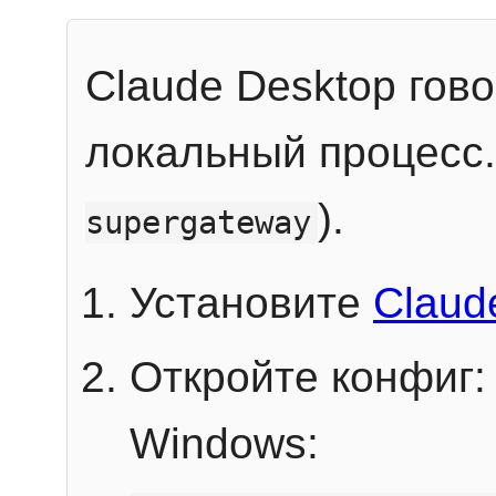
Claude Desktop гов
локальный процесс
).
supergateway
Установите
Claud
Откройте конфиг:
Windows: