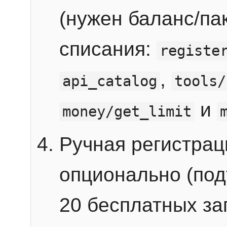
(нужен баланс/пак
списания:
registe
,
api_catalog
tools/
и
money/get_limit
Ручная регистра
опционально (под
20 бесплатных зап