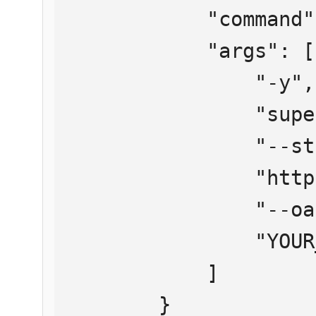
            "command": "npx",

            "args": [

                "-y",

                "supergateway",

                "--streamableHttp",

                "https://mcp.htmlweb.ru/",

                "--oauth2Bearer",

                "YOUR_API_KEY"

            ]

        }
