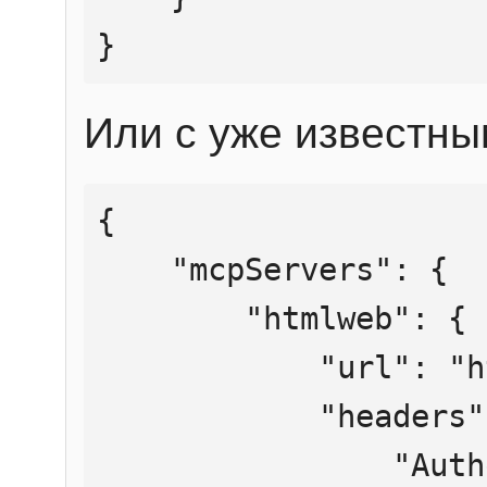
}
Или с уже известны
{

    "mcpServers": {

        "htmlweb": {

            "url": "https://mcp.htmlweb.ru/",

            "headers": {

                "Authorization": "Bearer 