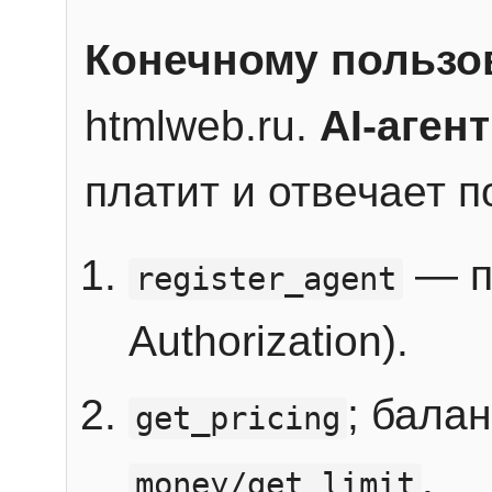
Конечному пользо
htmlweb.ru.
AI-агент
платит и отвечает 
— п
register_agent
Authorization).
; бала
get_pricing
.
money/get_limit