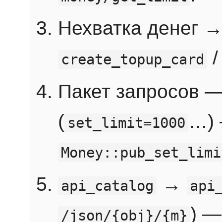
Нехватка денег 
create_topup_card
Пакет запросов 
(
…) 
set_limit=1000
Money::pub_set_limi
→
api_catalog
api
) —
/json/{obj}/{m}