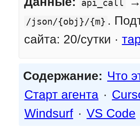
Данные:
→
api_call
. Под
/json/{obj}/{m}
сайта: 20/сутки ·
та
Содержание:
Что э
Старт агента
·
Curs
Windsurf
·
VS Code