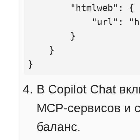
        "htmlweb": {

            "url": "https://mcp.htmlweb.ru/"

        }

    }

}
В Copilot Chat в
MCP-сервисов и 
баланс.