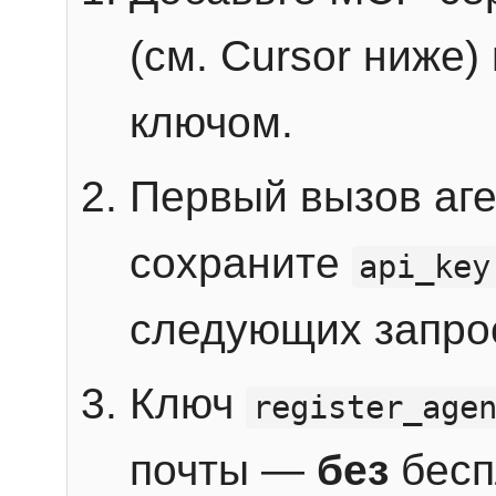
(см. Cursor ниже)
ключом.
Первый вызов аг
сохраните
api_key
следующих запро
Ключ
register_age
почты —
без
бесп