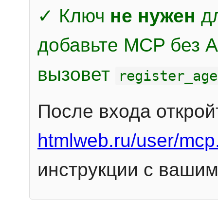
✓ Ключ
не нужен
дл
добавьте MCP без Au
вызовет
register_age
После входа открой
htmlweb.ru/user/mcp
инструкции с вашим