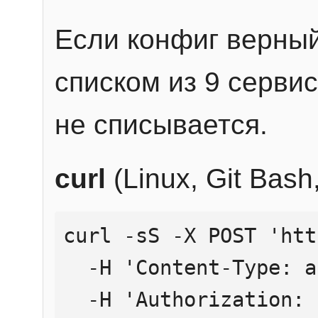
Если конфиг верный
списком из 9 сервис
не списывается.
curl
(Linux, Git Bas
curl -sS -X POST 'htt
  -H 'Content-Type: application/json' \

  -H 'Authorization: Bearer YOUR_API_KEY' \
