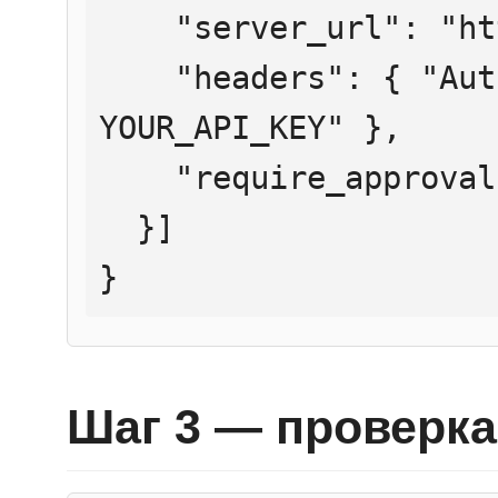
    "server_url": "https://mcp.htmlweb.ru/",

    "headers": { "Authorization": "Bearer 
YOUR_API_KEY" },

    "require_approval": "never"

  }]

}
Шаг 3 — проверка 