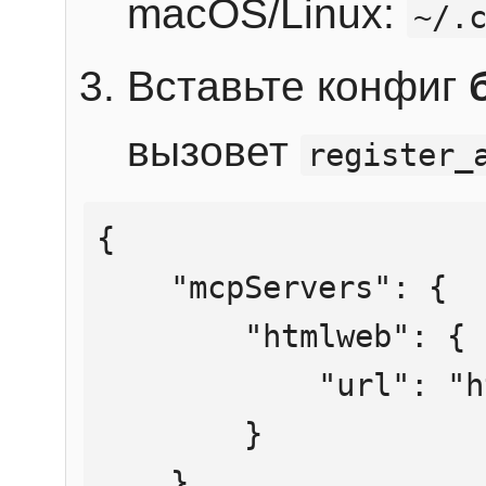
macOS/Linux:
~/.
Вставьте конфиг
вызовет
register_
{

    "mcpServers": {

        "htmlweb": {

            "url": "https://mcp.htmlweb.ru/"

        }

    }
