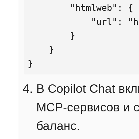
        "htmlweb": {

            "url": "https://mcp.htmlweb.ru/"

        }

    }

}
В Copilot Chat в
MCP-сервисов и 
баланс.