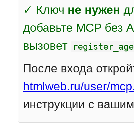
✓ Ключ
не нужен
дл
добавьте MCP без Au
вызовет
register_age
После входа открой
htmlweb.ru/user/mcp
инструкции с вашим