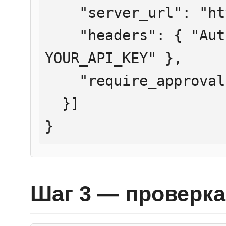
    "server_url": "https://mcp.htmlweb.ru/",

    "headers": { "Authorization": "Bearer 
YOUR_API_KEY" },

    "require_approval": "never"

  }]

}
Шаг 3 — проверка 