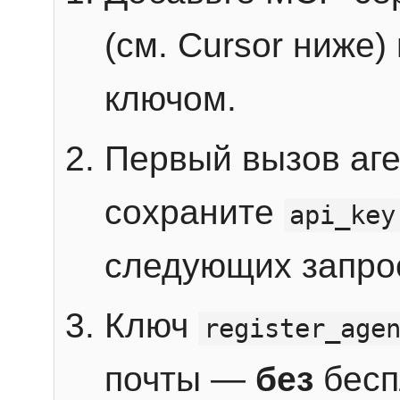
(см. Cursor ниже)
ключом.
Первый вызов аг
сохраните
api_key
следующих запро
Ключ
register_age
почты —
без
бесп