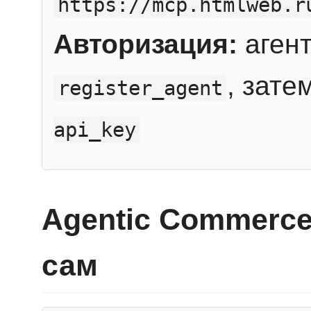
https://mcp.htmlweb.r
Авторизация:
агент
, зате
register_agent
api_key
Agentic Commerce
сам