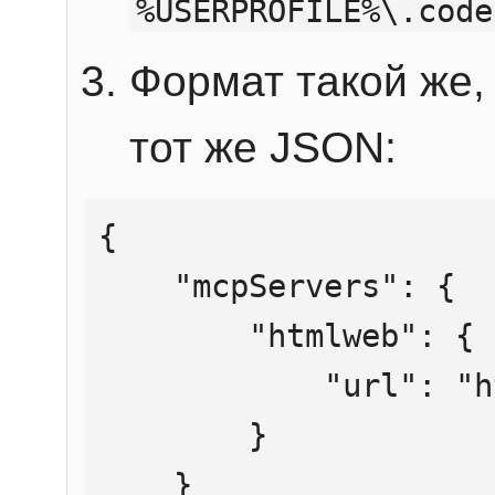
%USERPROFILE%\.code
Формат такой же, 
тот же JSON:
{

    "mcpServers": {

        "htmlweb": {

            "url": "https://mcp.htmlweb.ru/"

        }

    }
