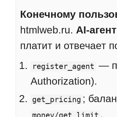
Конечному пользо
htmlweb.ru.
AI-агент
платит и отвечает 
— п
register_agent
Authorization).
; бала
get_pricing
.
money/get_limit