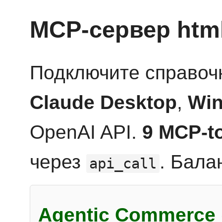
MCP-сервер htm
Подключите справоч
Claude Desktop
,
Win
OpenAI API.
9 MCP-t
через
. Бала
api_call
Agentic Commerce 