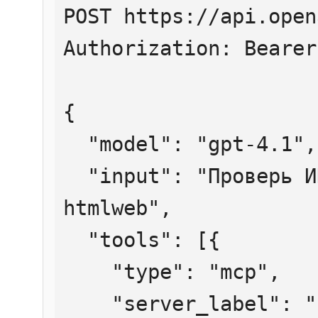
POST https://api.open
Authorization: Bearer
{

  "model": "gpt-4.1",

  "input": "Проверь ИНН 7707083893 через 
htmlweb",

  "tools": [{

    "type": "mcp",

    "server_label": "htmlweb",
