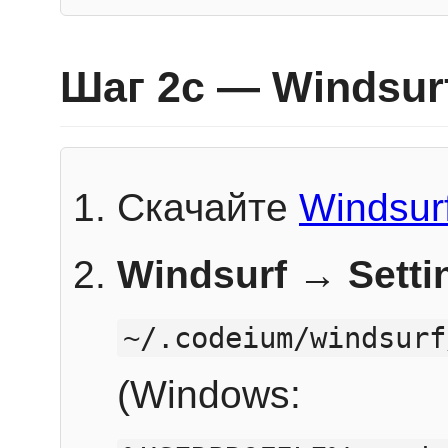
Шаг 2c — Windsur
Скачайте
Windsur
Windsurf → Sett
~/.codeium/windsurf
(Windows: