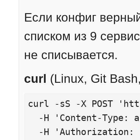
Если конфиг верный
списком из 9 сервис
не списывается.
curl
(Linux, Git Bas
curl -sS -X POST 'htt
  -H 'Content-Type: application/json' \

  -H 'Authorization: Bearer YOUR_API_KEY' \
