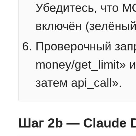
Убедитесь, что 
включён (зелёный
Проверочный запр
money/get_limit» 
затем api_call».
Шаг 2b — Claude 