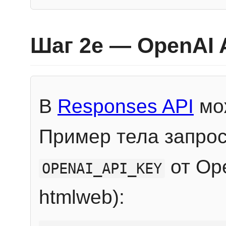
Шаг 2e — OpenAI 
В
Responses API
мож
Пример тела запрос
от Ope
OPENAI_API_KEY
htmlweb):