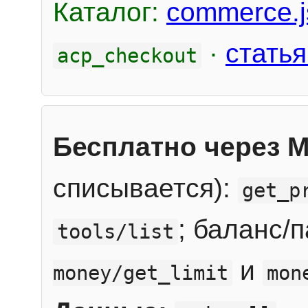
Каталог:
commerce.j
·
статья
acp_checkout
Бесплатно через 
списывается):
get_p
; баланс/
tools/list
и
money/get_limit
mon