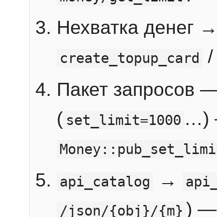
Нехватка денег 
create_topup_card
Пакет запросов 
(
…) 
set_limit=1000
Money::pub_set_limi
→
api_catalog
api
) —
/json/{obj}/{m}