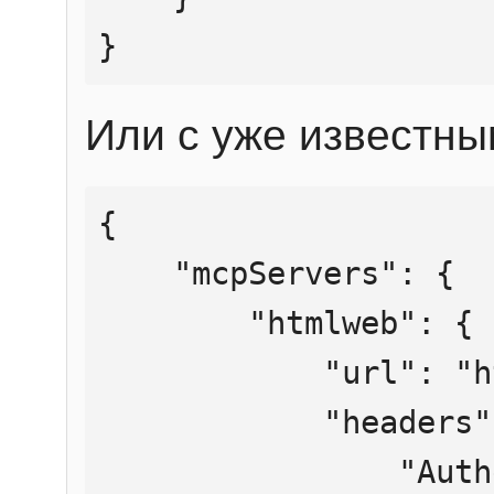
}
Или с уже известны
{

    "mcpServers": {

        "htmlweb": {

            "url": "https://mcp.htmlweb.ru/",

            "headers": {

                "Authorization": "Bearer 