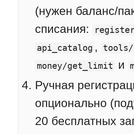
(нужен баланс/пак
списания:
registe
,
api_catalog
tools/
и
money/get_limit
Ручная регистра
опционально (под
20 бесплатных зап