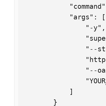
            "command": "npx",

            "args": [

                "-y",

                "supergateway",

                "--streamableHttp",

                "https://mcp.htmlweb.ru/",

                "--oauth2Bearer",

                "YOUR_API_KEY"

            ]

        }
