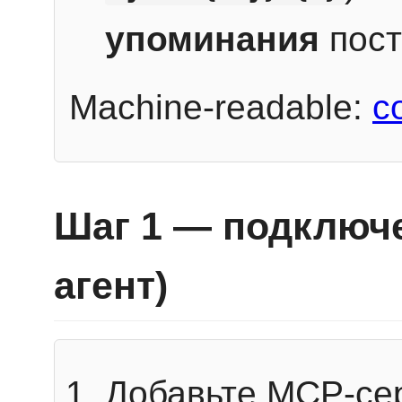
упоминания
пост
Machine-readable:
c
Шаг 1 — подключе
агент)
Добавьте MCP-се