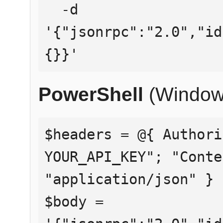
  -d 
'{"jsonrpc":"2.0","id
{}}'
PowerShell
(Window
$headers = @{ Authori
YOUR_API_KEY"; "Conte
"application/json" }

$body = 