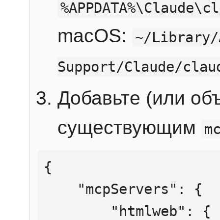
%APPDATA%\Claude\cl
macOS:
~/Library/
Support/Claude/clau
Добавьте (или об
существующим
m
{

    "mcpServers": {

        "htmlweb": {
