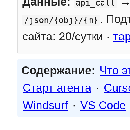
Данные:
→
api_call
. Под
/json/{obj}/{m}
сайта: 20/сутки ·
та
Содержание:
Что э
Старт агента
·
Curs
Windsurf
·
VS Code