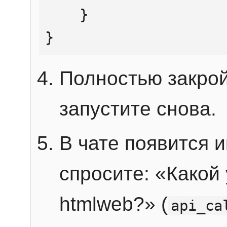
    }

}
Полностью закрой
запустите снова.
В чате появится 
спросите: «Какой
htmlweb?» (
api_ca