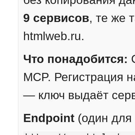
9 сервисов
, те же
htmlweb.ru.
Что понадобится:
C
MCP. Регистрация н
— ключ выдаёт сер
Endpoint
(один для 