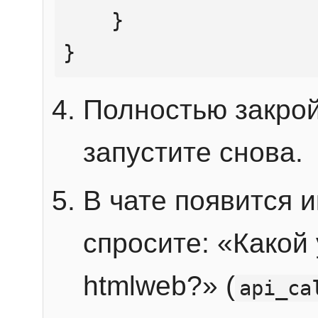
    }

}
Полностью закрой
запустите снова.
В чате появится 
спросите: «Какой
htmlweb?» (
api_ca