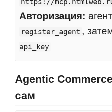
https://mcp.htmlweb.r
Авторизация:
агент
, зате
register_agent
api_key
Agentic Commerce
сам