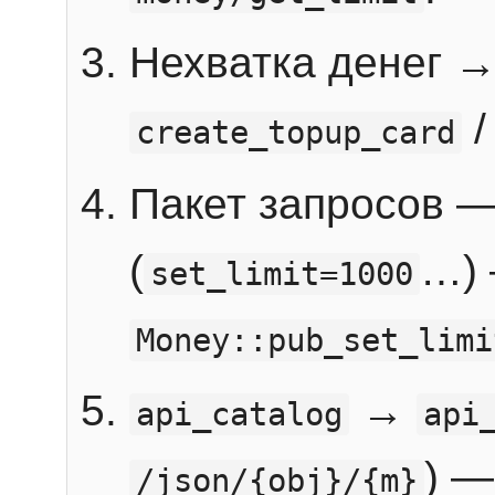
Нехватка денег 
create_topup_card
Пакет запросов 
(
…) 
set_limit=1000
Money::pub_set_limi
→
api_catalog
api
) —
/json/{obj}/{m}