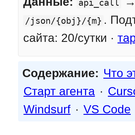
Данные:
→
api_call
. Под
/json/{obj}/{m}
сайта: 20/сутки ·
та
Содержание:
Что э
Старт агента
·
Curs
Windsurf
·
VS Code