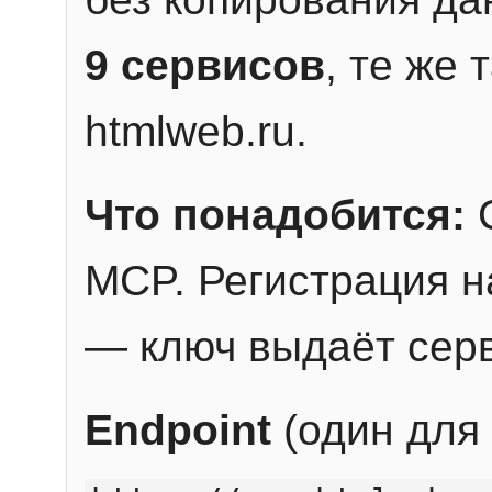
9 сервисов
, те же
htmlweb.ru.
Что понадобится:
C
MCP. Регистрация н
— ключ выдаёт сер
Endpoint
(один для 