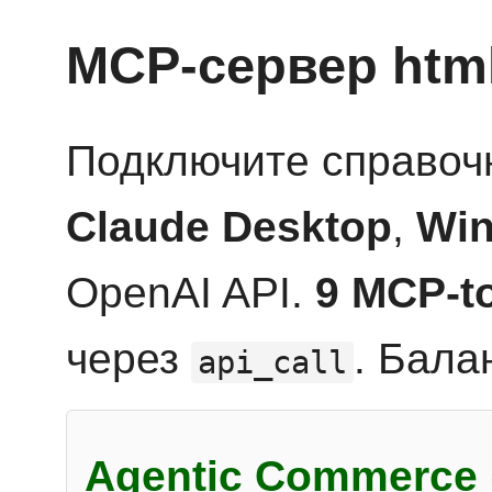
MCP-сервер htm
Подключите справоч
Claude Desktop
,
Win
OpenAI API.
9 MCP-t
через
. Бала
api_call
Agentic Commerce 