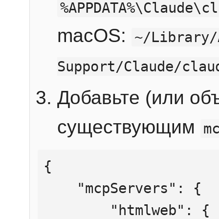
%APPDATA%\Claude\cl
macOS:
~/Library/
Support/Claude/clau
Добавьте (или об
существующим
m
{

    "mcpServers": {

        "htmlweb": {
