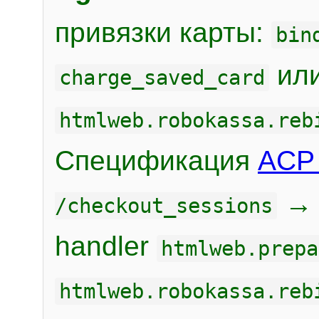
привязки карты:
bin
или
charge_saved_card
htmlweb.robokassa.reb
Спецификация
ACP 
/checkout_sessions
handler
htmlweb.prepa
htmlweb.robokassa.reb