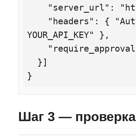
    "server_url": "https://mcp.htmlweb.ru/",

    "headers": { "Authorization": "Bearer 
YOUR_API_KEY" },

    "require_approval": "never"

  }]

}
Шаг 3 — проверка 