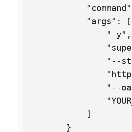
            "command": "npx",

            "args": [

                "-y",

                "supergateway",

                "--streamableHttp",

                "https://mcp.htmlweb.ru/",

                "--oauth2Bearer",

                "YOUR_API_KEY"

            ]

        }
