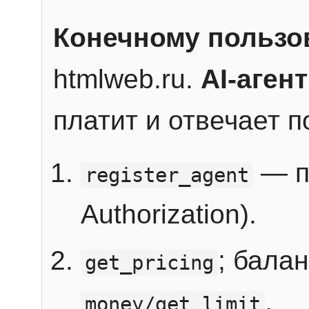
Конечному пользо
htmlweb.ru.
AI-агент
платит и отвечает 
— п
register_agent
Authorization).
; бала
get_pricing
.
money/get_limit