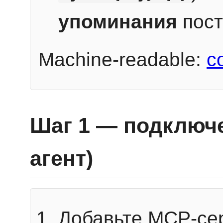
упоминания
пост
Machine-readable:
c
Шаг 1 — подключе
агент)
Добавьте MCP-се