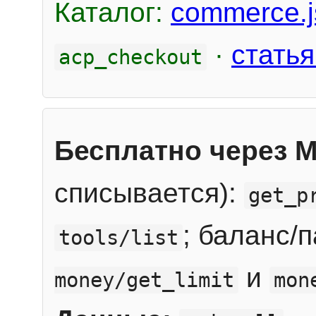
Каталог:
commerce.j
·
статья
acp_checkout
Бесплатно через 
списывается):
get_p
; баланс/
tools/list
и
money/get_limit
mon