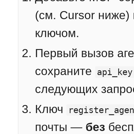
(см. Cursor ниже)
ключом.
Первый вызов аг
сохраните
api_key
следующих запро
Ключ
register_age
почты —
без
бесп