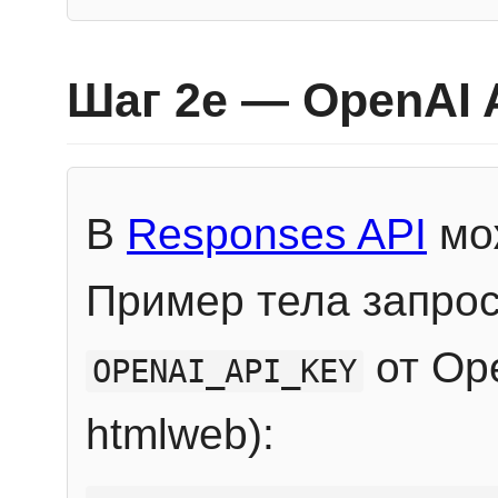
Шаг 2e — OpenAI 
В
Responses API
мож
Пример тела запрос
от Ope
OPENAI_API_KEY
htmlweb):