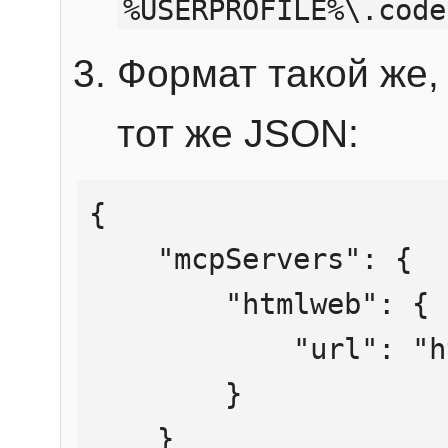
%USERPROFILE%\.code
Формат такой же, 
тот же JSON:
{

    "mcpServers": {

        "htmlweb": {

            "url": "https://mcp.htmlweb.ru/"

        }

    }
