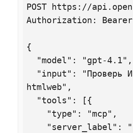
POST https://api.open
Authorization: Bearer
{

  "model": "gpt-4.1",

  "input": "Проверь ИНН 7707083893 через 
htmlweb",

  "tools": [{

    "type": "mcp",

    "server_label": "htmlweb",
