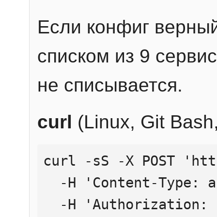
Если конфиг верный
списком из 9 сервис
не списывается.
curl
(Linux, Git Bas
curl -sS -X POST 'htt
  -H 'Content-Type: application/json' \

  -H 'Authorization: Bearer YOUR_API_KEY' \
