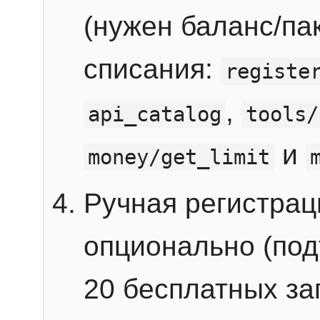
(нужен баланс/пак
списания:
registe
,
api_catalog
tools/
и
money/get_limit
Ручная регистра
опционально (под
20 бесплатных зап