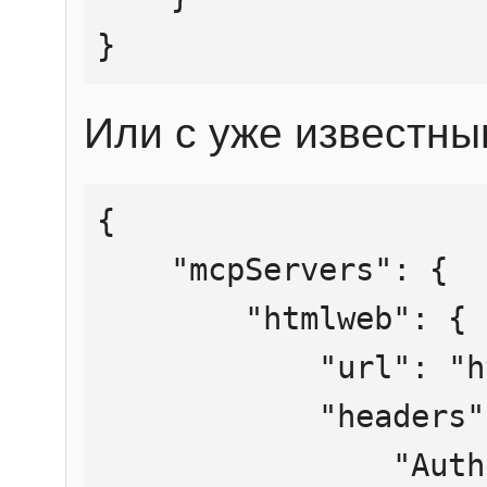
}
Или с уже известны
{

    "mcpServers": {

        "htmlweb": {

            "url": "https://mcp.htmlweb.ru/",

            "headers": {

                "Authorization": "Bearer 