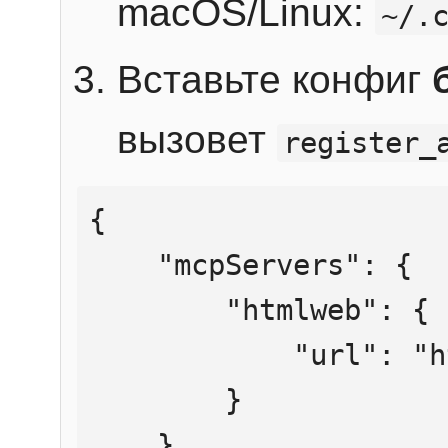
macOS/Linux:
~/.
Вставьте конфиг
вызовет
register_
{

    "mcpServers": {

        "htmlweb": {

            "url": "https://mcp.htmlweb.ru/"

        }

    }
