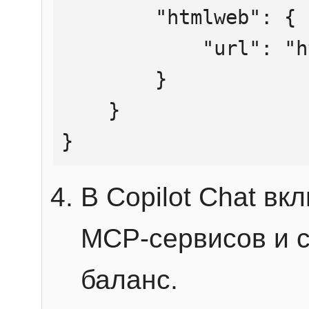
        "htmlweb": {

            "url": "https://mcp.htmlweb.ru/"

        }

    }

}
В Copilot Chat в
MCP-сервисов и 
баланс.