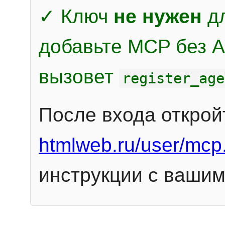
✓ Ключ
не нужен
дл
добавьте MCP без Au
вызовет
register_age
После входа открой
htmlweb.ru/user/mcp
инструкции с вашим