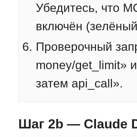
Убедитесь, что 
включён (зелёный
Проверочный запр
money/get_limit» 
затем api_call».
Шаг 2b — Claude 