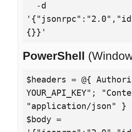
  -d 
'{"jsonrpc":"2.0","id
{}}'
PowerShell
(Window
$headers = @{ Authori
YOUR_API_KEY"; "Conte
"application/json" }

$body = 