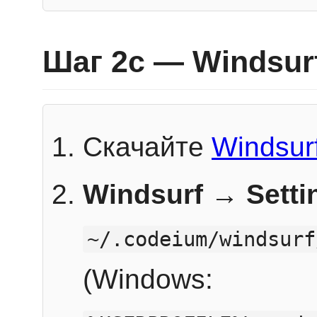
Шаг 2c — Windsur
Скачайте
Windsur
Windsurf → Sett
~/.codeium/windsurf
(Windows: