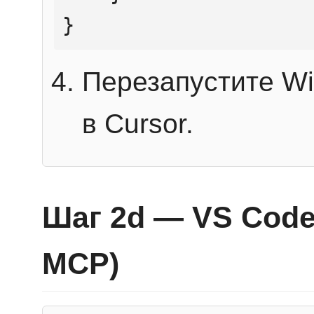
}
Перезапустите Wi
в Cursor.
Шаг 2d — VS Code 
MCP)