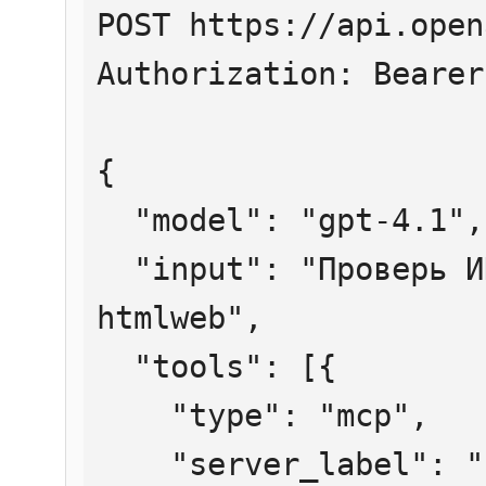
POST https://api.open
Authorization: Bearer
{

  "model": "gpt-4.1",

  "input": "Проверь ИНН 7707083893 через 
htmlweb",

  "tools": [{

    "type": "mcp",

    "server_label": "htmlweb",
