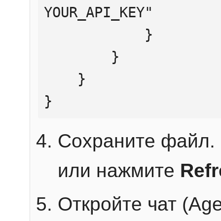
YOUR_API_KEY"

            }

        }

    }

}
Сохраните файл. 
или нажмите
Ref
Откройте чат (Age