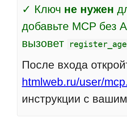
✓ Ключ
не нужен
дл
добавьте MCP без Au
вызовет
register_age
После входа открой
htmlweb.ru/user/mcp
инструкции с вашим