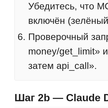
Убедитесь, что 
включён (зелёный
Проверочный запр
money/get_limit» 
затем api_call».
Шаг 2b — Claude 