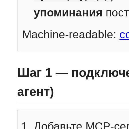
упоминания
пост
Machine-readable:
c
Шаг 1 — подключе
агент)
Добавьте MCP-се