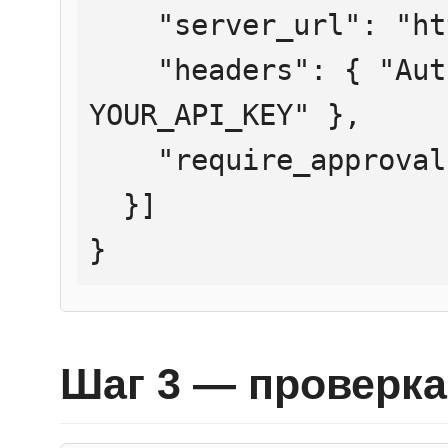
    "server_url": "https://mcp.htmlweb.ru/",

    "headers": { "Authorization": "Bearer 
YOUR_API_KEY" },

    "require_approval": "never"

  }]

}
Шаг 3 — проверка 