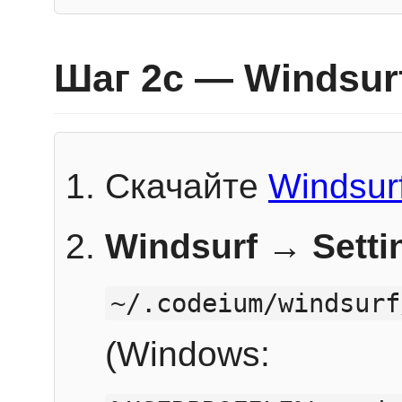
Шаг 2c — Windsur
Скачайте
Windsur
Windsurf → Sett
~/.codeium/windsurf
(Windows: