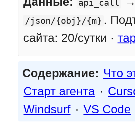
Данные:
→
api_call
. Под
/json/{obj}/{m}
сайта: 20/сутки ·
та
Содержание:
Что э
Старт агента
·
Curs
Windsurf
·
VS Code