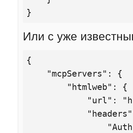
}
Или с уже известны
{

    "mcpServers": {

        "htmlweb": {

            "url": "https://mcp.htmlweb.ru/",

            "headers": {

                "Authorization": "Bearer 