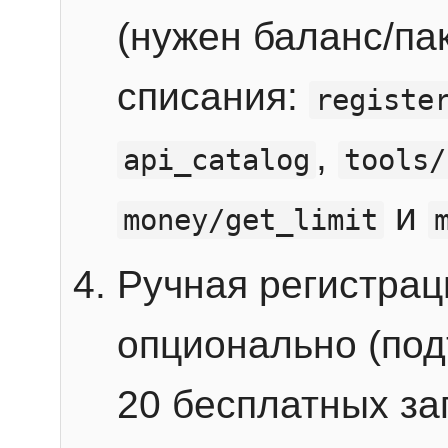
(нужен баланс/пак
списания:
registe
,
api_catalog
tools/
и
money/get_limit
Ручная регистра
опционально (под
20 бесплатных зап