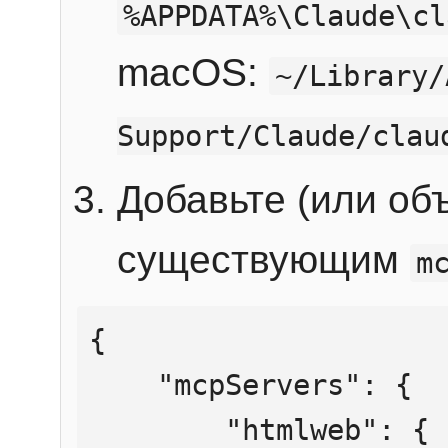
%APPDATA%\Claude\cl
macOS:
~/Library/
Support/Claude/clau
Добавьте (или об
существующим
m
{

    "mcpServers": {

        "htmlweb": {
