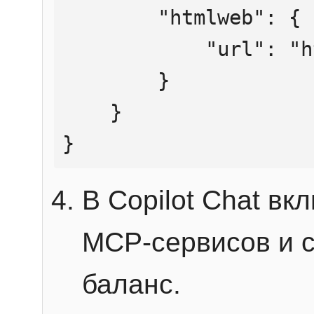
        "htmlweb": {

            "url": "https://mcp.htmlweb.ru/"

        }

    }

}
В Copilot Chat в
MCP-сервисов и 
баланс.