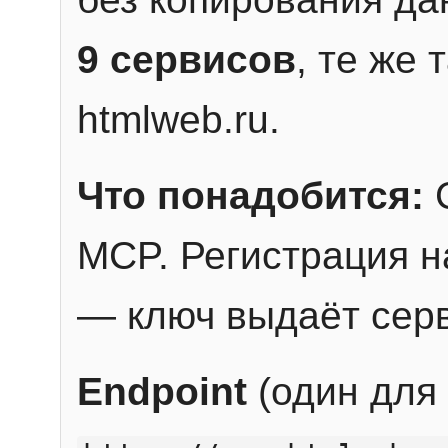
9 сервисов
, те же
htmlweb.ru.
Что понадобится:
C
MCP. Регистрация н
— ключ выдаёт сер
Endpoint
(один для 