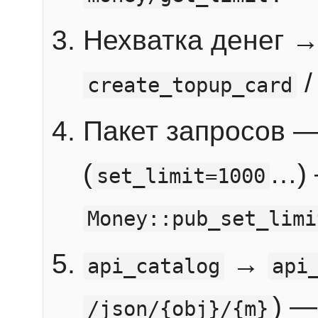
Нехватка денег 
create_topup_card
Пакет запросов 
(
…) 
set_limit=1000
Money::pub_set_limi
→
api_catalog
api
) —
/json/{obj}/{m}