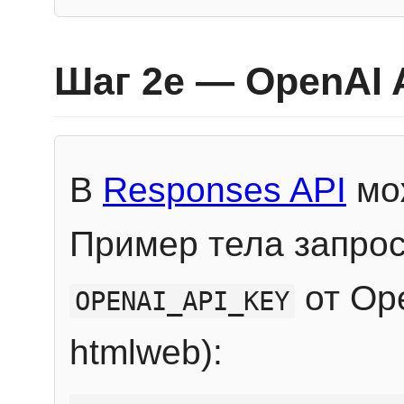
Шаг 2e — OpenAI 
В
Responses API
мож
Пример тела запрос
от Ope
OPENAI_API_KEY
htmlweb):