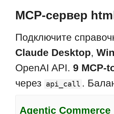
MCP-сервер htm
Подключите справоч
Claude Desktop
,
Win
OpenAI API.
9 MCP-t
через
. Бала
api_call
Agentic Commerce 