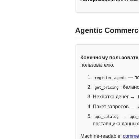
Agentic Commerc
Конечному пользоват
пользователю.
— по
register_agent
; балан
get_pricing
Нехватка денег →
Пакет запросов —
→
api_catalog
api_
поставщика данных
Machine-readable:
commer