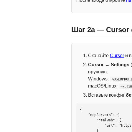
После входа откройте
ht
Шаг 2a — Cursor
Скачайте
Cursor
и в
Cursor → Settings
(
вручную:
Windows:
%USERPROF
macOS/Linux:
~/.cu
Вставьте конфиг
бе
{

    "mcpServers": {

        "htmlweb": {

            "url": "https://mcp.htmlweb.ru/"

        }
