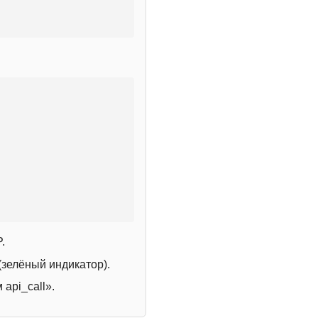
.
зелёный индикатор).
 api_call».