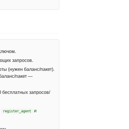
 ключом.
ющих запросов.
ты (нужен баланс/пакет).
 баланс/пакет —
 бесплатных запросов/
т
и
register_agent