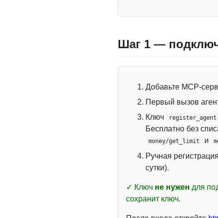
Шаг 1 — подключ
Добавьте MCP-сер
Первый вызов аген
Ключ
register_agent
Бесплатно без спи
и
money/get_limit
m
Ручная регистраци
сутки).
✓ Ключ
не нужен
для под
сохранит ключ.