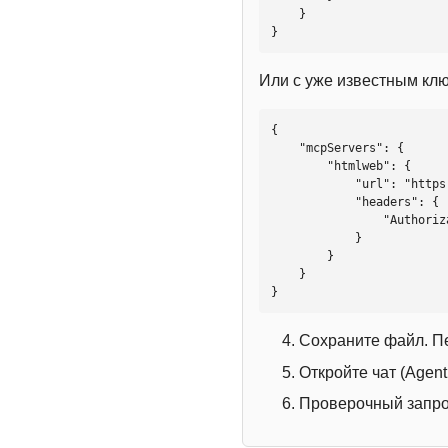
    }

}
Или с уже известным кл
{

    "mcpServers": {

        "htmlweb": {

            "url": "https://mcp.htmlweb.ru/",

            "headers": {

                "Authorization": "Bearer YOUR_API_KEY"

            }

        }

    }

}
Сохраните файл. П
Откройте чат (Agen
Проверочный запрос: