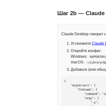
Шаг 2b — Claude
Claude Desktop говорит
Установите
Claude 
Откройте конфиг:
Windows:
%APPDATA%
macOS:
~/Library/A
Добавьте (или объ
{

    "mcpServers": {

        "htmlweb": {

            "command": "npx",

            "args": [

                "-y",
