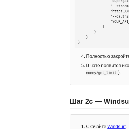
                "supergateway",

                "--streamableHttp",

                "https://mcp.htmlweb.ru/",

                "--oauth2Bearer",

                "YOUR_API_KEY"

            ]

        }

    }

}
Полностью закройте
В чате появится ик
).
money/get_limit
Шаг 2c — Windsu
Скачайте
Windsurf
.