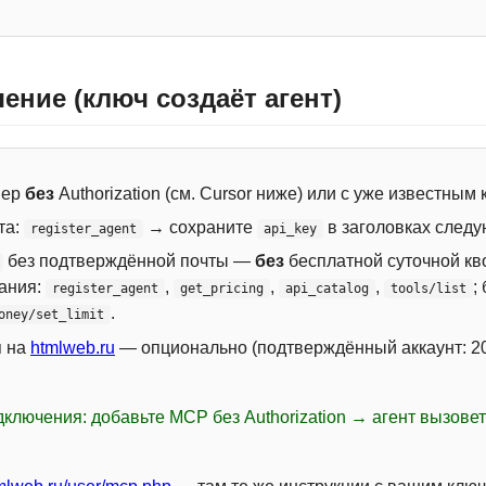
ение (ключ создаёт агент)
вер
без
Authorization (см. Cursor ниже) или с уже известным
та:
→ сохраните
в заголовках следу
register_agent
api_key
без подтверждённой почты —
без
бесплатной суточной кво
сания:
,
,
,
;
register_agent
get_pricing
api_catalog
tools/list
.
oney/set_limit
я на
htmlweb.ru
— опционально (подтверждённый аккаунт: 20
ключения: добавьте MCP без Authorization → агент вызове