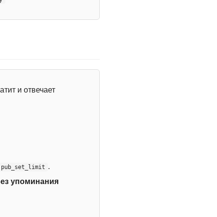
атит и отвечает
.
:pub_set_limit
без упоминания