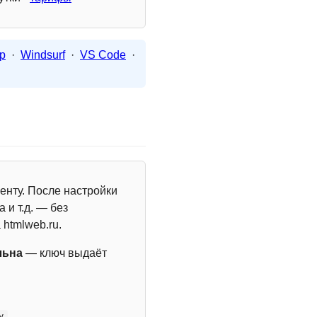
p
·
Windsurf
·
VS Code
·
енту. После настройки
 и т.д. — без
 htmlweb.ru.
льна
— ключ выдаёт
y