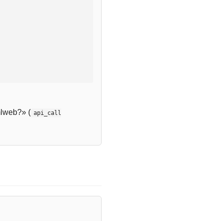
lweb?» (
api_call