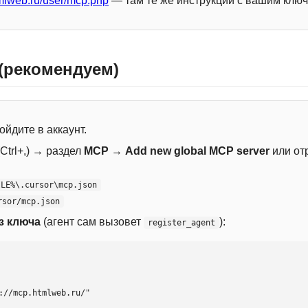
mlweb.ru/user/mcp.php
— там те же инструкции с вашим ключ
 (рекомендуем)
ойдите в аккаунт.
Ctrl+,) → раздел
MCP
→
Add new global MCP server
или от
ILE%\.cursor\mcp.json
rsor/mcp.json
з ключа
(агент сам вызовет
):
register_agent