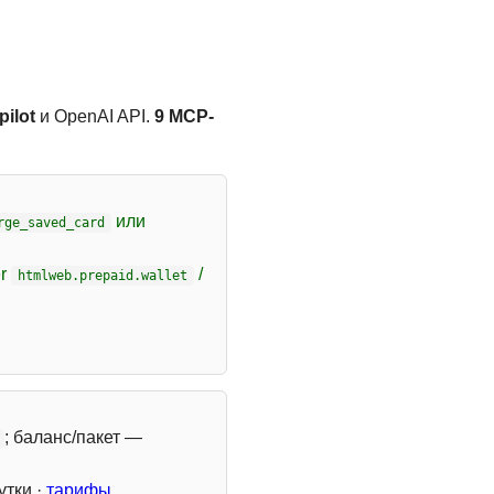
ilot
и OpenAI API.
9 MCP-
или
rge_saved_card
er
/
htmlweb.prepaid.wallet
; баланс/пакет —
утки ·
тарифы