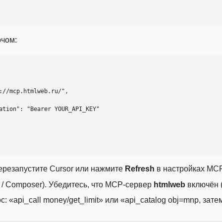
ючом:
ерезапустите Cursor или нажмите
Refresh
в настройках MCP
t / Composer). Убедитесь, что MCP-сервер
htmlweb
включён (
 «api_call money/get_limit» или «api_catalog obj=mnp, затем