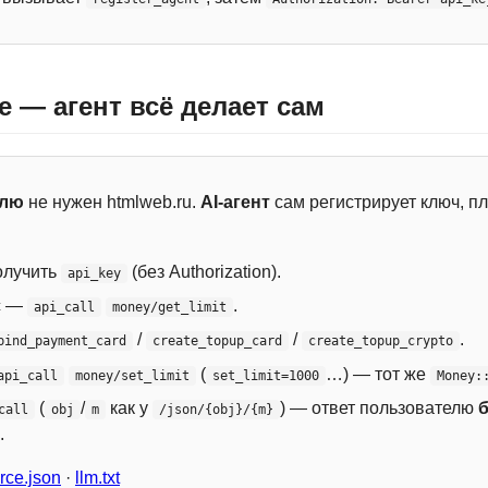
e — агент всё делает сам
елю
не нужен htmlweb.ru.
AI-агент
сам регистрирует ключ, пл
лучить
(без Authorization).
api_key
с —
.
api_call
money/get_limit
/
/
.
bind_payment_card
create_topup_card
create_topup_crypto
(
…) — тот же
api_call
money/set_limit
set_limit=1000
Money:
(
/
как у
) — ответ пользователю
call
obj
m
/json/{obj}/{m}
.
ce.json
·
llm.txt