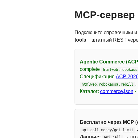
MCP-сервер 
Подключите справочники и
tools
+ штатный REST чер
Agentic Commerce (ACP
complete
htmlweb.robokass
Спецификация
ACP 2026
.
htmlweb.robokassa.rebill
Каталог:
commerce.json
·
Бесплатно через MCP
(
api_call money/get_limit
Данные:
→ шт
api_call