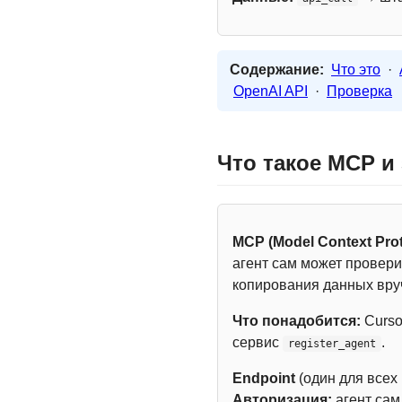
Содержание:
Что это
·
OpenAI API
·
Проверка
Что такое MCP и
MCP (Model Context Prot
агент сам может провери
копирования данных вру
Что понадобится:
Curso
сервис
.
register_agent
Endpoint
(один для всех
Авторизация:
агент са