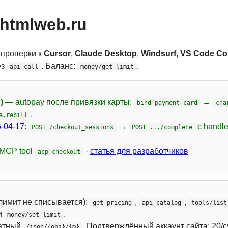
htmlweb.ru
 проверки к
Cursor
,
Claude Desktop
,
Windsurf
,
VS Code Cop
ез
. Баланс:
.
api_call
money/get_limit
)
— autopay после привязки карты:
→
bind_payment_card
cha
.
a.rebill
-04-17
:
→
с handl
POST /checkout_sessions
POST .../complete
 MCP tool
·
статья для разработчиков
acp_checkout
лимит не списывается):
,
,
get_pricing
api_catalog
tools/list
и
.
money/set_limit
атный
. Подтверждённый аккаунт сайта: 20/с
/json/{obj}/{m}