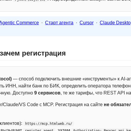
Agentic Commerce
·
Старт агента
·
Cursor
·
Claude Deskto
 зачем регистрация
ocol)
— способ подключить внешние «инструменты» к AI-аг
ть ИНН, найти банк по БИК, определить оператора телефона
чную. Доступно
9 сервисов
, те же тарифы, что REST API на
r/Claude/VS Code с MCP. Регистрация на сайте
не обязате
 клиентов):
https://mcp.htmlweb.ru/
м вызывает
, затем
register_agent
Authorization: Bearer api_ke