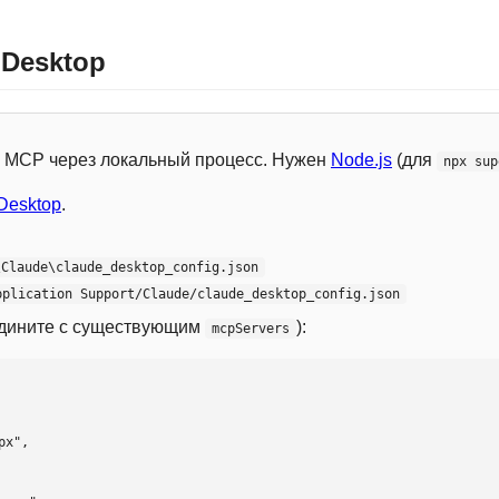
 Desktop
 с MCP через локальный процесс. Нужен
Node.js
(для
npx sup
Desktop
.
\Claude\claude_desktop_config.json
pplication Support/Claude/claude_desktop_config.json
едините с существующим
):
mcpServers