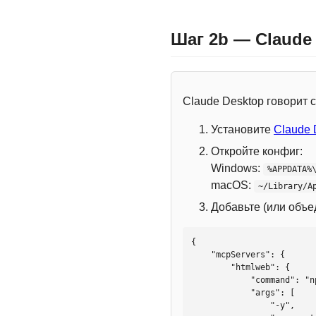
Шаг 2b — Claude
Claude Desktop говорит
Установите
Claude 
Откройте конфиг:
Windows:
%APPDATA%
macOS:
~/Library/A
Добавьте (или объ
{

    "mcpServers": {

        "htmlweb": {

            "command": "npx",

            "args": [

                "-y",
