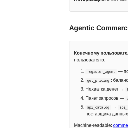
Agentic Commerc
Конечному пользоват
пользователю.
— по
register_agent
; балан
get_pricing
Нехватка денег →
Пакет запросов —
→
api_catalog
api_
поставщика данных
Machine-readable:
commer