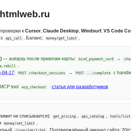
htmlweb.ru
 проверки к
Cursor
,
Claude Desktop
,
Windsurf
,
VS Code Cop
ез
. Баланс:
.
api_call
money/get_limit
)
— autopay после привязки карты:
→
bind_payment_card
cha
.
a.rebill
-04-17
:
→
с handl
POST /checkout_sessions
POST .../complete
 MCP tool
·
статья для разработчиков
acp_checkout
лимит не списывается):
,
,
get_pricing
api_catalog
tools/list
и
.
money/set_limit
атный
. Подтверждённый аккаунт сайта: 20/с
/json/{obj}/{m}