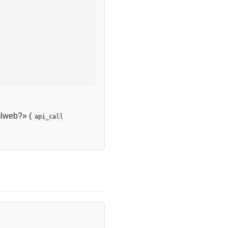
lweb?» (
api_call