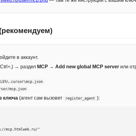
mlweb.ru/user/mcp.php
— там те же инструкции с вашим ключ
 (рекомендуем)
ойдите в аккаунт.
Ctrl+,) → раздел
MCP
→
Add new global MCP server
или от
ILE%\.cursor\mcp.json
rsor/mcp.json
з ключа
(агент сам вызовет
):
register_agent