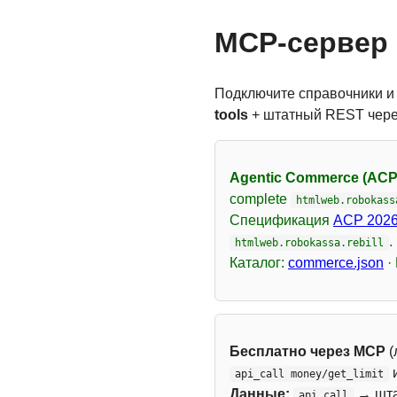
MCP-сервер 
Подключите справочники и
tools
+ штатный REST чер
Agentic Commerce (ACP
complete
htmlweb.robokass
Спецификация
ACP 2026
.
htmlweb.robokassa.rebill
Каталог:
commerce.json
·
Бесплатно через MCP
(
api_call money/get_limit
Данные:
→ шт
api_call