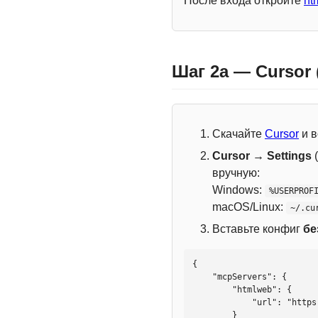
После входа откройте
ht
Шаг 2a — Cursor
Скачайте
Cursor
и в
Cursor → Settings
(
вручную:
Windows:
%USERPROF
macOS/Linux:
~/.cu
Вставьте конфиг
бе
{

    "mcpServers": {

        "htmlweb": {

            "url": "https://mcp.htmlweb.ru/"

        }
