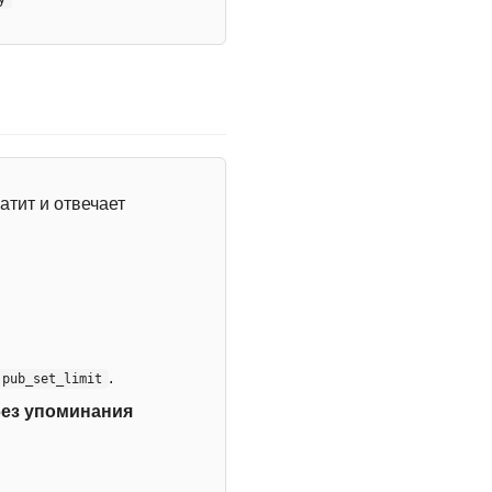
атит и отвечает
.
:pub_set_limit
без упоминания