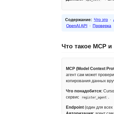
Содержание:
Что это
·
OpenAI API
·
Проверка
Что такое MCP и
MCP (Model Context Prot
агент сам может провери
копирования данных вру
Что понадобится:
Curso
сервис
.
register_agent
Endpoint
(один для всех
Авторизация:
агент са