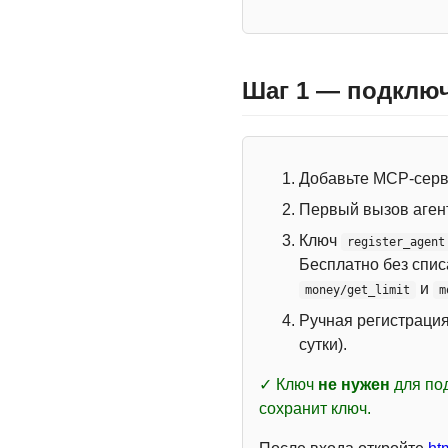
Шаг 1 — подключ
Добавьте MCP-сер
Первый вызов аген
Ключ
register_agent
Бесплатно без спи
и
money/get_limit
m
Ручная регистраци
сутки).
✓ Ключ
не нужен
для под
сохранит ключ.