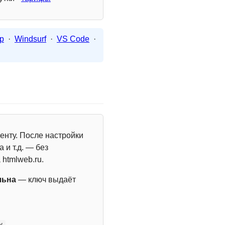
p
·
Windsurf
·
VS Code
·
енту. После настройки
 и т.д. — без
 htmlweb.ru.
льна
— ключ выдаёт
y