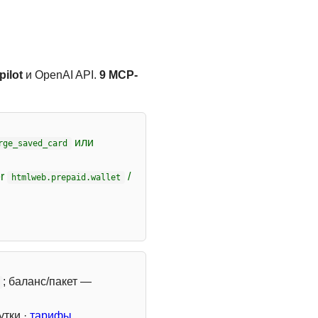
ilot
и OpenAI API.
9 MCP-
или
rge_saved_card
er
/
htmlweb.prepaid.wallet
; баланс/пакет —
утки ·
тарифы