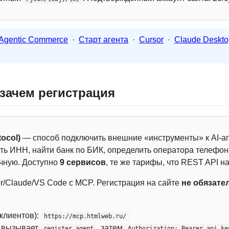
Agentic Commerce
·
Старт агента
·
Cursor
·
Claude Deskto
 зачем регистрация
ocol)
— способ подключить внешние «инструменты» к AI-аг
ть ИНН, найти банк по БИК, определить оператора телефона
чную. Доступно
9 сервисов
, те же тарифы, что REST API на
r/Claude/VS Code с MCP. Регистрация на сайте
не обязате
 клиентов):
https://mcp.htmlweb.ru/
м вызывает
, затем
register_agent
Authorization: Bearer api_ke