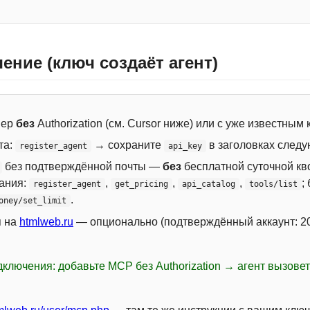
ение (ключ создаёт агент)
вер
без
Authorization (см. Cursor ниже) или с уже известным
та:
→ сохраните
в заголовках следу
register_agent
api_key
без подтверждённой почты —
без
бесплатной суточной кво
сания:
,
,
,
;
register_agent
get_pricing
api_catalog
tools/list
.
oney/set_limit
я на
htmlweb.ru
— опционально (подтверждённый аккаунт: 20
ключения: добавьте MCP без Authorization → агент вызове