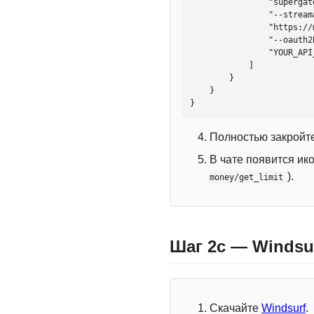
                "supergateway",

                "--streamableHttp",

                "https://mcp.htmlweb.ru/",

                "--oauth2Bearer",

                "YOUR_API_KEY"

            ]

        }

    }

}
Полностью закройте
В чате появится ик
).
money/get_limit
Шаг 2c — Windsu
Скачайте
Windsurf
.