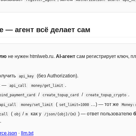
e — агент всё делает сам
елю
не нужен htmlweb.ru.
AI-агент
сам регистрирует ключ, пл
лучить
(без Authorization).
api_key
с —
.
api_call
money/get_limit
/
/
.
bind_payment_card
create_topup_card
create_topup_crypto
(
…) — тот же
api_call
money/set_limit
set_limit=1000
Money:
(
/
как у
) — ответ пользователю
call
obj
m
/json/{obj}/{m}
.
ce.json
·
llm.txt