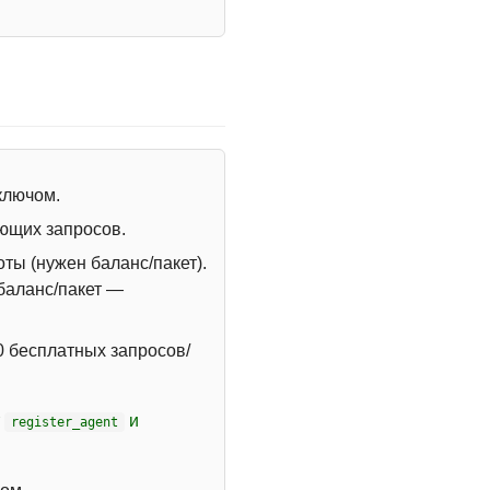
 ключом.
ющих запросов.
ты (нужен баланс/пакет).
 баланс/пакет —
 бесплатных запросов/
т
и
register_agent