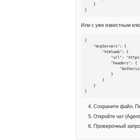
    }

}
Или с уже известным кл
{

    "mcpServers": {

        "htmlweb": {

            "url": "https://mcp.htmlweb.ru/",

            "headers": {

                "Authorization": "Bearer YOUR_API_KEY"

            }

        }

    }

}
Сохраните файл. П
Откройте чат (Agen
Проверочный запрос: