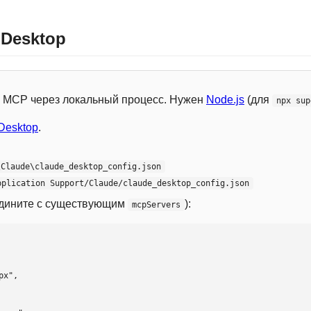
 Desktop
 с MCP через локальный процесс. Нужен
Node.js
(для
npx sup
Desktop
.
\Claude\claude_desktop_config.json
pplication Support/Claude/claude_desktop_config.json
едините с существующим
):
mcpServers