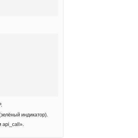
.
зелёный индикатор).
 api_call».