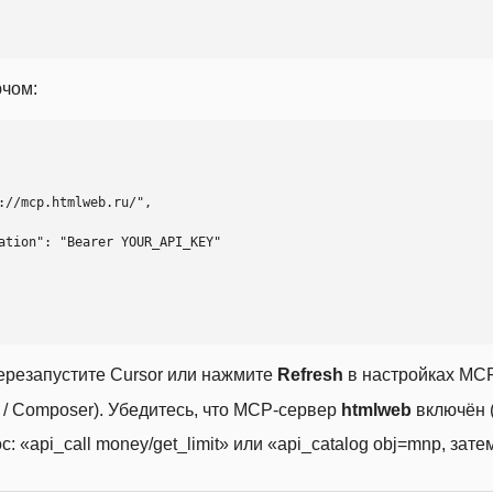
ючом:
ерезапустите Cursor или нажмите
Refresh
в настройках MCP
t / Composer). Убедитесь, что MCP-сервер
htmlweb
включён (
 «api_call money/get_limit» или «api_catalog obj=mnp, затем