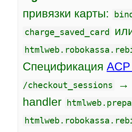
привязки карты:
bin
или
charge_saved_card
htmlweb.robokassa.reb
Спецификация
ACP 
/checkout_sessions
handler
htmlweb.prepa
htmlweb.robokassa.reb