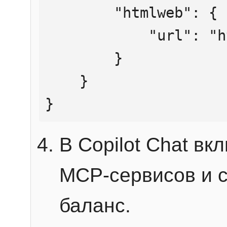
        "htmlweb": {

            "url": "https://mcp.htmlweb.ru/"

        }

    }

}
В Copilot Chat в
MCP-сервисов и 
баланс.