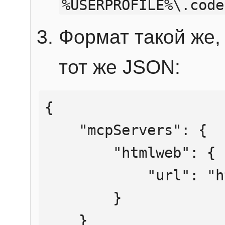
%USERPROFILE%\.code
Формат такой же, 
тот же JSON:
{

    "mcpServers": {

        "htmlweb": {

            "url": "https://mcp.htmlweb.ru/"

        }

    }
