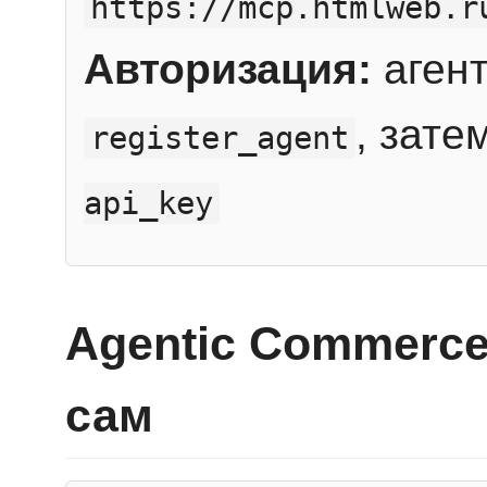
https://mcp.htmlweb.r
Авторизация:
агент
, зате
register_agent
api_key
Agentic Commerce
сам