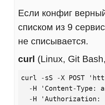
Если конфиг верный
списком из 9 сервис
не списывается.
curl
(Linux, Git Bas
curl -sS -X POST 'htt
  -H 'Content-Type: application/json' \

  -H 'Authorization: Bearer YOUR_API_KEY' \
