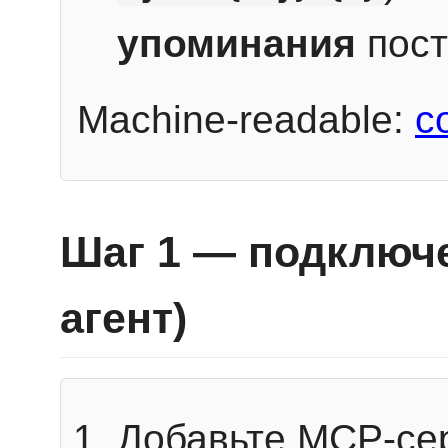
упоминания
пост
Machine-readable:
c
Шаг 1 — подключе
агент)
Добавьте MCP-се