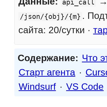
Данные:
→
api_call
. Под
/json/{obj}/{m}
сайта: 20/сутки ·
та
Содержание:
Что э
Старт агента
·
Curs
Windsurf
·
VS Code