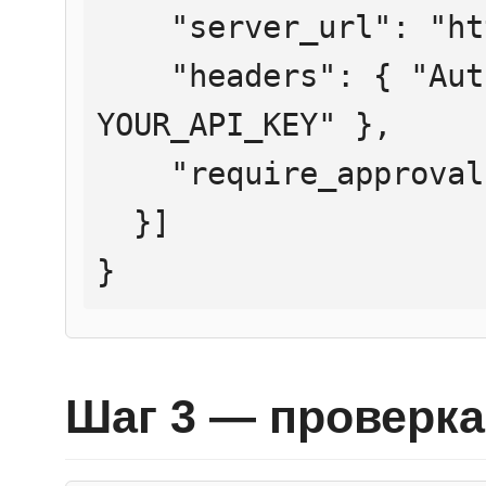
    "server_url": "https://mcp.htmlweb.ru/",

    "headers": { "Authorization": "Bearer 
YOUR_API_KEY" },

    "require_approval": "never"

  }]

}
Шаг 3 — проверка 