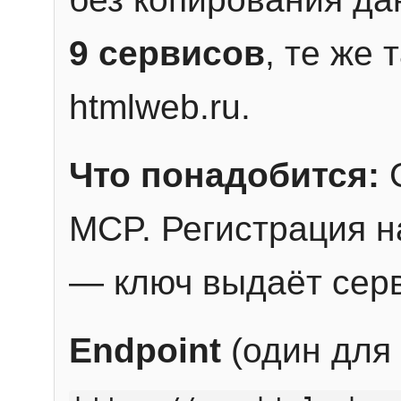
9 сервисов
, те же
htmlweb.ru.
Что понадобится:
C
MCP. Регистрация н
— ключ выдаёт сер
Endpoint
(один для 