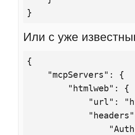
}
Или с уже известны
{

    "mcpServers": {

        "htmlweb": {

            "url": "https://mcp.htmlweb.ru/",

            "headers": {

                "Authorization": "Bearer 