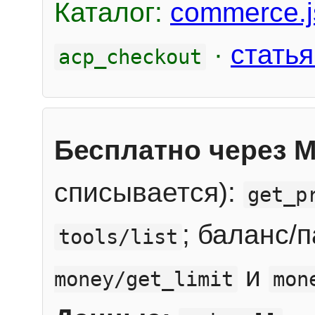
Каталог:
commerce.j
·
статья
acp_checkout
Бесплатно через 
списывается):
get_p
; баланс/
tools/list
и
money/get_limit
mon