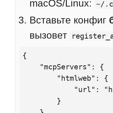
macOS/Linux:
~/.
Вставьте конфиг
вызовет
register_
{

    "mcpServers": {

        "htmlweb": {

            "url": "https://mcp.htmlweb.ru/"

        }

    }
