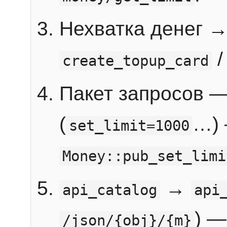
Нехватка денег 
create_topup_card
Пакет запросов 
(
…) 
set_limit=1000
Money::pub_set_limi
→
api_catalog
api
) —
/json/{obj}/{m}