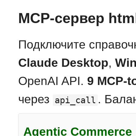
MCP-сервер htm
Подключите справоч
Claude Desktop
,
Win
OpenAI API.
9 MCP-t
через
. Бала
api_call
Agentic Commerce 