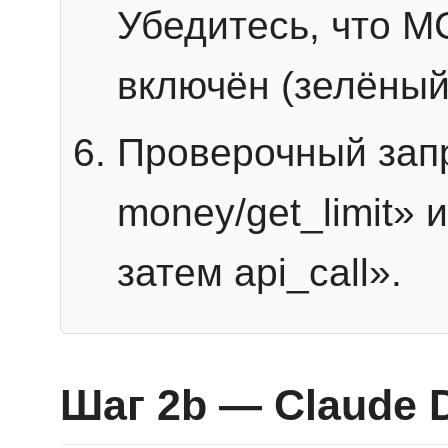
Убедитесь, что 
включён (зелёный
Проверочный запр
money/get_limit» 
затем api_call».
Шаг 2b — Claude 