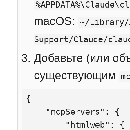
%APPDATA%\Claude\cl
macOS:
~/Library/
Support/Claude/clau
Добавьте (или об
существующим
m
{

    "mcpServers": {

        "htmlweb": {
