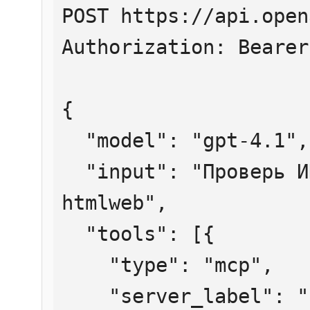
POST https://api.open
Authorization: Bearer
{

  "model": "gpt-4.1",

  "input": "Проверь ИНН 7707083893 через 
htmlweb",

  "tools": [{

    "type": "mcp",

    "server_label": "htmlweb",
