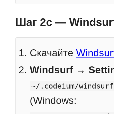
Шаг 2c — Windsur
Скачайте
Windsur
Windsurf → Sett
~/.codeium/windsurf
(Windows: