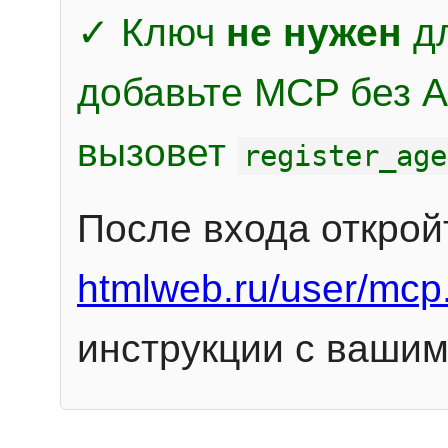
✓ Ключ
не нужен
дл
добавьте MCP без Au
вызовет
register_age
После входа открой
htmlweb.ru/user/mcp
инструкции с вашим