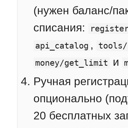
(нужен баланс/пак
списания:
registe
,
api_catalog
tools/
и
money/get_limit
Ручная регистра
опционально (под
20 бесплатных зап