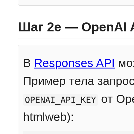
Шаг 2e — OpenAI 
В
Responses API
мож
Пример тела запрос
от Ope
OPENAI_API_KEY
htmlweb):