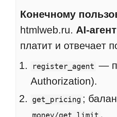
Конечному пользо
htmlweb.ru.
AI-агент
платит и отвечает 
— п
register_agent
Authorization).
; бала
get_pricing
.
money/get_limit