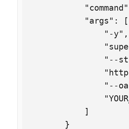
            "command": "npx",

            "args": [

                "-y",

                "supergateway",

                "--streamableHttp",

                "https://mcp.htmlweb.ru/",

                "--oauth2Bearer",

                "YOUR_API_KEY"

            ]

        }
