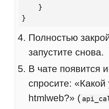
    }

}
Полностью закрой
запустите снова.
В чате появится 
спросите: «Какой
htmlweb?» (
api_ca