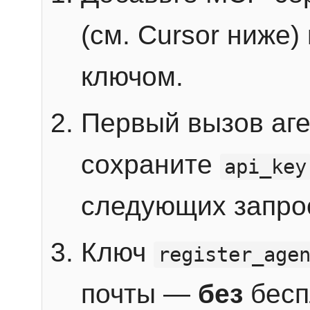
(см. Cursor ниже)
ключом.
Первый вызов аг
сохраните
api_key
следующих запро
Ключ
register_age
почты —
без
бесп