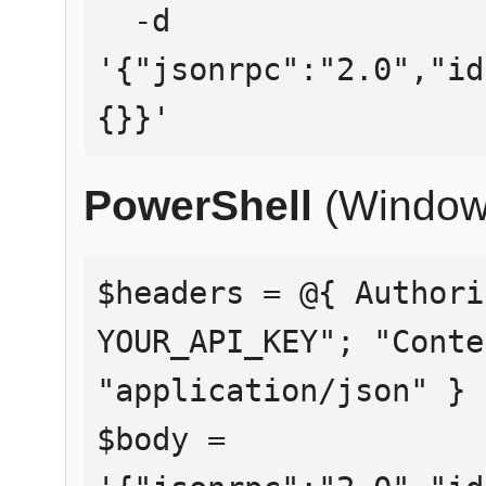
  -d 
'{"jsonrpc":"2.0","id
{}}'
PowerShell
(Window
$headers = @{ Authori
YOUR_API_KEY"; "Conte
"application/json" }

$body = 