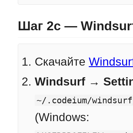
Шаг 2c — Windsur
Скачайте
Windsur
Windsurf → Sett
~/.codeium/windsurf
(Windows: