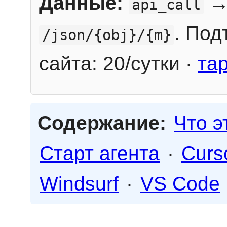
Данные:
→
api_call
. Под
/json/{obj}/{m}
сайта: 20/сутки ·
та
Содержание:
Что э
Старт агента
·
Curs
Windsurf
·
VS Code