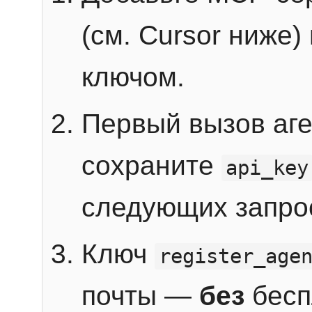
(см. Cursor ниже)
ключом.
Первый вызов аг
сохраните
api_key
следующих запро
Ключ
register_age
почты —
без
бесп