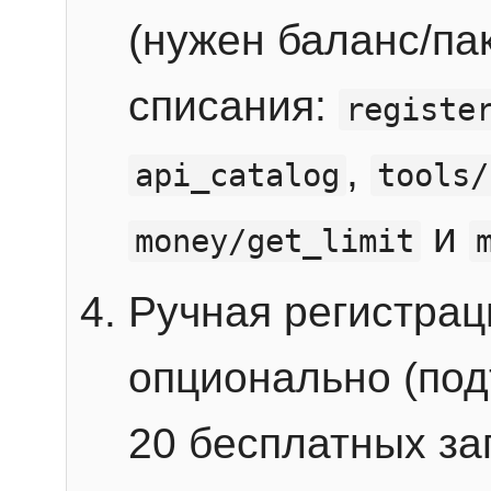
(нужен баланс/пак
списания:
registe
,
api_catalog
tools/
и
money/get_limit
Ручная регистра
опционально (под
20 бесплатных зап