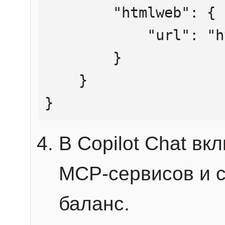
        "htmlweb": {

            "url": "https://mcp.htmlweb.ru/"

        }

    }

}
В Copilot Chat в
MCP-сервисов и 
баланс.