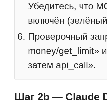
Убедитесь, что 
включён (зелёный
Проверочный запр
money/get_limit» 
затем api_call».
Шаг 2b — Claude 