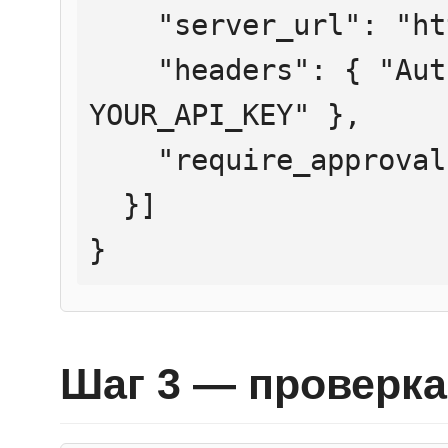
    "server_url": "https://mcp.htmlweb.ru/",

    "headers": { "Authorization": "Bearer 
YOUR_API_KEY" },

    "require_approval": "never"

  }]

}
Шаг 3 — проверка 