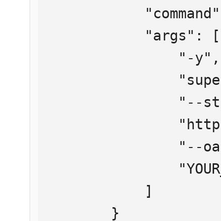
            "command": "npx",

            "args": [

                "-y",

                "supergateway",

                "--streamableHttp",

                "https://mcp.htmlweb.ru/",

                "--oauth2Bearer",

                "YOUR_API_KEY"

            ]

        }
