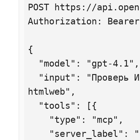
POST https://api.open
Authorization: Bearer
{

  "model": "gpt-4.1",

  "input": "Проверь ИНН 7707083893 через 
htmlweb",

  "tools": [{

    "type": "mcp",

    "server_label": "htmlweb",
