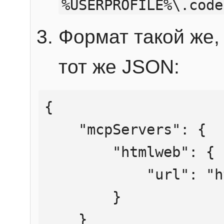
%USERPROFILE%\.code
Формат такой же, 
тот же JSON:
{

    "mcpServers": {

        "htmlweb": {

            "url": "https://mcp.htmlweb.ru/"

        }

    }
