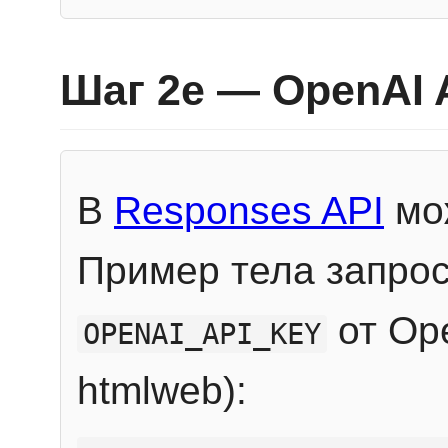
Шаг 2e — OpenAI 
В
Responses API
мож
Пример тела запрос
от Ope
OPENAI_API_KEY
htmlweb):