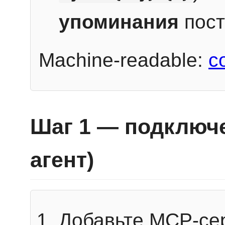
упоминания
пост
Machine-readable:
c
Шаг 1 — подключе
агент)
Добавьте MCP-се