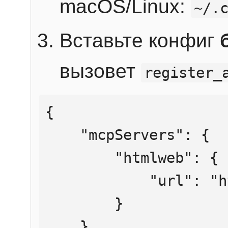
macOS/Linux:
~/.
Вставьте конфиг
вызовет
register_
{

    "mcpServers": {

        "htmlweb": {

            "url": "https://mcp.htmlweb.ru/"

        }

    }
