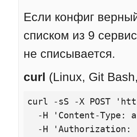
Если конфиг верный
списком из 9 сервис
не списывается.
curl
(Linux, Git Bas
curl -sS -X POST 'htt
  -H 'Content-Type: application/json' \

  -H 'Authorization: Bearer YOUR_API_KEY' \
