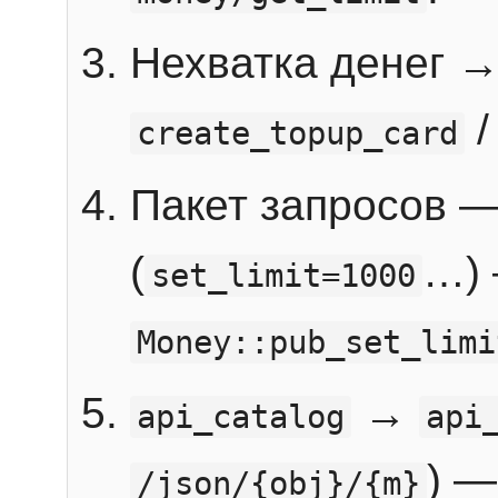
Нехватка денег 
create_topup_card
Пакет запросов 
(
…) 
set_limit=1000
Money::pub_set_limi
→
api_catalog
api
) —
/json/{obj}/{m}