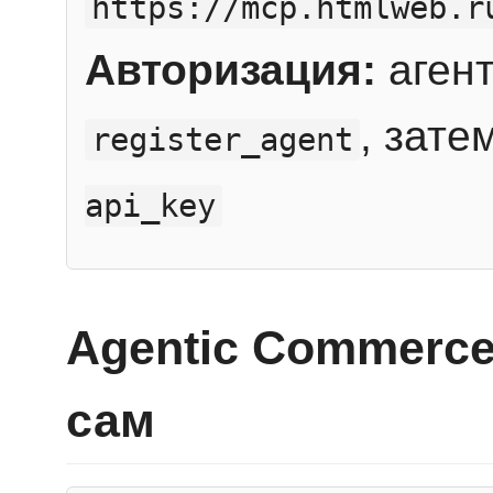
https://mcp.htmlweb.r
Авторизация:
агент
, зате
register_agent
api_key
Agentic Commerce
сам