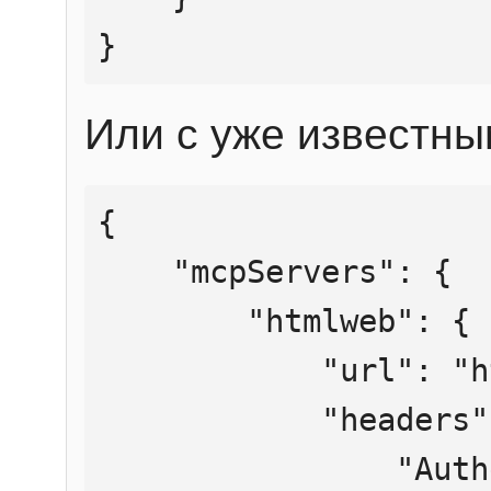
}
Или с уже известны
{

    "mcpServers": {

        "htmlweb": {

            "url": "https://mcp.htmlweb.ru/",

            "headers": {

                "Authorization": "Bearer 