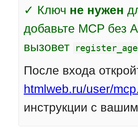
✓ Ключ
не нужен
дл
добавьте MCP без Au
вызовет
register_age
После входа открой
htmlweb.ru/user/mcp
инструкции с вашим