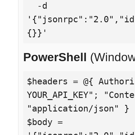
  -d 
'{"jsonrpc":"2.0","id
{}}'
PowerShell
(Window
$headers = @{ Authori
YOUR_API_KEY"; "Conte
"application/json" }

$body = 