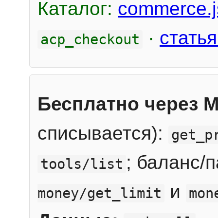
Каталог:
commerce.j
·
статья
acp_checkout
Бесплатно через 
списывается):
get_p
; баланс/
tools/list
и
money/get_limit
mon