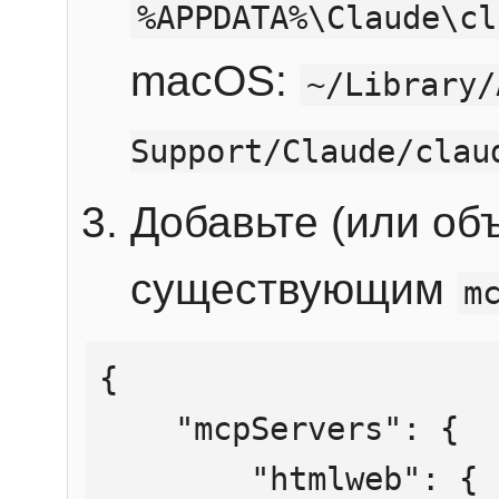
%APPDATA%\Claude\cl
macOS:
~/Library/
Support/Claude/clau
Добавьте (или об
существующим
m
{

    "mcpServers": {

        "htmlweb": {
