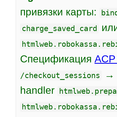
привязки карты:
bin
или
charge_saved_card
htmlweb.robokassa.reb
Спецификация
ACP 
/checkout_sessions
handler
htmlweb.prepa
htmlweb.robokassa.reb