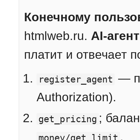
Конечному пользо
htmlweb.ru.
AI-агент
платит и отвечает 
— п
register_agent
Authorization).
; бала
get_pricing
.
money/get_limit