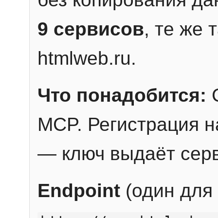
9 сервисов
, те же
htmlweb.ru.
Что понадобится:
C
MCP. Регистрация н
— ключ выдаёт сер
Endpoint
(один для 