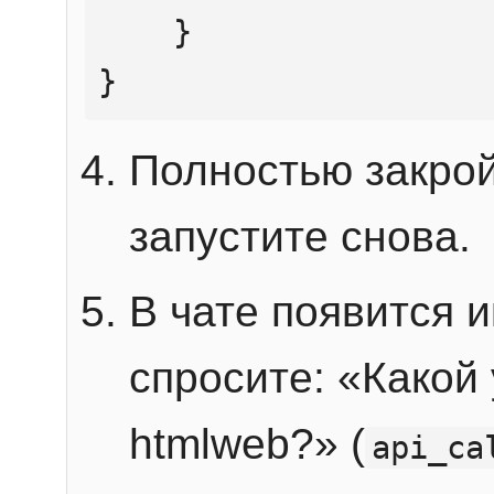
    }

}
Полностью закрой
запустите снова.
В чате появится 
спросите: «Какой
htmlweb?» (
api_ca