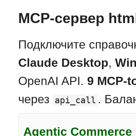
MCP-сервер htm
Подключите справоч
Claude Desktop
,
Win
OpenAI API.
9 MCP-t
через
. Бала
api_call
Agentic Commerce 