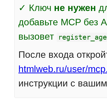
✓ Ключ
не нужен
дл
добавьте MCP без Au
вызовет
register_age
После входа открой
htmlweb.ru/user/mcp
инструкции с вашим