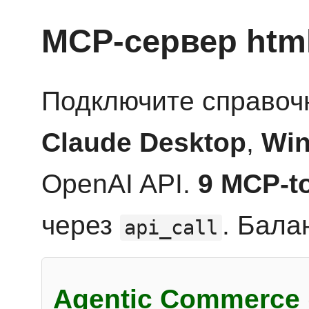
MCP-сервер htm
Подключите справоч
Claude Desktop
,
Win
OpenAI API.
9 MCP-t
через
. Бала
api_call
Agentic Commerce 