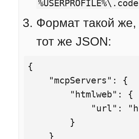
%USERPROFILE%\.code
Формат такой же, 
тот же JSON:
{

    "mcpServers": {

        "htmlweb": {

            "url": "https://mcp.htmlweb.ru/"

        }

    }
