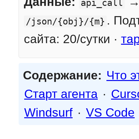
Данные:
→
api_call
. Под
/json/{obj}/{m}
сайта: 20/сутки ·
та
Содержание:
Что э
Старт агента
·
Curs
Windsurf
·
VS Code