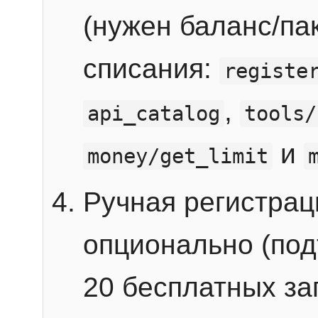
(нужен баланс/пак
списания:
registe
,
api_catalog
tools/
и
money/get_limit
Ручная регистра
опционально (под
20 бесплатных зап