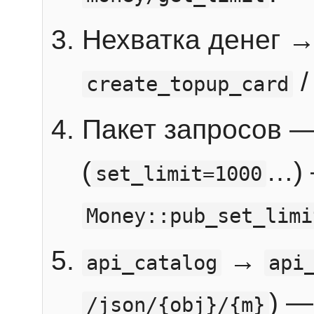
Нехватка денег 
create_topup_card
Пакет запросов 
(
…) 
set_limit=1000
Money::pub_set_limi
→
api_catalog
api
) —
/json/{obj}/{m}