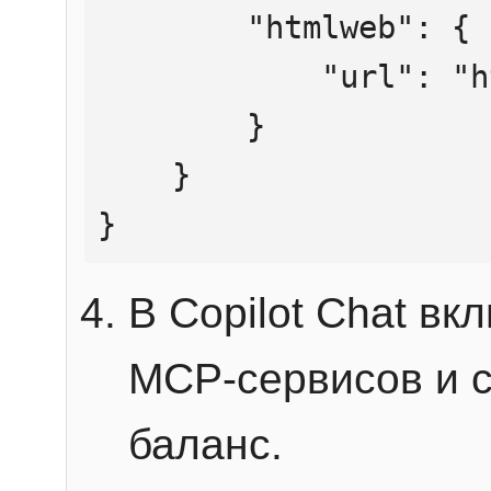
        "htmlweb": {

            "url": "https://mcp.htmlweb.ru/"

        }

    }

}
В Copilot Chat в
MCP-сервисов и 
баланс.