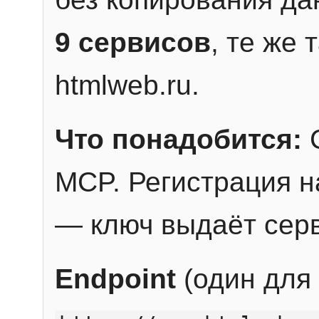
9 сервисов
, те же
htmlweb.ru.
Что понадобится:
C
MCP. Регистрация н
— ключ выдаёт сер
Endpoint
(один для 