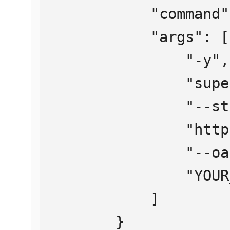
            "command": "npx",

            "args": [

                "-y",

                "supergateway",

                "--streamableHttp",

                "https://mcp.htmlweb.ru/",

                "--oauth2Bearer",

                "YOUR_API_KEY"

            ]

        }
