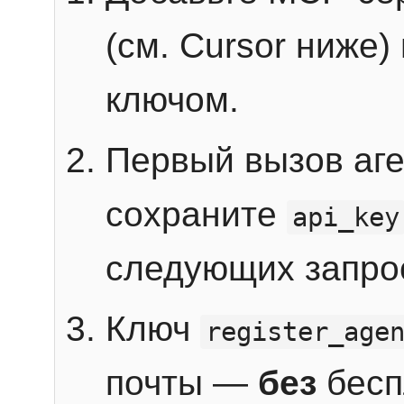
(см. Cursor ниже)
ключом.
Первый вызов аг
сохраните
api_key
следующих запро
Ключ
register_age
почты —
без
бесп