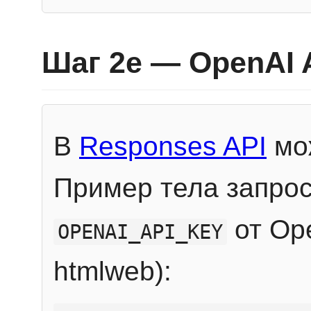
Шаг 2e — OpenAI 
В
Responses API
мож
Пример тела запрос
от Ope
OPENAI_API_KEY
htmlweb):