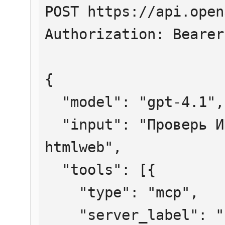
POST https://api.open
Authorization: Bearer
{

  "model": "gpt-4.1",

  "input": "Проверь ИНН 7707083893 через 
htmlweb",

  "tools": [{

    "type": "mcp",

    "server_label": "htmlweb",
