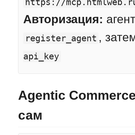
https://mcp.htmlweb.r
Авторизация:
агент
, зате
register_agent
api_key
Agentic Commerce
сам