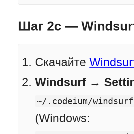
Шаг 2c — Windsur
Скачайте
Windsur
Windsurf → Sett
~/.codeium/windsurf
(Windows: