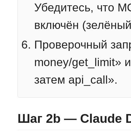
Убедитесь, что 
включён (зелёный
Проверочный запр
money/get_limit» 
затем api_call».
Шаг 2b — Claude 