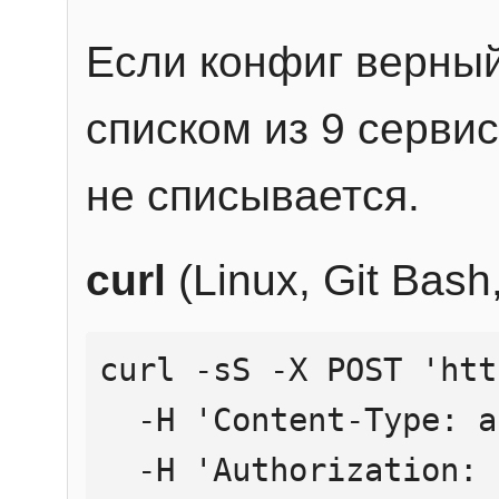
Если конфиг верный
списком из 9 сервис
не списывается.
curl
(Linux, Git Bas
curl -sS -X POST 'htt
  -H 'Content-Type: application/json' \

  -H 'Authorization: Bearer YOUR_API_KEY' \
