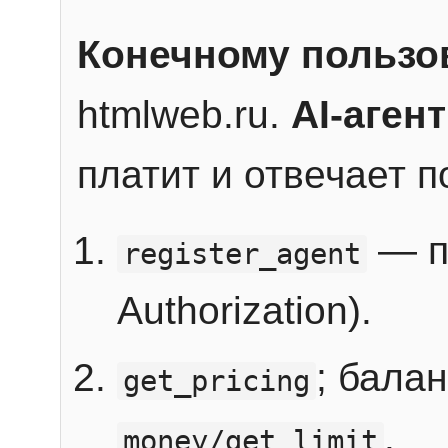
Конечному пользо
htmlweb.ru.
AI-агент
платит и отвечает 
— п
register_agent
Authorization).
; бала
get_pricing
.
money/get_limit