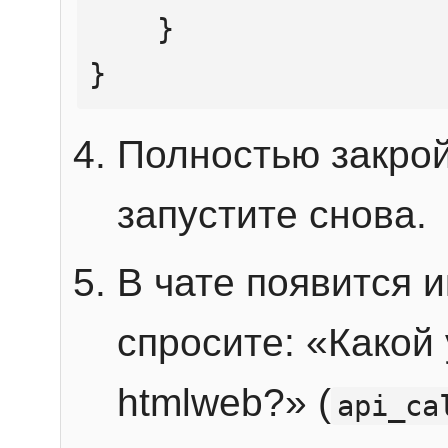
    }

}
Полностью закрой
запустите снова.
В чате появится 
спросите: «Какой
htmlweb?» (
api_ca