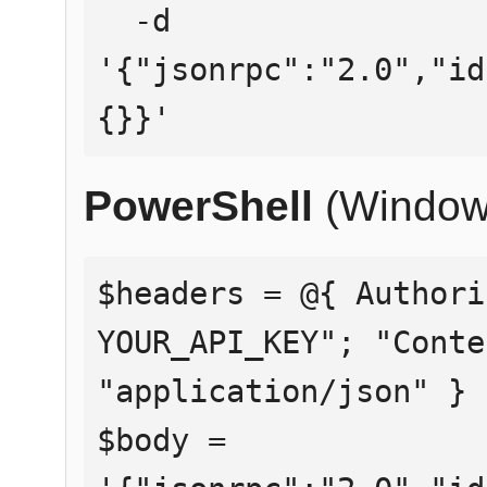
  -d 
'{"jsonrpc":"2.0","id
{}}'
PowerShell
(Window
$headers = @{ Authori
YOUR_API_KEY"; "Conte
"application/json" }

$body = 