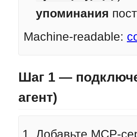
упоминания
пост
Machine-readable:
c
Шаг 1 — подключе
агент)
Добавьте MCP-се