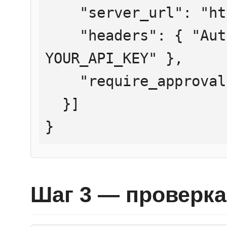
    "server_url": "https://mcp.htmlweb.ru/",

    "headers": { "Authorization": "Bearer 
YOUR_API_KEY" },

    "require_approval": "never"

  }]

}
Шаг 3 — проверка 