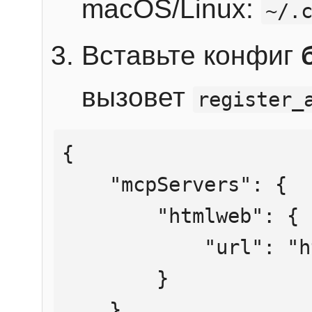
macOS/Linux:
~/.
Вставьте конфиг
вызовет
register_
{

    "mcpServers": {

        "htmlweb": {

            "url": "https://mcp.htmlweb.ru/"

        }

    }
