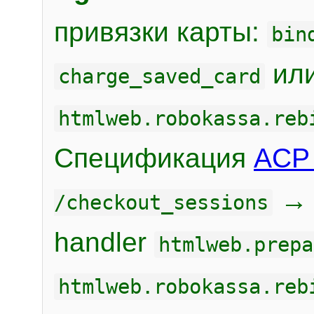
привязки карты:
bin
или
charge_saved_card
htmlweb.robokassa.reb
Спецификация
ACP 
/checkout_sessions
handler
htmlweb.prepa
htmlweb.robokassa.reb