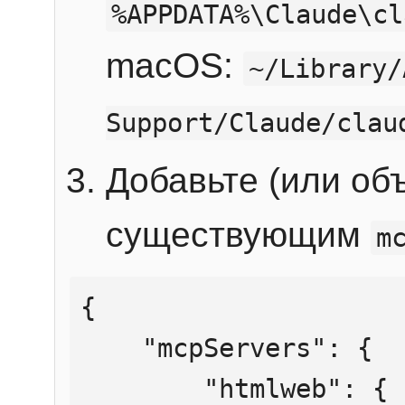
%APPDATA%\Claude\cl
macOS:
~/Library/
Support/Claude/clau
Добавьте (или об
существующим
m
{

    "mcpServers": {

        "htmlweb": {
