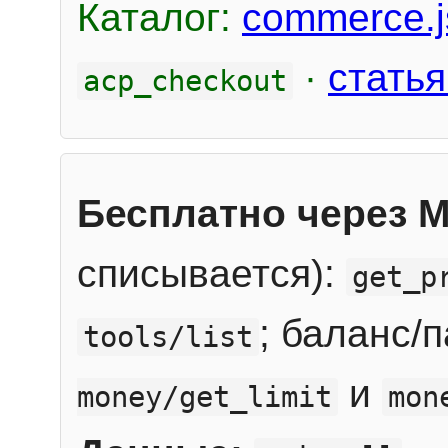
Каталог:
commerce.j
·
статья
acp_checkout
Бесплатно через 
списывается):
get_p
; баланс/
tools/list
и
money/get_limit
mon