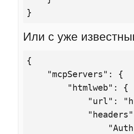
}
Или с уже известны
{

    "mcpServers": {

        "htmlweb": {

            "url": "https://mcp.htmlweb.ru/",

            "headers": {

                "Authorization": "Bearer 