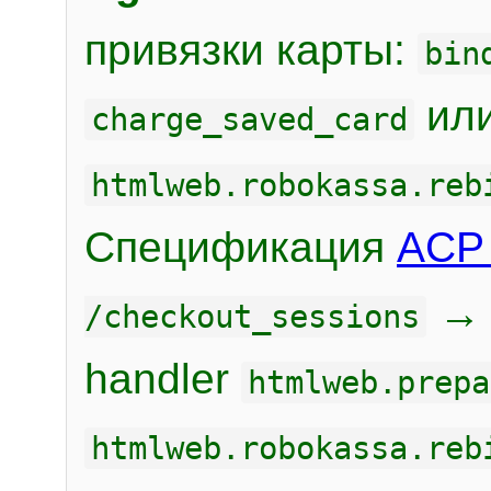
привязки карты:
bin
или
charge_saved_card
htmlweb.robokassa.reb
Спецификация
ACP 
/checkout_sessions
handler
htmlweb.prepa
htmlweb.robokassa.reb