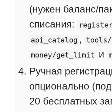
(нужен баланс/пак
списания:
registe
,
api_catalog
tools/
и
money/get_limit
Ручная регистра
опционально (под
20 бесплатных зап