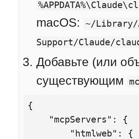
%APPDATA%\Claude\cl
macOS:
~/Library/
Support/Claude/clau
Добавьте (или об
существующим
m
{

    "mcpServers": {

        "htmlweb": {
