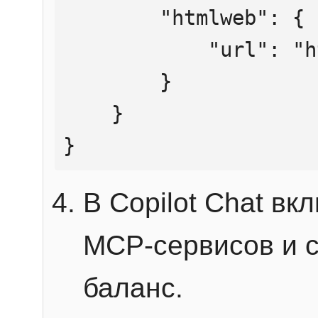
        "htmlweb": {

            "url": "https://mcp.htmlweb.ru/"

        }

    }

}
В Copilot Chat в
MCP-сервисов и 
баланс.