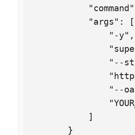
            "command": "npx",

            "args": [

                "-y",

                "supergateway",

                "--streamableHttp",

                "https://mcp.htmlweb.ru/",

                "--oauth2Bearer",

                "YOUR_API_KEY"

            ]

        }
