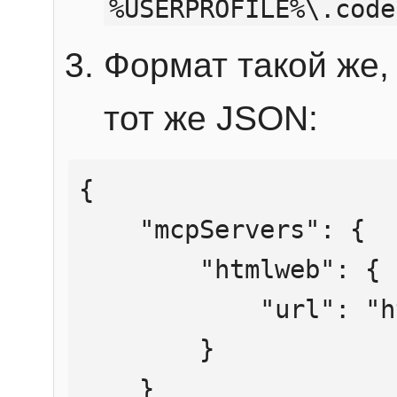
%USERPROFILE%\.code
Формат такой же, 
тот же JSON:
{

    "mcpServers": {

        "htmlweb": {

            "url": "https://mcp.htmlweb.ru/"

        }

    }
