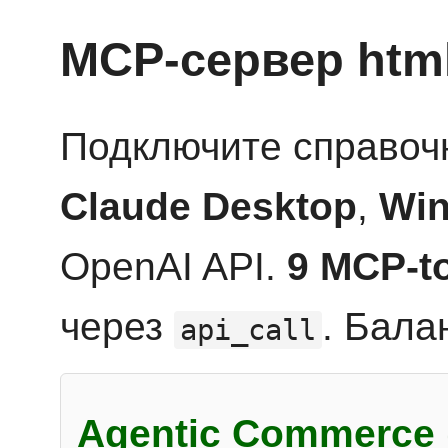
MCP-сервер htm
Подключите справоч
Claude Desktop
,
Win
OpenAI API.
9 MCP-t
через
. Бала
api_call
Agentic Commerce 