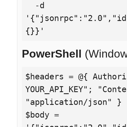
  -d 
'{"jsonrpc":"2.0","id
{}}'
PowerShell
(Window
$headers = @{ Authori
YOUR_API_KEY"; "Conte
"application/json" }

$body = 