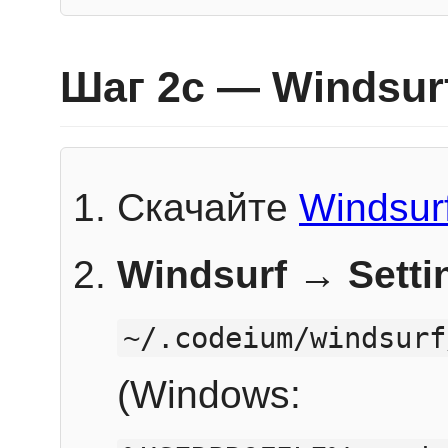
Шаг 2c — Windsur
Скачайте
Windsur
Windsurf → Sett
~/.codeium/windsurf
(Windows: