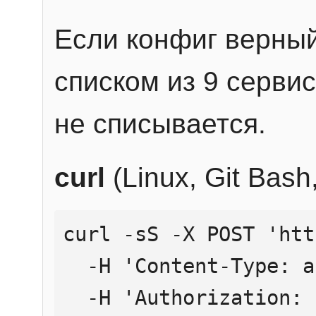
Если конфиг верный
списком из 9 сервис
не списывается.
curl
(Linux, Git Bas
curl -sS -X POST 'htt
  -H 'Content-Type: application/json' \

  -H 'Authorization: Bearer YOUR_API_KEY' \
