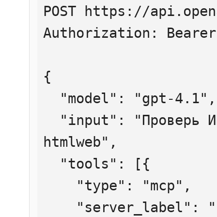
POST https://api.open
Authorization: Bearer
{

  "model": "gpt-4.1",

  "input": "Проверь ИНН 7707083893 через 
htmlweb",

  "tools": [{

    "type": "mcp",

    "server_label": "htmlweb",
