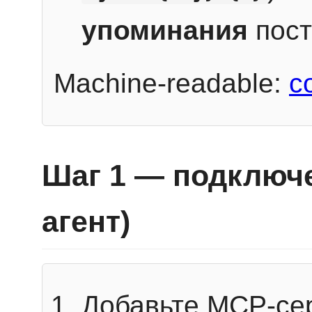
упоминания
пост
Machine-readable:
c
Шаг 1 — подключе
агент)
Добавьте MCP-се