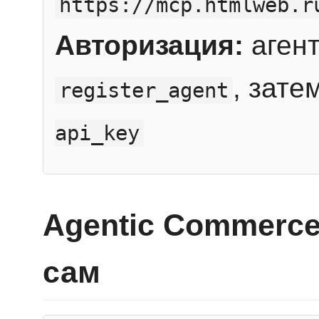
https://mcp.htmlweb.r
Авторизация:
агент
, зате
register_agent
api_key
Agentic Commerce
сам