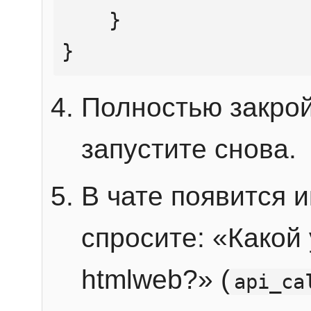
    }

}
Полностью закрой
запустите снова.
В чате появится 
спросите: «Какой
htmlweb?» (
api_ca