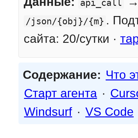
Данные:
→
api_call
. Под
/json/{obj}/{m}
сайта: 20/сутки ·
та
Содержание:
Что э
Старт агента
·
Curs
Windsurf
·
VS Code