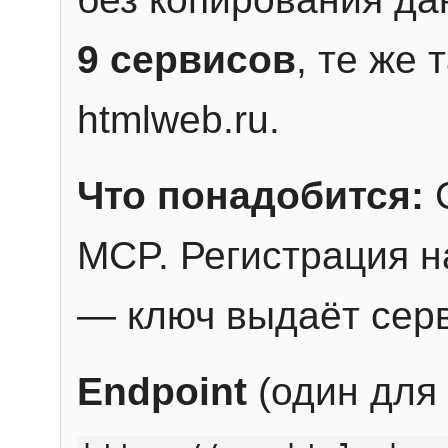
9 сервисов
, те же
htmlweb.ru.
Что понадобится:
C
MCP. Регистрация н
— ключ выдаёт сер
Endpoint
(один для 