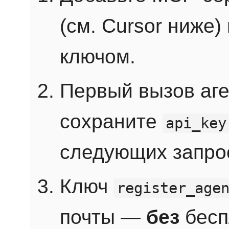
(см. Cursor ниже)
ключом.
Первый вызов аг
сохраните
api_key
следующих запро
Ключ
register_age
почты —
без
бесп