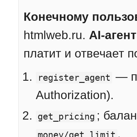
Конечному пользо
htmlweb.ru.
AI-агент
платит и отвечает 
— п
register_agent
Authorization).
; бала
get_pricing
.
money/get_limit