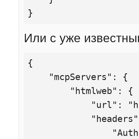
}
Или с уже известны
{

    "mcpServers": {

        "htmlweb": {

            "url": "https://mcp.htmlweb.ru/",

            "headers": {

                "Authorization": "Bearer 