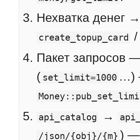
Нехватка денег 
create_topup_card
Пакет запросов 
(
…) 
set_limit=1000
Money::pub_set_limi
→
api_catalog
api
) —
/json/{obj}/{m}