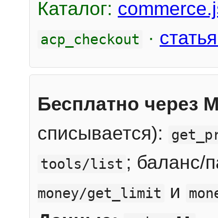
Каталог:
commerce.j
·
статья
acp_checkout
Бесплатно через 
списывается):
get_p
; баланс/
tools/list
и
money/get_limit
mon