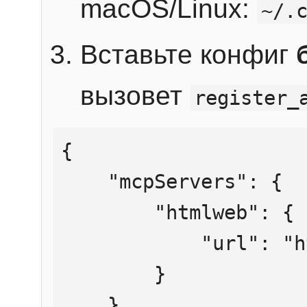
macOS/Linux:
~/.
Вставьте конфиг
вызовет
register_
{

    "mcpServers": {

        "htmlweb": {

            "url": "https://mcp.htmlweb.ru/"

        }

    }
