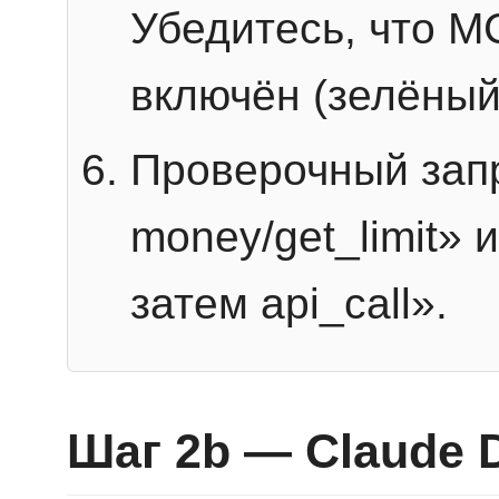
Убедитесь, что 
включён (зелёный
Проверочный запр
money/get_limit» 
затем api_call».
Шаг 2b — Claude 