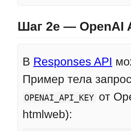
Шаг 2e — OpenAI 
В
Responses API
мож
Пример тела запрос
от Ope
OPENAI_API_KEY
htmlweb):