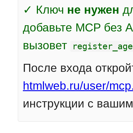
✓ Ключ
не нужен
дл
добавьте MCP без Au
вызовет
register_age
После входа открой
htmlweb.ru/user/mcp
инструкции с вашим