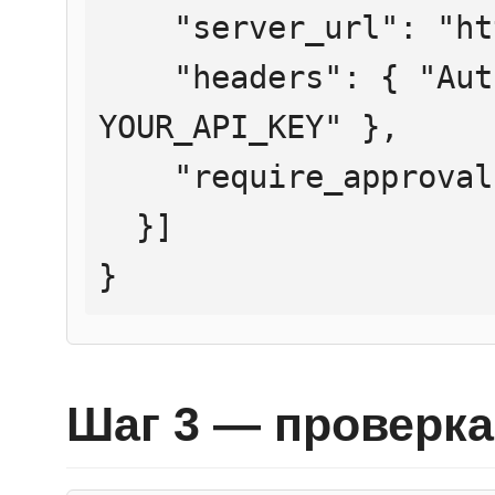
    "server_url": "https://mcp.htmlweb.ru/",

    "headers": { "Authorization": "Bearer 
YOUR_API_KEY" },

    "require_approval": "never"

  }]

}
Шаг 3 — проверка 