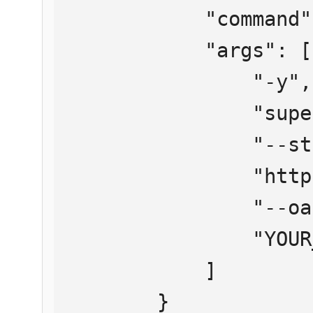
            "command": "npx",

            "args": [

                "-y",

                "supergateway",

                "--streamableHttp",

                "https://mcp.htmlweb.ru/",

                "--oauth2Bearer",

                "YOUR_API_KEY"

            ]

        }
