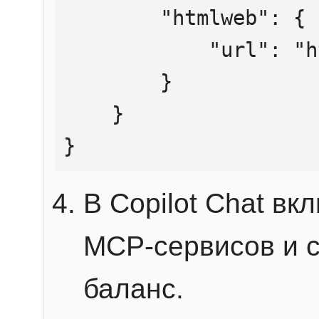
        "htmlweb": {

            "url": "https://mcp.htmlweb.ru/"

        }

    }

}
В Copilot Chat в
MCP-сервисов и 
баланс.