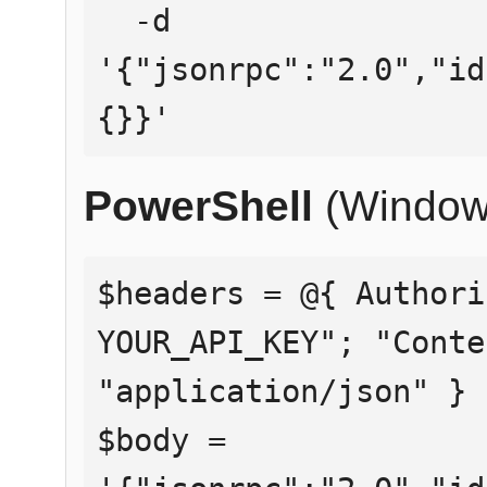
  -d 
'{"jsonrpc":"2.0","id
{}}'
PowerShell
(Window
$headers = @{ Authori
YOUR_API_KEY"; "Conte
"application/json" }

$body = 