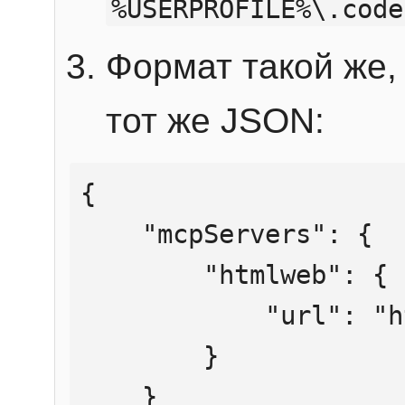
%USERPROFILE%\.code
Формат такой же, 
тот же JSON:
{

    "mcpServers": {

        "htmlweb": {

            "url": "https://mcp.htmlweb.ru/"

        }

    }
