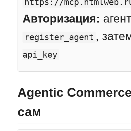
https://mcp.htmlweb.r
Авторизация:
агент
, зате
register_agent
api_key
Agentic Commerce
сам