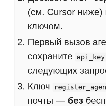
(см. Cursor ниже)
ключом.
Первый вызов аг
сохраните
api_key
следующих запро
Ключ
register_age
почты —
без
бесп