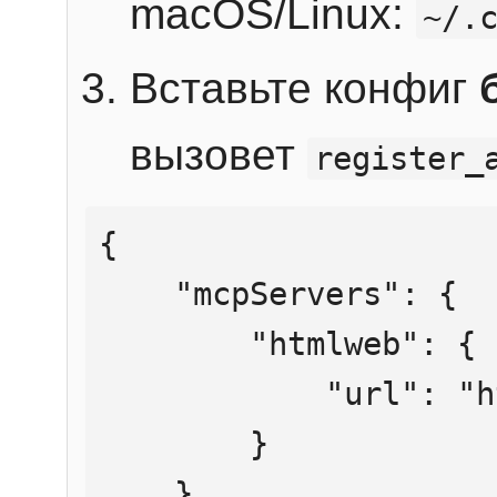
macOS/Linux:
~/.
Вставьте конфиг
вызовет
register_
{

    "mcpServers": {

        "htmlweb": {

            "url": "https://mcp.htmlweb.ru/"

        }

    }
