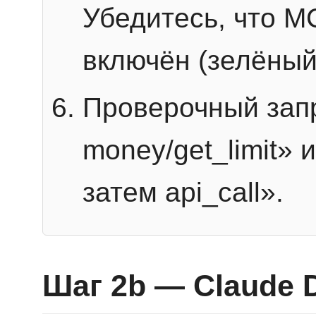
Убедитесь, что 
включён (зелёный
Проверочный запр
money/get_limit» 
затем api_call».
Шаг 2b — Claude 