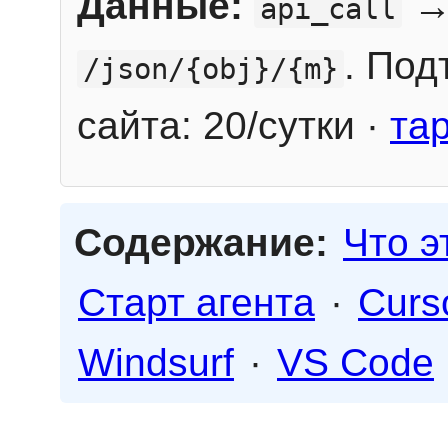
Данные:
→
api_call
. Под
/json/{obj}/{m}
сайта: 20/сутки ·
та
Содержание:
Что э
Старт агента
·
Curs
Windsurf
·
VS Code