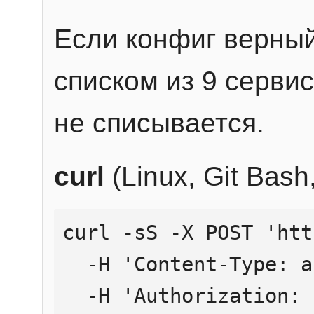
Если конфиг верный
списком из 9 сервис
не списывается.
curl
(Linux, Git Bas
curl -sS -X POST 'htt
  -H 'Content-Type: application/json' \

  -H 'Authorization: Bearer YOUR_API_KEY' \
