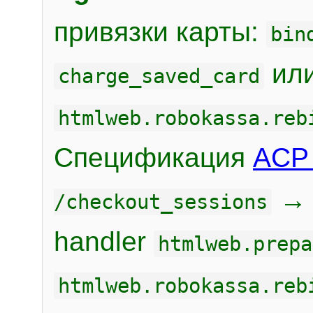
привязки карты:
bin
или
charge_saved_card
htmlweb.robokassa.reb
Спецификация
ACP 
/checkout_sessions
handler
htmlweb.prepa
htmlweb.robokassa.reb