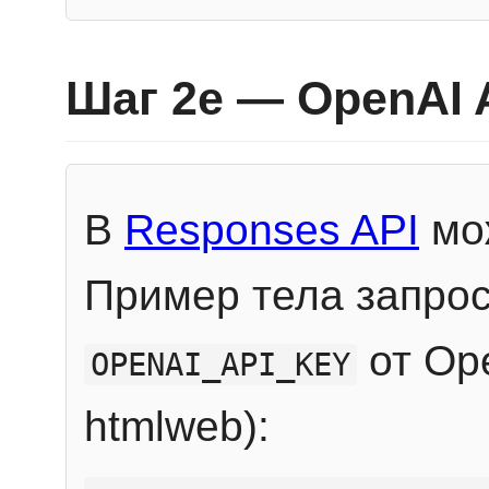
Шаг 2e — OpenAI 
В
Responses API
мож
Пример тела запрос
от Ope
OPENAI_API_KEY
htmlweb):