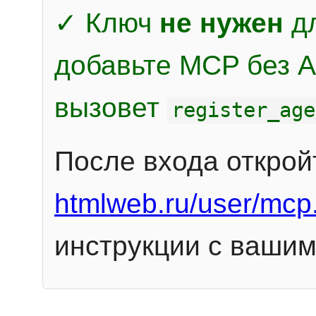
✓ Ключ
не нужен
дл
добавьте MCP без Au
вызовет
register_age
После входа открой
htmlweb.ru/user/mcp
инструкции с вашим