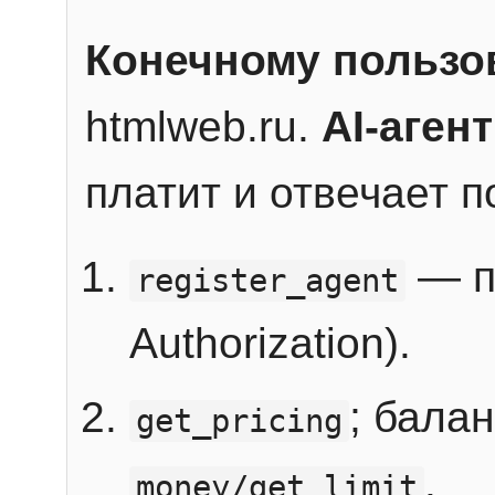
Конечному пользо
htmlweb.ru.
AI-агент
платит и отвечает 
— п
register_agent
Authorization).
; бала
get_pricing
.
money/get_limit