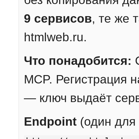
9 сервисов
, те же
htmlweb.ru.
Что понадобится:
C
MCP. Регистрация н
— ключ выдаёт сер
Endpoint
(один для 