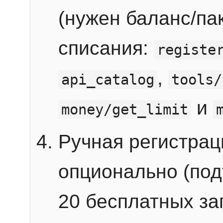
(нужен баланс/пак
списания:
registe
,
api_catalog
tools/
и
money/get_limit
Ручная регистра
опционально (под
20 бесплатных зап