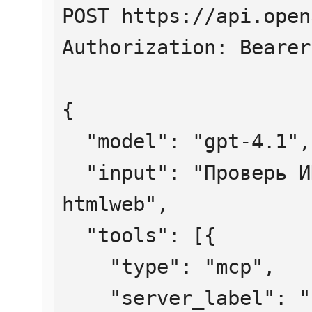
POST https://api.open
Authorization: Bearer
{

  "model": "gpt-4.1",

  "input": "Проверь ИНН 7707083893 через 
htmlweb",

  "tools": [{

    "type": "mcp",

    "server_label": "htmlweb",
