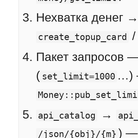
Нехватка денег 
create_topup_card
Пакет запросов 
(
…) 
set_limit=1000
Money::pub_set_limi
→
api_catalog
api
) —
/json/{obj}/{m}