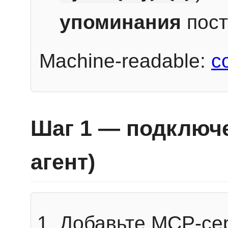
упоминания
пост
Machine-readable:
c
Шаг 1 — подключе
агент)
Добавьте MCP-се