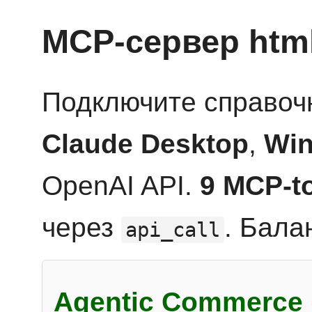
MCP-сервер htm
Подключите справоч
Claude Desktop
,
Win
OpenAI API.
9 MCP-t
через
. Бала
api_call
Agentic Commerce 