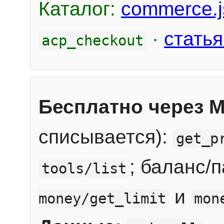
Каталог:
commerce.j
·
статья
acp_checkout
Бесплатно через 
списывается):
get_p
; баланс/
tools/list
и
money/get_limit
mon