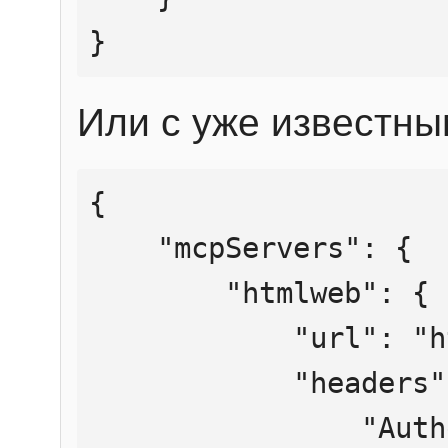
}
Или с уже известны
{

    "mcpServers": {

        "htmlweb": {

            "url": "https://mcp.htmlweb.ru/",

            "headers": {

                "Authorization": "Bearer 