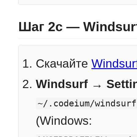
Шаг 2c — Windsur
Скачайте
Windsur
Windsurf → Sett
~/.codeium/windsurf
(Windows: