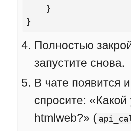
    }

}
Полностью закрой
запустите снова.
В чате появится 
спросите: «Какой
htmlweb?» (
api_ca