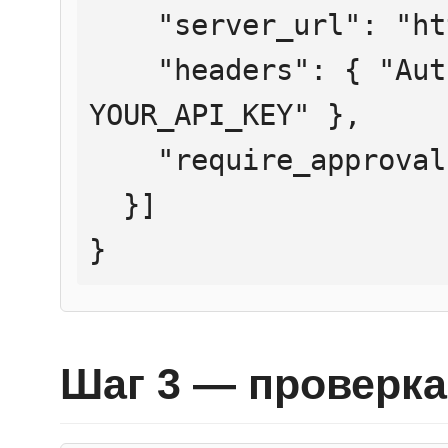
    "server_url": "https://mcp.htmlweb.ru/",

    "headers": { "Authorization": "Bearer 
YOUR_API_KEY" },

    "require_approval": "never"

  }]

}
Шаг 3 — проверка 