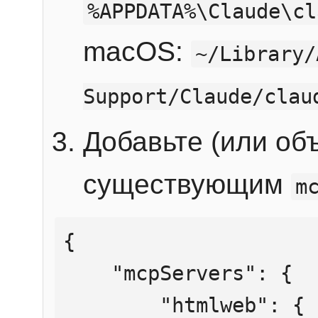
%APPDATA%\Claude\cl
macOS:
~/Library/
Support/Claude/clau
Добавьте (или об
существующим
m
{

    "mcpServers": {

        "htmlweb": {
