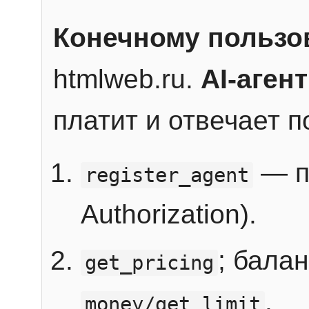
Конечному пользо
htmlweb.ru.
AI-агент
платит и отвечает 
— п
register_agent
Authorization).
; бала
get_pricing
.
money/get_limit