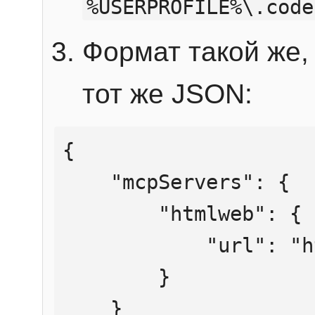
%USERPROFILE%\.code
Формат такой же, 
тот же JSON:
{

    "mcpServers": {

        "htmlweb": {

            "url": "https://mcp.htmlweb.ru/"

        }

    }
