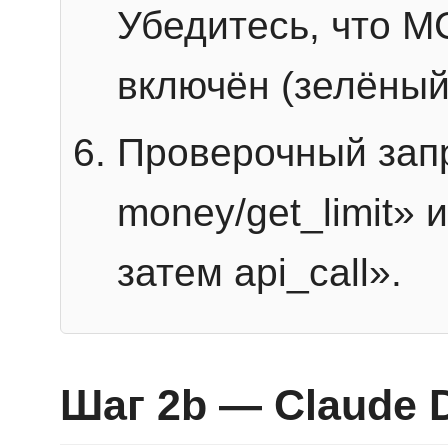
Убедитесь, что 
включён (зелёный
Проверочный запр
money/get_limit» 
затем api_call».
Шаг 2b — Claude 