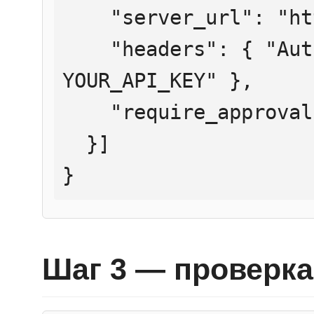
    "server_url": "https://mcp.htmlweb.ru/",

    "headers": { "Authorization": "Bearer 
YOUR_API_KEY" },

    "require_approval": "never"

  }]

}
Шаг 3 — проверка 