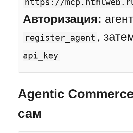
https://mcp.htmlweb.r
Авторизация:
агент
, зате
register_agent
api_key
Agentic Commerce
сам