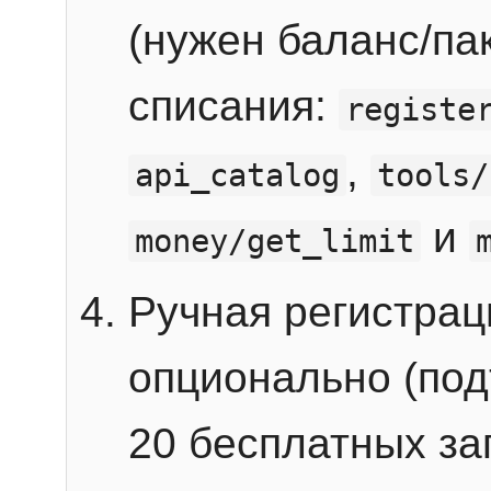
(нужен баланс/пак
списания:
registe
,
api_catalog
tools/
и
money/get_limit
Ручная регистра
опционально (под
20 бесплатных зап