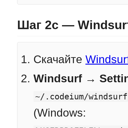
Шаг 2c — Windsur
Скачайте
Windsur
Windsurf → Sett
~/.codeium/windsurf
(Windows: