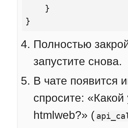
    }

}
Полностью закрой
запустите снова.
В чате появится 
спросите: «Какой
htmlweb?» (
api_ca