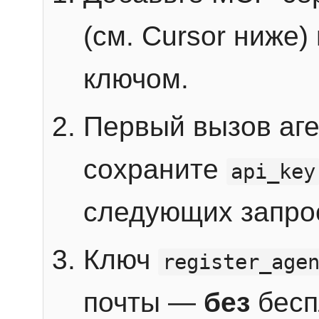
(см. Cursor ниже)
ключом.
Первый вызов аг
сохраните
api_key
следующих запро
Ключ
register_age
почты —
без
бесп