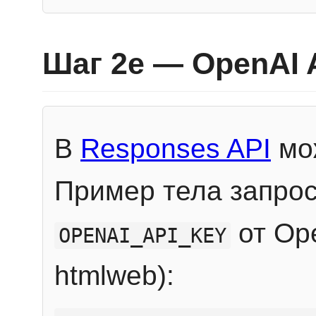
Шаг 2e — OpenAI 
В
Responses API
мож
Пример тела запрос
от Ope
OPENAI_API_KEY
htmlweb):