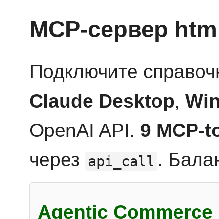
MCP-сервер htm
Подключите справоч
Claude Desktop
,
Win
OpenAI API.
9 MCP-t
через
. Бала
api_call
Agentic Commerce 