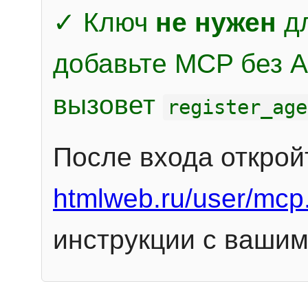
✓ Ключ
не нужен
дл
добавьте MCP без Au
вызовет
register_age
После входа открой
htmlweb.ru/user/mcp
инструкции с вашим