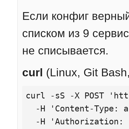
Если конфиг верный
списком из 9 сервис
не списывается.
curl
(Linux, Git Bas
curl -sS -X POST 'htt
  -H 'Content-Type: application/json' \

  -H 'Authorization: Bearer YOUR_API_KEY' \
