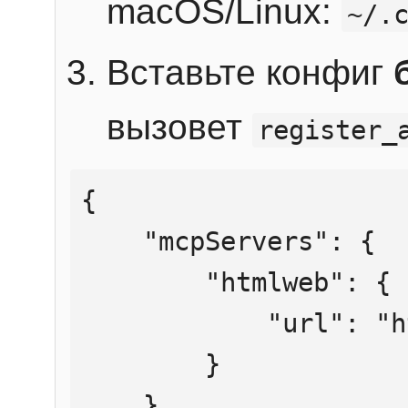
macOS/Linux:
~/.
Вставьте конфиг
вызовет
register_
{

    "mcpServers": {

        "htmlweb": {

            "url": "https://mcp.htmlweb.ru/"

        }

    }
