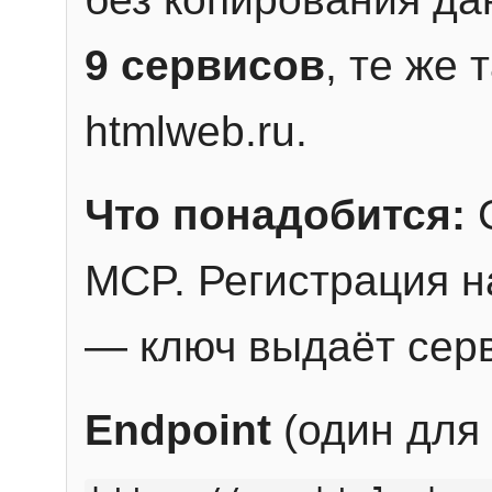
9 сервисов
, те же
htmlweb.ru.
Что понадобится:
C
MCP. Регистрация н
— ключ выдаёт сер
Endpoint
(один для 