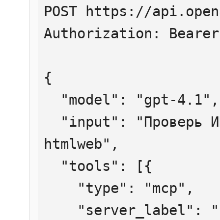
POST https://api.open
Authorization: Bearer
{

  "model": "gpt-4.1",

  "input": "Проверь ИНН 7707083893 через 
htmlweb",

  "tools": [{

    "type": "mcp",

    "server_label": "htmlweb",
