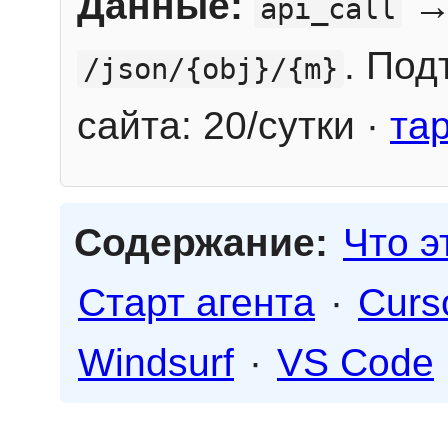
Данные:
→
api_call
. Под
/json/{obj}/{m}
сайта: 20/сутки ·
та
Содержание:
Что э
Старт агента
·
Curs
Windsurf
·
VS Code