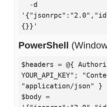
  -d 
'{"jsonrpc":"2.0","id
{}}'
PowerShell
(Window
$headers = @{ Authori
YOUR_API_KEY"; "Conte
"application/json" }

$body = 