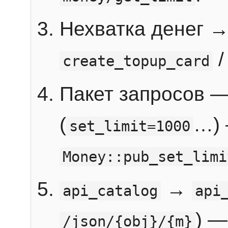
Нехватка денег 
create_topup_card
Пакет запросов 
(
…) 
set_limit=1000
Money::pub_set_limi
→
api_catalog
api
) —
/json/{obj}/{m}