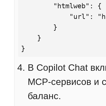
        "htmlweb": {

            "url": "https://mcp.htmlweb.ru/"

        }

    }

}
В Copilot Chat в
MCP-сервисов и 
баланс.