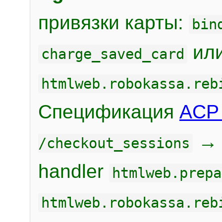
привязки карты:
bin
или
charge_saved_card
htmlweb.robokassa.reb
Спецификация
ACP 
/checkout_sessions
handler
htmlweb.prepa
htmlweb.robokassa.reb