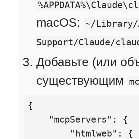
%APPDATA%\Claude\cl
macOS:
~/Library/
Support/Claude/clau
Добавьте (или об
существующим
m
{

    "mcpServers": {

        "htmlweb": {
