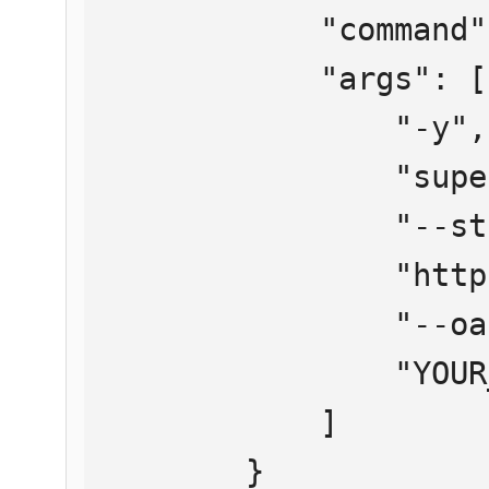
            "command": "npx",

            "args": [

                "-y",

                "supergateway",

                "--streamableHttp",

                "https://mcp.htmlweb.ru/",

                "--oauth2Bearer",

                "YOUR_API_KEY"

            ]

        }
