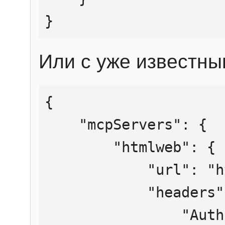
}
Или с уже известны
{

    "mcpServers": {

        "htmlweb": {

            "url": "https://mcp.htmlweb.ru/",

            "headers": {

                "Authorization": "Bearer 