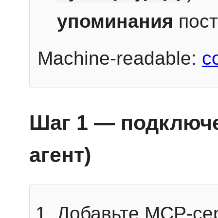
упоминания
пост
Machine-readable:
c
Шаг 1 — подключе
агент)
Добавьте MCP-се