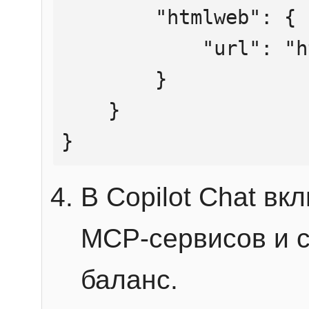
        "htmlweb": {

            "url": "https://mcp.htmlweb.ru/"

        }

    }

}
В Copilot Chat в
MCP-сервисов и 
баланс.