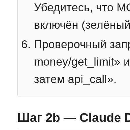
Убедитесь, что 
включён (зелёный
Проверочный запр
money/get_limit» 
затем api_call».
Шаг 2b — Claude 