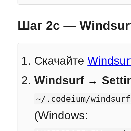
Шаг 2c — Windsur
Скачайте
Windsur
Windsurf → Sett
~/.codeium/windsurf
(Windows: