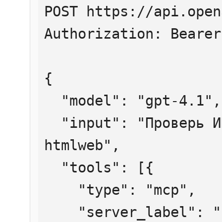
POST https://api.open
Authorization: Bearer
{

  "model": "gpt-4.1",

  "input": "Проверь ИНН 7707083893 через 
htmlweb",

  "tools": [{

    "type": "mcp",

    "server_label": "htmlweb",
