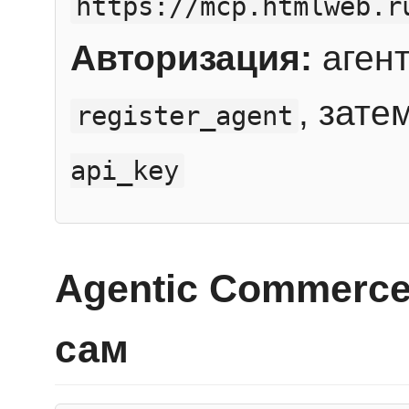
https://mcp.htmlweb.r
Авторизация:
агент
, зате
register_agent
api_key
Agentic Commerce
сам