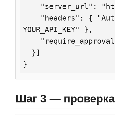
    "server_url": "https://mcp.htmlweb.ru/",

    "headers": { "Authorization": "Bearer 
YOUR_API_KEY" },

    "require_approval": "never"

  }]

}
Шаг 3 — проверка 