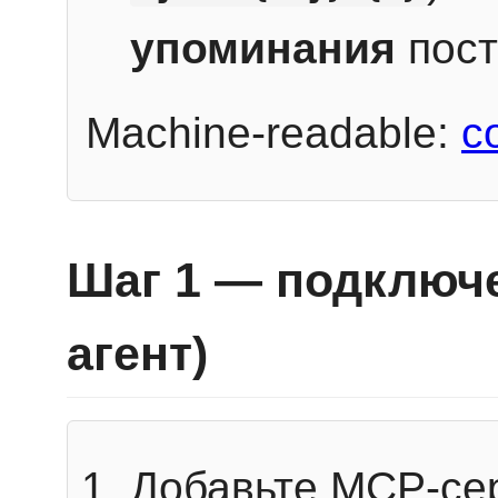
упоминания
пост
Machine-readable:
c
Шаг 1 — подключе
агент)
Добавьте MCP-се