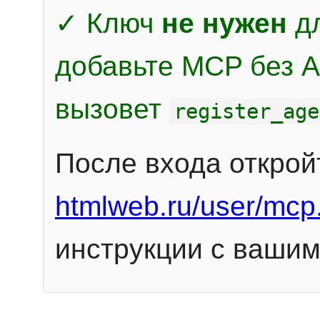
✓ Ключ
не нужен
дл
добавьте MCP без Au
вызовет
register_age
После входа открой
htmlweb.ru/user/mcp
инструкции с вашим