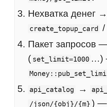
Нехватка денег 
create_topup_card
Пакет запросов 
(
…) 
set_limit=1000
Money::pub_set_limi
→
api_catalog
api
) —
/json/{obj}/{m}