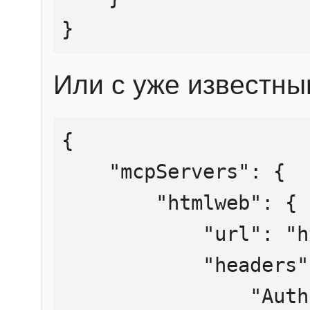
}
Или с уже известны
{

    "mcpServers": {

        "htmlweb": {

            "url": "https://mcp.htmlweb.ru/",

            "headers": {

                "Authorization": "Bearer 