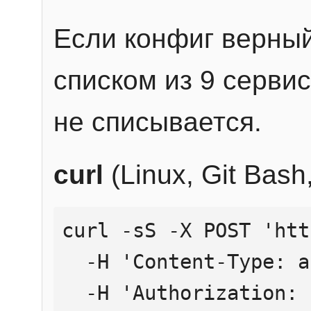
Если конфиг верный
списком из 9 сервис
не списывается.
curl
(Linux, Git Bas
curl -sS -X POST 'htt
  -H 'Content-Type: application/json' \

  -H 'Authorization: Bearer YOUR_API_KEY' \
