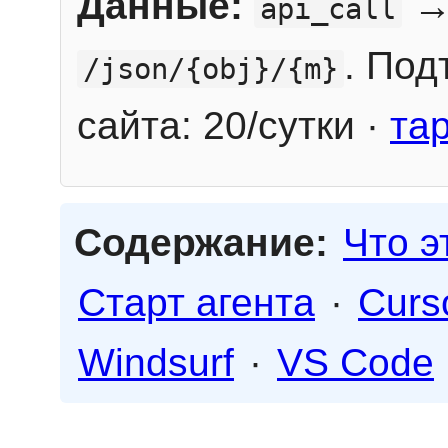
Данные:
→
api_call
. Под
/json/{obj}/{m}
сайта: 20/сутки ·
та
Содержание:
Что э
Старт агента
·
Curs
Windsurf
·
VS Code