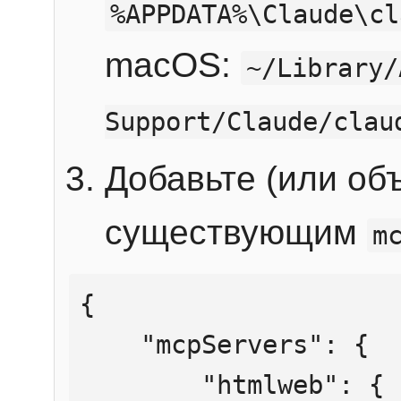
%APPDATA%\Claude\cl
macOS:
~/Library/
Support/Claude/clau
Добавьте (или об
существующим
m
{

    "mcpServers": {

        "htmlweb": {
