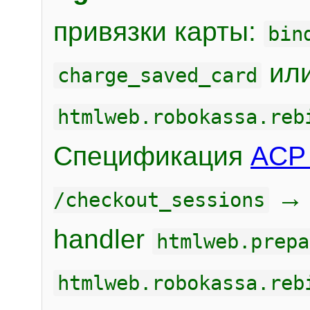
привязки карты:
bin
или
charge_saved_card
htmlweb.robokassa.reb
Спецификация
ACP 
/checkout_sessions
handler
htmlweb.prepa
htmlweb.robokassa.reb