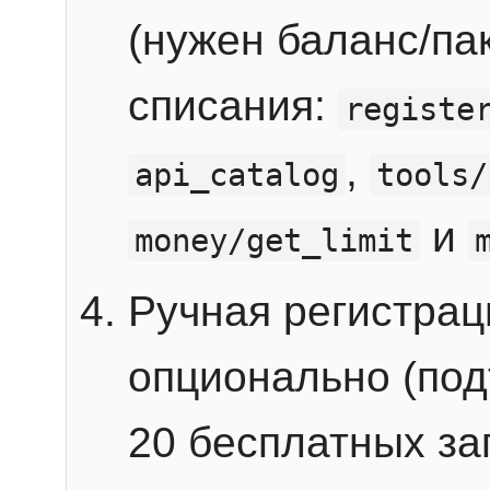
(нужен баланс/пак
списания:
registe
,
api_catalog
tools/
и
money/get_limit
Ручная регистра
опционально (под
20 бесплатных зап