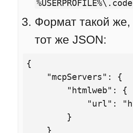
%USERPROFILE%\.code
Формат такой же, 
тот же JSON:
{

    "mcpServers": {

        "htmlweb": {

            "url": "https://mcp.htmlweb.ru/"

        }

    }
