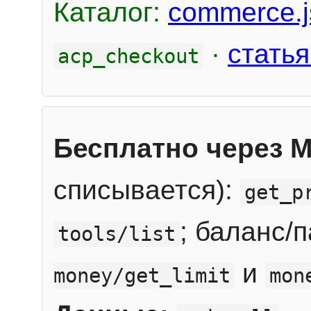
Каталог:
commerce.j
·
статья
acp_checkout
Бесплатно через 
списывается):
get_p
; баланс/
tools/list
и
money/get_limit
mon