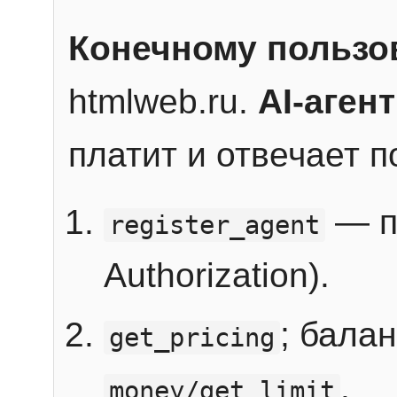
Конечному пользо
htmlweb.ru.
AI-агент
платит и отвечает 
— п
register_agent
Authorization).
; бала
get_pricing
.
money/get_limit