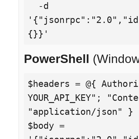
  -d 
'{"jsonrpc":"2.0","id
{}}'
PowerShell
(Window
$headers = @{ Authori
YOUR_API_KEY"; "Conte
"application/json" }

$body = 