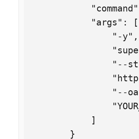
            "command": "npx",

            "args": [

                "-y",

                "supergateway",

                "--streamableHttp",

                "https://mcp.htmlweb.ru/",

                "--oauth2Bearer",

                "YOUR_API_KEY"

            ]

        }
