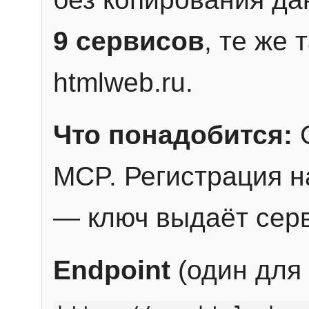
9 сервисов
, те же
htmlweb.ru.
Что понадобится:
C
MCP. Регистрация н
— ключ выдаёт сер
Endpoint
(один для 