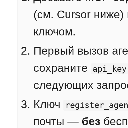
(см. Cursor ниже)
ключом.
Первый вызов аг
сохраните
api_key
следующих запро
Ключ
register_age
почты —
без
бесп