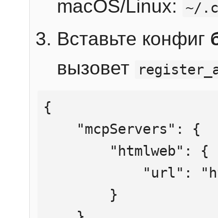
macOS/Linux:
~/.
Вставьте конфиг
вызовет
register_
{

    "mcpServers": {

        "htmlweb": {

            "url": "https://mcp.htmlweb.ru/"

        }

    }
