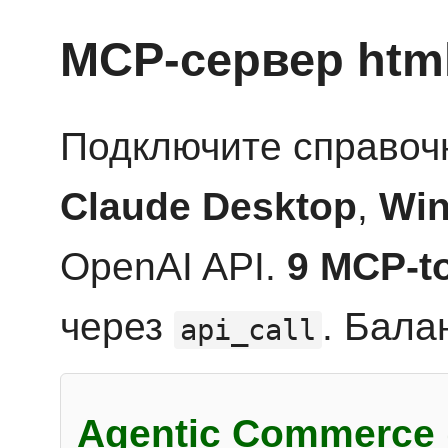
MCP-сервер htm
Подключите справоч
Claude Desktop
,
Win
OpenAI API.
9 MCP-t
через
. Бала
api_call
Agentic Commerce 