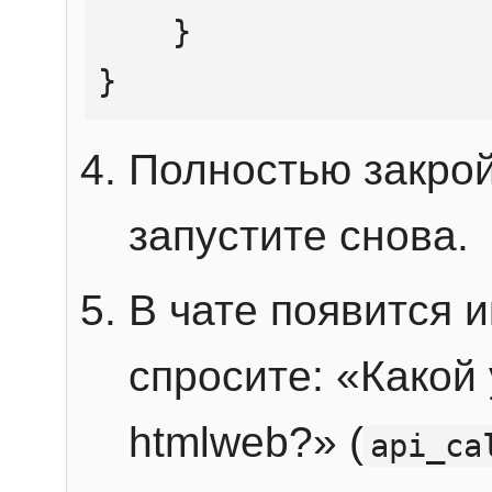
    }

}
Полностью закрой
запустите снова.
В чате появится 
спросите: «Какой
htmlweb?» (
api_ca