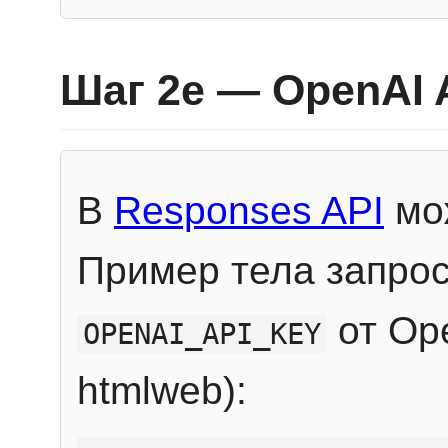
Шаг 2e — OpenAI 
В
Responses API
мож
Пример тела запрос
от Ope
OPENAI_API_KEY
htmlweb):