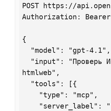
POST https://api.open
Authorization: Bearer
{

  "model": "gpt-4.1",

  "input": "Проверь ИНН 7707083893 через 
htmlweb",

  "tools": [{

    "type": "mcp",

    "server_label": "htmlweb",
