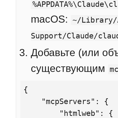
%APPDATA%\Claude\cl
macOS:
~/Library/
Support/Claude/clau
Добавьте (или об
существующим
m
{

    "mcpServers": {

        "htmlweb": {
