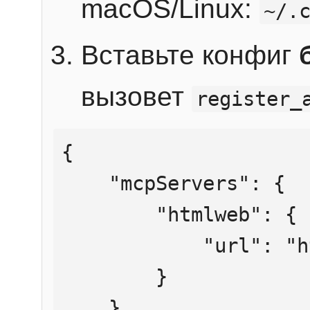
macOS/Linux:
~/.
Вставьте конфиг
вызовет
register_
{

    "mcpServers": {

        "htmlweb": {

            "url": "https://mcp.htmlweb.ru/"

        }

    }
