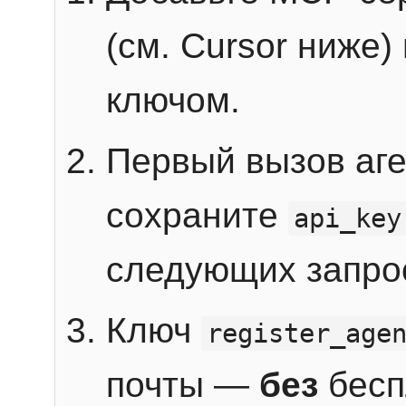
(см. Cursor ниже)
ключом.
Первый вызов аг
сохраните
api_key
следующих запро
Ключ
register_age
почты —
без
бесп