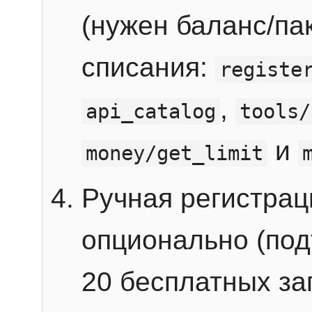
(нужен баланс/пак
списания:
registe
,
api_catalog
tools/
и
money/get_limit
Ручная регистра
опционально (под
20 бесплатных зап