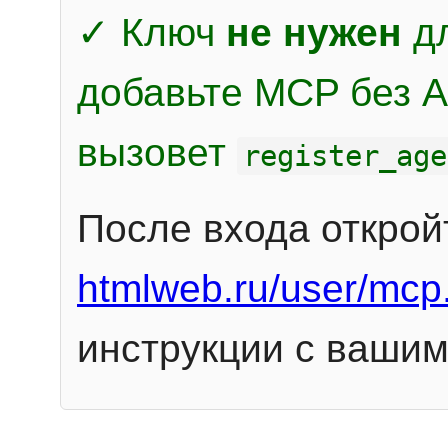
✓ Ключ
не нужен
дл
добавьте MCP без Au
вызовет
register_age
После входа открой
htmlweb.ru/user/mcp
инструкции с вашим