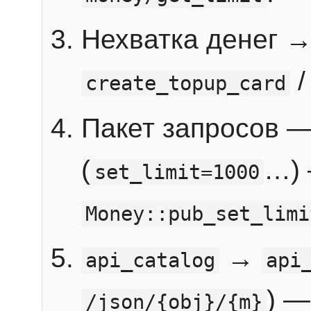
Нехватка денег 
create_topup_card
Пакет запросов 
(
…) 
set_limit=1000
Money::pub_set_limi
→
api_catalog
api
) —
/json/{obj}/{m}