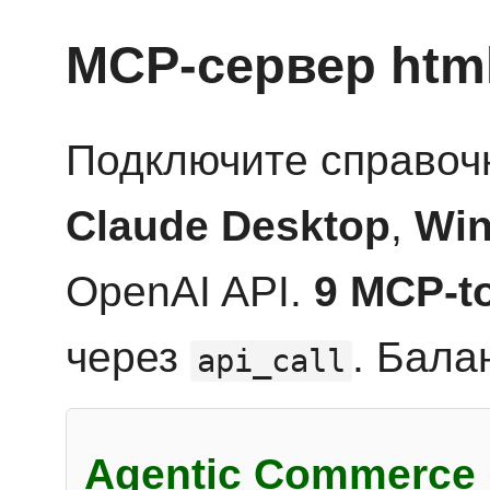
MCP-сервер htm
Подключите справоч
Claude Desktop
,
Win
OpenAI API.
9 MCP-t
через
. Бала
api_call
Agentic Commerce 