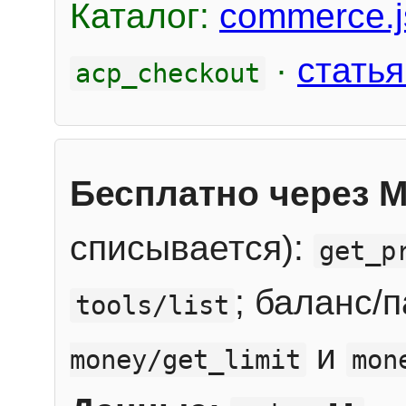
Каталог:
commerce.j
·
статья
acp_checkout
Бесплатно через 
списывается):
get_p
; баланс/
tools/list
и
money/get_limit
mon