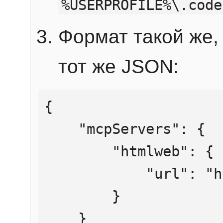
%USERPROFILE%\.code
Формат такой же, 
тот же JSON:
{

    "mcpServers": {

        "htmlweb": {

            "url": "https://mcp.htmlweb.ru/"

        }

    }
