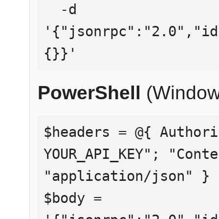
  -d 
'{"jsonrpc":"2.0","id
{}}'
PowerShell
(Window
$headers = @{ Authori
YOUR_API_KEY"; "Conte
"application/json" }

$body = 