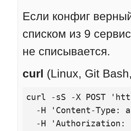
Если конфиг верный
списком из 9 сервис
не списывается.
curl
(Linux, Git Bas
curl -sS -X POST 'htt
  -H 'Content-Type: application/json' \

  -H 'Authorization: Bearer YOUR_API_KEY' \
