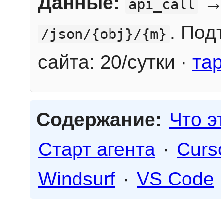
Данные:
→
api_call
. Под
/json/{obj}/{m}
сайта: 20/сутки ·
та
Содержание:
Что э
Старт агента
·
Curs
Windsurf
·
VS Code