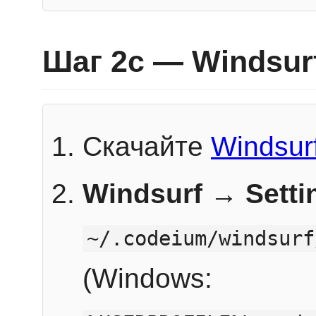
Шаг 2c — Windsur
Скачайте
Windsur
Windsurf → Sett
~/.codeium/windsurf
(Windows: