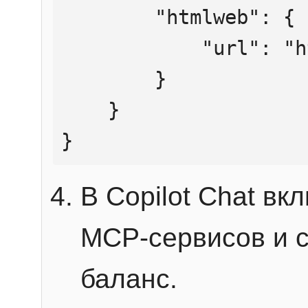
        "htmlweb": {

            "url": "https://mcp.htmlweb.ru/"

        }

    }

}
В Copilot Chat в
MCP-сервисов и 
баланс.