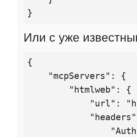
}
Или с уже известны
{

    "mcpServers": {

        "htmlweb": {

            "url": "https://mcp.htmlweb.ru/",

            "headers": {

                "Authorization": "Bearer 