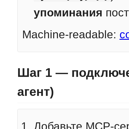
упоминания
пост
Machine-readable:
c
Шаг 1 — подключе
агент)
Добавьте MCP-се