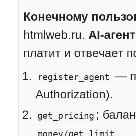
Конечному пользо
htmlweb.ru.
AI-агент
платит и отвечает 
— п
register_agent
Authorization).
; бала
get_pricing
.
money/get_limit