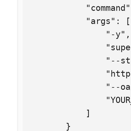
            "command": "npx",

            "args": [

                "-y",

                "supergateway",

                "--streamableHttp",

                "https://mcp.htmlweb.ru/",

                "--oauth2Bearer",

                "YOUR_API_KEY"

            ]

        }
