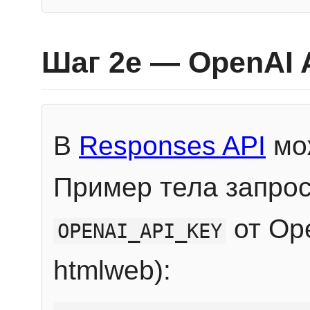
Шаг 2e — OpenAI 
В
Responses API
мож
Пример тела запрос
от Ope
OPENAI_API_KEY
htmlweb):