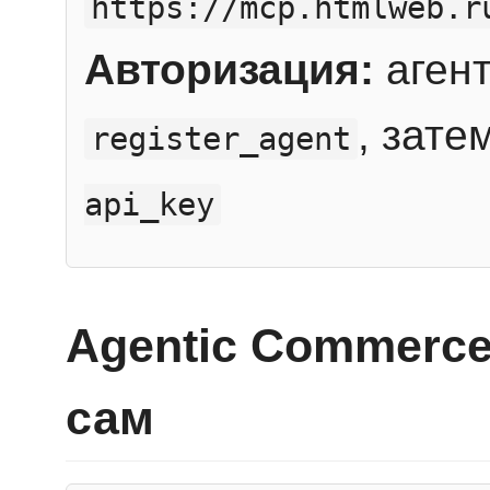
https://mcp.htmlweb.r
Авторизация:
агент
, зате
register_agent
api_key
Agentic Commerce
сам