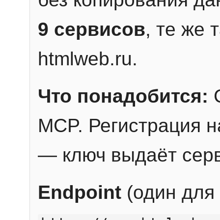
9 сервисов
, те же
htmlweb.ru.
Что понадобится:
C
MCP. Регистрация н
— ключ выдаёт сер
Endpoint
(один для 