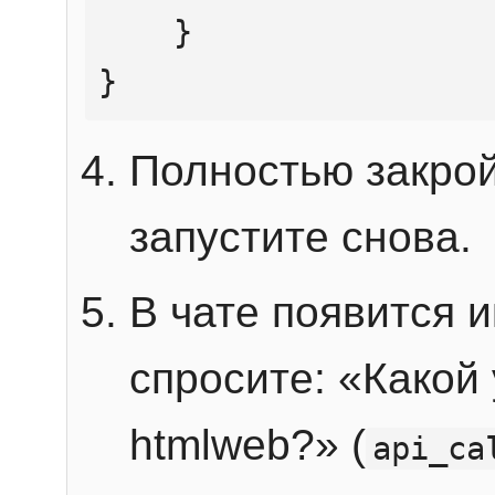
    }

}
Полностью закрой
запустите снова.
В чате появится 
спросите: «Какой
htmlweb?» (
api_ca