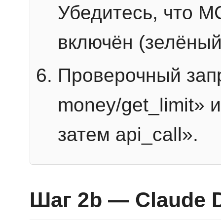
Убедитесь, что 
включён (зелёный
Проверочный запр
money/get_limit» 
затем api_call».
Шаг 2b — Claude 