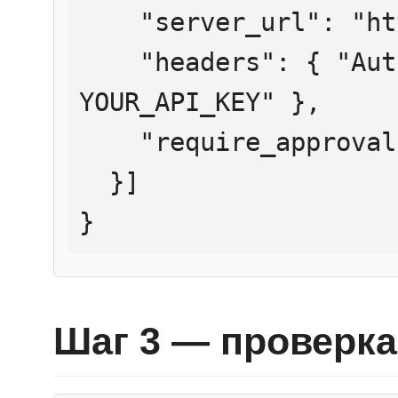
    "server_url": "https://mcp.htmlweb.ru/",

    "headers": { "Authorization": "Bearer 
YOUR_API_KEY" },

    "require_approval": "never"

  }]

}
Шаг 3 — проверка 