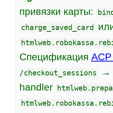
привязки карты:
bin
или
charge_saved_card
htmlweb.robokassa.reb
Спецификация
ACP 
/checkout_sessions
handler
htmlweb.prepa
htmlweb.robokassa.reb