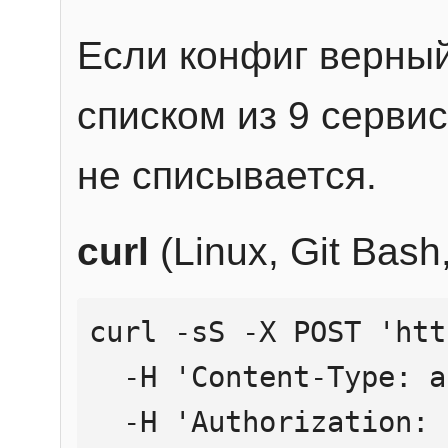
Если конфиг верный
списком из 9 сервис
не списывается.
curl
(Linux, Git Bas
curl -sS -X POST 'htt
  -H 'Content-Type: application/json' \

  -H 'Authorization: Bearer YOUR_API_KEY' \
