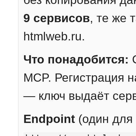
9 сервисов
, те же
htmlweb.ru.
Что понадобится:
C
MCP. Регистрация н
— ключ выдаёт сер
Endpoint
(один для 