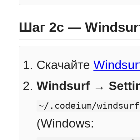
Шаг 2c — Windsur
Скачайте
Windsur
Windsurf → Sett
~/.codeium/windsurf
(Windows: