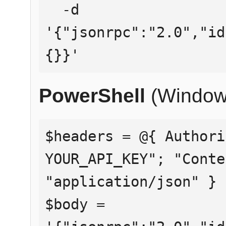
  -d 
'{"jsonrpc":"2.0","id
{}}'
PowerShell
(Window
$headers = @{ Authori
YOUR_API_KEY"; "Conte
"application/json" }

$body = 