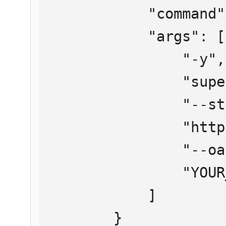
            "command": "npx",

            "args": [

                "-y",

                "supergateway",

                "--streamableHttp",

                "https://mcp.htmlweb.ru/",

                "--oauth2Bearer",

                "YOUR_API_KEY"

            ]

        }
