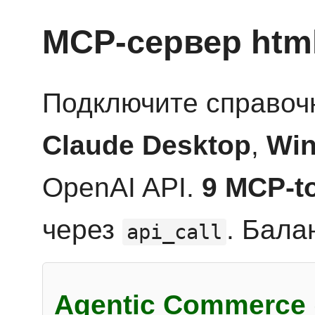
MCP-сервер htm
Подключите справоч
Claude Desktop
,
Win
OpenAI API.
9 MCP-t
через
. Бала
api_call
Agentic Commerce 