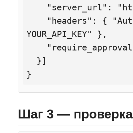
    "server_url": "https://mcp.htmlweb.ru/",

    "headers": { "Authorization": "Bearer 
YOUR_API_KEY" },

    "require_approval": "never"

  }]

}
Шаг 3 — проверка 