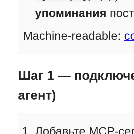
упоминания
пост
Machine-readable:
c
Шаг 1 — подключе
агент)
Добавьте MCP-се