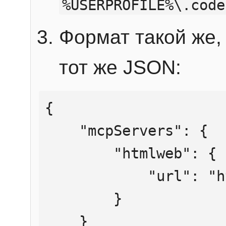
%USERPROFILE%\.code
Формат такой же, 
тот же JSON:
{

    "mcpServers": {

        "htmlweb": {

            "url": "https://mcp.htmlweb.ru/"

        }

    }
