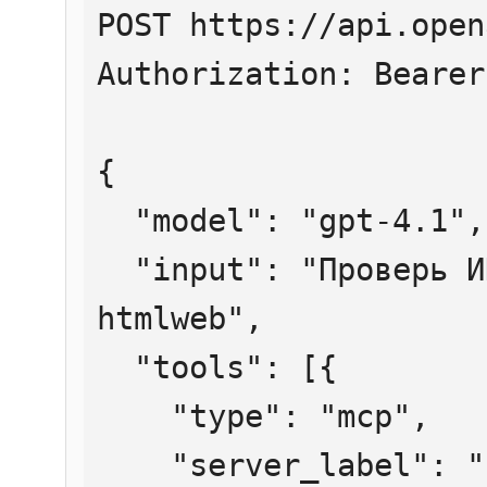
POST https://api.open
Authorization: Bearer
{

  "model": "gpt-4.1",

  "input": "Проверь ИНН 7707083893 через 
htmlweb",

  "tools": [{

    "type": "mcp",

    "server_label": "htmlweb",
