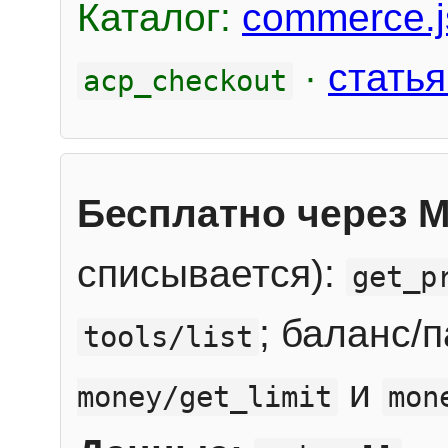
Каталог:
commerce.j
·
статья
acp_checkout
Бесплатно через 
списывается):
get_p
; баланс/
tools/list
и
money/get_limit
mon