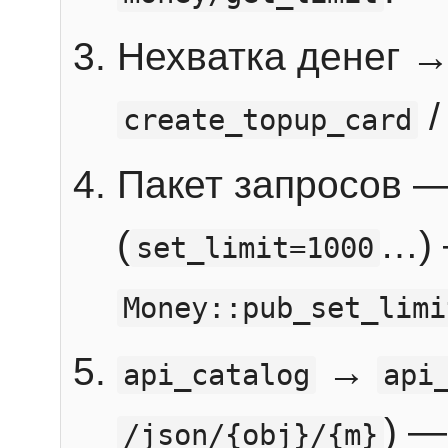
Нехватка денег 
create_topup_card
Пакет запросов 
(
…) 
set_limit=1000
Money::pub_set_limi
→
api_catalog
api
) —
/json/{obj}/{m}