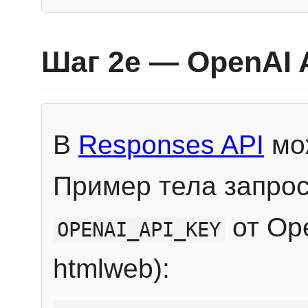
Шаг 2e — OpenAI 
В
Responses API
мож
Пример тела запрос
от Ope
OPENAI_API_KEY
htmlweb):