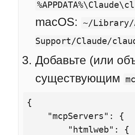
%APPDATA%\Claude\cl
macOS:
~/Library/
Support/Claude/clau
Добавьте (или об
существующим
m
{

    "mcpServers": {

        "htmlweb": {
