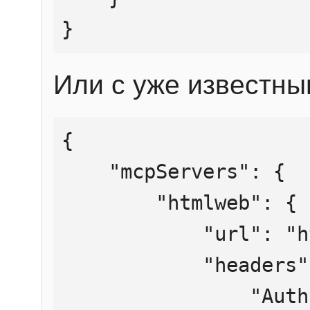
}
Или с уже известны
{

    "mcpServers": {

        "htmlweb": {

            "url": "https://mcp.htmlweb.ru/",

            "headers": {

                "Authorization": "Bearer 