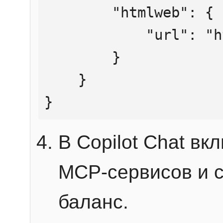
        "htmlweb": {

            "url": "https://mcp.htmlweb.ru/"

        }

    }

}
В Copilot Chat в
MCP-сервисов и 
баланс.