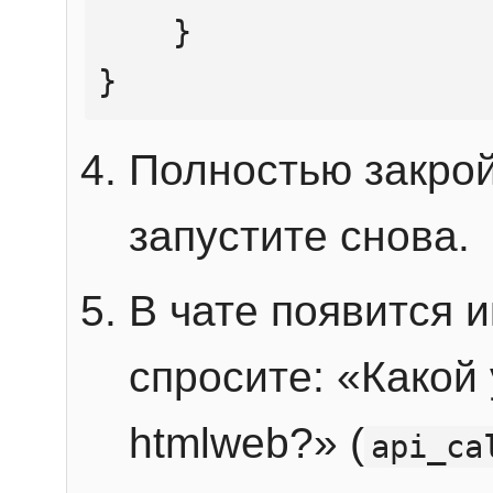
    }

}
Полностью закрой
запустите снова.
В чате появится 
спросите: «Какой
htmlweb?» (
api_ca