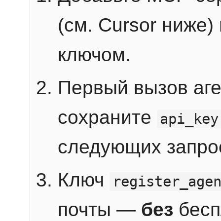
(см. Cursor ниже)
ключом.
Первый вызов аг
сохраните
api_key
следующих запро
Ключ
register_age
почты —
без
бесп