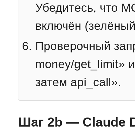
Убедитесь, что 
включён (зелёный
Проверочный запр
money/get_limit» 
затем api_call».
Шаг 2b — Claude 