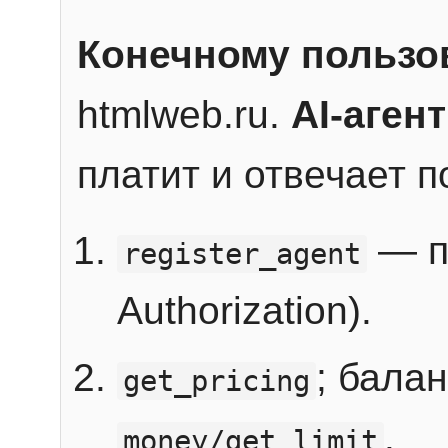
Конечному пользо
htmlweb.ru.
AI-агент
платит и отвечает 
— п
register_agent
Authorization).
; бала
get_pricing
.
money/get_limit