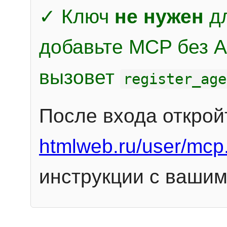
✓ Ключ
не нужен
дл
добавьте MCP без Au
вызовет
register_age
После входа открой
htmlweb.ru/user/mcp
инструкции с вашим