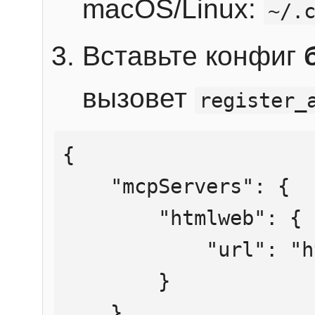
macOS/Linux:
~/.
Вставьте конфиг
вызовет
register_
{

    "mcpServers": {

        "htmlweb": {

            "url": "https://mcp.htmlweb.ru/"

        }

    }
