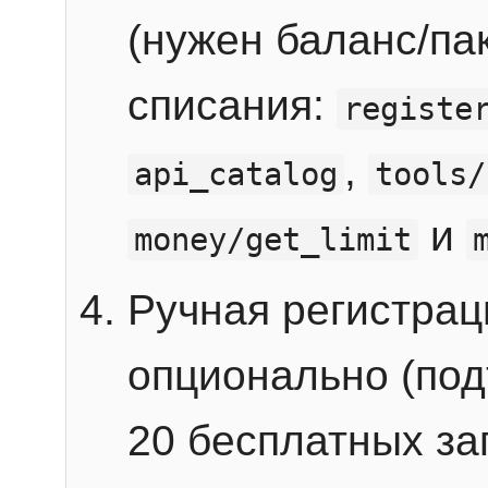
(нужен баланс/пак
списания:
registe
,
api_catalog
tools/
и
money/get_limit
Ручная регистра
опционально (под
20 бесплатных зап