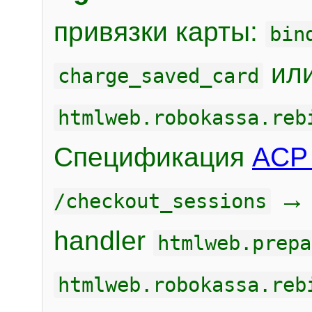
привязки карты:
bin
или
charge_saved_card
htmlweb.robokassa.reb
Спецификация
ACP 
/checkout_sessions
handler
htmlweb.prepa
htmlweb.robokassa.reb