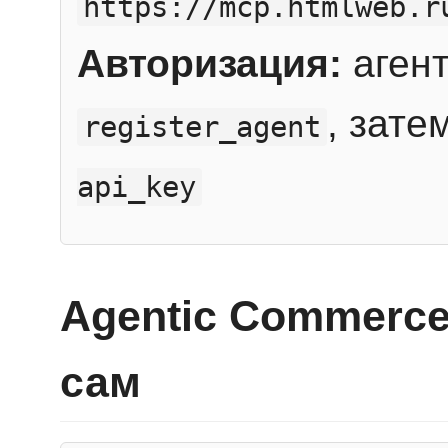
https://mcp.htmlweb.r
Авторизация:
агент
, зате
register_agent
api_key
Agentic Commerce
сам