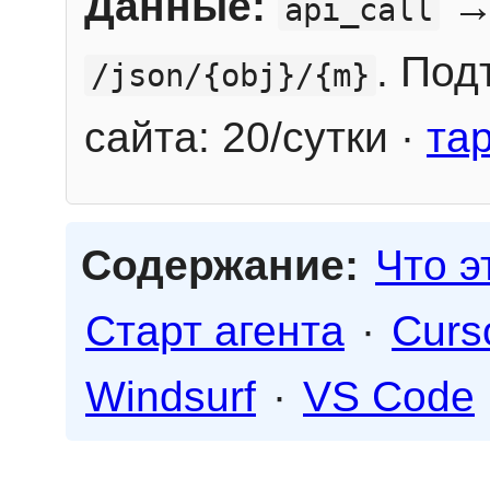
Данные:
→
api_call
. Под
/json/{obj}/{m}
сайта: 20/сутки ·
та
Содержание:
Что э
Старт агента
·
Curs
Windsurf
·
VS Code