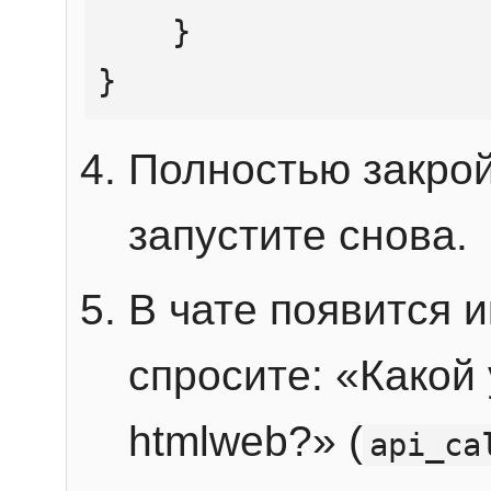
    }

}
Полностью закрой
запустите снова.
В чате появится 
спросите: «Какой
htmlweb?» (
api_ca