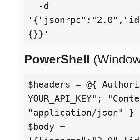
  -d 
'{"jsonrpc":"2.0","id
{}}'
PowerShell
(Window
$headers = @{ Authori
YOUR_API_KEY"; "Conte
"application/json" }

$body = 