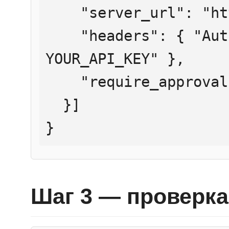
    "server_url": "https://mcp.htmlweb.ru/",

    "headers": { "Authorization": "Bearer 
YOUR_API_KEY" },

    "require_approval": "never"

  }]

}
Шаг 3 — проверка 