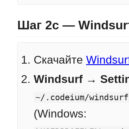
Шаг 2c — Windsur
Скачайте
Windsur
Windsurf → Sett
~/.codeium/windsurf
(Windows: