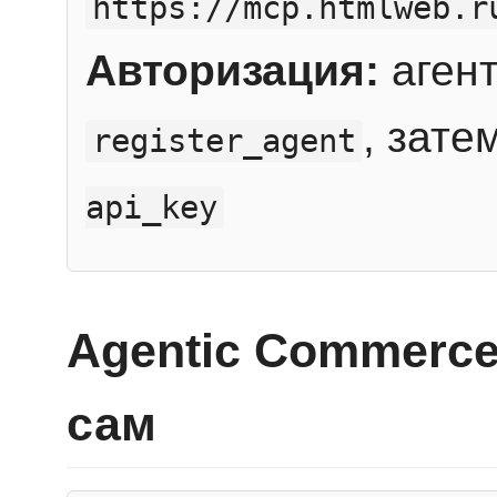
https://mcp.htmlweb.r
Авторизация:
агент
, зате
register_agent
api_key
Agentic Commerce
сам