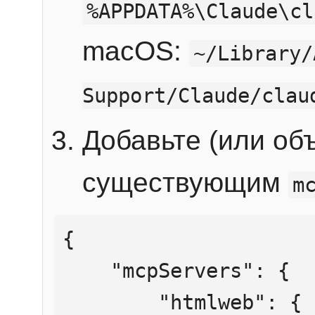
%APPDATA%\Claude\cl
macOS:
~/Library/
Support/Claude/clau
Добавьте (или об
существующим
m
{

    "mcpServers": {

        "htmlweb": {
