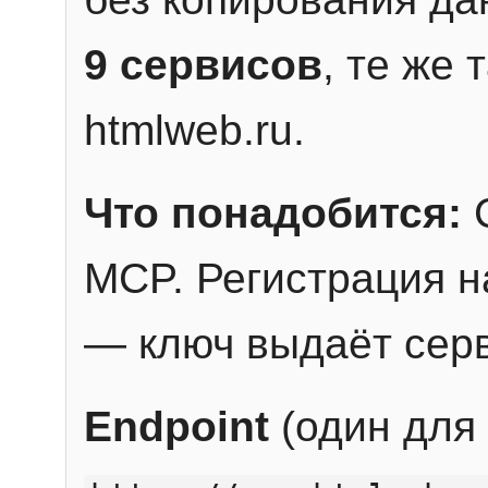
9 сервисов
, те же
htmlweb.ru.
Что понадобится:
C
MCP. Регистрация н
— ключ выдаёт сер
Endpoint
(один для 