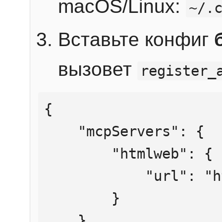
macOS/Linux:
~/.
Вставьте конфиг
вызовет
register_
{

    "mcpServers": {

        "htmlweb": {

            "url": "https://mcp.htmlweb.ru/"

        }

    }
