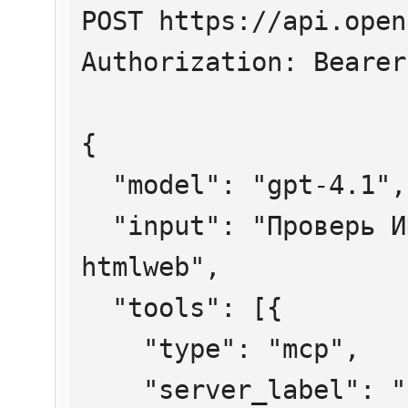
POST https://api.open
Authorization: Bearer
{

  "model": "gpt-4.1",

  "input": "Проверь ИНН 7707083893 через 
htmlweb",

  "tools": [{

    "type": "mcp",

    "server_label": "htmlweb",
