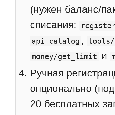
(нужен баланс/пак
списания:
registe
,
api_catalog
tools/
и
money/get_limit
Ручная регистра
опционально (под
20 бесплатных зап