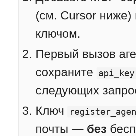
(см. Cursor ниже)
ключом.
Первый вызов аг
сохраните
api_key
следующих запро
Ключ
register_age
почты —
без
бесп