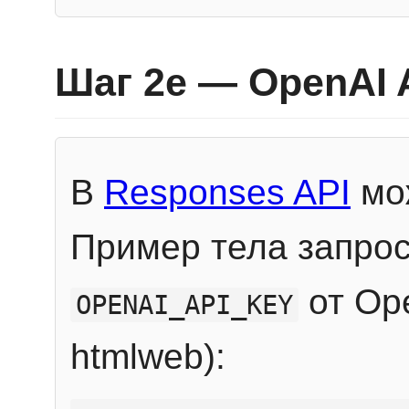
Шаг 2e — OpenAI 
В
Responses API
мож
Пример тела запрос
от Ope
OPENAI_API_KEY
htmlweb):