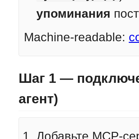
упоминания
пост
Machine-readable:
c
Шаг 1 — подключе
агент)
Добавьте MCP-се