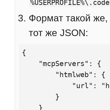
%USERPROFILE%\.code
Формат такой же, 
тот же JSON:
{

    "mcpServers": {

        "htmlweb": {

            "url": "https://mcp.htmlweb.ru/"

        }

    }
