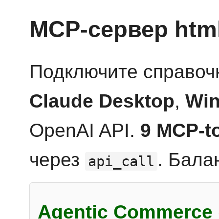
MCP-сервер htm
Подключите справоч
Claude Desktop
,
Win
OpenAI API.
9 MCP-t
через
. Бала
api_call
Agentic Commerce 