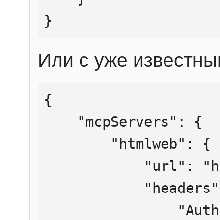
}
Или с уже известны
{

    "mcpServers": {

        "htmlweb": {

            "url": "https://mcp.htmlweb.ru/",

            "headers": {

                "Authorization": "Bearer 