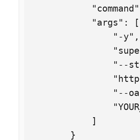
            "command": "npx",

            "args": [

                "-y",

                "supergateway",

                "--streamableHttp",

                "https://mcp.htmlweb.ru/",

                "--oauth2Bearer",

                "YOUR_API_KEY"

            ]

        }
