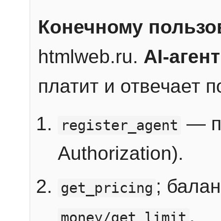
Конечному пользо
htmlweb.ru.
AI-агент
платит и отвечает 
— п
register_agent
Authorization).
; бала
get_pricing
.
money/get_limit