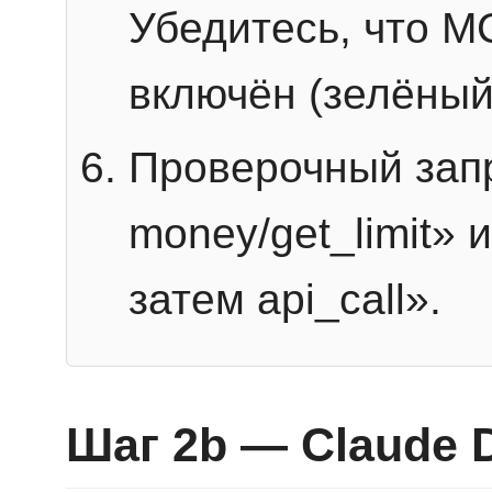
Убедитесь, что 
включён (зелёный
Проверочный запр
money/get_limit» 
затем api_call».
Шаг 2b — Claude 