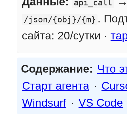
Данные:
→
api_call
. Под
/json/{obj}/{m}
сайта: 20/сутки ·
та
Содержание:
Что э
Старт агента
·
Curs
Windsurf
·
VS Code