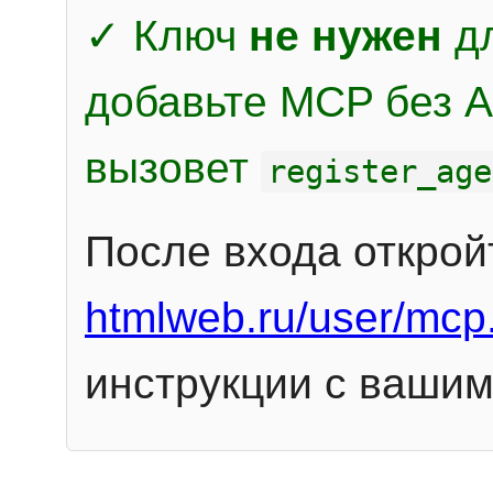
✓ Ключ
не нужен
дл
добавьте MCP без Au
вызовет
register_age
После входа открой
htmlweb.ru/user/mcp
инструкции с вашим