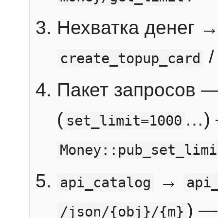
Нехватка денег 
create_topup_card
Пакет запросов 
(
…) 
set_limit=1000
Money::pub_set_limi
→
api_catalog
api
) —
/json/{obj}/{m}