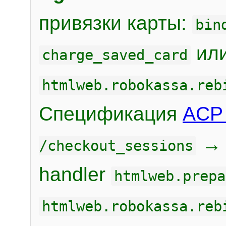
привязки карты:
bin
или
charge_saved_card
htmlweb.robokassa.reb
Спецификация
ACP 
/checkout_sessions
handler
htmlweb.prepa
htmlweb.robokassa.reb