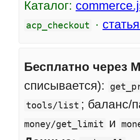
Каталог:
commerce.j
·
статья
acp_checkout
Бесплатно через 
списывается):
get_p
; баланс/
tools/list
и
money/get_limit
mon