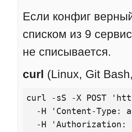
Если конфиг верный
списком из 9 сервис
не списывается.
curl
(Linux, Git Bas
curl -sS -X POST 'htt
  -H 'Content-Type: application/json' \

  -H 'Authorization: Bearer YOUR_API_KEY' \
