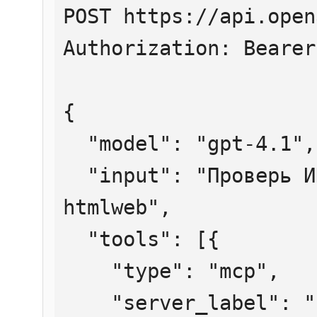
POST https://api.open
Authorization: Bearer
{

  "model": "gpt-4.1",

  "input": "Проверь ИНН 7707083893 через 
htmlweb",

  "tools": [{

    "type": "mcp",

    "server_label": "htmlweb",
