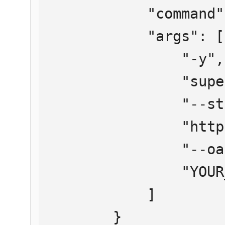
            "command": "npx",

            "args": [

                "-y",

                "supergateway",

                "--streamableHttp",

                "https://mcp.htmlweb.ru/",

                "--oauth2Bearer",

                "YOUR_API_KEY"

            ]

        }
