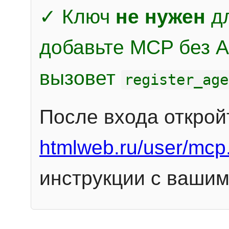
✓ Ключ
не нужен
дл
добавьте MCP без Au
вызовет
register_age
После входа открой
htmlweb.ru/user/mcp
инструкции с вашим