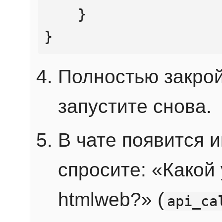
    }

}
Полностью закрой
запустите снова.
В чате появится 
спросите: «Какой
htmlweb?» (
api_ca