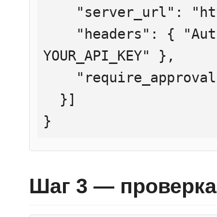
    "server_url": "https://mcp.htmlweb.ru/",

    "headers": { "Authorization": "Bearer 
YOUR_API_KEY" },

    "require_approval": "never"

  }]

}
Шаг 3 — проверка 