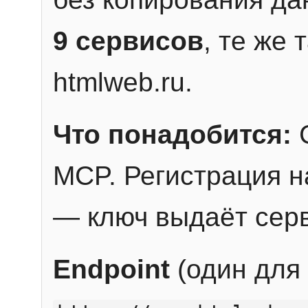
9 сервисов
, те же
htmlweb.ru.
Что понадобится:
C
MCP. Регистрация н
— ключ выдаёт сер
Endpoint
(один для 