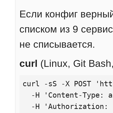
Если конфиг верный
списком из 9 сервис
не списывается.
curl
(Linux, Git Bas
curl -sS -X POST 'htt
  -H 'Content-Type: application/json' \

  -H 'Authorization: Bearer YOUR_API_KEY' \
