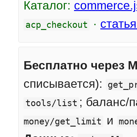
Каталог:
commerce.j
·
статья
acp_checkout
Бесплатно через 
списывается):
get_p
; баланс/
tools/list
и
money/get_limit
mon