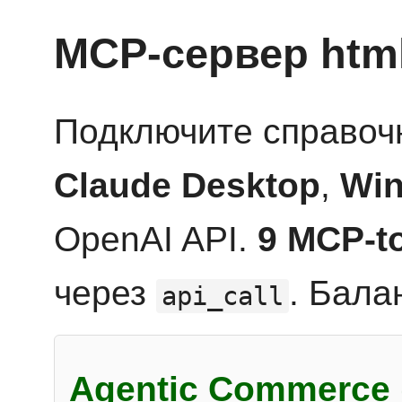
MCP-сервер htm
Подключите справоч
Claude Desktop
,
Win
OpenAI API.
9 MCP-t
через
. Бала
api_call
Agentic Commerce 