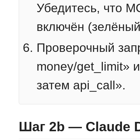
Убедитесь, что 
включён (зелёный
Проверочный запр
money/get_limit» 
затем api_call».
Шаг 2b — Claude 