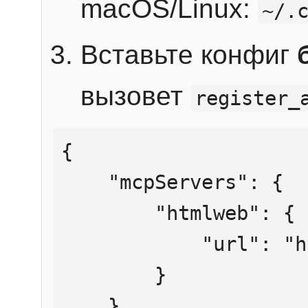
macOS/Linux:
~/.
Вставьте конфиг
вызовет
register_
{

    "mcpServers": {

        "htmlweb": {

            "url": "https://mcp.htmlweb.ru/"

        }

    }
