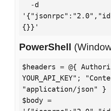
  -d 
'{"jsonrpc":"2.0","id
{}}'
PowerShell
(Window
$headers = @{ Authori
YOUR_API_KEY"; "Conte
"application/json" }

$body = 