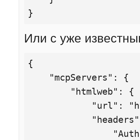
}
Или с уже известны
{

    "mcpServers": {

        "htmlweb": {

            "url": "https://mcp.htmlweb.ru/",

            "headers": {

                "Authorization": "Bearer 