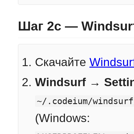
Шаг 2c — Windsur
Скачайте
Windsur
Windsurf → Sett
~/.codeium/windsurf
(Windows: