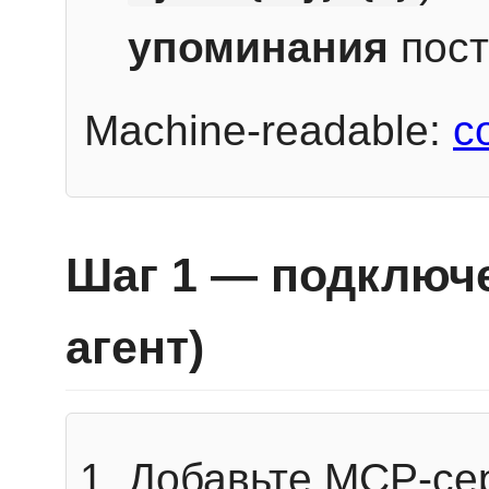
упоминания
пост
Machine-readable:
c
Шаг 1 — подключе
агент)
Добавьте MCP-се