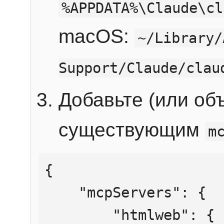
%APPDATA%\Claude\cl
macOS:
~/Library/
Support/Claude/clau
Добавьте (или об
существующим
m
{

    "mcpServers": {

        "htmlweb": {
