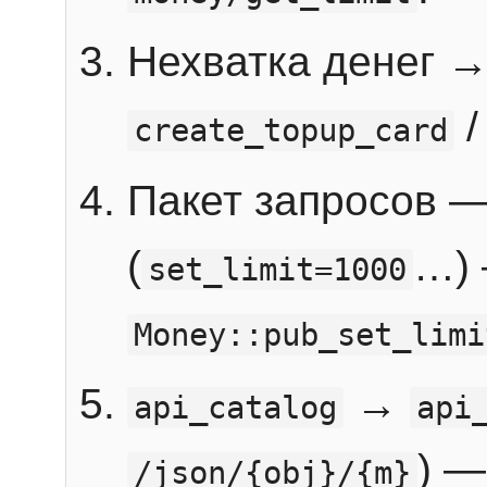
Нехватка денег 
create_topup_card
Пакет запросов 
(
…) 
set_limit=1000
Money::pub_set_limi
→
api_catalog
api
) —
/json/{obj}/{m}