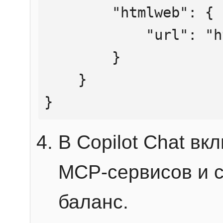
        "htmlweb": {

            "url": "https://mcp.htmlweb.ru/"

        }

    }

}
В Copilot Chat в
MCP-сервисов и 
баланс.