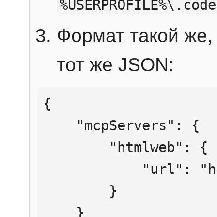
%USERPROFILE%\.code
Формат такой же, 
тот же JSON:
{

    "mcpServers": {

        "htmlweb": {

            "url": "https://mcp.htmlweb.ru/"

        }

    }
