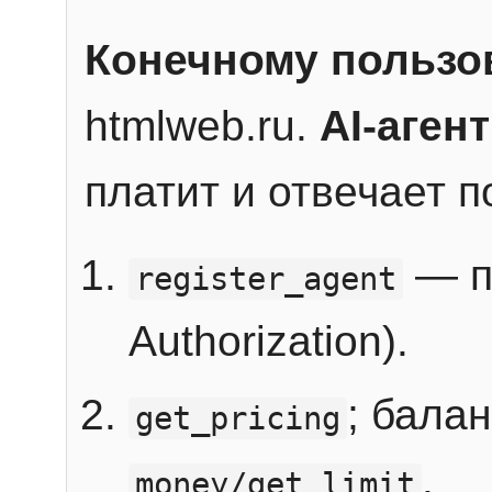
Конечному пользо
htmlweb.ru.
AI-агент
платит и отвечает 
— п
register_agent
Authorization).
; бала
get_pricing
.
money/get_limit