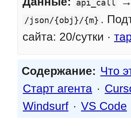
Данные:
→
api_call
. Под
/json/{obj}/{m}
сайта: 20/сутки ·
та
Содержание:
Что э
Старт агента
·
Curs
Windsurf
·
VS Code