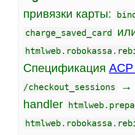
привязки карты:
bin
или
charge_saved_card
htmlweb.robokassa.reb
Спецификация
ACP 
/checkout_sessions
handler
htmlweb.prepa
htmlweb.robokassa.reb