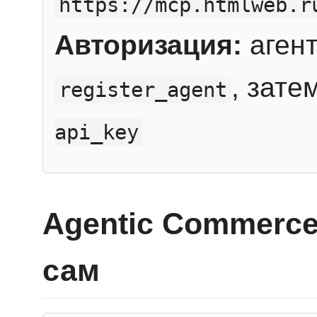
https://mcp.htmlweb.r
Авторизация:
агент
, зате
register_agent
api_key
Agentic Commerce
сам