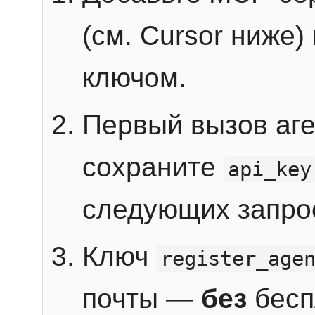
(см. Cursor ниже)
ключом.
Первый вызов аг
сохраните
api_key
следующих запро
Ключ
register_age
почты —
без
бесп