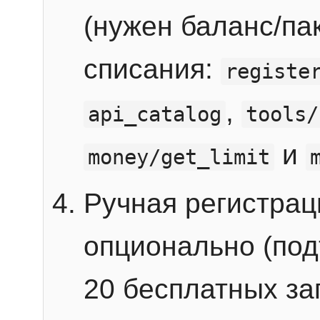
(нужен баланс/пак
списания:
registe
,
api_catalog
tools/
и
money/get_limit
Ручная регистра
опционально (под
20 бесплатных зап