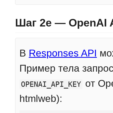
Шаг 2e — OpenAI 
В
Responses API
мож
Пример тела запрос
от Ope
OPENAI_API_KEY
htmlweb):