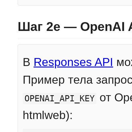
Шаг 2e — OpenAI 
В
Responses API
мож
Пример тела запрос
от Ope
OPENAI_API_KEY
htmlweb):