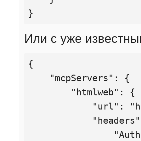
}
Или с уже известны
{

    "mcpServers": {

        "htmlweb": {

            "url": "https://mcp.htmlweb.ru/",

            "headers": {

                "Authorization": "Bearer 