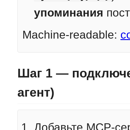
упоминания
пост
Machine-readable:
c
Шаг 1 — подключе
агент)
Добавьте MCP-се