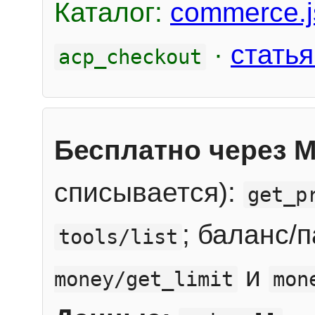
Каталог:
commerce.j
·
статья
acp_checkout
Бесплатно через 
списывается):
get_p
; баланс/
tools/list
и
money/get_limit
mon