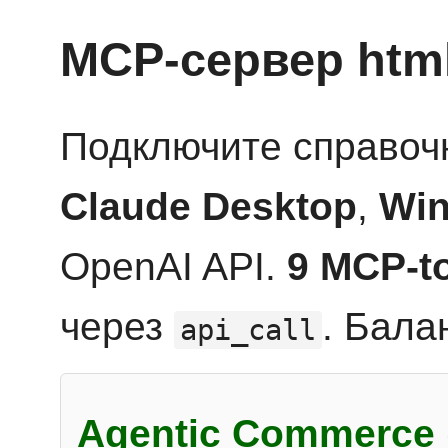
MCP-сервер htm
Подключите справоч
Claude Desktop
,
Win
OpenAI API.
9 MCP-t
через
. Бала
api_call
Agentic Commerce 