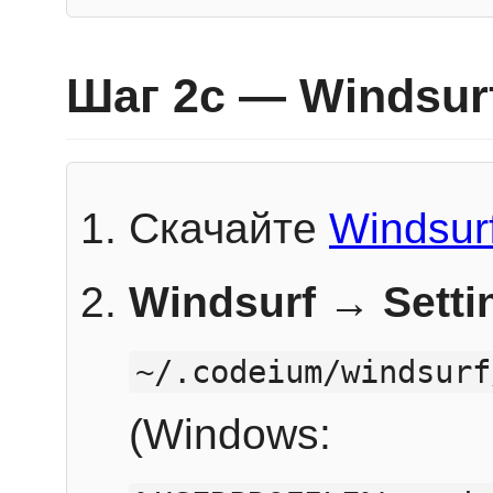
Шаг 2c — Windsur
Скачайте
Windsur
Windsurf → Sett
~/.codeium/windsurf
(Windows: