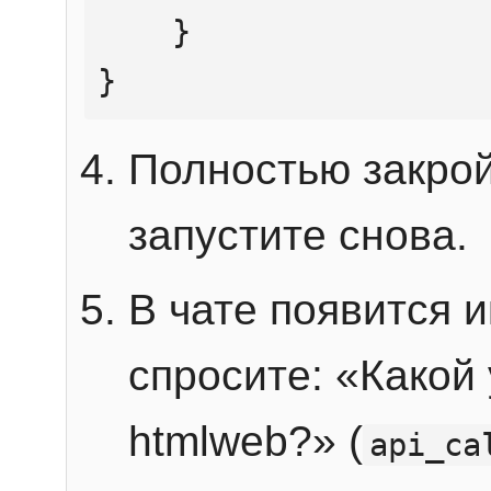
    }

}
Полностью закрой
запустите снова.
В чате появится 
спросите: «Какой
htmlweb?» (
api_ca