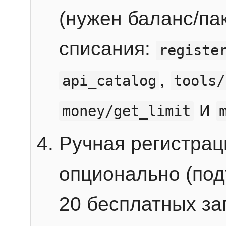
(нужен баланс/пак
списания:
registe
,
api_catalog
tools/
и
money/get_limit
Ручная регистра
опционально (под
20 бесплатных зап