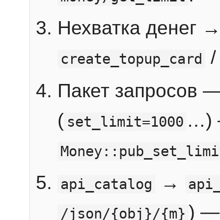
Нехватка денег 
create_topup_card
Пакет запросов 
(
…) 
set_limit=1000
Money::pub_set_limi
→
api_catalog
api
) —
/json/{obj}/{m}