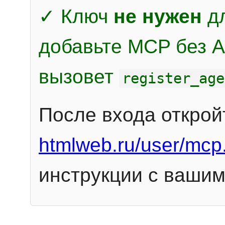
✓ Ключ
не нужен
дл
добавьте MCP без Au
вызовет
register_age
После входа открой
htmlweb.ru/user/mcp
инструкции с вашим