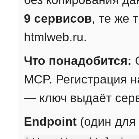
9 сервисов
, те же
htmlweb.ru.
Что понадобится:
C
MCP. Регистрация н
— ключ выдаёт сер
Endpoint
(один для 