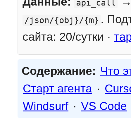
Данные:
→
api_call
. Под
/json/{obj}/{m}
сайта: 20/сутки ·
та
Содержание:
Что э
Старт агента
·
Curs
Windsurf
·
VS Code