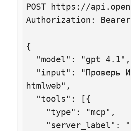
POST https://api.open
Authorization: Bearer
{

  "model": "gpt-4.1",

  "input": "Проверь ИНН 7707083893 через 
htmlweb",

  "tools": [{

    "type": "mcp",

    "server_label": "htmlweb",
