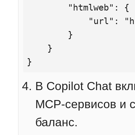
        "htmlweb": {

            "url": "https://mcp.htmlweb.ru/"

        }

    }

}
В Copilot Chat в
MCP-сервисов и 
баланс.