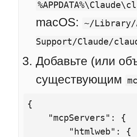
%APPDATA%\Claude\cl
macOS:
~/Library/
Support/Claude/clau
Добавьте (или об
существующим
m
{

    "mcpServers": {

        "htmlweb": {
