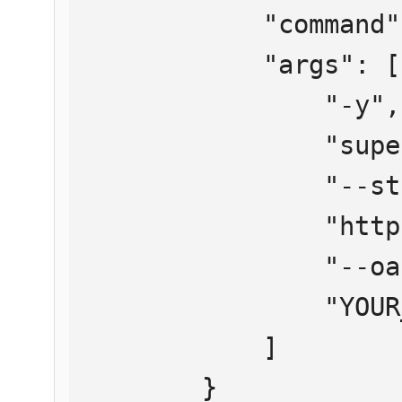
            "command": "npx",

            "args": [

                "-y",

                "supergateway",

                "--streamableHttp",

                "https://mcp.htmlweb.ru/",

                "--oauth2Bearer",

                "YOUR_API_KEY"

            ]

        }
