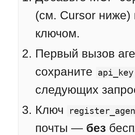
(см. Cursor ниже)
ключом.
Первый вызов аг
сохраните
api_key
следующих запро
Ключ
register_age
почты —
без
бесп