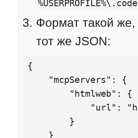
%USERPROFILE%\.code
Формат такой же, 
тот же JSON:
{

    "mcpServers": {

        "htmlweb": {

            "url": "https://mcp.htmlweb.ru/"

        }

    }
