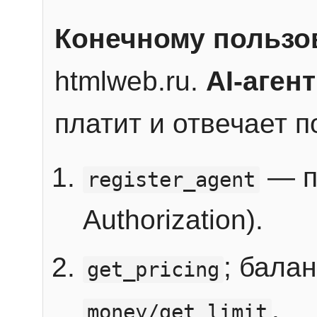
Конечному пользо
htmlweb.ru.
AI-агент
платит и отвечает 
— п
register_agent
Authorization).
; бала
get_pricing
.
money/get_limit