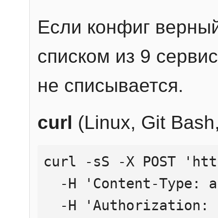
Если конфиг верный
списком из 9 сервис
не списывается.
curl
(Linux, Git Bas
curl -sS -X POST 'htt
  -H 'Content-Type: application/json' \

  -H 'Authorization: Bearer YOUR_API_KEY' \
