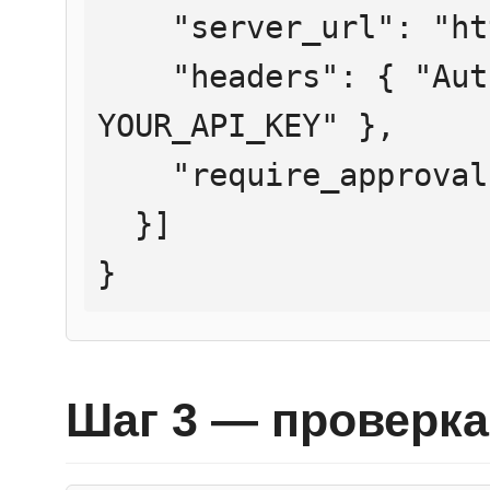
    "server_url": "https://mcp.htmlweb.ru/",

    "headers": { "Authorization": "Bearer 
YOUR_API_KEY" },

    "require_approval": "never"

  }]

}
Шаг 3 — проверка 