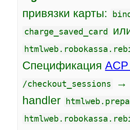
привязки карты:
bin
или
charge_saved_card
htmlweb.robokassa.reb
Спецификация
ACP 
/checkout_sessions
handler
htmlweb.prepa
htmlweb.robokassa.reb