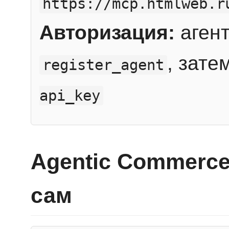
https://mcp.htmlweb.r
Авторизация:
агент
, зате
register_agent
api_key
Agentic Commerce
сам