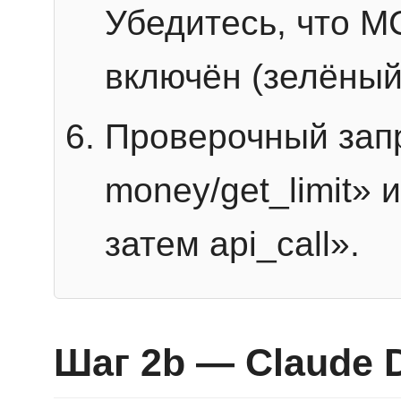
Убедитесь, что 
включён (зелёный
Проверочный запр
money/get_limit» 
затем api_call».
Шаг 2b — Claude 