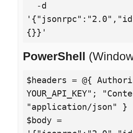
  -d 
'{"jsonrpc":"2.0","id
{}}'
PowerShell
(Window
$headers = @{ Authori
YOUR_API_KEY"; "Conte
"application/json" }

$body = 