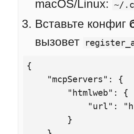
macOS/Linux:
~/.
Вставьте конфиг
вызовет
register_
{

    "mcpServers": {

        "htmlweb": {

            "url": "https://mcp.htmlweb.ru/"

        }

    }
