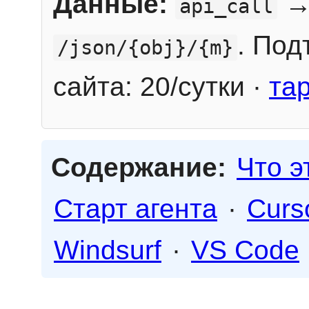
Данные:
→
api_call
. Под
/json/{obj}/{m}
сайта: 20/сутки ·
та
Содержание:
Что э
Старт агента
·
Curs
Windsurf
·
VS Code