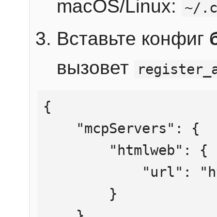
macOS/Linux:
~/.
Вставьте конфиг
вызовет
register_
{

    "mcpServers": {

        "htmlweb": {

            "url": "https://mcp.htmlweb.ru/"

        }

    }
