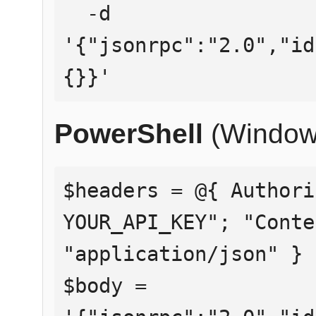
  -d 
'{"jsonrpc":"2.0","id
{}}'
PowerShell
(Window
$headers = @{ Authori
YOUR_API_KEY"; "Conte
"application/json" }

$body = 