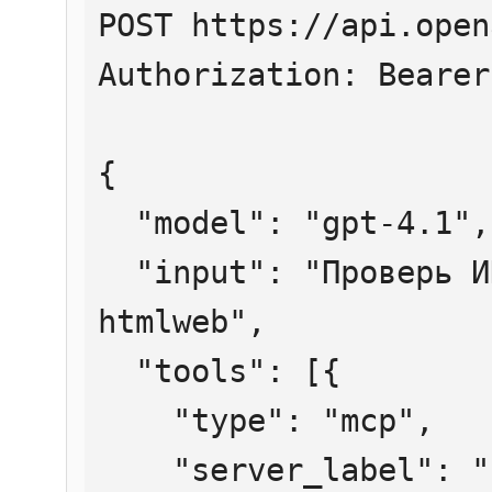
POST https://api.open
Authorization: Bearer
{

  "model": "gpt-4.1",

  "input": "Проверь ИНН 7707083893 через 
htmlweb",

  "tools": [{

    "type": "mcp",

    "server_label": "htmlweb",
