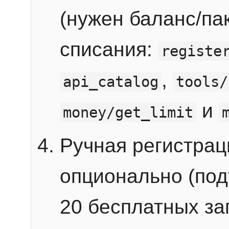
(нужен баланс/пак
списания:
registe
,
api_catalog
tools/
и
money/get_limit
Ручная регистра
опционально (под
20 бесплатных зап