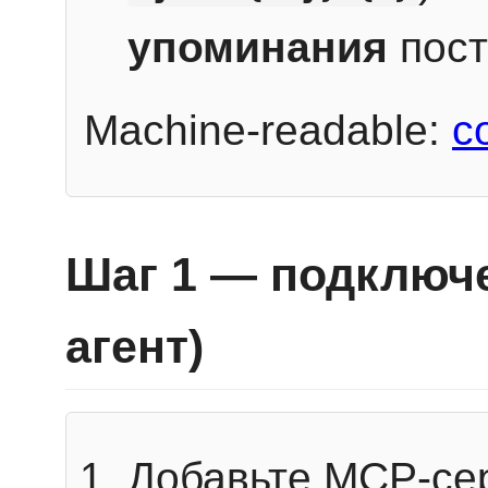
упоминания
пост
Machine-readable:
c
Шаг 1 — подключе
агент)
Добавьте MCP-се