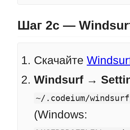
Шаг 2c — Windsur
Скачайте
Windsur
Windsurf → Sett
~/.codeium/windsurf
(Windows: