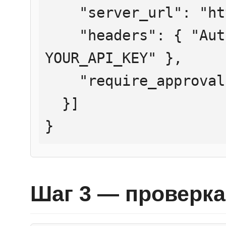
    "server_url": "https://mcp.htmlweb.ru/",

    "headers": { "Authorization": "Bearer 
YOUR_API_KEY" },

    "require_approval": "never"

  }]

}
Шаг 3 — проверка 