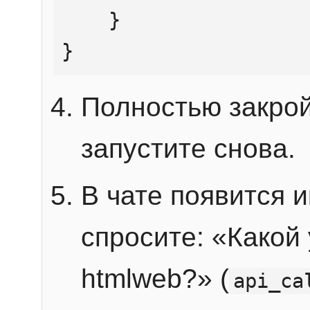
    }

}
Полностью закрой
запустите снова.
В чате появится 
спросите: «Какой
htmlweb?» (
api_ca