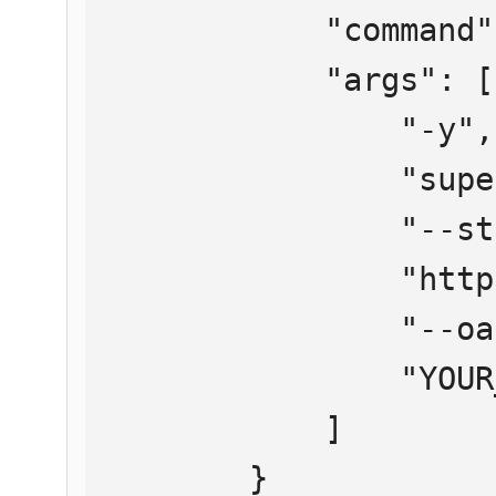
            "command": "npx",

            "args": [

                "-y",

                "supergateway",

                "--streamableHttp",

                "https://mcp.htmlweb.ru/",

                "--oauth2Bearer",

                "YOUR_API_KEY"

            ]

        }
