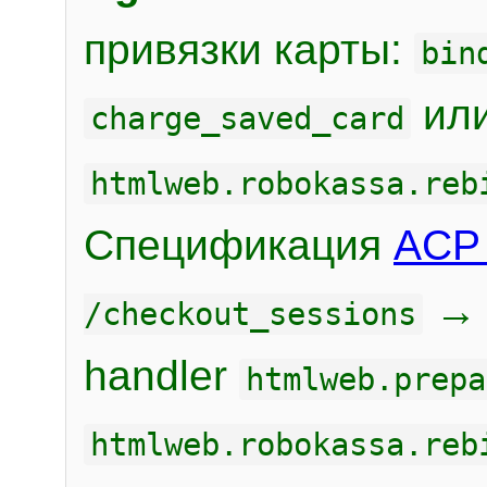
привязки карты:
bin
или
charge_saved_card
htmlweb.robokassa.reb
Спецификация
ACP 
/checkout_sessions
handler
htmlweb.prepa
htmlweb.robokassa.reb