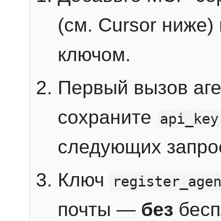
(см. Cursor ниже)
ключом.
Первый вызов аг
сохраните
api_key
следующих запро
Ключ
register_age
почты —
без
бесп