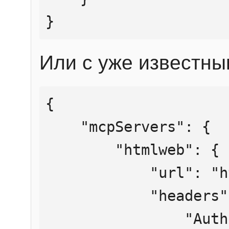
}
Или с уже известны
{

    "mcpServers": {

        "htmlweb": {

            "url": "https://mcp.htmlweb.ru/",

            "headers": {

                "Authorization": "Bearer 