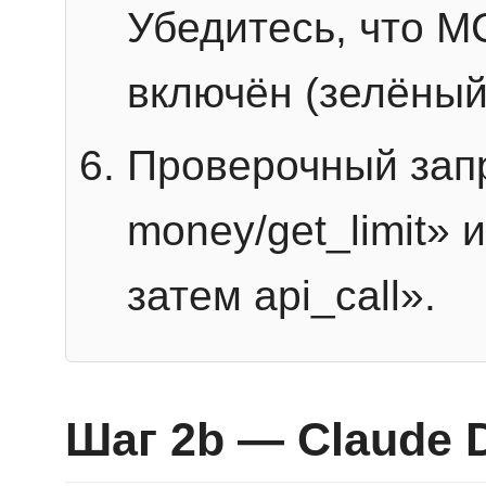
Убедитесь, что 
включён (зелёный
Проверочный запр
money/get_limit» 
затем api_call».
Шаг 2b — Claude 