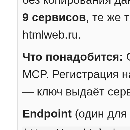
9 сервисов
, те же
htmlweb.ru.
Что понадобится:
C
MCP. Регистрация н
— ключ выдаёт сер
Endpoint
(один для 