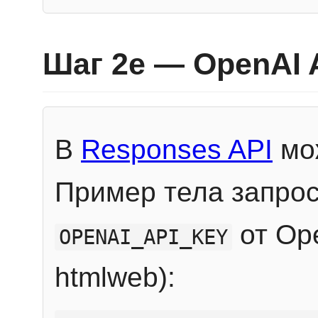
Шаг 2e — OpenAI 
В
Responses API
мож
Пример тела запрос
от Ope
OPENAI_API_KEY
htmlweb):