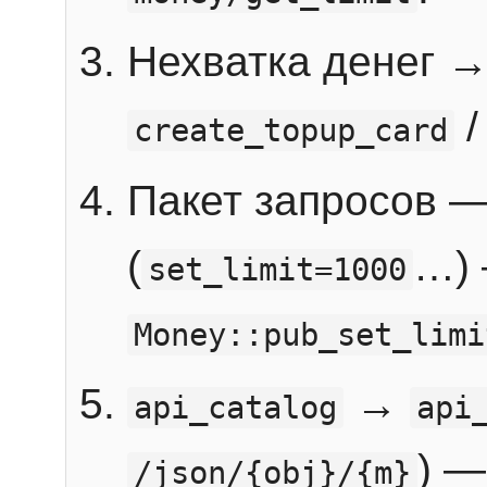
Нехватка денег 
create_topup_card
Пакет запросов 
(
…) 
set_limit=1000
Money::pub_set_limi
→
api_catalog
api
) —
/json/{obj}/{m}