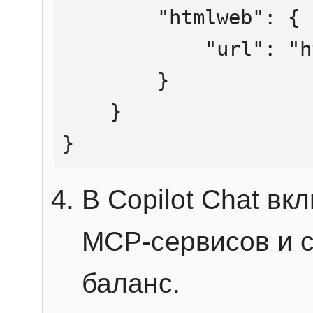
        "htmlweb": {

            "url": "https://mcp.htmlweb.ru/"

        }

    }

}
В Copilot Chat в
MCP-сервисов и 
баланс.