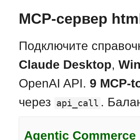
MCP-сервер htm
Подключите справоч
Claude Desktop
,
Win
OpenAI API.
9 MCP-t
через
. Бала
api_call
Agentic Commerce 