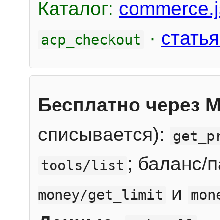
Каталог:
commerce.j
·
статья
acp_checkout
Бесплатно через 
списывается):
get_p
; баланс/
tools/list
и
money/get_limit
mon