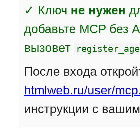
✓ Ключ
не нужен
дл
добавьте MCP без Au
вызовет
register_age
После входа открой
htmlweb.ru/user/mcp
инструкции с вашим