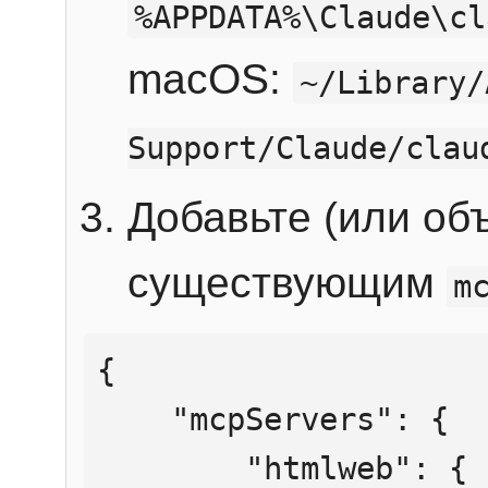
%APPDATA%\Claude\cl
macOS:
~/Library/
Support/Claude/clau
Добавьте (или об
существующим
m
{

    "mcpServers": {

        "htmlweb": {
