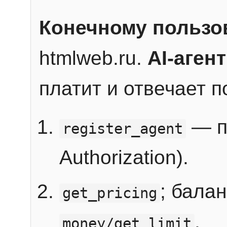
Конечному пользо
htmlweb.ru.
AI-агент
платит и отвечает 
— п
register_agent
Authorization).
; бала
get_pricing
.
money/get_limit