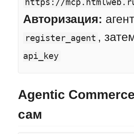
https://mcp.htmlweb.r
Авторизация:
агент
, зате
register_agent
api_key
Agentic Commerce
сам