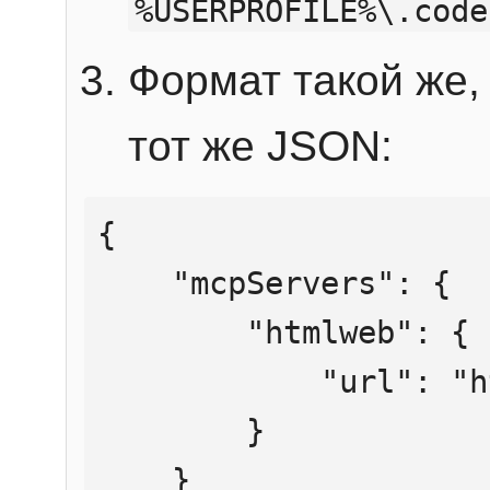
%USERPROFILE%\.code
Формат такой же, 
тот же JSON:
{

    "mcpServers": {

        "htmlweb": {

            "url": "https://mcp.htmlweb.ru/"

        }

    }
