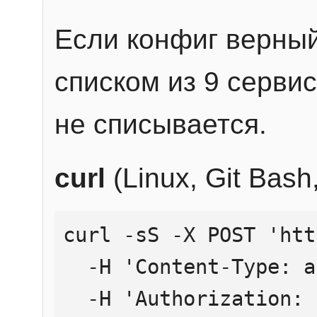
Если конфиг верный
списком из 9 сервис
не списывается.
curl
(Linux, Git Bas
curl -sS -X POST 'htt
  -H 'Content-Type: application/json' \

  -H 'Authorization: Bearer YOUR_API_KEY' \
