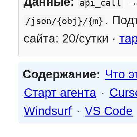
Данные:
→
api_call
. Под
/json/{obj}/{m}
сайта: 20/сутки ·
та
Содержание:
Что э
Старт агента
·
Curs
Windsurf
·
VS Code