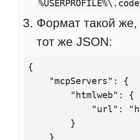
%USERPROFILE%\.code
Формат такой же, 
тот же JSON:
{

    "mcpServers": {

        "htmlweb": {

            "url": "https://mcp.htmlweb.ru/"

        }

    }
