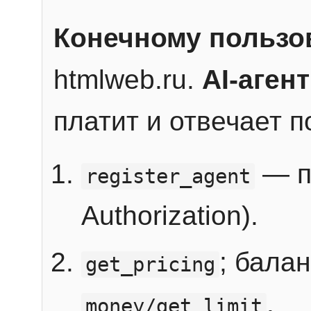
Конечному пользо
htmlweb.ru.
AI-агент
платит и отвечает 
— п
register_agent
Authorization).
; бала
get_pricing
.
money/get_limit