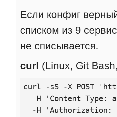
Если конфиг верный
списком из 9 сервис
не списывается.
curl
(Linux, Git Bas
curl -sS -X POST 'htt
  -H 'Content-Type: application/json' \

  -H 'Authorization: Bearer YOUR_API_KEY' \
