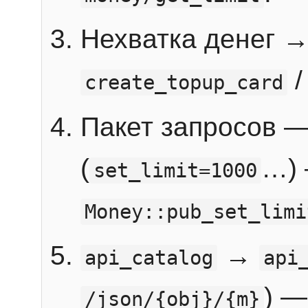
Нехватка денег 
create_topup_card
Пакет запросов 
(
…) 
set_limit=1000
Money::pub_set_limi
→
api_catalog
api
) —
/json/{obj}/{m}