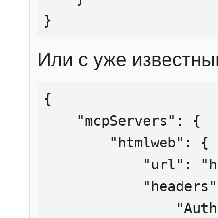
}
Или с уже известны
{

    "mcpServers": {

        "htmlweb": {

            "url": "https://mcp.htmlweb.ru/",

            "headers": {

                "Authorization": "Bearer 