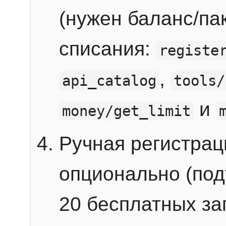
(нужен баланс/пак
списания:
registe
,
api_catalog
tools/
и
money/get_limit
Ручная регистра
опционально (под
20 бесплатных зап