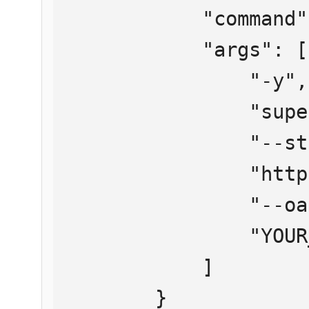
            "command": "npx",

            "args": [

                "-y",

                "supergateway",

                "--streamableHttp",

                "https://mcp.htmlweb.ru/",

                "--oauth2Bearer",

                "YOUR_API_KEY"

            ]

        }
