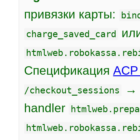
привязки карты:
bin
или
charge_saved_card
htmlweb.robokassa.reb
Спецификация
ACP 
/checkout_sessions
handler
htmlweb.prepa
htmlweb.robokassa.reb