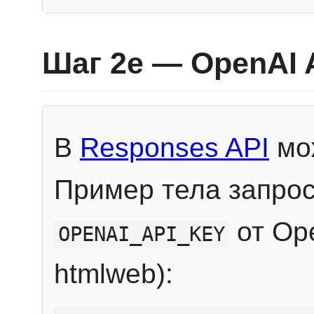
Шаг 2e — OpenAI 
В
Responses API
мож
Пример тела запрос
от Ope
OPENAI_API_KEY
htmlweb):