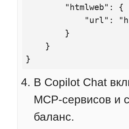
        "htmlweb": {

            "url": "https://mcp.htmlweb.ru/"

        }

    }

}
В Copilot Chat в
MCP-сервисов и 
баланс.