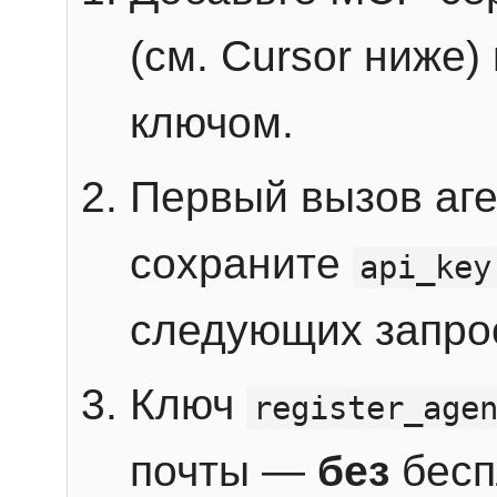
(см. Cursor ниже)
ключом.
Первый вызов аг
сохраните
api_key
следующих запро
Ключ
register_age
почты —
без
бесп