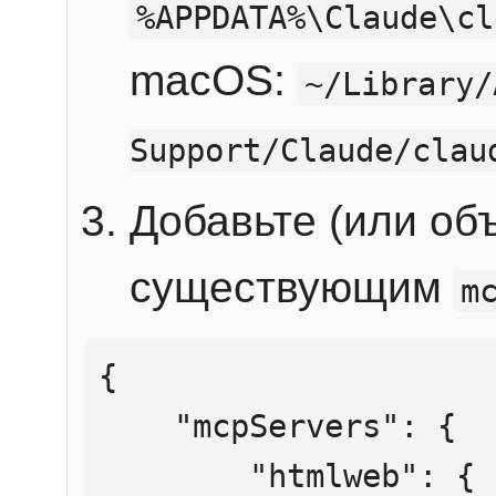
%APPDATA%\Claude\cl
macOS:
~/Library/
Support/Claude/clau
Добавьте (или об
существующим
m
{

    "mcpServers": {

        "htmlweb": {
