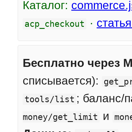
Каталог:
commerce.j
·
статья
acp_checkout
Бесплатно через 
списывается):
get_p
; баланс/
tools/list
и
money/get_limit
mon