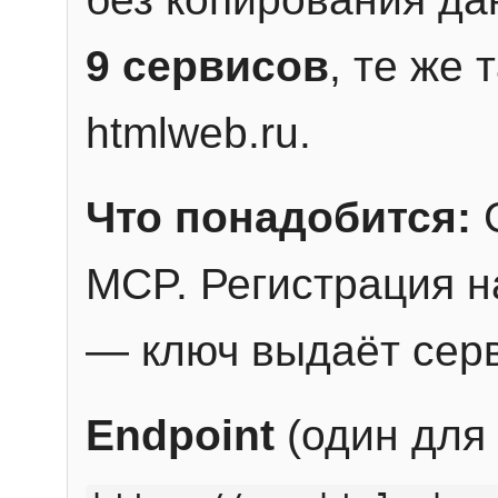
9 сервисов
, те же
htmlweb.ru.
Что понадобится:
C
MCP. Регистрация н
— ключ выдаёт сер
Endpoint
(один для 