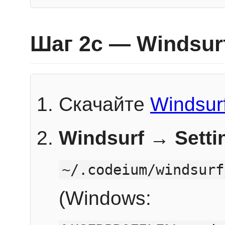
Шаг 2c — Windsur
Скачайте
Windsur
Windsurf → Sett
~/.codeium/windsurf
(Windows: