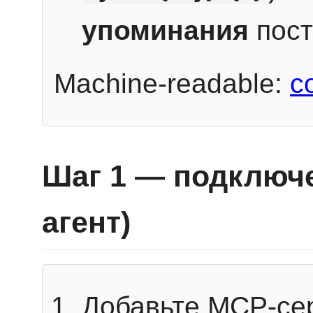
упоминания
пост
Machine-readable:
c
Шаг 1 — подключе
агент)
Добавьте MCP-се