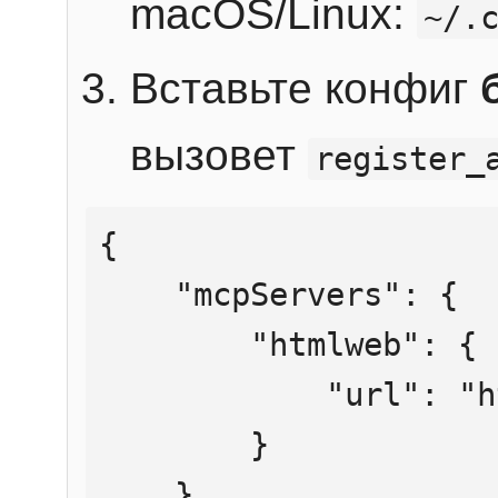
macOS/Linux:
~/.
Вставьте конфиг
вызовет
register_
{

    "mcpServers": {

        "htmlweb": {

            "url": "https://mcp.htmlweb.ru/"

        }

    }
