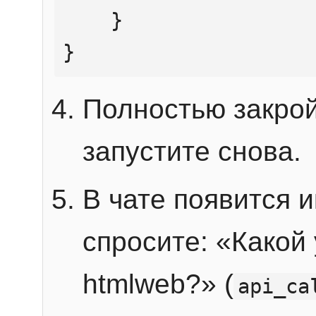
    }

}
Полностью закрой
запустите снова.
В чате появится 
спросите: «Какой
htmlweb?» (
api_ca