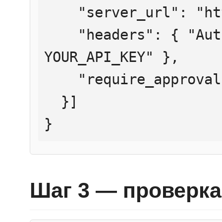
    "server_url": "https://mcp.htmlweb.ru/",

    "headers": { "Authorization": "Bearer 
YOUR_API_KEY" },

    "require_approval": "never"

  }]

}
Шаг 3 — проверка 