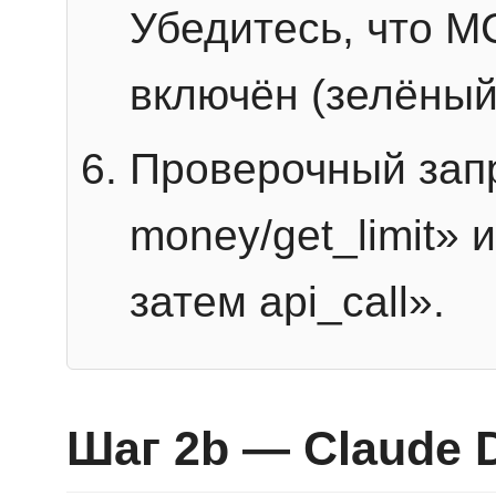
Убедитесь, что 
включён (зелёный
Проверочный запр
money/get_limit» 
затем api_call».
Шаг 2b — Claude 