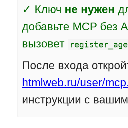
✓ Ключ
не нужен
дл
добавьте MCP без Au
вызовет
register_age
После входа открой
htmlweb.ru/user/mcp
инструкции с вашим