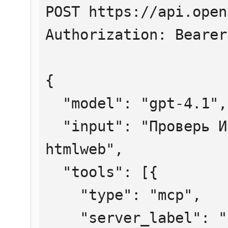
POST https://api.open
Authorization: Bearer
{

  "model": "gpt-4.1",

  "input": "Проверь ИНН 7707083893 через 
htmlweb",

  "tools": [{

    "type": "mcp",

    "server_label": "htmlweb",
