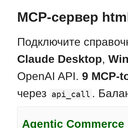
MCP-сервер htm
Подключите справоч
Claude Desktop
,
Win
OpenAI API.
9 MCP-t
через
. Бала
api_call
Agentic Commerce 