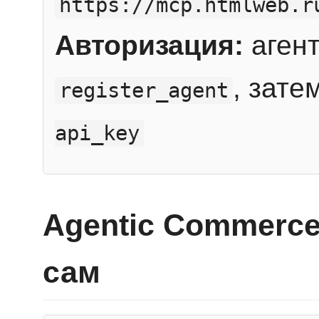
https://mcp.htmlweb.r
Авторизация:
агент
, зате
register_agent
api_key
Agentic Commerce
сам