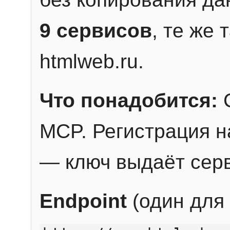
9 сервисов
, те же
htmlweb.ru.
Что понадобится:
C
MCP. Регистрация н
— ключ выдаёт сер
Endpoint
(один для 