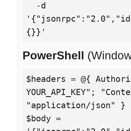
  -d 
'{"jsonrpc":"2.0","id
{}}'
PowerShell
(Window
$headers = @{ Authori
YOUR_API_KEY"; "Conte
"application/json" }

$body = 