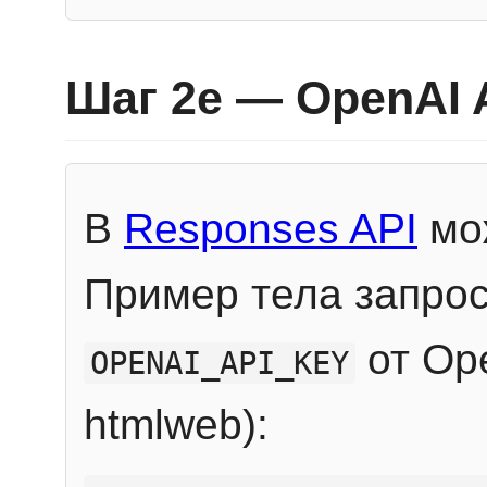
Шаг 2e — OpenAI 
В
Responses API
мож
Пример тела запрос
от Ope
OPENAI_API_KEY
htmlweb):