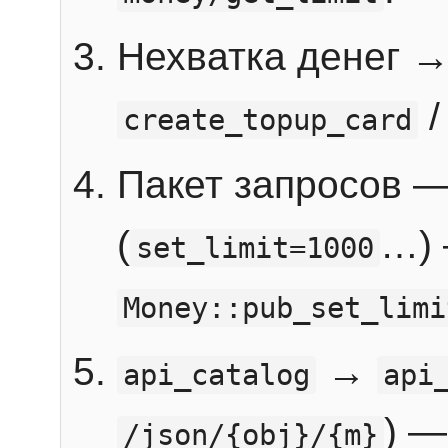
Нехватка денег 
create_topup_card
Пакет запросов 
(
…) 
set_limit=1000
Money::pub_set_limi
→
api_catalog
api
) —
/json/{obj}/{m}