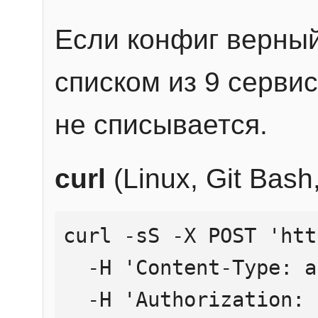
Если конфиг верный
списком из 9 сервис
не списывается.
curl
(Linux, Git Bas
curl -sS -X POST 'htt
  -H 'Content-Type: application/json' \

  -H 'Authorization: Bearer YOUR_API_KEY' \
