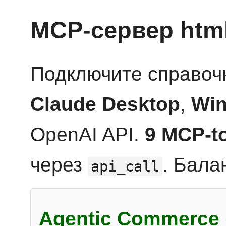
MCP-сервер htm
Подключите справоч
Claude Desktop
,
Win
OpenAI API.
9 MCP-t
через
. Бала
api_call
Agentic Commerce 