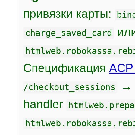
привязки карты:
bin
или
charge_saved_card
htmlweb.robokassa.reb
Спецификация
ACP 
/checkout_sessions
handler
htmlweb.prepa
htmlweb.robokassa.reb