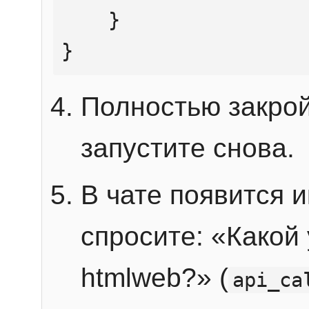
    }

}
Полностью закрой
запустите снова.
В чате появится 
спросите: «Какой
htmlweb?» (
api_ca