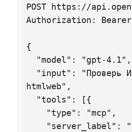
POST https://api.open
Authorization: Bearer
{

  "model": "gpt-4.1",

  "input": "Проверь ИНН 7707083893 через 
htmlweb",

  "tools": [{

    "type": "mcp",

    "server_label": "htmlweb",
