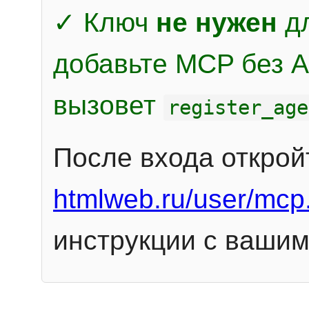
✓ Ключ
не нужен
дл
добавьте MCP без Au
вызовет
register_age
После входа открой
htmlweb.ru/user/mcp
инструкции с вашим