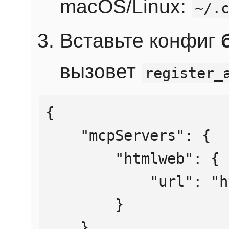
macOS/Linux:
~/.
Вставьте конфиг
вызовет
register_
{

    "mcpServers": {

        "htmlweb": {

            "url": "https://mcp.htmlweb.ru/"

        }

    }
