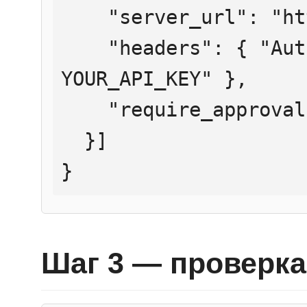
    "server_url": "https://mcp.htmlweb.ru/",

    "headers": { "Authorization": "Bearer 
YOUR_API_KEY" },

    "require_approval": "never"

  }]

}
Шаг 3 — проверка 