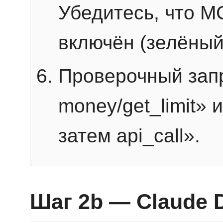
Убедитесь, что 
включён (зелёный
Проверочный запр
money/get_limit» 
затем api_call».
Шаг 2b — Claude 