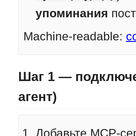
упоминания
пост
Machine-readable:
c
Шаг 1 — подключе
агент)
Добавьте MCP-се