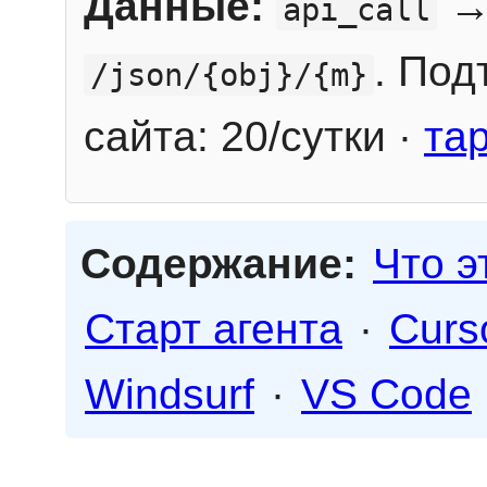
Данные:
→
api_call
. Под
/json/{obj}/{m}
сайта: 20/сутки ·
та
Содержание:
Что э
Старт агента
·
Curs
Windsurf
·
VS Code