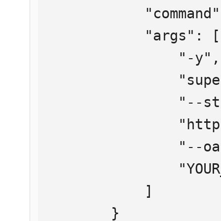
            "command": "npx",

            "args": [

                "-y",

                "supergateway",

                "--streamableHttp",

                "https://mcp.htmlweb.ru/",

                "--oauth2Bearer",

                "YOUR_API_KEY"

            ]

        }
