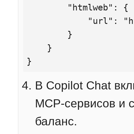
        "htmlweb": {

            "url": "https://mcp.htmlweb.ru/"

        }

    }

}
В Copilot Chat в
MCP-сервисов и 
баланс.