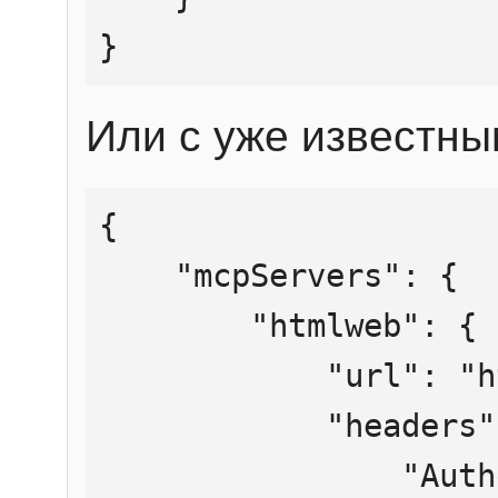
}
Или с уже известны
{

    "mcpServers": {

        "htmlweb": {

            "url": "https://mcp.htmlweb.ru/",

            "headers": {

                "Authorization": "Bearer 