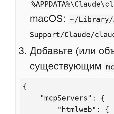
%APPDATA%\Claude\cl
macOS:
~/Library/
Support/Claude/clau
Добавьте (или об
существующим
m
{

    "mcpServers": {

        "htmlweb": {
