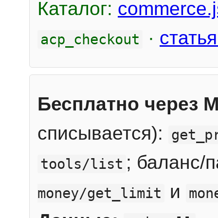
Каталог:
commerce.j
·
статья
acp_checkout
Бесплатно через 
списывается):
get_p
; баланс/
tools/list
и
money/get_limit
mon