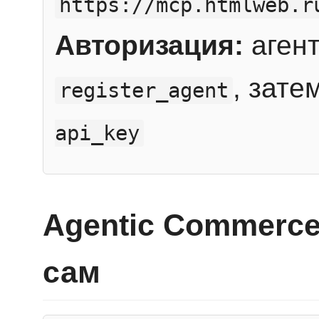
https://mcp.htmlweb.r
Авторизация:
агент
, зате
register_agent
api_key
Agentic Commerce
сам