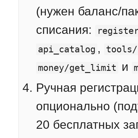
(нужен баланс/пак
списания:
registe
,
api_catalog
tools/
и
money/get_limit
Ручная регистра
опционально (под
20 бесплатных зап