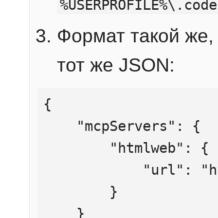
%USERPROFILE%\.code
Формат такой же, 
тот же JSON:
{

    "mcpServers": {

        "htmlweb": {

            "url": "https://mcp.htmlweb.ru/"

        }

    }
