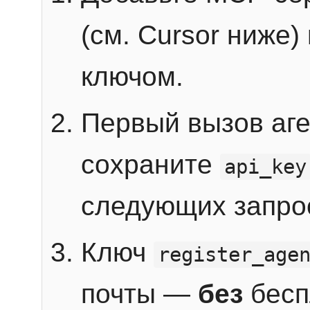
(см. Cursor ниже)
ключом.
Первый вызов аг
сохраните
api_key
следующих запро
Ключ
register_age
почты —
без
бесп