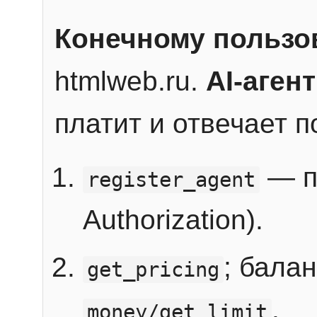
Конечному пользо
htmlweb.ru.
AI-агент
платит и отвечает 
— п
register_agent
Authorization).
; бала
get_pricing
.
money/get_limit