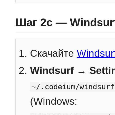
Шаг 2c — Windsur
Скачайте
Windsur
Windsurf → Sett
~/.codeium/windsurf
(Windows: